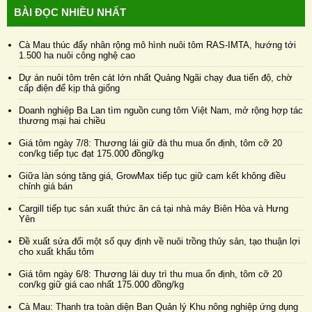
BÀI ĐỌC NHIỀU NHẤT
Cà Mau thúc đẩy nhân rộng mô hình nuôi tôm RAS-IMTA, hướng tới
1.500 ha nuôi công nghệ cao
Dự án nuôi tôm trên cát lớn nhất Quảng Ngãi chạy đua tiến độ, chờ
cấp điện để kịp thả giống
Doanh nghiệp Ba Lan tìm nguồn cung tôm Việt Nam, mở rộng hợp tác
thương mại hai chiều
Giá tôm ngày 7/8: Thương lái giữ đà thu mua ổn định, tôm cỡ 20
con/kg tiếp tục đạt 175.000 đồng/kg
Giữa làn sóng tăng giá, GrowMax tiếp tục giữ cam kết không điều
chỉnh giá bán
Cargill tiếp tục sản xuất thức ăn cá tại nhà máy Biên Hòa và Hưng
Yên
Đề xuất sửa đổi một số quy định về nuôi trồng thủy sản, tạo thuận lợi
cho xuất khẩu tôm
Giá tôm ngày 6/8: Thương lái duy trì thu mua ổn định, tôm cỡ 20
con/kg giữ giá cao nhất 175.000 đồng/kg
Cà Mau: Thanh tra toàn diện Ban Quản lý Khu nông nghiệp ứng dụng