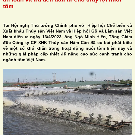
tôm
Tại Hội nghị Thủ tướng Chính phủ với Hiệp hội Chế biến và
Xuất khẩu Thủy sản Việt Nam và Hiệp hội Gỗ và Lâm sản Việt
H
Nam diễn ra ngày 13/4/2023, ông Ngô Minh Hiển, Tổng Giám
đốc Công ty CP XNK Thủy sản Năm Căn đã có bài phát biểu
N
về một số khó khăn trong hoạt động nuôi tôm hiện nay và
những giải pháp cấp thiết để nâng cao sức cạnh tranh cho
ngành tôm Việt Nam.