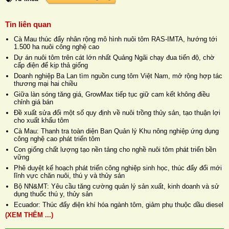
Tin liên quan
Cà Mau thúc đẩy nhân rộng mô hình nuôi tôm RAS-IMTA, hướng tới
1.500 ha nuôi công nghệ cao
Dự án nuôi tôm trên cát lớn nhất Quảng Ngãi chạy đua tiến độ, chờ
cấp điện để kịp thả giống
Doanh nghiệp Ba Lan tìm nguồn cung tôm Việt Nam, mở rộng hợp tác
thương mại hai chiều
Giữa làn sóng tăng giá, GrowMax tiếp tục giữ cam kết không điều
chỉnh giá bán
Đề xuất sửa đổi một số quy định về nuôi trồng thủy sản, tạo thuận lợi
cho xuất khẩu tôm
Cà Mau: Thanh tra toàn diện Ban Quản lý Khu nông nghiệp ứng dụng
công nghệ cao phát triển tôm
Con giống chất lượng tạo nền tảng cho nghề nuôi tôm phát triển bền
vững
Phê duyệt kế hoạch phát triển công nghiệp sinh học, thúc đẩy đổi mới
lĩnh vực chăn nuôi, thú y và thủy sản
Bộ NN&MT: Yêu cầu tăng cường quản lý sản xuất, kinh doanh và sử
dụng thuốc thú y, thủy sản
Ecuador: Thúc đẩy điện khí hóa ngành tôm, giảm phụ thuộc dầu diesel
(XEM THÊM ...)