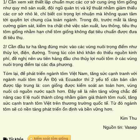
1/ Cần xem xét thiết lập chuẩn mực các cơ sở cung ứng tôm giống
như quy mô sản xuất, đội ngũ quản trị và kỹ thuật nhằm giảm thiểu
các cơ sở nhỏ lẻ, chỉ biết coi trọng lợi nhuận mà không quan tâm
tới quyền lợi chung của toàn ngành. Trong đó, trước mắt là tăng
cường giám sát, kiểm tra chặt chẻ việc sản xuất, lưu thông, tiêu thụ
tôm giống nhằm hạn chế tôm giống không đạt tiêu chuẩn được đưa
đi tiêu thụ.
2/ Cần đầu tư hạ tầng đúng mức vào các vùng nuôi trọng điểm như
thủy lợi, điện, đường. Trong lúc còn khó khăn do thiếu nguồn kinh
phí, đề nghị nên ưu tiên hàng đầu cho thủy lợi nuôi tôm ở các vùng
nuôi trọng điểm tại các địa phương.
Tóm lại, để phát triển ngành tôm Việt Nam, tăng sức cạnh tranh với
ngành nuôi tôm từ Ấn Độ và Ecuador thì 2 yếu tố căn bản cần
được tập trung là: con giống được kiểm soát an toàn hơn, vùng
nuôi có nguồn nước sạch hơn. Đây sẽ là nền tảng vững chắc để
nâng cao tỉ lệ nuôi thành công nhằm giảm giá thành tôm nuôi, tăng
sức cạnh tranh tôm Việt trên thương trường quốc tế. Từ đó ngành
tôm sẽ có nền tảng phát triển ổn định và bền vững hơn.
Kim Thu
Nguồn tin: Vasep
kiểm soát tôm giống
Từ khóa