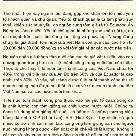
Thứ nhất, hiện nay ngành tôm đang gặp khó khăn lớn từ nhiều yếu
tố khách quan và chủ quan. Yếu tố khách quan là từ lạm phát, suy
thoái khiến sức mua yếu, do nguồn cung tôm giá rẻ từ Ecuador, Ấn
Độ ngày càng nhiều. Yếu tố chủ quan là những khó khăn nội tại, do
dịch bệnh trên nuôi tôm đang lan rộng và phức tạp. Nhưng đáng
chú ý là, giá thành tôm nuôi của Việt Nam còn quá cao, cao hơn từ
20.000 đến 30.000 đồng/kg so với tôm giá rẻ từ các nước nêu trên.
Nguyên nhân giá thành tôm nuôi còn cao do giá vật tư đầu vào cao
nhưng quan trọng hơn do tỉ lệ thành công trong nuôi tôm còn thấp.
Thực tế cho thấy tỉ lệ nuôi tôm thành công của Việt Nam chưa tới
40%, trong khi tỉ lệ này của Ấn Độ trên 60% và của Ecuador là cao
nhất, trên 80%. Vì vậy, nếu tăng được tỉ lệ nuôi thành công thì sẽ
nhanh chóng tháo được nút thắt cổ chai về sức cạnh tranh của tôm
Việt Nam so với các nước nuôi tôm khác.
Tỉ lệ nuôi tôm thành công phụ thuộc vào hai yếu tố quan trọng đó
là chất lượng con tôm giống và chất lượng nước nuôi. Chúng ta
đang sử dụng tôm giống để nuôi, có bố mẹ là những thương hiệu
hàng đầu như C.P (Thái Lan), SIS (Hoa Kỳ)… Tuy nhiên có quá
nhiều cơ sở sinh sản nhân tạo, cung ứng tôm giống bán cho người
nuôi nhưng không được kiểm soát chặt chẽ về chất lượng. Không ít
các cơ sở này cung ứng tôm giống giá rất rẻ để thu hút người nuôi