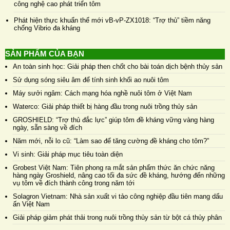
công nghệ cao phát triển tôm
Phát hiện thực khuẩn thể mới vB-vP-ZX1018: “Trợ thủ” tiềm năng
chống Vibrio đa kháng
SẢN PHẨM CỦA BẠN
An toàn sinh học: Giải pháp then chốt cho bài toán dịch bệnh thủy sản
Sử dụng sóng siêu âm để tính sinh khối ao nuôi tôm
Máy sưởi ngâm: Cách mạng hóa nghề nuôi tôm ở Việt Nam
Waterco: Giải pháp thiết bị hàng đầu trong nuôi trồng thủy sản
GROSHIELD: “Trợ thủ đắc lực” giúp tôm đề kháng vững vàng hàng
ngày, sẵn sàng về đích
Năm mới, nỗi lo cũ: “Làm sao để tăng cường đề kháng cho tôm?”
Vi sinh: Giải pháp mục tiêu toàn diện
Grobest Việt Nam: Tiên phong ra mắt sản phẩm thức ăn chức năng
hàng ngày Groshield, nâng cao tối đa sức đề kháng, hướng đến những
vụ tôm về đích thành công trong năm tới
Solagron Vietnam: Nhà sản xuất vi tảo công nghiệp đầu tiên mang dấu
ấn Việt Nam
Giải pháp giảm phát thải trong nuôi trồng thủy sản từ bột cá thủy phân