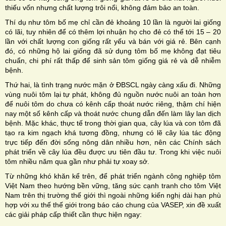
thiếu vốn nhưng chất lượng trôi nổi, không đảm bảo an toàn.
Thí dụ như tôm bố mẹ chỉ cần đẻ khoảng 10 lần là người lai giống
có lãi, tuy nhiên để có thêm lợi nhuận họ cho đẻ có thể tới 15 – 20
lần với chất lượng con giống rất yếu và bán với giá rẻ. Bên cạnh
đó, có những hộ lai giống đã sử dụng tôm bố mẹ không đạt tiêu
chuẩn, chi phí rất thấp để sinh sản tôm giống giá rẻ và dễ nhiễm
bệnh.
Thứ hai, là tình trạng nước mặn ở ĐBSCL ngày càng xấu đi. Những
vùng nuôi tôm lại tự phát, không đủ nguồn nước nuôi an toàn hơn
để nuôi tôm do chưa có kênh cấp thoát nước riêng, thậm chí hiện
nay một số kênh cấp và thoát nước chung dẫn đến làm lây lan dịch
bệnh. Mặc khác, thực tế trong thời gian qua, cây lúa và con tôm đã
tạo ra kim ngạch khá tương đồng, nhưng có lẽ cây lúa tác động
trực tiếp đến đời sống nông dân nhiều hơn, nên các Chính sách
phát triển về cây lúa đều được ưu tiên đầu tư. Trong khi việc nuôi
tôm nhiều năm qua gần như phải tự xoay sở.
Từ những khó khăn kể trên, để phát triển ngành công nghiệp tôm
Việt Nam theo hướng bền vững, tăng sức cạnh tranh cho tôm Việt
Nam trên thị trường thế giới thì ngoài những kiến nghị dài hạn phù
hợp với xu thế thế giới trong báo cáo chung của VASEP, xin đề xuất
các giải pháp cấp thiết cần thực hiện ngay: