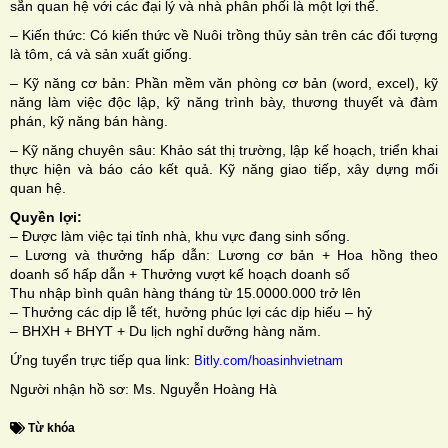
sẵn quan hệ với các đại lý và nhà phân phối là một lợi thế.
– Kiến thức: Có kiến thức về Nuôi trồng thủy sản trên các đối tượng
là tôm, cá và sản xuất giống.
– Kỹ năng cơ bản: Phần mềm văn phòng cơ bản (word, excel), kỹ
năng làm việc độc lập, kỹ năng trình bày, thương thuyết và đàm
phán, kỹ năng bán hàng.
– Kỹ năng chuyên sâu: Khảo sát thị trường, lập kế hoạch, triển khai
thực hiện và báo cáo kết quả. Kỹ năng giao tiếp, xây dựng mối
quan hệ.
Quyền lợi:
– Được làm việc tại tỉnh nhà, khu vực đang sinh sống.
– Lương và thưởng hấp dẫn: Lương cơ bản + Hoa hồng theo
doanh số hấp dẫn + Thưởng vượt kế hoạch doanh số
Thu nhập bình quân hàng tháng từ 15.0000.000 trở lên
– Thưởng các dịp lễ tết, hưởng phúc lợi các dịp hiếu – hỷ
– BHXH + BHYT + Du lịch nghỉ dưỡng hàng năm.
Ứng tuyển trực tiếp qua link:
Bitly.com/hoasinhvietnam
Người nhận hồ sơ: Ms. Nguyễn Hoàng Hà
Từ khóa