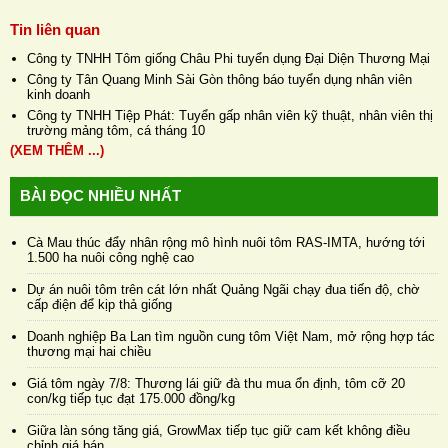
Tin liên quan
Công ty TNHH Tôm giống Châu Phi tuyển dụng Đại Diện Thương Mại
Công ty Tân Quang Minh Sài Gòn thông báo tuyển dụng nhân viên
kinh doanh
Công ty TNHH Tiệp Phát: Tuyển gấp nhân viên kỹ thuật, nhân viên thị
trường mảng tôm, cá tháng 10
(XEM THÊM ...)
BÀI ĐỌC NHIỀU NHẤT
Cà Mau thúc đẩy nhân rộng mô hình nuôi tôm RAS-IMTA, hướng tới
1.500 ha nuôi công nghệ cao
Dự án nuôi tôm trên cát lớn nhất Quảng Ngãi chạy đua tiến độ, chờ
cấp điện để kịp thả giống
Doanh nghiệp Ba Lan tìm nguồn cung tôm Việt Nam, mở rộng hợp tác
thương mại hai chiều
Giá tôm ngày 7/8: Thương lái giữ đà thu mua ổn định, tôm cỡ 20
con/kg tiếp tục đạt 175.000 đồng/kg
Giữa làn sóng tăng giá, GrowMax tiếp tục giữ cam kết không điều
chỉnh giá bán