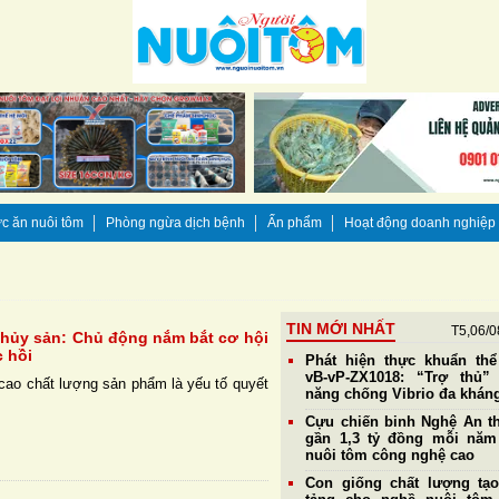
c ăn nuôi tôm
Phòng ngừa dịch bệnh
Ấn phẩm
Hoạt động doanh nghiệp
TIN MỚI NHẤT
T5,06/0
thủy sản: Chủ động nắm bắt cơ hội
c hồi
Phát hiện thực khuẩn th
vB-vP-ZX1018: “Trợ thủ”
cao chất lượng sản phẩm là yếu tố quyết
năng chống Vibrio đa khán
Cựu chiến binh Nghệ An th
gần 1,3 tỷ đồng mỗi nă
nuôi tôm công nghệ cao
Con giống chất lượng tạ