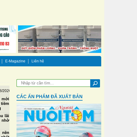
E-Magazine
Liên hệ
8/2026
CÁC ẤN PHẨM ĐÃ XUẤT BẢN
ể mới
 tiềm
g
u lãi
m nhờ
o nền