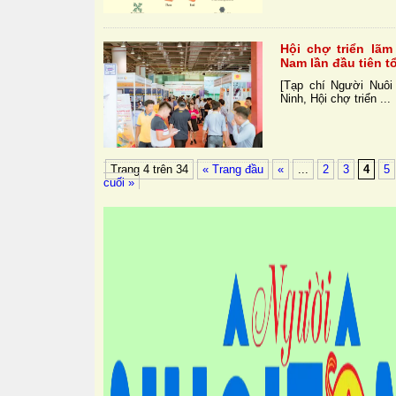
Hội chợ triển lã
Nam lần đầu tiên t
[Tạp chí Người Nuôi
Ninh, Hội chợ triển ...
Trang 4 trên 34
« Trang đầu
«
...
2
3
4
5
cuối »