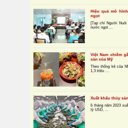
Hiệu quả mô hình
ngọt
[Tạp chí Người Nuôi 
nước ngọt ...
Việt Nam chiếm g
sản của Mỹ
Theo thống kê của N
1,3 triệu ...
Xuất khẩu thủy sả
6 tháng năm 2023 xuấ
tỷ USD, ...