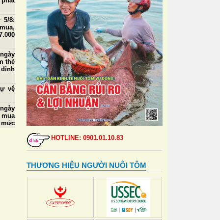
 phát
 5/8:
 mua,
.000
 ngày
m thẻ
 đỉnh
tự vệ
 ngày
u mua
ở mức
HOTLINE: 0901.01.10.83
triển
c đẩy
, thú
THƯƠNG HIỆU NGƯỜI NUÔI TÔM
 ngập
n tới
 chết