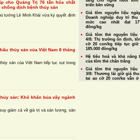
tảng cho nghề nuôi tôm
ấp cho Quảng Trị 76 tấn hóa chất
triển bền vững
, chống dịch bệnh thủy sản
Giá tôm nguyên liệu ngày
ủ tướng Lê Minh Khái vừa ký quyết định
Doanh nghiệp duy trì thu
mức cao nhất đạt 177
đồng/kg
Giá tôm thẻ nguyên liệu
4/8: Thị trường ổn định, tô
cỡ 20 con/kg tiếp tục giữ
185.000 đồng/kg
khẩu thủy sản của Việt Nam 8 tháng
Hệ tiêu hoá và khả năng 
của tôm thẻ chân trắng
hủy sản của Việt Nam tiếp tục sụt trong
Giá tôm thẻ nguyên liệu
3/8: Thương lái giữ giá th
tại ao cỡ 20 con/kg vẫn 
185.000 đồng/kg
Phê duyệt kế hoạch phát 
công nghiệp sinh học, thú
thủy sản: Khó khăn bủa vây ngành
đổi mới lĩnh vực chăn nuôi
y và thủy sản
uy giảm cả về giá trị và sản lượng; sản
Nuôi tôm dưới tán rừng
mặn: Mô hình cộng sinh tiế
chứng nhận quốc tế
4 nguyên nhân chính gây
sớm ở tôm