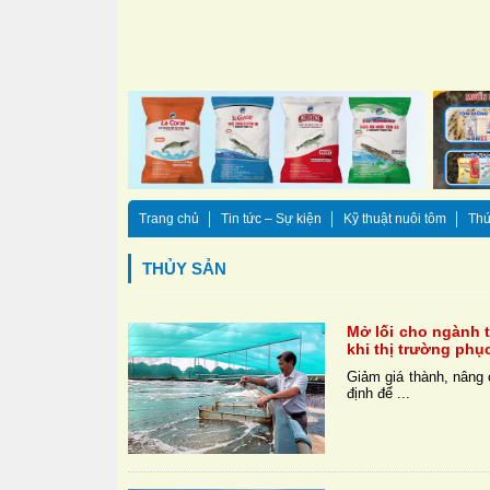
Trang chủ
Tin tức – Sự kiện
Kỹ thuật nuôi tôm
Thứ
THỦY SẢN
Mở lối cho ngành 
khi thị trường phụ
Giảm giá thành, nâng 
định để ...