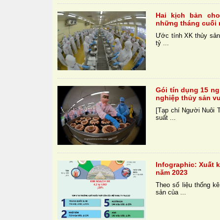
Hai kịch bản cho
những tháng cuối
Ước tính XK thủy sản 
tỷ ...
Gói tín dụng 15 n
nghiệp thủy sản v
[Tạp chí Người Nuôi T
suất ...
Infographic: Xuất 
năm 2023
Theo số liệu thống k
sản của ...