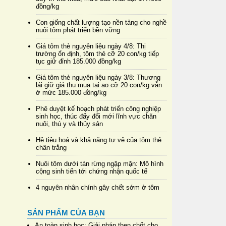
đồng/kg
Con giống chất lượng tạo nền tảng cho nghề
nuôi tôm phát triển bền vững
Giá tôm thẻ nguyên liệu ngày 4/8: Thị
trường ổn định, tôm thẻ cỡ 20 con/kg tiếp
tục giữ đỉnh 185.000 đồng/kg
Giá tôm thẻ nguyên liệu ngày 3/8: Thương
lái giữ giá thu mua tại ao cỡ 20 con/kg vẫn
ở mức 185.000 đồng/kg
Phê duyệt kế hoạch phát triển công nghiệp
sinh học, thúc đẩy đổi mới lĩnh vực chăn
nuôi, thú y và thủy sản
Hệ tiêu hoá và khả năng tự vệ của tôm thẻ
chân trắng
Nuôi tôm dưới tán rừng ngập mặn: Mô hình
cộng sinh tiến tới chứng nhận quốc tế
4 nguyên nhân chính gây chết sớm ở tôm
SẢN PHẨM CỦA BẠN
An toàn sinh học: Giải pháp then chốt cho