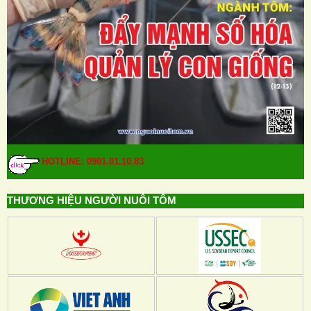
HOTLINE: 0901.01.10.83
THƯƠNG HIỆU NGƯỜI NUÔI TÔM