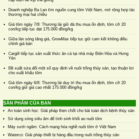
Doanh nghiệp Ba Lan tìm nguồn cung tôm Việt Nam, mở rộng hợp tác
thương mại hai chiều
Giá tôm ngày 7/8: Thương lái giữ đà thu mua ổn định, tôm cỡ 20
con/kg tiếp tục đạt 175.000 đồng/kg
Giữa làn sóng tăng giá, GrowMax tiếp tục giữ cam kết không điều
chỉnh giá bán
Cargill tiếp tục sản xuất thức ăn cá tại nhà máy Biên Hòa và Hưng
Yên
Đề xuất sửa đổi một số quy định về nuôi trồng thủy sản, tạo thuận lợi
cho xuất khẩu tôm
Giá tôm ngày 6/8: Thương lái duy trì thu mua ổn định, tôm cỡ 20
con/kg giữ giá cao nhất 175.000 đồng/kg
SẢN PHẨM CỦA BẠN
An toàn sinh học: Giải pháp then chốt cho bài toán dịch bệnh thủy sản
Sử dụng sóng siêu âm để tính sinh khối ao nuôi tôm
Máy sưởi ngâm: Cách mạng hóa nghề nuôi tôm ở Việt Nam
Waterco: Giải pháp thiết bị hàng đầu trong nuôi trồng thủy sản