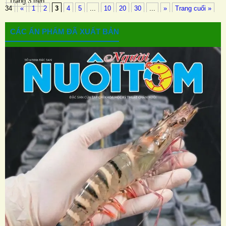
Trang 3 trên
34
«
1
2
3
4
5
...
10
20
30
...
»
Trang cuối »
CÁC ẤN PHẨM ĐÃ XUẤT BẢN