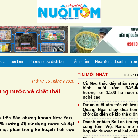
c ăn nuôi tôm
Phòng ngừa dịch bệnh
Ấn phẩm
Hoạt động doanh nghiệp
TIN MỚI NHẤT
T6,07/0
Thứ Tư, 16 Tháng 9 2020
Cà Mau thúc đẩy nhân rộn
hình nuôi tôm RAS-IM
ng nước và chất thải
hướng tới 1.500 ha nuôi 
nghệ cao
Dự án nuôi tôm trên cát lớn 
Quảng Ngãi chạy đua tiến
chờ cấp điện để kịp thả giố
h trên Sàn chứng khoán New York:
Doanh nghiệp Ba Lan tìm n
10% cường độ sử dụng nước và đạt
cung tôm Việt Nam, mở 
 một phần trong kế hoạch tích cực
hợp tác thương mại hai chiề