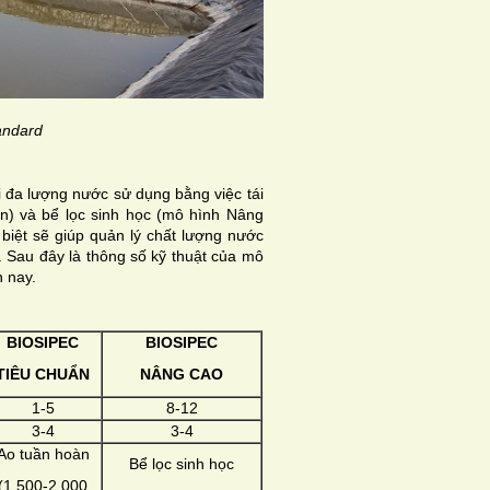
andard
i đa lượng nước sử dụng bằng việc tái
n) và bể lọc sinh học (mô hình Nâng
biệt sẽ giúp quản lý chất lượng nước
. Sau đây là thông số kỹ thuật của mô
n nay.
BIOSIPEC
BIOSIPEC
TIÊU CHUẨN
NÂNG CAO
1-5
8-12
3-4
3-4
Ao tuần hoàn
Bể lọc sinh học
(1.500-2.000