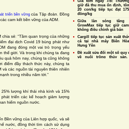
Giá tôm ngày 7/8: Thương
giữ đà thu mua ổn định, tô
20 con/kg tiếp tục đạt 175
đồng/kg
của Tập đoàn. Đồng
át triển bền vững
ện các cam kết bền vững của ADM.
Giữa làn sóng tăng g
GrowMax tiếp tục giữ cam
không điều chỉnh giá bán
 chia sẻ: “Tầm quan trọng của những
Cargill tiếp tục sản xuất th
cá tại nhà máy Biên Hò
điểm đại dịch Covid 19 bùng phát như
Hưng Yên
ADM đang đóng một vai trò trọng yếu
n thế giới. Và trong khi chúng ta đang
Đề xuất sửa đổi một số quy 
về nuôi trồng thủy sản,
iệu quả hôm nay, chúng ta cũng không
thuận lợi cho xuất khẩu tôm
ời điểm đầy thách thức này, chúng ta
Giá tôm ngày 6/8: Thương
M và các nguồn tài nguyên thiên nhiên
duy trì thu mua ổn định, tô
mạnh trong nhiều năm tới.”
20 con/kg giữ giá cao 
175.000 đồng/kg
Cà Mau: Thanh tra toàn diện
25% lượng khí thải nhà kính và 15%
Quản lý Khu nông nghiệp
phát triển các kế hoạch giảm lượng
dụng công nghệ cao phát t
tôm
khan hiếm nguồn nước.
Phát hiện thực khuẩn thể
vB-vP-ZX1018: “Trợ thủ” 
năng chống Vibrio đa kháng
iển Bền vững của Liên hợp quốc, và sẽ
chế nước, đồng thời tìm cách sử dụng