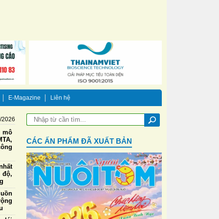
E-Magazine
Liên hệ
8/2026
g mô
TA,
CÁC ẤN PHẨM ĐÃ XUẤT BẢN
công
nhất
 độ,
ng
guồn
rộng
u