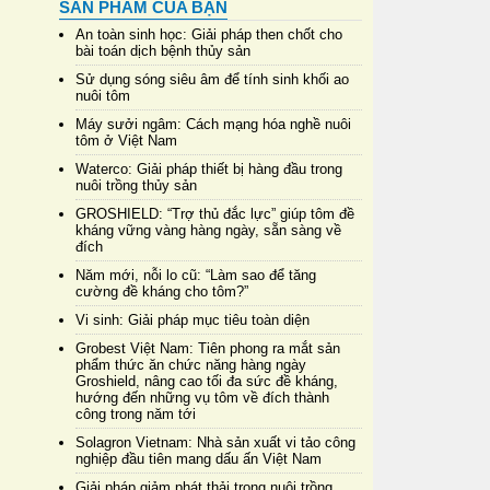
SẢN PHẨM CỦA BẠN
An toàn sinh học: Giải pháp then chốt cho
bài toán dịch bệnh thủy sản
Sử dụng sóng siêu âm để tính sinh khối ao
nuôi tôm
Máy sưởi ngâm: Cách mạng hóa nghề nuôi
tôm ở Việt Nam
Waterco: Giải pháp thiết bị hàng đầu trong
nuôi trồng thủy sản
GROSHIELD: “Trợ thủ đắc lực” giúp tôm đề
kháng vững vàng hàng ngày, sẵn sàng về
đích
Năm mới, nỗi lo cũ: “Làm sao để tăng
cường đề kháng cho tôm?”
Vi sinh: Giải pháp mục tiêu toàn diện
Grobest Việt Nam: Tiên phong ra mắt sản
phẩm thức ăn chức năng hàng ngày
Groshield, nâng cao tối đa sức đề kháng,
hướng đến những vụ tôm về đích thành
công trong năm tới
Solagron Vietnam: Nhà sản xuất vi tảo công
nghiệp đầu tiên mang dấu ấn Việt Nam
Giải pháp giảm phát thải trong nuôi trồng