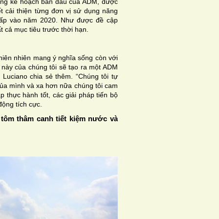
rong kế hoạch ban đầu của ADM, được
 cải thiện từng đơn vị sử dụng năng
n lấp vào năm 2020. Như được đề cập
t cả mục tiêu trước thời hạn.
hiên nhiên mang ý nghĩa sống còn với
 này của chúng tôi sẽ tạo ra một ADM
Luciano chia sẻ thêm. “Chúng tôi tự
của mình và xa hơn nữa chúng tôi cam
 thực hành tốt, các giải pháp tiến bộ
ộng tích cực.
tôm thâm canh tiết kiệm nước và