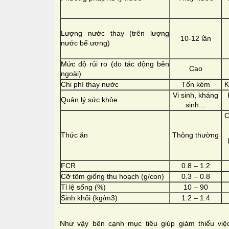
Lượng nước thay (trên lượng
10-12 lần
nước bể ương)
Mức độ rủi ro (do tác động bên
Cao
ngoài)
Chi phí thay nước
Tốn kém
K
Vi sinh, kháng
Quản lý sức khỏe
sinh…
C
Thức ăn
Thông thường
FCR
0.8 – 1.2
Cỡ tôm giống thu hoạch (g/con)
0.3 – 0.8
Tỉ lệ sống (%)
10 – 90
Sinh khối (kg/m3)
1.2 – 1.4
Như vậy bên cạnh mục tiêu giúp giảm thiểu việ