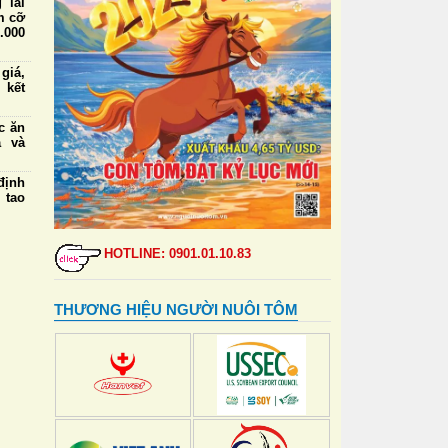
 lái
m cỡ
.000
iá,
 kết
ức ăn
a và
định
 tạo
 lái
m cỡ
HOTLINE: 0901.01.10.83
nhất
 Ban
THƯƠNG HIỆU NGƯỜI NUÔI TÔM
 ứng
riển
 mới
tiềm