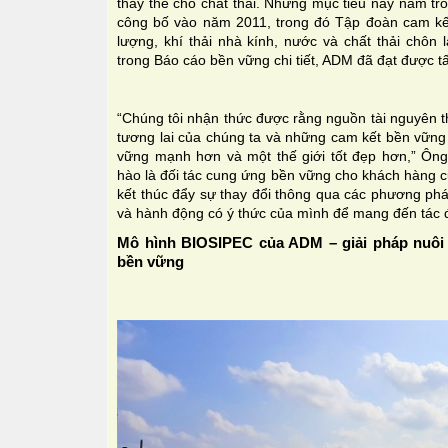
thay thế cho chất thải. Những mục tiêu này nằm t
công bố vào năm 2011, trong đó Tập đoàn cam kết
lượng, khí thải nhà kính, nước và chất thải chô
trong Báo cáo bền vững chi tiết, ADM đã đạt được tấ
“Chúng tôi nhận thức được rằng nguồn tài nguyên t
tương lai của chúng ta và những cam kết bền vững
vững mạnh hơn và một thế giới tốt đẹp hơn,” Ông 
hào là đối tác cung ứng bền vững cho khách hàng 
kết thúc đẩy sự thay đổi thông qua các phương pháp
và hành động có ý thức của mình để mang đến tác đ
Mô hình BIOSIPEC của ADM – giải pháp nuôi 
bền vững