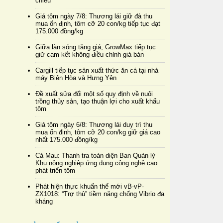
chiều
Giá tôm ngày 7/8: Thương lái giữ đà thu
mua ổn định, tôm cỡ 20 con/kg tiếp tục đạt
175.000 đồng/kg
Giữa làn sóng tăng giá, GrowMax tiếp tục
giữ cam kết không điều chỉnh giá bán
Cargill tiếp tục sản xuất thức ăn cá tại nhà
máy Biên Hòa và Hưng Yên
Đề xuất sửa đổi một số quy định về nuôi
trồng thủy sản, tạo thuận lợi cho xuất khẩu
tôm
Giá tôm ngày 6/8: Thương lái duy trì thu
mua ổn định, tôm cỡ 20 con/kg giữ giá cao
nhất 175.000 đồng/kg
Cà Mau: Thanh tra toàn diện Ban Quản lý
Khu nông nghiệp ứng dụng công nghệ cao
phát triển tôm
Phát hiện thực khuẩn thể mới vB-vP-
ZX1018: “Trợ thủ” tiềm năng chống Vibrio đa
kháng