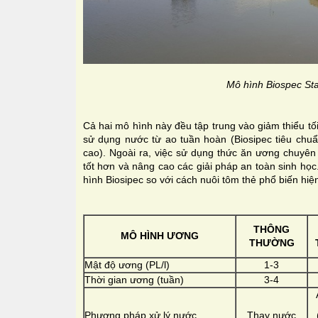
Mô hình Biospec St
Cả hai mô hình này đều tập trung vào giảm thiểu tố
sử dụng nước từ ao tuần hoàn (Biosipec tiêu chuẩ
cao). Ngoài ra, việc sử dụng thức ăn ương chuyên 
tốt hơn và nâng cao các giải pháp an toàn sinh học
hình Biosipec so với cách nuôi tôm thẻ phổ biến hiệ
THÔNG
MÔ HÌNH ƯƠNG
THƯỜNG
Mật độ ương (PL/l)
1-3
Thời gian ương (tuần)
3-4
Phương pháp xử lý nước
Thay nước