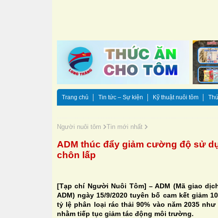
Trang chủ
Tin tức – Sự kiện
Kỹ thuật nuôi tôm
Thứ
Người nuôi tôm
Tin mới nhất
ADM thúc đẩy giảm cường độ sử dụ
chôn lấp
[Tạp chí Người Nuôi Tôm] – ADM (Mã giao dịc
ADM) ngày 15/9/2020 tuyên bố cam kết giảm 
tỷ lệ phân loại rác thải 90% vào năm 2035 như
nhằm tiếp tục giảm tác động môi trường.