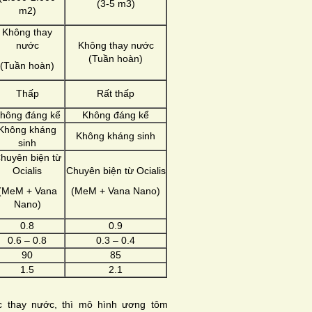
(3-5 m3)
m2)
Không thay
nước
Không thay nước
(Tuần hoàn)
(Tuần hoàn)
Thấp
Rất thấp
hông đáng kể
Không đáng kể
Không kháng
Không kháng sinh
sinh
huyên biện từ
Ocialis
Chuyên biện từ Ocialis
(MeM + Vana
(MeM + Vana Nano)
Nano)
0.8
0.9
0.6 – 0.8
0.3 – 0.4
90
85
1.5
2.1
c thay nước, thì mô hình ương tôm