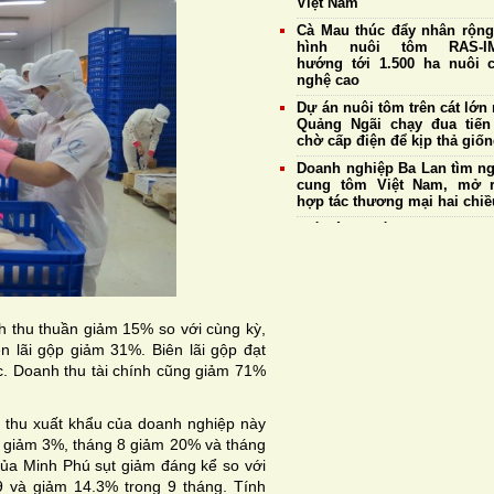
Việt Nam
Cà Mau thúc đẩy nhân rộn
hình nuôi tôm RAS-IM
hướng tới 1.500 ha nuôi 
nghệ cao
Dự án nuôi tôm trên cát lớn 
Quảng Ngãi chạy đua tiến
chờ cấp điện để kịp thả giố
Doanh nghiệp Ba Lan tìm n
cung tôm Việt Nam, mở 
hợp tác thương mại hai chiề
Giá tôm ngày 7/8: Thương
giữ đà thu mua ổn định, tô
20 con/kg tiếp tục đạt 175
đồng/kg
Giữa làn sóng tăng g
GrowMax tiếp tục giữ cam
 thu thuần giảm 15% so với cùng kỳ,
không điều chỉnh giá bán
 lãi gộp giảm 31%. Biên lãi gộp đạt
Cargill tiếp tục sản xuất th
. Doanh thu tài chính cũng giảm 71%
cá tại nhà máy Biên Hò
Hưng Yên
nh thu xuất khẩu của doanh nghiệp này
9 giảm 3%, tháng 8 giảm 20% và tháng
 của Minh Phú sụt giảm đáng kể so với
 và giảm 14.3% trong 9 tháng. Tính