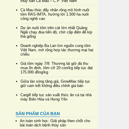
thủy sản Cà Mau – C.P. Việt Nam
Cà Mau thúc đẩy nhân rộng mô hình nuôi
tôm RAS-IMTA, hướng tới 1.500 ha nuôi
công nghệ cao
Dự án nuôi tôm trên cát lớn nhất Quảng
Ngãi chạy đua tiến độ, chờ cấp điện để kịp
thả giống
Doanh nghiệp Ba Lan tìm nguồn cung tôm
Việt Nam, mở rộng hợp tác thương mại hai
chiều
Giá tôm ngày 7/8: Thương lái giữ đà thu
mua ổn định, tôm cỡ 20 con/kg tiếp tục đạt
175.000 đồng/kg
Giữa làn sóng tăng giá, GrowMax tiếp tục
giữ cam kết không điều chỉnh giá bán
Cargill tiếp tục sản xuất thức ăn cá tại nhà
máy Biên Hòa và Hưng Yên
SẢN PHẨM CỦA BẠN
An toàn sinh học: Giải pháp then chốt cho
bài toán dịch bệnh thủy sản