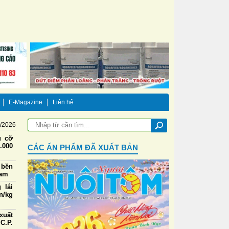
E-Magazine
Liên hệ
8/2026
u cỡ
.000
CÁC ẤN PHẨM ĐÃ XUẤT BẢN
 bền
Nam
 lái
n/kg
xuất
C.P.