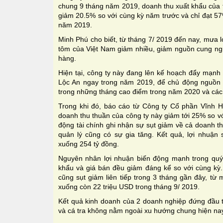
chung 9 tháng năm 2019, doanh thu xuất khẩu của 
giảm 20.5% so với cùng kỳ năm trước và chỉ đạt 57%
năm 2019.
Minh Phú cho biết, từ tháng 7/ 2019 đến nay, mưa l
tôm của Việt Nam giảm nhiều, giảm nguồn cung ngu
hàng.
Hiện tại, công ty này đang lên kế hoạch đẩy mạnh
Lộc An ngay trong năm 2019, để chủ động nguồn
trong những tháng cao điểm trong năm 2020 và các 
Trong khi đó, báo cáo từ Công ty Cổ phần Vĩnh 
doanh thu thuần của công ty này giảm tới 25% so vớ
động tài chính ghi nhận sự sụt giảm về cả doanh th
quản lý cũng có sự gia tăng. Kết quả, lợi nhuậ
xuống 254 tỷ đồng.
Nguyên nhân lợi nhuận biến động mạnh trong quý 
khẩu và giá bán đều giảm đáng kể so với cùng kỳ
cũng sụt giảm liên tiếp trong 3 tháng gần đây, từ
xuống còn 22 triệu USD trong tháng 9/ 2019.
Kết quả kinh doanh của 2 doanh nghiệp đứng đầu t
và cá tra không nằm ngoài xu hướng chung hiện na