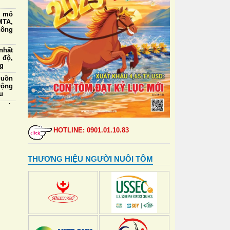
g mô
TA,
công
nhất
 độ,
ng
guồn
rộng
u
 lái
m cỡ
.000
HOTLINE: 0901.01.10.83
iá,
 kết
THƯƠNG HIỆU NGƯỜI NUÔI TÔM
ức ăn
a và