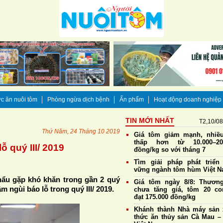
c ăn nuôi tôm
Phòng ngừa dịch bệnh
Ấn phẩm
Hoạt động doanh nghiệp
TIN MỚI NHẤT
T2,10/0
Thứ Năm, 24 Tháng 10 2019
Giá tôm giảm mạnh, nhiề
thấp hơn từ 10.000–20
ỗ quý III/ 2019
đồng/kg so với tháng 7
Tìm giải pháp phát triển
vững ngành tôm hùm Việt 
khẩu gặp khó khăn trong gần 2 quý
Giá tôm ngày 8/8: Thương
ngùi báo lỗ trong quý III/ 2019.
chưa tăng giá, tôm 20 co
đạt 175.000 đồng/kg
Khánh thành Nhà máy sản 
thức ăn thủy sản Cà Mau – 