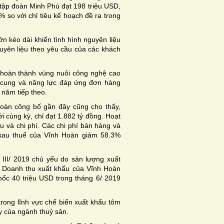
tập đoàn Minh Phú đạt 198 triệu USD,
 so với chỉ tiêu kế hoạch đề ra trong
ớn kéo dài khiến tình hình nguyên liệu
yên liệu theo yêu cầu của các khách
 hoàn thành vùng nuôi công nghệ cao
 cung và năng lực đáp ứng đơn hàng
năm tiếp theo.
Hoàn công bố gần đây cũng cho thấy,
i cùng kỳ, chỉ đạt 1.882 tỷ đồng. Hoạt
u và chi phí. Các chi phí bán hàng và
n sau thuế của Vĩnh Hoàn giảm 58.3%
III/ 2019 chủ yếu do sản lượng xuất
. Doanh thu xuất khẩu của Vĩnh Hoàn
 mốc 40 triệu USD trong tháng 6/ 2019
rong lĩnh vực chế biến xuất khẩu tôm
y của ngành thuỷ sản.