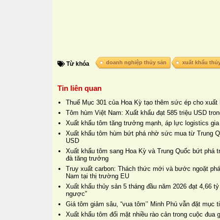
doanh nghiệp thủy sản
xuất khẩu thủ
Từ khóa
Tin liên quan
Thuế Mục 301 của Hoa Kỳ tạo thêm sức ép cho xuất
Tôm hùm Việt Nam: Xuất khẩu đạt 585 triệu USD tro
Xuất khẩu tôm tăng trưởng mạnh, áp lực logistics gia
Xuất khẩu tôm hùm bứt phá nhờ sức mua từ Trung Qu
USD
Xuất khẩu tôm sang Hoa Kỳ và Trung Quốc bứt phá tro
đà tăng trưởng
Truy xuất carbon: Thách thức mới và bước ngoặt phá
Nam tại thị trường EU
Xuất khẩu thủy sản 5 tháng đầu năm 2026 đạt 4,66 t
ngược”
Giá tôm giảm sâu, “vua tôm’’ Minh Phú vẫn đặt mục t
Xuất khẩu tôm đối mặt nhiều rào cản trong cuộc đua g