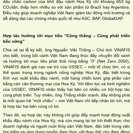
dấu chân carbon của khô đậu nành Hoa Kỳ chỉ khoảng 653 kg
CO₂/tấn, thấp hơn nhiều so với sản phẩm từ Brazil hay Argentina.
Điều này giúp doanh nghiệp Việt Nam giảm tác động môi trường và
dễ dàng đạt các chứng nhận quốc tế như ASC, BAP, GlobalGAP.
Hợp tác hướng tới mục tiêu “Cùng thắng – Cùng phát triển
bền vững”
Chia sẻ tại lễ ký kết, ông Nguyễn Việt Thắng – Chủ tịch VINAFIS
cho biết, trong bối cảnh Việt Nam đang thúc đẩy chuyển đổi xanh
và hướng tới mục tiêu phát thải ròng bằng “0” (Net Zero 2050),
VINAFIS đánh giá cao vai trò của USSEC – một tổ chức lớn, có vị
thế quan trọng trong ngành nông nghiệp Hoa Kỳ, đặc biệt trong
lĩnh vực xuất khẩu đậu nành, mặt hàng chiến lược góp phần cân
bằng cán cân thương mại của Hoa Kỳ. Với tiềm lực và kinh nghiệm
của USSEC, VINAFIS nhận thấy hai bên có nhiều cơ hội hợp tác
cùng phát triển. Tuy nhiên, ông Thắng nhấn mạnh, đây không phải
là mối quan hệ “một chiều” – nơi Việt Nam chỉ tiếp nhận lợi ích, mà
là hợp tác hai bên cùng có lợi.
Theo đó, sự hợp tác này không chỉ giúp đẩy mạnh hoạt động xuất
khẩu đậu nành của Hoa Kỳ, mà còn mang lại lợi ích thiết thực cho
doanh nghiệp và người nuôi thủy sản Việt Nam, đặc biệt trong việc
tìm kiếm và ứng dụng nguồn đạm thực vật thay thế cho đạm động