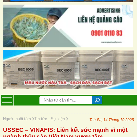
Người nuôi tôm
Tin tức - Sự kiện
Thứ Ba, 14 Tháng 10 2025
USSEC – VINAFIS: Liên kết sức mạnh vì một
ngành thủy sản Việt Nam vươn tầm