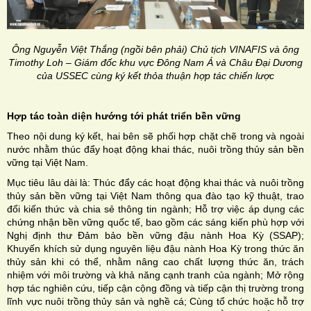
Ông Nguyễn Việt Thắng (ngồi bên phải) Chủ tịch
VINAFIS và
ông
Timothy Loh – Giám đốc khu vực Đông Nam Á và Châu Đại Dương
của USSEC cùng
ký kết thỏa thuận hợp tác chiến lược
Hợp tác toàn diện hướng tới phát triển bền vững
Theo nội dung ký kết, hai bên sẽ phối hợp chặt chẽ trong và ngoài
nước nhằm thúc đẩy hoạt động khai thác, nuôi trồng thủy sản bền
vững tại Việt Nam.
Mục tiêu lâu dài là: Thúc đẩy các hoạt động khai thác và nuôi trồng
thủy sản bền vững tại Việt Nam thông qua đào tạo kỹ thuật, trao
đổi kiến ​​thức và chia sẻ thông tin ngành; Hỗ trợ việc áp dụng các
chứng nhận bền vững quốc tế, bao gồm các sáng kiến ​​phù hợp với
Nghị định thư Đảm bảo bền vững đậu nành Hoa Kỳ (SSAP);
Khuyến khích sử dụng nguyên liệu đậu nành Hoa Kỳ trong thức ăn
thủy sản khi có thể, nhằm nâng cao chất lượng thức ăn, trách
nhiệm với môi trường và khả năng cạnh tranh của ngành; Mở rộng
hợp tác nghiên cứu, tiếp cận cộng đồng và tiếp cận thị trường trong
lĩnh vực nuôi trồng thủy sản và nghề cá; Cùng tổ chức hoặc hỗ trợ