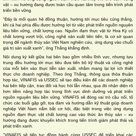
vật – xu hướng đang được toàn cầu quan tâm trong tiến trình phát
triển bền vững.
“Đây là mối quan hệ đồng thuận, hướng tới mục tiêu cùng thắng,
khi cả hai phía đều được hưởng lợi từ việc phát triển nguồn nguyên
liệu bền vững, chất lượng cao. Nguồn đạm thực vật từ Hoa Kỳ có
chất lượng vượt trội, công nghệ sản xuất tiên tiến, là cơ sở quan
trọng để ngành thủy sản Việt Nam nghiên cứu, ứng dụng vào chuỗi
giá trị sản xuất xanh”, ông Thắng khẳng định.
Nội dung ký kết giữa hai bên bao gồm nhiều lĩnh vực, nhưng tựu
trung đều hướng tới mục tiêu đưa tiến bộ kỹ thuật và công nghệ
của mỗi bên vào thực tiễn sản xuất, nhằm mang lại lợi ích thiết
thực cho doanh nghiệp. Theo ông Thắng, thông qua thỏa thuận
hợp tác, VINAFIS và USSEC sẽ tạo điều kiện để các doanh nghiệp
hai bên tiếp cận, trao đổi và học hỏi lẫn nhau, qua đó nhận diện rõ
hơn tiềm năng hợp tác trong lĩnh vực dinh dưỡng và phát triển
nguồn nguyên liệu bền vững. VINAFIS sẽ đóng vai trò cầu nối, tổ
chức các buổi gặp gỡ, tọa đàm và hướng dẫn kỹ thuật giúp doanh
nghiệp Việt Nam nắm bắt cơ hội, đặc biệt trong việc ứng dụng
nguồn đạm thực vật chất lượng cao vào thức ăn thủy sản – xu
hướng đang được khuyến khích trong tiến trình giảm phát thải và
phát triển xanh.
“VINAFIS sẽ tiếp tục đồng hành cùng USSEC để triển khai các