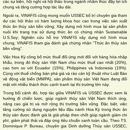
các sự kiện, hội nghị và hội thảo trong ngành nhằm thúc đẩy lợi ích
chung và tăng cường hợp tác lâu dài.
Ngoài ra, VINAFIS cũng mong muốn USSEC bố trí chuyên gia tham
dự các hội thảo có hàm lượng khoa học cao trong việc sản xuất
thức ăn thủy sản bền vững; Xây dựng mô hình mua lại sản phẩm
nuôi khi trang trại sử dụng thức ăn có chứng nhận Sustainable
U.S.Soy; Nghiên cứu hỗ trợ VINAFIS xây dựng mô hình mua
chung; VINAFIS tham gia đánh giá chứng nhận “Thức ăn thủy sản
bền vững”.
Việc Hoa Kỳ công bố mức thuế đối ứng mới đối với hàng hóa nhập
khẩu, trong đó thủy sản Việt Nam chịu mức thuế cao nhất (20%),
cao hơn so với Ecuador (15%), Philippines và Indonesia (19%).
Cùng với thuế chống bán phá giá và rào cản kỹ thuật như Luật Bảo
vệ động vật biển (MMPA), sản phẩm thủy sản Việt Nam đang đối
mặt với nhiều thách thức cạnh tranh tại thị trường lớn này.
Trong bối cảnh đó, hợp tác giữa VINAFIS và USSEC được xem là
hướng đi chiến lược, giúp ngành thủy sản Việt Nam thích ứng,
nâng cao giá trị và mở rộng thị trường bền vững. Đặc biệt, việc
tăng cường sử dụng nguyên liệu đậu nành Hoa Kỳ trong thức ăn
thủy sản được đánh giá là giải pháp then chốt giúp ngành giảm chi
phí, giảm phát thải và đáp ứng tiêu chuẩn xanh toàn cầu. Theo TS.
Dominique P. Bureau, chuyên gia Dinh dưỡng Thủy sản USSEC,