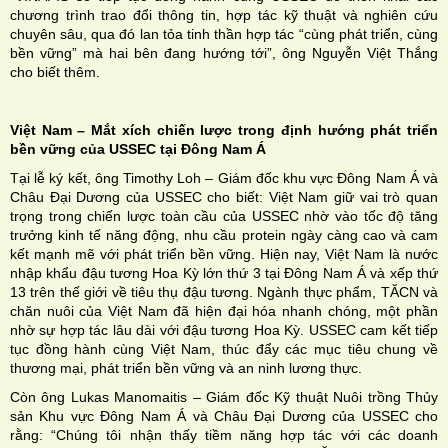
chương trình trao đổi thông tin, hợp tác kỹ thuật và nghiên cứu
chuyên sâu, qua đó lan tỏa tinh thần hợp tác “cùng phát triển, cùng
bền vững” mà hai bên đang hướng tới”, ông Nguyễn Việt Thắng
cho biết thêm.
Việt Nam – Mắt xích chiến lược trong định hướng phát triển
bền vững của USSEC tại Đông Nam Á
Tại lễ ký kết, ông Timothy Loh – Giám đốc khu vực Đông Nam Á và
Châu Đại Dương của USSEC cho biết: Việt Nam giữ vai trò quan
trọng trong chiến lược toàn cầu của USSEC nhờ vào tốc độ tăng
trưởng kinh tế năng động, nhu cầu protein ngày càng cao và cam
kết mạnh mẽ với phát triển bền vững. Hiện nay, Việt Nam là nước
nhập khẩu đậu tương Hoa Kỳ lớn thứ 3 tại Đông Nam Á và xếp thứ
13 trên thế giới về tiêu thụ đậu tương. Ngành thực phẩm, TĂCN và
chăn nuôi của Việt Nam đã hiện đại hóa nhanh chóng, một phần
nhờ sự hợp tác lâu dài với đậu tương Hoa Kỳ. USSEC cam kết tiếp
tục đồng hành cùng Việt Nam, thúc đẩy các mục tiêu chung về
thương mại, phát triển bền vững và an ninh lương thực.
Còn ông Lukas Manomaitis – Giám đốc Kỹ thuật Nuôi trồng Thủy
sản Khu vực Đông Nam Á và Châu Đại Dương của USSEC cho
rằng: “Chúng tôi nhận thấy tiềm năng hợp tác với các doanh