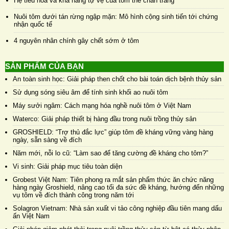
Hệ tiêu hoá và khả năng tự vệ của tôm thẻ chân trắng
Nuôi tôm dưới tán rừng ngập mặn: Mô hình cộng sinh tiến tới chứng
nhận quốc tế
4 nguyên nhân chính gây chết sớm ở tôm
SẢN PHẨM CỦA BẠN
An toàn sinh học: Giải pháp then chốt cho bài toán dịch bệnh thủy sản
Sử dụng sóng siêu âm để tính sinh khối ao nuôi tôm
Máy sưởi ngâm: Cách mạng hóa nghề nuôi tôm ở Việt Nam
Waterco: Giải pháp thiết bị hàng đầu trong nuôi trồng thủy sản
GROSHIELD: “Trợ thủ đắc lực” giúp tôm đề kháng vững vàng hàng
ngày, sẵn sàng về đích
Năm mới, nỗi lo cũ: “Làm sao để tăng cường đề kháng cho tôm?”
Vi sinh: Giải pháp mục tiêu toàn diện
Grobest Việt Nam: Tiên phong ra mắt sản phẩm thức ăn chức năng
hàng ngày Groshield, nâng cao tối đa sức đề kháng, hướng đến những
vụ tôm về đích thành công trong năm tới
Solagron Vietnam: Nhà sản xuất vi tảo công nghiệp đầu tiên mang dấu
ấn Việt Nam