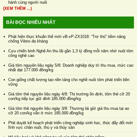
hành cùng người nuôi
(XEM THÊM ...)
BÀI ĐỌC NHIỀU NHẤT
Phát hiện thực khuẩn thể mới vB-vP-ZX1018: “Trợ thủ” tiềm năng
chống Vibrio đa kháng
Cựu chiến binh Nghệ An thu lãi gần 1,3 tỷ đồng mỗi năm nhờ nuôi tôm
công nghệ cao
Giá tôm nguyên liệu ngày 5/8: Doanh nghiệp duy trì thu mua, mức cao
nhất đạt 177.000 đồng/kg
Con giống chất lượng tạo nền tảng cho nghề nuôi tôm phát triển bền
vững
Giá tôm thẻ nguyên liệu ngày 4/8: Thị trường ổn định, tôm thẻ cỡ 20
con/kg tiếp tục giữ đỉnh 185.000 đồng/kg
Giá tôm thẻ nguyên liệu ngày 3/8: Thương lái giữ giá thu mua tại ao
cỡ 20 con/kg vẫn ở mức 185.000 đồng/kg
Phê duyệt kế hoạch phát triển công nghiệp sinh học, thúc đẩy đổi mới
lĩnh vực chăn nuôi, thú y và thủy sản