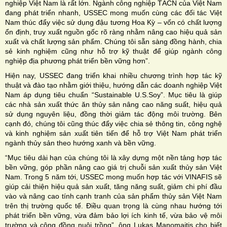
nghiệp Việt Nam là rất lớn. Ngành công nghiệp TĂCN của Việt Nam
đang phát triển nhanh, USSEC mong muốn cùng các đối tác Việt
Nam thúc đẩy việc sử dụng đậu tương Hoa Kỳ – vốn có chất lượng
ổn định, truy xuất nguồn gốc rõ ràng nhằm nâng cao hiệu quả sản
xuất và chất lượng sản phẩm. Chúng tôi sẵn sàng đồng hành, chia
sẻ kinh nghiệm cũng như hỗ trợ kỹ thuật để giúp ngành công
nghiệp địa phương phát triển bền vững hơn”.
Hiện nay, USSEC đang triển khai nhiều chương trình hợp tác kỹ
thuật và đào tạo nhằm giới thiệu, hướng dẫn các doanh nghiệp Việt
Nam áp dụng tiêu chuẩn “Sustainable U.S.Soy”. Mục tiêu là giúp
các nhà sản xuất thức ăn thủy sản nâng cao năng suất, hiệu quả
sử dụng nguyên liệu, đồng thời giảm tác động môi trường. Bên
cạnh đó, chúng tôi cũng thúc đẩy việc chia sẻ thông tin, công nghệ
và kinh nghiệm sản xuất tiên tiến để hỗ trợ Việt Nam phát triển
ngành thủy sản theo hướng xanh và bền vững.
“Mục tiêu dài hạn của chúng tôi là xây dựng một nền tảng hợp tác
bền vững, góp phần nâng cao giá trị chuỗi sản xuất thủy sản Việt
Nam. Trong 5 năm tới, USSEC mong muốn hợp tác với VINAFIS sẽ
giúp cải thiện hiệu quả sản xuất, tăng năng suất, giảm chi phí đầu
vào và nâng cao tính cạnh tranh của sản phẩm thủy sản Việt Nam
trên thị trường quốc tế. Điều quan trọng là cùng nhau hướng tới
phát triển bền vững, vừa đảm bảo lợi ích kinh tế, vừa bảo vệ môi
trường và cộng đồng nuôi trồng”, ông Lukas Manomaitis cho biết