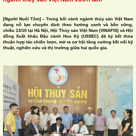
[Người Nuôi Tôm] – Trong bối cảnh ngành thủy sản Việt Nam
đang nỗ lực chuyển dịch theo hướng xanh và bền vững,
chiều
13/10 tại
Hà Nội
,
Hội Thủy sản Việt Nam (VINAFIS) và Hội
H
đồng Xuất khẩu Đậu nành Hoa Kỳ (USSEC) đã ký kết thỏa
thuận hợp tác chiến lược, mở ra cơ hội tăng cường kết nối kỹ
N
thuật, nghiên cứu và thị trường giữa hai quốc gia.