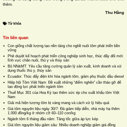
thêm.
Thu Hằng
Từ khóa
Tin liên quan
Con giống chất lượng tạo nền tảng cho nghề nuôi tôm phát triển bền
vững
Phê duyệt kế hoạch phát triển công nghiệp sinh học, thúc đẩy đổi mới
lĩnh vực chăn nuôi, thú y và thủy sản
Bộ NN&MT: Yêu cầu tăng cường quản lý sản xuất, kinh doanh và sử
dụng thuốc thú y, thủy sản
Ecuador: Thúc đẩy điện khí hóa ngành tôm, giảm phụ thuộc dầu diesel
Hiệp hội Tôm Việt Nam: Đề xuất những “điểm nghẽn” cần tháo gỡ để
tạo động lực phát triển ngành tôm
Thuế Mục 301 của Hoa Kỳ tạo thêm sức ép cho xuất khẩu tôm Việt
Nam
Giải mã hiện tượng tôm bị vàng mang và cách xử lý hiệu quả
Giá tôm nguyên liệu ngày 30/7: Đà giảm tiếp diễn, nhà máy hạ thêm
1.000 đồng/kg ở nhóm cỡ 60–110 con/kg
Ngành tôm 6 tháng đầu năm: Tăng tốc giữa áp lực kép
Giá tôm nguyên liệu giảm sâu: Nhiều doanh nghiệp giảm giá đồng