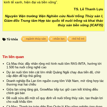
kinh tế xanh, hiện đại và bền vững”.
TS. Lê Thanh Lựu
Nguyên Viện trưởng Viện Nghiên cứu Nuôi trồng Thủy sản I,
Giám đốc Trung tâm Hợp tác quốc tế nuôi trồng và khai thác
thủy sản bền vững (ICAFIS)
ngành thủy sản
nhân lực
thế hệ trẻ
Từ khóa
Tin liên quan
Cà Mau thúc đẩy nhân rộng mô hình nuôi tôm RAS-IMTA, hướng tới
1.500 ha nuôi công nghệ cao
Dự án nuôi tôm trên cát lớn nhất Quảng Ngãi chạy đua tiến độ, chờ
cấp điện để kịp thả giống
Doanh nghiệp Ba Lan tìm nguồn cung tôm Việt Nam, mở rộng hợp tác
thương mại hai chiều
Giữa làn sóng tăng giá, GrowMax tiếp tục giữ cam kết không điều
chỉnh giá bán
Đề xuất sửa đổi một số quy định về nuôi trồng thủy sản, tạo thuận lợi
cho xuất khẩu tôm
Cà Mau: Thanh tra toàn diện Ban Quản lý Khu nông nghiệp ứng dụng