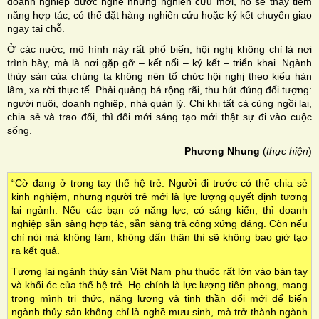
doanh nghiệp được nghe những nghiên cứu mới, họ sẽ thấy tiềm
năng hợp tác, có thể đặt hàng nghiên cứu hoặc ký kết chuyển giao
ngay tại chỗ.
Ở các nước, mô hình này rất phổ biến, hội nghị không chỉ là nơi
trình bày, mà là nơi gặp gỡ – kết nối – ký kết – triển khai. Ngành
thủy sản của chúng ta không nên tổ chức hội nghị theo kiểu hàn
lâm, xa rời thực tế. Phải quảng bá rộng rãi, thu hút đúng đối tượng:
người nuôi, doanh nghiệp, nhà quản lý. Chỉ khi tất cả cùng ngồi lại,
chia sẻ và trao đổi, thì đổi mới sáng tạo mới thật sự đi vào cuộc
sống.
Phương Nhung
(
thực hiện
)
“Cờ đang ở trong tay thế hệ trẻ. Người đi trước có thể chia sẻ
kinh nghiệm, nhưng người trẻ mới là lực lượng quyết định tương
lai ngành. Nếu các bạn có năng lực, có sáng kiến, thì doanh
nghiệp sẵn sàng hợp tác, sẵn sàng trả công xứng đáng. Còn nếu
chỉ nói mà không làm, không dấn thân thì sẽ không bao giờ tạo
ra kết quả.
Tương lai ngành thủy sản Việt Nam phụ thuộc rất lớn vào bàn tay
và khối óc của thế hệ trẻ. Họ chính là lực lượng tiên phong, mang
trong mình tri thức, năng lượng và tinh thần đổi mới để biến
ngành thủy sản không chỉ là nghề mưu sinh, mà trở thành ngành