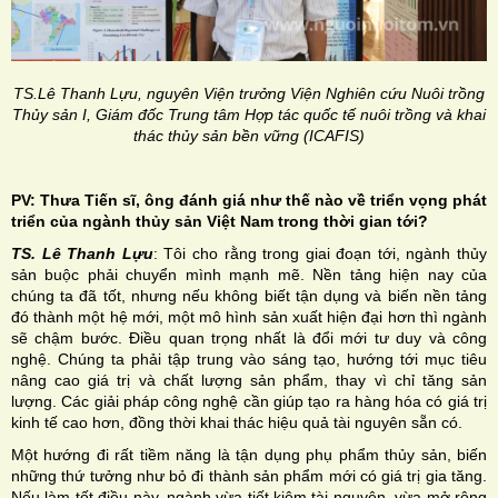
TS.Lê Thanh Lựu, nguyên Viện trưởng Viện Nghiên cứu Nuôi trồng
Thủy sản I, Giám đốc Trung tâm Hợp tác quốc tế nuôi trồng và khai
thác thủy sản bền vững (ICAFIS)
PV: Thưa Tiến sĩ, ông đánh giá như thế nào về triển vọng phát
triển của ngành thủy sản Việt Nam trong thời gian tới?
TS. Lê Thanh Lựu
: Tôi cho rằng trong giai đoạn tới, ngành thủy
sản buộc phải chuyển mình mạnh mẽ. Nền tảng hiện nay của
chúng ta đã tốt, nhưng nếu không biết tận dụng và biến nền tảng
đó thành một hệ mới, một mô hình sản xuất hiện đại hơn thì ngành
sẽ chậm bước. Điều quan trọng nhất là đổi mới tư duy và công
nghệ. Chúng ta phải tập trung vào sáng tạo, hướng tới mục tiêu
nâng cao giá trị và chất lượng sản phẩm, thay vì chỉ tăng sản
lượng. Các giải pháp công nghệ cần giúp tạo ra hàng hóa có giá trị
kinh tế cao hơn, đồng thời khai thác hiệu quả tài nguyên sẵn có.
Một hướng đi rất tiềm năng là tận dụng phụ phẩm thủy sản, biến
những thứ tưởng như bỏ đi thành sản phẩm mới có giá trị gia tăng.
Nếu làm tốt điều này, ngành vừa tiết kiệm tài nguyên, vừa mở rộng