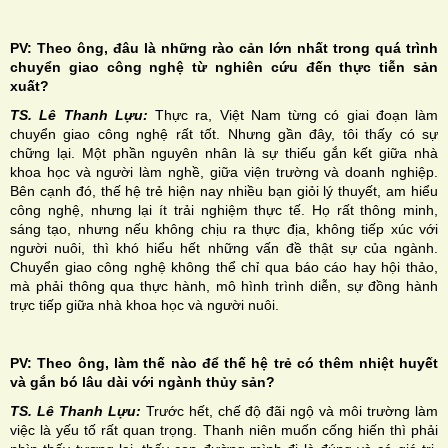
PV: Theo ông, đâu là những rào cản lớn nhất trong quá trình
chuyển giao công nghệ từ nghiên cứu đến thực tiễn sản
xuất?
TS. Lê Thanh Lựu:
Thực ra, Việt Nam từng có giai đoạn làm
chuyển giao công nghệ rất tốt. Nhưng gần đây, tôi thấy có sự
chững lại. Một phần nguyên nhân là sự thiếu gắn kết giữa nhà
khoa học và người làm nghề, giữa viện trường và doanh nghiệp.
Bên cạnh đó, thế hệ trẻ hiện nay nhiều bạn giỏi lý thuyết, am hiểu
công nghệ, nhưng lại ít trải nghiệm thực tế. Họ rất thông minh,
sáng tạo, nhưng nếu không chịu ra thực địa, không tiếp xúc với
người nuôi, thì khó hiểu hết những vấn đề thật sự của ngành.
Chuyển giao công nghệ không thể chỉ qua báo cáo hay hội thảo,
mà phải thông qua thực hành, mô hình trình diễn, sự đồng hành
trực tiếp giữa nhà khoa học và người nuôi.
PV: Theo ông, làm thế nào để thế hệ trẻ có thêm nhiệt huyết
và gắn bó lâu dài với ngành thủy sản?
TS. Lê Thanh Lựu:
Trước hết, chế độ đãi ngộ và môi trường làm
việc là yếu tố rất quan trọng. Thanh niên muốn cống hiến thì phải