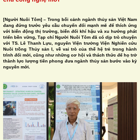
[Người Nuôi Tôm] –
Trong bối cảnh ngành thủy sản Việt Nam
đang đứng trước yêu cầu chuyển đổi mạnh mẽ để thích ứng
với biến động thị trường, biến đổi khí hậu và xu hướng phát
H
triển bền vững, Tạp chí Người Nuôi Tôm đã có dịp trò chuyện
với TS. Lê Thanh Lựu, nguyên Viện trưởng Viện Nghiên cứu
N
Nuôi trồng Thủy sản I, về vai trò của thế hệ trẻ trong hành
trình đổi mới, cũng như những cơ hội và thách thức để họ trở
thành lực lượng tiên phong đưa ngành thủy sản bước vào kỷ
nguyên mới.