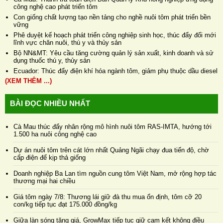
công nghệ cao phát triển tôm
Con giống chất lượng tạo nền tảng cho nghề nuôi tôm phát triển bền
vững
Phê duyệt kế hoạch phát triển công nghiệp sinh học, thúc đẩy đổi mới
lĩnh vực chăn nuôi, thú y và thủy sản
Bộ NN&MT: Yêu cầu tăng cường quản lý sản xuất, kinh doanh và sử
dụng thuốc thú y, thủy sản
Ecuador: Thúc đẩy điện khí hóa ngành tôm, giảm phụ thuộc dầu diesel
(XEM THÊM ...)
BÀI ĐỌC NHIỀU NHẤT
Cà Mau thúc đẩy nhân rộng mô hình nuôi tôm RAS-IMTA, hướng tới
1.500 ha nuôi công nghệ cao
Dự án nuôi tôm trên cát lớn nhất Quảng Ngãi chạy đua tiến độ, chờ
cấp điện để kịp thả giống
Doanh nghiệp Ba Lan tìm nguồn cung tôm Việt Nam, mở rộng hợp tác
thương mại hai chiều
Giá tôm ngày 7/8: Thương lái giữ đà thu mua ổn định, tôm cỡ 20
con/kg tiếp tục đạt 175.000 đồng/kg
Giữa làn sóng tăng giá, GrowMax tiếp tục giữ cam kết không điều