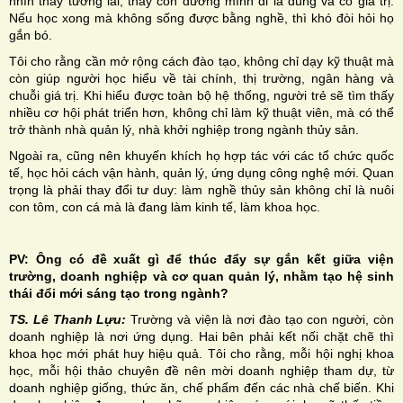
nhìn thấy tương lai, thấy con đường mình đi là đúng và có giá trị.
Nếu học xong mà không sống được bằng nghề, thì khó đòi hỏi họ
gắn bó.
Tôi cho rằng cần mở rộng cách đào tạo, không chỉ dạy kỹ thuật mà
còn giúp người học hiểu về tài chính, thị trường, ngân hàng và
chuỗi giá trị. Khi hiểu được toàn bộ hệ thống, người trẻ sẽ tìm thấy
nhiều cơ hội phát triển hơn, không chỉ làm kỹ thuật viên, mà có thể
trở thành nhà quản lý, nhà khởi nghiệp trong ngành thủy sản.
Ngoài ra, cũng nên khuyến khích họ hợp tác với các tổ chức quốc
tế, học hỏi cách vận hành, quản lý, ứng dụng công nghệ mới. Quan
trọng là phải thay đổi tư duy: làm nghề thủy sản không chỉ là nuôi
con tôm, con cá mà là đang làm kinh tế, làm khoa học.
PV: Ông có đề xuất gì để thúc đẩy sự gắn kết giữa viện
trường, doanh nghiệp và cơ quan quản lý, nhằm tạo hệ sinh
thái đổi mới sáng tạo trong ngành?
TS. Lê Thanh Lựu:
Trường và viện là nơi đào tạo con người, còn
doanh nghiệp là nơi ứng dụng. Hai bên phải kết nối chặt chẽ thì
khoa học mới phát huy hiệu quả. Tôi cho rằng, mỗi hội nghị khoa
học, mỗi hội thảo chuyên đề nên mời doanh nghiệp tham dự, từ
doanh nghiệp giống, thức ăn, chế phẩm đến các nhà chế biến. Khi