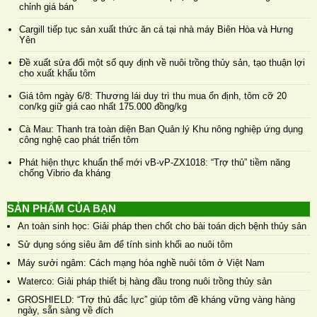
chỉnh giá bán
Cargill tiếp tục sản xuất thức ăn cá tại nhà máy Biên Hòa và Hưng
Yên
Đề xuất sửa đổi một số quy định về nuôi trồng thủy sản, tạo thuận lợi
cho xuất khẩu tôm
Giá tôm ngày 6/8: Thương lái duy trì thu mua ổn định, tôm cỡ 20
con/kg giữ giá cao nhất 175.000 đồng/kg
Cà Mau: Thanh tra toàn diện Ban Quản lý Khu nông nghiệp ứng dụng
công nghệ cao phát triển tôm
Phát hiện thực khuẩn thể mới vB-vP-ZX1018: “Trợ thủ” tiềm năng
chống Vibrio đa kháng
SẢN PHẨM CỦA BẠN
An toàn sinh học: Giải pháp then chốt cho bài toán dịch bệnh thủy sản
Sử dụng sóng siêu âm để tính sinh khối ao nuôi tôm
Máy sưởi ngâm: Cách mạng hóa nghề nuôi tôm ở Việt Nam
Waterco: Giải pháp thiết bị hàng đầu trong nuôi trồng thủy sản
GROSHIELD: “Trợ thủ đắc lực” giúp tôm đề kháng vững vàng hàng
ngày, sẵn sàng về đích