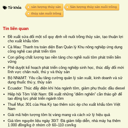
sản lượng thủy sản
Sản lượng thủy sản nuôi trồng
Từ khóa
thủy sản nuôi trồng
Tin liên quan
Đề xuất sửa đổi một số quy định về nuôi trồng thủy sản, tạo thuận lợi
cho xuất khẩu tôm
Cà Mau: Thanh tra toàn diện Ban Quản lý Khu nông nghiệp ứng dụng
công nghệ cao phát triển tôm
Con giống chất lượng tạo nền tảng cho nghề nuôi tôm phát triển bền
vững
Phê duyệt kế hoạch phát triển công nghiệp sinh học, thúc đẩy đổi mới
lĩnh vực chăn nuôi, thú y và thủy sản
Bộ NN&MT: Yêu cầu tăng cường quản lý sản xuất, kinh doanh và sử
dụng thuốc thú y, thủy sản
Ecuador: Thúc đẩy điện khí hóa ngành tôm, giảm phụ thuộc dầu diesel
Hiệp hội Tôm Việt Nam: Đề xuất những “điểm nghẽn” cần tháo gỡ để
tạo động lực phát triển ngành tôm
Thuế Mục 301 của Hoa Kỳ tạo thêm sức ép cho xuất khẩu tôm Việt
Nam
Giải mã hiện tượng tôm bị vàng mang và cách xử lý hiệu quả
Giá tôm nguyên liệu ngày 30/7: Đà giảm tiếp diễn, nhà máy hạ thêm
1.000 đồng/kg ở nhóm cỡ 60–110 con/kg