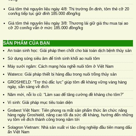
Giá tôm thẻ nguyên liệu ngày 4/8: Thị trường ổn định, tôm thẻ cỡ 20
con/kg tiếp tục giữ đỉnh 185.000 đồng/kg
Giá tôm thẻ nguyên liệu ngày 3/8: Thương lái giữ giá thu mua tại ao
cỡ 20 con/kg vẫn ở mức 185.000 đồng/kg
SẢN PHẨM CỦA BẠN
An toàn sinh học: Giải pháp then chốt cho bài toán dịch bệnh thủy sản
Sử dụng sóng siêu âm để tính sinh khối ao nuôi tôm
Máy sưởi ngâm: Cách mạng hóa nghề nuôi tôm ở Việt Nam
Waterco: Giải pháp thiết bị hàng đầu trong nuôi trồng thủy sản
GROSHIELD: “Trợ thủ đắc lực” giúp tôm đề kháng vững vàng hàng
ngày, sẵn sàng về đích
Năm mới, nỗi lo cũ: “Làm sao để tăng cường đề kháng cho tôm?”
Vi sinh: Giải pháp mục tiêu toàn diện
Grobest Việt Nam: Tiên phong ra mắt sản phẩm thức ăn chức năng
hàng ngày Groshield, nâng cao tối đa sức đề kháng, hướng đến những
vụ tôm về đích thành công trong năm tới
Solagron Vietnam: Nhà sản xuất vi tảo công nghiệp đầu tiên mang dấu
ấn Việt Nam