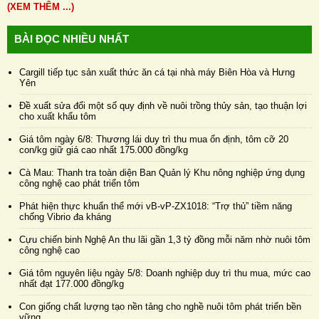
(XEM THÊM ...)
BÀI ĐỌC NHIỀU NHẤT
Cargill tiếp tục sản xuất thức ăn cá tại nhà máy Biên Hòa và Hưng
Yên
Đề xuất sửa đổi một số quy định về nuôi trồng thủy sản, tạo thuận lợi
cho xuất khẩu tôm
Giá tôm ngày 6/8: Thương lái duy trì thu mua ổn định, tôm cỡ 20
con/kg giữ giá cao nhất 175.000 đồng/kg
Cà Mau: Thanh tra toàn diện Ban Quản lý Khu nông nghiệp ứng dụng
công nghệ cao phát triển tôm
Phát hiện thực khuẩn thể mới vB-vP-ZX1018: “Trợ thủ” tiềm năng
chống Vibrio đa kháng
Cựu chiến binh Nghệ An thu lãi gần 1,3 tỷ đồng mỗi năm nhờ nuôi tôm
công nghệ cao
Giá tôm nguyên liệu ngày 5/8: Doanh nghiệp duy trì thu mua, mức cao
nhất đạt 177.000 đồng/kg
Con giống chất lượng tạo nền tảng cho nghề nuôi tôm phát triển bền
vững