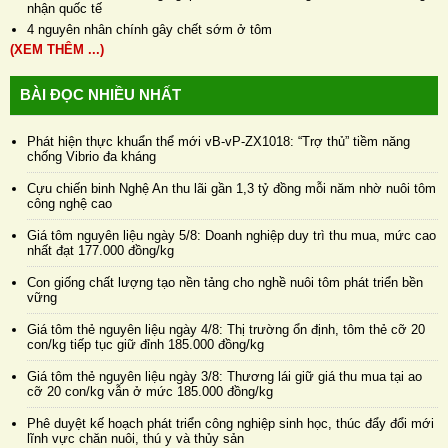
nhận quốc tế
4 nguyên nhân chính gây chết sớm ở tôm
(XEM THÊM ...)
BÀI ĐỌC NHIỀU NHẤT
Phát hiện thực khuẩn thể mới vB-vP-ZX1018: “Trợ thủ” tiềm năng
chống Vibrio đa kháng
Cựu chiến binh Nghệ An thu lãi gần 1,3 tỷ đồng mỗi năm nhờ nuôi tôm
công nghệ cao
Giá tôm nguyên liệu ngày 5/8: Doanh nghiệp duy trì thu mua, mức cao
nhất đạt 177.000 đồng/kg
Con giống chất lượng tạo nền tảng cho nghề nuôi tôm phát triển bền
vững
Giá tôm thẻ nguyên liệu ngày 4/8: Thị trường ổn định, tôm thẻ cỡ 20
con/kg tiếp tục giữ đỉnh 185.000 đồng/kg
Giá tôm thẻ nguyên liệu ngày 3/8: Thương lái giữ giá thu mua tại ao
cỡ 20 con/kg vẫn ở mức 185.000 đồng/kg
Phê duyệt kế hoạch phát triển công nghiệp sinh học, thúc đẩy đổi mới
lĩnh vực chăn nuôi, thú y và thủy sản