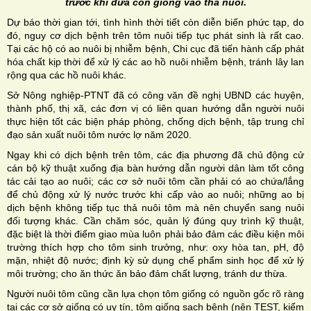
trước khi đưa con giống vào thả nuôi.
Dự báo thời gian tới, tình hình thời tiết còn diễn biến phức tạp, do
đó, nguy cơ dịch bệnh trên tôm nuôi tiếp tục phát sinh là rất cao.
Tại các hộ có ao nuôi bị nhiễm bệnh, Chi cục đã tiến hành cấp phát
hóa chất kịp thời để xử lý các ao hồ nuôi nhiễm bệnh, tránh lây lan
rộng qua các hồ nuôi khác.
Sở Nông nghiệp-PTNT đã có công văn đề nghị UBND các huyện,
thành phố, thị xã, các đơn vị có liên quan hướng dẫn người nuôi
thực hiện tốt các biện pháp phòng, chống dịch bệnh, tập trung chỉ
đạo sản xuất nuôi tôm nước lợ năm 2020.
Ngay khi có dịch bệnh trên tôm, các địa phương đã chủ động cử
cán bộ kỹ thuật xuống địa bàn hướng dẫn người dân làm tốt công
tác cải tạo ao nuôi; các cơ sở nuôi tôm cần phải có ao chứa/lắng
để chủ động xử lý nước trước khi cấp vào ao nuôi; những ao bị
dịch bệnh không tiếp tục thả nuôi tôm mà nên chuyển sang nuôi
đối tượng khác. Cần chăm sóc, quản lý đúng quy trình kỹ thuật,
đặc biệt là thời điểm giao mùa luôn phải bảo đảm các điều kiện môi
trường thích hợp cho tôm sinh trưởng, như: oxy hòa tan, pH, độ
mặn, nhiệt độ nước; định kỳ sử dụng chế phẩm sinh học để xử lý
môi trường; cho ăn thức ăn bảo đảm chất lượng, tránh dư thừa.
Người nuôi tôm cũng cần lựa chọn tôm giống có nguồn gốc rõ ràng
tại các cơ sở giống có uy tín, tôm giống sạch bệnh (nên TEST, kiểm