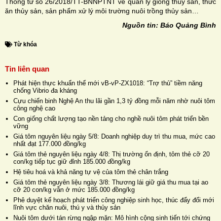
Thông tư số 26/2018/TT-BNNPTNT về quản lý giống thủy sản, thức
ăn thủy sản, sản phẩm xử lý môi trường nuôi trồng thủy sản…
Nguồn tin: Báo Quảng Bình
Từ khóa
Tin liên quan
Phát hiện thực khuẩn thể mới vB-vP-ZX1018: “Trợ thủ” tiềm năng
chống Vibrio đa kháng
Cựu chiến binh Nghệ An thu lãi gần 1,3 tỷ đồng mỗi năm nhờ nuôi tôm
công nghệ cao
Con giống chất lượng tạo nền tảng cho nghề nuôi tôm phát triển bền
vững
Giá tôm nguyên liệu ngày 5/8: Doanh nghiệp duy trì thu mua, mức cao
nhất đạt 177.000 đồng/kg
Giá tôm thẻ nguyên liệu ngày 4/8: Thị trường ổn định, tôm thẻ cỡ 20
con/kg tiếp tục giữ đỉnh 185.000 đồng/kg
Hệ tiêu hoá và khả năng tự vệ của tôm thẻ chân trắng
Giá tôm thẻ nguyên liệu ngày 3/8: Thương lái giữ giá thu mua tại ao
cỡ 20 con/kg vẫn ở mức 185.000 đồng/kg
Phê duyệt kế hoạch phát triển công nghiệp sinh học, thúc đẩy đổi mới
lĩnh vực chăn nuôi, thú y và thủy sản
Nuôi tôm dưới tán rừng ngập mặn: Mô hình cộng sinh tiến tới chứng