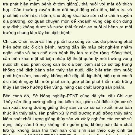
tra phát hiện mầm bệnh ở tôm giống), thả nuôi với mật độ thích
hợp. Cần thường xuyên theo dõi hoạt động của tôm, kiểm tra và
phát hiện sớm dịch bệnh, chủ động khai báo sớm cho chính quyền
địa phương, cơ quan chuyên môn để khoanh vùng dập dịch đúng
quy định; không được xả nước thải từ các ao nuôi bị bệnh ra môi
trường chung làm lây lan dịch bệnh.
Chi cục Chăn nuôi và Thú y phối hợp cùng với các địa phương phát
hiện sớm các ổ dịch bệnh, hướng dẫn lấy mẫu xét nghiệm nhằm
ngăn chặn và hạn chế dịch bệnh lây lan ra diện rộng. Đồng thời,
cần triển khai một số biện pháp kỹ thuật quản lý môi trường vùng
nuôi; chỉ đạo, phân công cán bộ địa bàn bám sát cơ sở tập trung
khống chế dịch bệnh trên thủy sản nuôi, đặc biệt trên tôm nuôi;
phát hiện sớm, bao vây, khống chế dập tắt kịp thời, hiệu quả các ổ
dịch bệnh ngay khi mới phát sinh, góp phần phát triển nuôi trồng
thủy sản theo hướng bền vững, nâng cao chất lượng sản phẩm.
Bên cạnh đó, Sở Nông nghiệp-PTNT cũng đã yêu cầu Chi cục
Thủy sản tăng cường công tác kiểm tra, giám sát điều kiện cơ sở
sản xuất, ương dưỡng giống thủy sản và cơ sở sản xuất, mua bán
thức ăn thủy sản, sản phẩm xử lý môi trường nuôi trồng thủy sản;
kiểm soát chất lượng giống thủy sản và xử lý nghiêm các cơ sở sử
dụng thủy sản bố mẹ không rõ nguồn gốc, không bảo đảm chất
lượng, không tuân thủ thời hạn cho sinh sản theo quy định tại