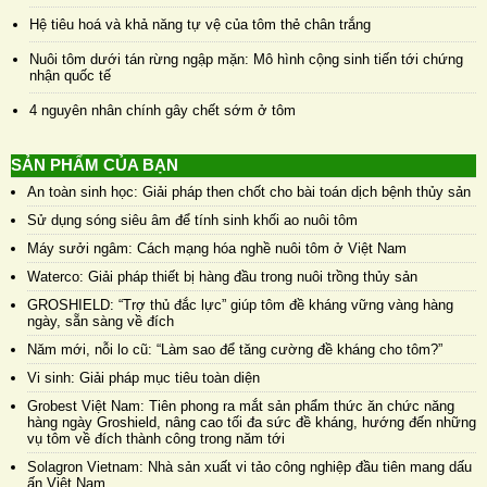
Hệ tiêu hoá và khả năng tự vệ của tôm thẻ chân trắng
Nuôi tôm dưới tán rừng ngập mặn: Mô hình cộng sinh tiến tới chứng
nhận quốc tế
4 nguyên nhân chính gây chết sớm ở tôm
SẢN PHẨM CỦA BẠN
An toàn sinh học: Giải pháp then chốt cho bài toán dịch bệnh thủy sản
Sử dụng sóng siêu âm để tính sinh khối ao nuôi tôm
Máy sưởi ngâm: Cách mạng hóa nghề nuôi tôm ở Việt Nam
Waterco: Giải pháp thiết bị hàng đầu trong nuôi trồng thủy sản
GROSHIELD: “Trợ thủ đắc lực” giúp tôm đề kháng vững vàng hàng
ngày, sẵn sàng về đích
Năm mới, nỗi lo cũ: “Làm sao để tăng cường đề kháng cho tôm?”
Vi sinh: Giải pháp mục tiêu toàn diện
Grobest Việt Nam: Tiên phong ra mắt sản phẩm thức ăn chức năng
hàng ngày Groshield, nâng cao tối đa sức đề kháng, hướng đến những
vụ tôm về đích thành công trong năm tới
Solagron Vietnam: Nhà sản xuất vi tảo công nghiệp đầu tiên mang dấu
ấn Việt Nam