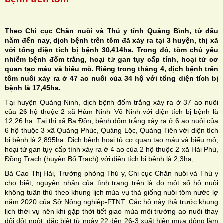
Theo Chi cục Chăn nuôi và Thú y tỉnh Quảng Bình, từ đầu
năm đến nay, dịch bệnh trên tôm đã xảy ra tại 3 huyện, thị xã
với tổng diện tích bị bệnh 30,414ha. Trong đó, tôm chủ yếu
H
nhiễm bệnh đốm trắng, hoại tử gan tụy cấp tính, hoại tử cơ
quan tạo máu và biểu mô. Riêng trong tháng 4, dịch bệnh trên
N
tôm nuôi xảy ra ở 47 ao nuôi của 34 hộ với tổng diện tích bị
bệnh là 17,45ha.
Tại huyện Quảng Ninh, dịch bệnh đốm trắng xảy ra ở 37 ao nuôi
của 26 hộ thuộc 2 xã Hàm Ninh, Võ Ninh với diện tích bị bệnh là
12,26 ha. Tại thị xã Ba Đồn, bệnh đốm trắng xảy ra ở 6 ao nuôi của
6 hộ thuộc 3 xã Quảng Phúc, Quảng Lộc, Quảng Tiên với diện tích
bị bệnh là 2,895ha. Dịch bệnh hoại tử cơ quan tạo máu và biểu mô,
hoại tử gan tụy cấp tính xảy ra ở 4 ao của 2 hộ thuộc 2 xã Hải Phú,
Đồng Trạch (huyện Bố Trạch) với diện tích bị bệnh là 2,3ha,
Bà Cao Thị Hải, Trưởng phòng Thú y, Chi cục Chăn nuôi và Thú y
cho biết, nguyên nhân của tình trạng trên là do một số hộ nuôi
không tuân thủ theo khung lịch mùa vụ thả giống nuôi tôm nước lợ
năm 2020 của Sở Nông nghiệp-PTNT. Các hộ này thả trước khung
lịch thời vụ nên khi gặp thời tiết giao mùa môi trường ao nuôi thay
đổi đột ngột, đặc biệt từ ngày 22 đến 26-3 xuất hiện mưa dông làm