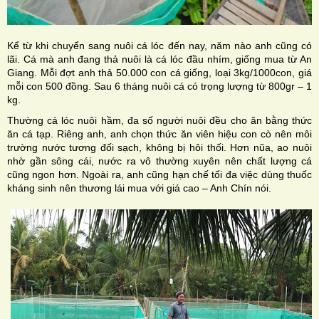
Kể từ khi chuyển sang nuôi cá lóc đến nay, năm nào anh cũng có
lãi. Cá mà anh đang thả nuôi là cá lóc đầu nhím, giống mua từ An
Giang. Mỗi đợt anh thả 50.000 con cá giống, loại 3kg/1000con, giá
mỗi con 500 đồng. Sau 6 tháng nuôi cá có trọng lượng từ 800gr – 1
kg.
Thường cá lóc nuôi hầm, đa số người nuôi đều cho ăn bằng thức
ăn cá tạp. Riêng anh, anh chọn thức ăn viên hiệu con cò nên môi
trường nước tương đối sạch, không bị hôi thối. Hơn nũa, ao nuôi
nhờ gần sông cái, nước ra vô thường xuyên nên chất lượng cá
cũng ngon hơn. Ngoài ra, anh cũng hạn chế tối đa việc dùng thuốc
kháng sinh nên thương lái mua với giá cao – Anh Chín nói.