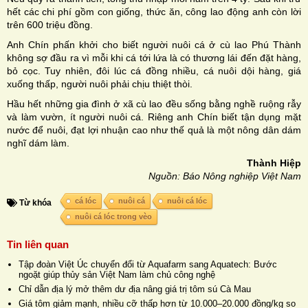
hết các chi phí gồm con giống, thức ăn, công lao động anh còn lời
trên 600 triệu đồng.
Anh Chín phấn khởi cho biết người nuôi cá ở cù lao Phú Thành
không sợ đầu ra vì mỗi khi cá tới lứa là có thương lái đến đặt hàng,
bỏ cọc. Tuy nhiên, đôi lúc cá đồng nhiều, cá nuôi dội hàng, giá
xuống thấp, người nuôi phải chịu thiệt thòi.
Hầu hết những gia đình ở xã cù lao đều sống bằng nghề ruộng rẫy
và làm vườn, ít người nuôi cá. Riêng anh Chín biết tận dụng mặt
nước để nuôi, đạt lợi nhuận cao như thế quả là một nông dân dám
nghĩ dám làm.
Thành Hiệp
Nguồn: Báo Nông nghiệp Việt Nam
cá lóc
nuôi cá
nuôi cá lóc
Từ khóa
nuôi cá lóc trong vèo
Tin liên quan
Tập đoàn Việt Úc chuyển đổi từ Aquafarm sang Aquatech: Bước
ngoặt giúp thủy sản Việt Nam làm chủ công nghệ
Chỉ dẫn địa lý mở thêm dư địa nâng giá trị tôm sú Cà Mau
Giá tôm giảm mạnh, nhiều cỡ thấp hơn từ 10.000–20.000 đồng/kg so