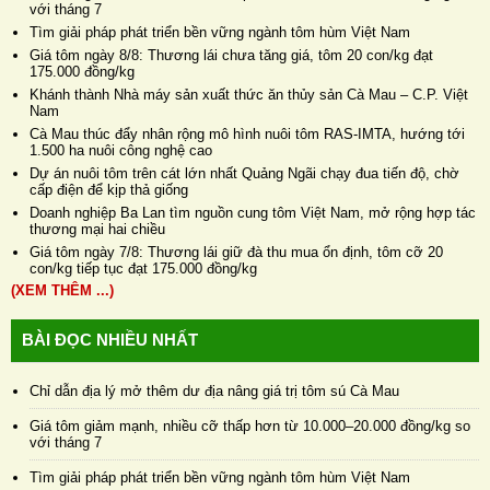
với tháng 7
Tìm giải pháp phát triển bền vững ngành tôm hùm Việt Nam
Giá tôm ngày 8/8: Thương lái chưa tăng giá, tôm 20 con/kg đạt
175.000 đồng/kg
Khánh thành Nhà máy sản xuất thức ăn thủy sản Cà Mau – C.P. Việt
Nam
Cà Mau thúc đẩy nhân rộng mô hình nuôi tôm RAS-IMTA, hướng tới
1.500 ha nuôi công nghệ cao
Dự án nuôi tôm trên cát lớn nhất Quảng Ngãi chạy đua tiến độ, chờ
cấp điện để kịp thả giống
Doanh nghiệp Ba Lan tìm nguồn cung tôm Việt Nam, mở rộng hợp tác
thương mại hai chiều
Giá tôm ngày 7/8: Thương lái giữ đà thu mua ổn định, tôm cỡ 20
con/kg tiếp tục đạt 175.000 đồng/kg
(XEM THÊM ...)
BÀI ĐỌC NHIỀU NHẤT
Chỉ dẫn địa lý mở thêm dư địa nâng giá trị tôm sú Cà Mau
Giá tôm giảm mạnh, nhiều cỡ thấp hơn từ 10.000–20.000 đồng/kg so
với tháng 7
Tìm giải pháp phát triển bền vững ngành tôm hùm Việt Nam