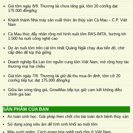
Giá tôm ngày 8/8: Thương lái chưa tăng giá, tôm 20 con/kg đạt
175.000 đồng/kg
Khánh thành Nhà máy sản xuất thức ăn thủy sản Cà Mau – C.P. Việt
Nam
Cà Mau thúc đẩy nhân rộng mô hình nuôi tôm RAS-IMTA, hướng tới
1.500 ha nuôi công nghệ cao
Dự án nuôi tôm trên cát lớn nhất Quảng Ngãi chạy đua tiến độ, chờ
cấp điện để kịp thả giống
Doanh nghiệp Ba Lan tìm nguồn cung tôm Việt Nam, mở rộng hợp tác
thương mại hai chiều
Giá tôm ngày 7/8: Thương lái giữ đà thu mua ổn định, tôm cỡ 20
con/kg tiếp tục đạt 175.000 đồng/kg
Giữa làn sóng tăng giá, GrowMax tiếp tục giữ cam kết không điều
chỉnh giá bán
SẢN PHẨM CỦA BẠN
An toàn sinh học: Giải pháp then chốt cho bài toán dịch bệnh thủy sản
Sử dụng sóng siêu âm để tính sinh khối ao nuôi tôm
Máy sưởi ngâm: Cách mạng hóa nghề nuôi tôm ở Việt Nam