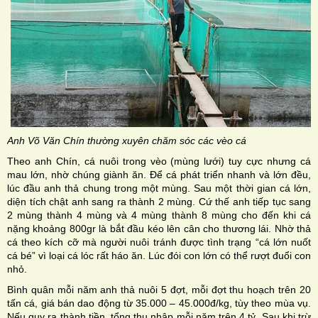
Anh Võ Văn Chín thường xuyên chăm sóc các vèo cá
Theo anh Chín, cá nuôi trong vèo (mùng lưới) tuy cực nhưng cá
mau lớn, nhờ chúng giành ăn. Để cá phát triển nhanh và lớn đều,
lúc đầu anh thả chung trong một mùng. Sau một thời gian cá lớn,
diện tích chật anh sang ra thành 2 mùng. Cứ thế anh tiếp tục sang
2 mùng thành 4 mùng và 4 mùng thành 8 mùng cho đến khi cá
nặng khoảng 800gr là bắt đầu kéo lên cân cho thương lái. Nhờ thả
cá theo kích cỡ mà người nuôi tránh được tình trạng “cá lớn nuốt
cá bé” vì loại cá lóc rất háo ăn. Lúc đói con lớn có thể rượt đuổi con
nhỏ.
Bình quân mỗi năm anh thả nuôi 5 đợt, mỗi đợt thu hoạch trên 20
tấn cá, giá bán dao động từ 35.000 – 45.000đ/kg, tùy theo mùa vụ.
Nếu quy ra thành tiền, tổng thu nhập mỗi năm trên 4 tỷ. Sau khi trừ