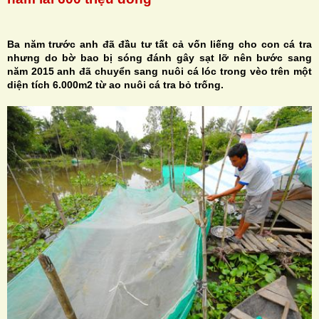
Ba năm trước anh đã đầu tư tất cả vốn liếng cho con cá tra
nhưng do bờ bao bị sóng đánh gây sạt lỡ nên bước sang
năm 2015 anh đã chuyển sang nuôi cá lóc trong vèo trên một
H
diện tích 6.000m2 từ ao nuôi cá tra bỏ trống.
N