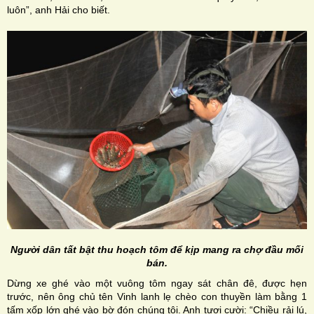
luôn”, anh Hải cho biết.
Người dân tất bật thu hoạch tôm để kịp mang ra chợ đầu mối
bán.
Dừng xe ghé vào một vuông tôm ngay sát chân đê, được hẹn
trước, nên ông chủ tên Vinh lanh lẹ chèo con thuyền làm bằng 1
tấm xốp lớn ghé vào bờ đón chúng tôi. Anh tươi cười: “Chiều rải lú,