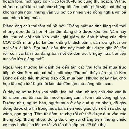
hoạch tôm, một ngày có khi có tới 30-40 hộ cùng thu hoạch. Vì thế,
những người làm thuê như chúng tôi làm không hết việc, cả tháng
không nghỉ ngơi nhưng vẫn vui bởi có nhiều việc đồng nghĩa với bà
con mình trúng mùa.
Riêng ông chủ trại tôm thì hồ hởi: “Trông mặt ao tĩnh lặng thế thôi
nhưng dưới đó là hơn 4 tấn tôm đang chờ được kéo lên. Năm nay
tiêu thụ có đôi chút khó khăn, giá giảm do ảnh hưởng của dịch
COVID-19 nhưng bù lại tôm không bị dịch bệnh, sản lượng tốt nên
trại vẫn lãi khá. Đợt nuôi đầu tiên này mình thu được gần 30 tấn
rồi, còn vài tấn nữa đang bán nốt để dọn ao, 5 ngày nữa trại tiếp
tục vào lứa giống mới”.
Ngoài việc thương lái đánh xe đến tận các trại tôm để mua trực
tiếp, ở Kim Sơn còn có hẳn một chợ đầu mối thủy sản tại xã Kim
Đông để các tiểu thương trao đổi, mua bán. Những ngày này, chợ
họp tấp nập từ 10 giờ tối kéo dài đến tận mờ sáng hôm sau.
Ở đây người ta bán khá nhiều loại hải sản, nhưng chủ đạo vẫn là
tôm: tôm thẻ, tôm sú, tôm nuôi quảng canh, tôm nuôi công nghiệp.
Dường như, người bán, người mua ở đây quá quen nhau, đã gây
dựng được chữ tín trong mua bán, nên việc giao dịch diễn ra chóng
vánh, gọn gàng. Tôm từ đầm, ra chợ rồi cứ thế được đưa vào các
thùng xốp, thùng nhựa, đóng đá, chạy sủi chằng trên những chiếc
xe máy hoặc cho lên xe tải và tỏa đi khắp nơi để tiêu thụ.