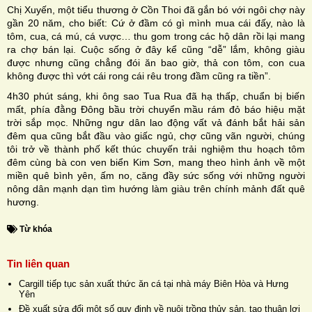
Chị Xuyến, một tiểu thương ở Cồn Thoi đã gắn bó với ngôi chợ này
gần 20 năm, cho biết: Cứ ở đầm có gì mình mua cái đấy, nào là
tôm, cua, cá mú, cá vược… thu gom trong các hộ dân rồi lại mang
ra chợ bán lại. Cuộc sống ở đây kể cũng “dễ” lắm, không giàu
được nhưng cũng chẳng đói ăn bao giờ, thả con tôm, con cua
không được thì vớt cái rong cái rêu trong đầm cũng ra tiền”.
4h30 phút sáng, khi ông sao Tua Rua đã hạ thấp, chuẩn bị biến
mất, phía đằng Đông bầu trời chuyển mầu rám đỏ báo hiệu mặt
trời sắp mọc. Những ngư dân lao động vất vả đánh bắt hải sản
đêm qua cũng bắt đầu vào giấc ngủ, chợ cũng vãn người, chúng
tôi trở về thành phố kết thúc chuyến trải nghiệm thu hoạch tôm
đêm cùng bà con ven biển Kim Sơn, mang theo hình ảnh về một
miền quê bình yên, ấm no, căng đầy sức sống với những người
nông dân mạnh dạn tìm hướng làm giàu trên chính mảnh đất quê
hương.
Từ khóa
Tin liên quan
Cargill tiếp tục sản xuất thức ăn cá tại nhà máy Biên Hòa và Hưng
Yên
Đề xuất sửa đổi một số quy định về nuôi trồng thủy sản, tạo thuận lợi