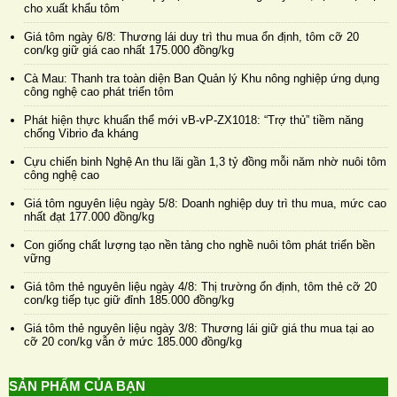
cho xuất khẩu tôm
Giá tôm ngày 6/8: Thương lái duy trì thu mua ổn định, tôm cỡ 20
con/kg giữ giá cao nhất 175.000 đồng/kg
Cà Mau: Thanh tra toàn diện Ban Quản lý Khu nông nghiệp ứng dụng
công nghệ cao phát triển tôm
Phát hiện thực khuẩn thể mới vB-vP-ZX1018: “Trợ thủ” tiềm năng
chống Vibrio đa kháng
Cựu chiến binh Nghệ An thu lãi gần 1,3 tỷ đồng mỗi năm nhờ nuôi tôm
công nghệ cao
Giá tôm nguyên liệu ngày 5/8: Doanh nghiệp duy trì thu mua, mức cao
nhất đạt 177.000 đồng/kg
Con giống chất lượng tạo nền tảng cho nghề nuôi tôm phát triển bền
vững
Giá tôm thẻ nguyên liệu ngày 4/8: Thị trường ổn định, tôm thẻ cỡ 20
con/kg tiếp tục giữ đỉnh 185.000 đồng/kg
Giá tôm thẻ nguyên liệu ngày 3/8: Thương lái giữ giá thu mua tại ao
cỡ 20 con/kg vẫn ở mức 185.000 đồng/kg
SẢN PHẨM CỦA BẠN