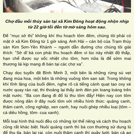
Chợ đầu mối thủy sản tại xã Kim Đông hoạt động nhộn nhịp
từ 22 giờ tối đến tờ mờ sáng hôm sau.
Để “mục sở thị” không khí thu hoạch tôm đêm, chúng tôi phải có
mặt ở xã Kim Đông từ 1 giờ sáng. Anh Hải – cán bộ của Trạm thủy
sản Kim Sơn-Yên Khánh – người dẫn đường cho chúng tôi giải
thích: “Sở dĩ bà con phải thu hoạch đêm vì lúc này nhiệt độ thấp,
hạn chế được sự sốc nhiệt cho tôm, hơn nữa là để sớm mai
thương lái kịp mang đi bán tại các chợ xa”.
Chạy dọc tuyến đê Bình Minh 3, một bên là những rừng sú vẹt
đang mùa hoa, một bên là những vuông tôm san sát. Trong không
khí tĩnh lặng của buổi đêm, nghe rõ cả tiếng cánh quạt tạo oxy xé
nước quay rào rạt, thi thoảng lại thấy ánh đèn pin loang loáng trên
mặt nước. “Bà con đang đi đổ lú thu tôm đấy! Hiện nay con tôm
được nông dân ở đây nuôi tôm với nhiều hình thức: quảng canh,
thâm canh, công nghiệp, xen canh, hay nuôi ghép nhiều loại (tôm –
cá diêu hồng, tôm- cua xanh).
Mỗi loại hình thả nuôi đều có những lợi thế riêng và cách thu hoạch
cũng rất khác biệt. Nuôi quảng canh thì bà con thường sử dụng lú
để thu tỉa, bán lai rai, còn nuôi thâm canh thì quây lưới, bán cả ao