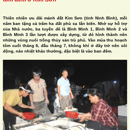
Thiên nhiên ưu đãi mảnh đất Kim Sơn (tỉnh Ninh Bình), mỗi
năm ban tặng cả trăm ha đất phù sa lấn biển. Nhờ sự hỗ trợ
của Nhà nước, ba tuyến đê là Bình Minh 1, Bình Minh 2 và
H
Bình Minh 3 lần lượt được xây dựng, từ đó hình thành nên
những vùng nuôi trồng thủy sản trù phú. Vào mùa thu hoạch
N
tôm cuối tháng 6, đầu tháng 7, không khí ở đây trở nên sôi
động, náo nhiệt khác thường, đặc biệt là vào ban đêm.