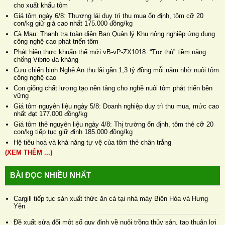
cho xuất khẩu tôm
Giá tôm ngày 6/8: Thương lái duy trì thu mua ổn định, tôm cỡ 20
con/kg giữ giá cao nhất 175.000 đồng/kg
Cà Mau: Thanh tra toàn diện Ban Quản lý Khu nông nghiệp ứng dụng
công nghệ cao phát triển tôm
Phát hiện thực khuẩn thể mới vB-vP-ZX1018: “Trợ thủ” tiềm năng
chống Vibrio đa kháng
Cựu chiến binh Nghệ An thu lãi gần 1,3 tỷ đồng mỗi năm nhờ nuôi tôm
công nghệ cao
Con giống chất lượng tạo nền tảng cho nghề nuôi tôm phát triển bền
vững
Giá tôm nguyên liệu ngày 5/8: Doanh nghiệp duy trì thu mua, mức cao
nhất đạt 177.000 đồng/kg
Giá tôm thẻ nguyên liệu ngày 4/8: Thị trường ổn định, tôm thẻ cỡ 20
con/kg tiếp tục giữ đỉnh 185.000 đồng/kg
Hệ tiêu hoá và khả năng tự vệ của tôm thẻ chân trắng
(XEM THÊM ...)
BÀI ĐỌC NHIỀU NHẤT
Cargill tiếp tục sản xuất thức ăn cá tại nhà máy Biên Hòa và Hưng
Yên
Đề xuất sửa đổi một số quy định về nuôi trồng thủy sản, tạo thuận lợi