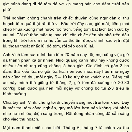
giờ mình đang đi đổ tôm để vợ kịp mang bán cho đám cưới trên
phố”.
Trải nghiệm chòng chành trên chiếc thuyền cùng ngư dân đi thu
hoạch tôm quả thật rất thú vị. Bầu trời đầy sao, gió mát, tiếng mái
chèo khua xuống mặt nước róc rách, tiếng tôm bật lách tách cực kỳ
vui tai. Tôi cứ thắc mắc tại sao chỉ cần chiếc đèn pin nhỏ trên đầu
trong khi trời tối om mà họ vẫn có thể tìm được chính xác vị trí đặt
lú, thoăn thoắt nhấc lú, đổ tôm, rồi xếp gọn lú lại.
Anh Vinh tâm sự: mình làm tôm 20 năm nay rồi, mọi công việc giờ
đã thành phản xạ tự nhiên. Nuôi quảng canh như này không được
nhiều tiền nhưng cũng chẳng lỗ bao giờ. Gia đình có gần 2 ha
đầm, thả kiểu lứa nọ gối lứa kia, nên vào mùa này hầu như ngày
nào cũng có thu, mỗi ngày 5 – 10 kg tùy theo khách đặt. Riêng cái
ao này mình thả giống từ tháng 2, giờ tôm đã xuống cỡ 20-30
con/kg, bán được giá nên mỗi ngày vợ chồng bỏ túi 2-3 triệu là
bình thường.
Chia tay anh Vinh, chúng tôi di chuyển sang một trại tôm khác. Đây
là một trại tôm công nghiệp, quy mô lớn hơn nên không khí nhộn
nhịp hơn nhiều, điện sáng trưng. Rất đông nhân công đã sẵn sàng
cho việc thu hoạch.
Một nam thanh niên cho biết: Tháng 6, tháng 7 là chính vụ thu