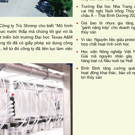
Trường Đại học Nha Trang 
cai Hội nghị Nuôi trồng Thủy
châu Á – Thái Bình Dương 20
Giá bao bì nhựa gia tăng,
 Công ty
Trū Shrimp
cho biết “Mô hình
“gánh nặng kép” cho doanh ng
ực nước thấp mà chúng tôi gọi nó là
thủy sản
t triển bởi trường Đại học Texas A&M
Vi tảo: Nguyên liệu giàu prote
úng tôi đã có giấy phép sử dụng công
hợp chất hoạt tính sinh học
kể từ đó công ty đã liên tục làm việc
Học viện Nông nghiệp Việt 
Giải mã nguyên nhân gây 
hàng loạt cá Nâu nuôi tại Huế
Bình Định tăng cường quả
hoạt động khai thác, bảo vệ 
lợi thủy sản