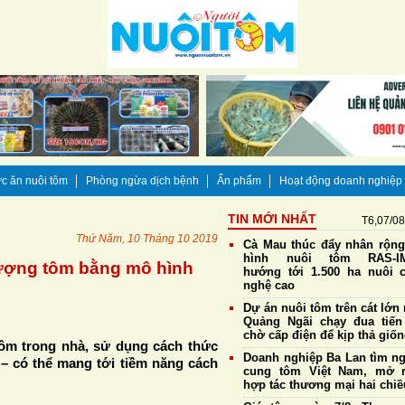
c ăn nuôi tôm
Phòng ngừa dịch bệnh
Ấn phẩm
Hoạt động doanh nghiệp
TIN MỚI NHẤT
T6,07/0
Thứ Năm, 10 Tháng 10 2019
Cà Mau thúc đẩy nhân rộn
hình nuôi tôm RAS-IM
lượng tôm bằng mô hình
hướng tới 1.500 ha nuôi 
nghệ cao
Dự án nuôi tôm trên cát lớn 
Quảng Ngãi chạy đua tiến
chờ cấp điện để kịp thả giố
tôm trong nhà, sử dụng cách thức
Doanh nghiệp Ba Lan tìm n
 – có thể mang tới tiềm năng cách
cung tôm Việt Nam, mở 
hợp tác thương mại hai chiề