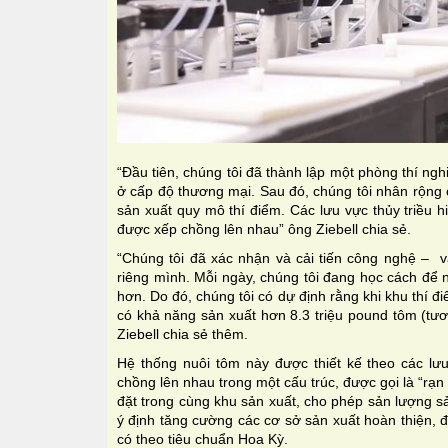
“Đầu tiên, chúng tôi đã thành lập một phòng thí n
ở cấp độ thương mại. Sau đó, chúng tôi nhân rộng c
sản xuất quy mô thí điểm. Các lưu vực thủy triều hi
được xếp chồng lên nhau” ông Ziebell chia sẻ.
“Chúng tôi đã xác nhận và cải tiến công nghệ –
riêng mình. Mỗi ngày, chúng tôi đang học cách để
hơn. Do đó, chúng tôi có dự định rằng khi khu thí 
có khả năng sản xuất hơn 8.3 triệu pound tôm (tư
Ziebell chia sẻ thêm.
Hệ thống nuôi tôm này được thiết kế theo các lưu
chồng lên nhau trong một cấu trúc, được gọi là “rạ
đặt trong cùng khu sản xuất, cho phép sản lượng sả
ý định tăng cường các cơ sở sản xuất hoàn thiện, 
có theo tiêu chuẩn Hoa Kỳ.