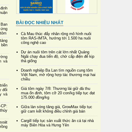
định
thuận
BÀI ĐỌC NHIỀU NHẤT
 Ban
 ứng
 tôm
Cà Mau thúc đẩy nhân rộng mô hình nuôi
tôm RAS-IMTA, hướng tới 1.500 ha nuôi
 tảng
công nghệ cao
 bền
Dự án nuôi tôm trên cát lớn nhất Quảng
Ngãi chạy đua tiến độ, chờ cấp điện để kịp
ường
thả giống
h và
Doanh nghiệp Ba Lan tìm nguồn cung tôm
Việt Nam, mở rộng hợp tác thương mại hai
chiều
riển
Giá tôm ngày 7/8: Thương lái giữ đà thu
y đổi
mua ổn định, tôm cỡ 20 con/kg tiếp tục đạt
y và
175.000 đồng/kg
-CP:
Giữa làn sóng tăng giá, GrowMax tiếp tục
 thủy
giữ cam kết không điều chỉnh giá bán
Cargill tiếp tục sản xuất thức ăn cá tại nhà
soát
máy Biên Hòa và Hưng Yên
rồng