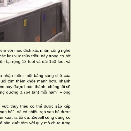
ghiệm với mục đích xác nhận công nghệ
ác lưu vực thủy triều này trong cơ sở
ện tại rộng 12 feet và dài 150 feet và
 và nhận thêm một bằng sáng chế của
 nuôi tôm thêm khỏe mạnh hơn, nhanh
điểm này được hoàn thành, chúng tôi sẽ
ơng đương 3.764 tấn) mỗi năm” – ông
 vực thủy triều có thể được sắp xếp
n san hô”. Và có nhiều rạn san hô được
n xuất ra tối đa. Ziebell cũng đang có
để sản xuất tôm với quy mô chưa từng