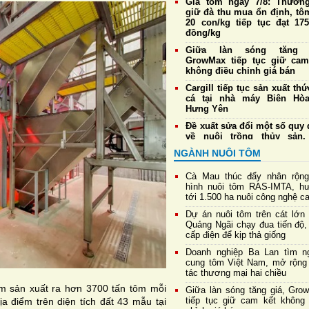
Giá tôm ngày 7/8: Thương
giữ đà thu mua ổn định, tô
20 con/kg tiếp tục đạt 175
đồng/kg
Giữa làn sóng tăng g
GrowMax tiếp tục giữ cam
không điều chỉnh giá bán
Cargill tiếp tục sản xuất th
cá tại nhà máy Biên Hò
Hưng Yên
Đề xuất sửa đổi một số quy 
về nuôi trồng thủy sản,
thuận lợi cho xuất khẩu tôm
NGÀNH NUÔI TÔM
Giá tôm ngày 6/8: Thương
duy trì thu mua ổn định, tô
Cà Mau thúc đẩy nhân rộn
20 con/kg giữ giá cao 
hình nuôi tôm RAS-IMTA, h
175.000 đồng/kg
tới 1.500 ha nuôi công nghệ c
Cà Mau: Thanh tra toàn diện
Dự án nuôi tôm trên cát lớn 
Quản lý Khu nông nghiệp
Quảng Ngãi chạy đua tiến độ,
dụng công nghệ cao phát t
cấp điện để kịp thả giống
tôm
Doanh nghiệp Ba Lan tìm n
Phát hiện thực khuẩn thể
cung tôm Việt Nam, mở rộng
vB-vP-ZX1018: “Trợ thủ” 
tác thương mại hai chiều
năng chống Vibrio đa kháng
ằm sản xuất ra hơn 3700 tấn tôm mỗi
Giữa làn sóng tăng giá, Gro
tiếp tục giữ cam kết không 
a điểm trên diện tích đất 43 mẫu tại