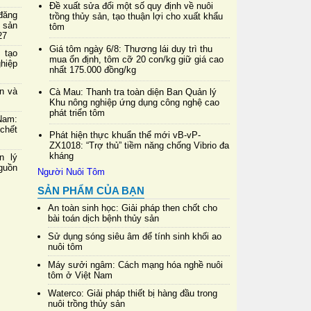
Đề xuất sửa đổi một số quy định về nuôi
đăng
trồng thủy sản, tạo thuận lợi cho xuất khẩu
 sản
tôm
27
Giá tôm ngày 6/8: Thương lái duy trì thu
 tạo
mua ổn định, tôm cỡ 20 con/kg giữ giá cao
hiệp
nhất 175.000 đồng/kg
in và
Cà Mau: Thanh tra toàn diện Ban Quản lý
Khu nông nghiệp ứng dụng công nghệ cao
phát triển tôm
Nam:
chết
Phát hiện thực khuẩn thể mới vB-vP-
ZX1018: “Trợ thủ” tiềm năng chống Vibrio đa
kháng
n lý
nguồn
SẢN PHẨM CỦA BẠN
An toàn sinh học: Giải pháp then chốt cho
bài toán dịch bệnh thủy sản
Sử dụng sóng siêu âm để tính sinh khối ao
nuôi tôm
Máy sưởi ngâm: Cách mạng hóa nghề nuôi
tôm ở Việt Nam
Waterco: Giải pháp thiết bị hàng đầu trong
nuôi trồng thủy sản