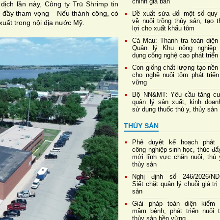
chỉnh giá bán
dịch lần này, Công ty
Trū
Shrimp tin
 đầy tham vọng – Nếu thành công, có
Đề xuất sửa đổi một số quy 
về nuôi trồng thủy sản, tạo 
xuất trong nội địa nước Mỹ.
lợi cho xuất khẩu tôm
Cà Mau: Thanh tra toàn diện
Quản lý Khu nông nghiệp
dụng công nghệ cao phát triển
Con giống chất lượng tạo nền
cho nghề nuôi tôm phát triển
vững
Bộ NN&MT: Yêu cầu tăng c
quản lý sản xuất, kinh doan
sử dụng thuốc thú y, thủy sản
THỦY SẢN
Phê duyệt kế hoạch phát t
công nghiệp sinh học, thúc đẩ
mới lĩnh vực chăn nuôi, thú 
thủy sản
Nghị định số 246/2026/NĐ
Siết chặt quản lý chuỗi giá trị
sản
Giải pháp toàn diện kiểm 
mầm bệnh, phát triển nuôi t
thủy sản bền vững