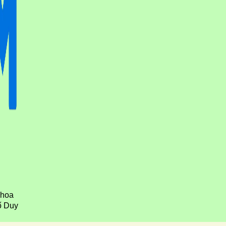
Khoa
ố Duy