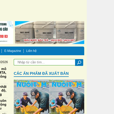
E-Magazine
Liên hệ
8/2026
g mô
TA,
CÁC ẤN PHẨM ĐÃ XUẤT BẢN
công
nhất
 độ,
ng
guồn
rộng
u