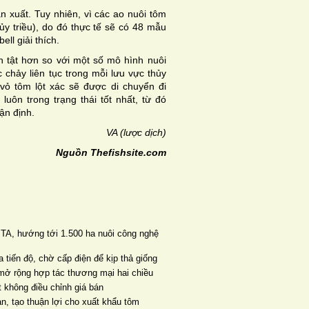
 xuất. Tuy nhiên, vì các ao nuôi tôm
y triều), do đó thực tế sẽ có 48 mẫu
ll giải thích.
nh tật hơn so với một số mô hình nuôi
chảy liên tục trong mỗi lưu vực thủy
 vỏ tôm lột xác sẽ được di chuyển đi
ôn trong trạng thái tốt nhất, từ đó
ận định.
VA (lược dịch)
Nguồn Thefishsite.com
TA, hướng tới 1.500 ha nuôi công nghệ
 tiến độ, chờ cấp điện để kịp thả giống
mở rộng hợp tác thương mại hai chiều
 không điều chỉnh giá bán
ản, tạo thuận lợi cho xuất khẩu tôm