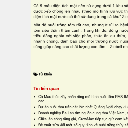
Có 9 mẫu diện tích mặt nền sử dụng dưới 1 khu sản
được xếp chồng lên nhau (theo mô hình lưu vực thủ
diện tích mặt nước có thể sử dụng trong cả khu” Ziebe
Mật độ nuôi trồng tôm rất cao, nhưng ít rủi ro bệ
tôm siêu thâm thâm canh. Trong khi đó, dòng nước 
triều đồng nghĩa với việc phân, thức ăn dư thừa,
nhanh chóng, đảm bảo cho môi trường nước nuôi lu
cũng giúp nâng cao chất lượng con tôm – Ziebell nh
Từ khóa
Tin liên quan
Cà Mau thúc đẩy nhân rộng mô hình nuôi tôm RAS-IM
cao
Dự án nuôi tôm trên cát lớn nhất Quảng Ngãi chạy đua
Doanh nghiệp Ba Lan tìm nguồn cung tôm Việt Nam, 
Giữa làn sóng tăng giá, GrowMax tiếp tục giữ cam kết
Đề xuất sửa đổi một số quy định về nuôi trồng thủy s