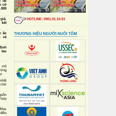
 lái
m cỡ
.000
iá,
HOTLINE: 0901.01.10.83
 kết
ức ăn
THƯƠNG HIỆU NGƯỜI NUÔI TÔM
a và
định
 tạo
 lái
m cỡ
g mô
nhất
ướng
ao
 Ban
nhất
 ứng
 chờ
riển
guồn
 mới
 hợp
tiềm
wMax
điều