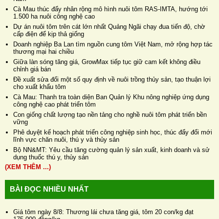
Cà Mau thúc đẩy nhân rộng mô hình nuôi tôm RAS-IMTA, hướng tới
1.500 ha nuôi công nghệ cao
Dự án nuôi tôm trên cát lớn nhất Quảng Ngãi chạy đua tiến độ, chờ
cấp điện để kịp thả giống
Doanh nghiệp Ba Lan tìm nguồn cung tôm Việt Nam, mở rộng hợp tác
thương mại hai chiều
Giữa làn sóng tăng giá, GrowMax tiếp tục giữ cam kết không điều
chỉnh giá bán
Đề xuất sửa đổi một số quy định về nuôi trồng thủy sản, tạo thuận lợi
cho xuất khẩu tôm
Cà Mau: Thanh tra toàn diện Ban Quản lý Khu nông nghiệp ứng dụng
công nghệ cao phát triển tôm
Con giống chất lượng tạo nền tảng cho nghề nuôi tôm phát triển bền
vững
Phê duyệt kế hoạch phát triển công nghiệp sinh học, thúc đẩy đổi mới
lĩnh vực chăn nuôi, thú y và thủy sản
Bộ NN&MT: Yêu cầu tăng cường quản lý sản xuất, kinh doanh và sử
dụng thuốc thú y, thủy sản
(XEM THÊM ...)
BÀI ĐỌC NHIỀU NHẤT
Giá tôm ngày 8/8: Thương lái chưa tăng giá, tôm 20 con/kg đạt