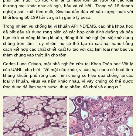
phối tôm nuôi. Cổ tức kinh tế từ nuôi tôm đã vượt xa các loài
thương mại khác như cá ngừ, hàu và cá hồi…Trong số 16 doanh
nghiệp sản xuất tôm nuôi, Sinaloa dẫn đầu về sản lượng nuôi với
khối lượng 50.199 tấn và giá trị gần 5 tỷ peso.
Trong nhiệm vụ chống lại vi khuẩn APHND/EMS, các nhà khoa học
đã bắt đầu sử dụng rong biển có các hợp chất dinh dưỡng và hóa
học có khả năng kháng khuẩn, đồng thời thử nghiệm việc sử dụng
chúng trên tôm. Tuy nhiên, họ có thể tạo ra các hạt nano bằng
cách kết hợp các chất chiết xuất từ ​​tảo với các kim loại như bạc và
thêm chúng vào thức ăn cho tôm.
Carlos Luna Criado, một nhà nghiên cứu tại Khoa Toán học Vật lý
của UANL, cho biết: “Về mặt sức khỏe, vì các hạt nano có hoạt tính
kháng khuẩn phổ rộng cao, nên chúng có hiệu quả chống lại các
loại vi khuẩn, virus và nấm khác nhau, vì vậy chúng có thể được
ứng dụng để làm sạch nước, thực phẩm, đồ chơi và dụng cụ”.