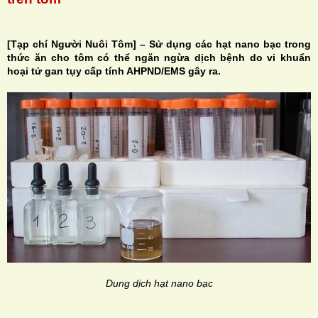
[Tạp chí Người Nuôi Tôm] – Sử dụng các hạt nano bạc trong
thức ăn cho tôm có thể ngăn ngừa dịch bệnh do vi khuẩn
hoại tử gan tụy cấp tính
AHPND/EMS gây ra.
H
N
Dung dịch hạt nano bạc