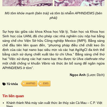
Mô tôm khỏe mạnh (bên trái) và tôm bị nhiễm APHND/EMS (bên
phải)
Sự hợp tác giữa các khoa Khoa học Vật lý, Toán học và Khoa học
Sinh học của UANL đã cho phép các nhà nghiên cứu nộp hai bằng
sáng chế cho Viện Sở hữu Công nghiệp Mexico (IMPI). Bằng sáng
chế đầu tiên liên quan đến, “phương pháp điều chế chất keo ổn
định của các hạt nano bạc siêu mịn và các hạt Ag/AgCl đa tinh thể
bằng cách sử dụng chiết xuất tảo từ chi Ulva.” Bằng sáng chế thứ
hai “Việc sử dụng các hạt nano bạc thu được từ
Ulva clathrate
như
một chất chống vi khuẩn
Vibrio
và thức ăn bổ sung để ngăn ngừa
APHND/EMS ở tôm”.
Ngọc Anh
(Lược Dịch)
AHPND
EMS
Từ khóa
Tin liên quan
Khánh thành Nhà máy sản xuất thức ăn thủy sản Cà Mau – C.P. Việt
Nam