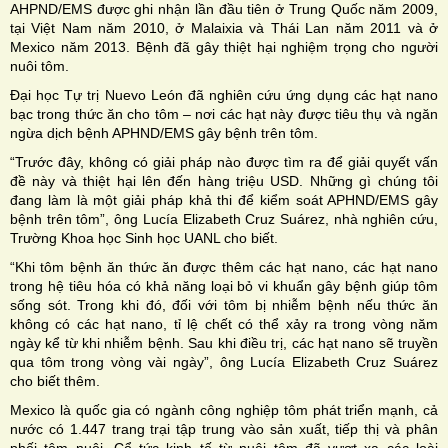
AHPND/EMS được ghi nhận lần đầu tiên ở Trung Quốc năm 2009,
tại Việt Nam năm 2010, ở Malaixia và Thái Lan năm 2011 và ở
Mexico năm 2013. Bệnh đã gây thiệt hại nghiệm trọng cho người
nuôi tôm.
Đại học Tự trị Nuevo León đã nghiên cứu ứng dụng các hạt nano
bạc trong thức ăn cho tôm – nơi các hạt này được tiêu thụ và ngăn
ngừa dịch bệnh APHND/EMS gây bệnh trên tôm.
“Trước đây, không có giải pháp nào được tìm ra để giải quyết vấn
đề này và thiệt hại lên đến hàng triệu USD. Những gì chúng tôi
đang làm là một giải pháp khả thi để kiểm soát APHND/EMS gây
bệnh trên tôm”, ông Lucía Elizabeth Cruz Suárez, nhà nghiên cứu,
Trường Khoa học Sinh học UANL cho biết.
“Khi tôm bệnh ăn thức ăn được thêm các hạt nano, các hạt nano
trong hệ tiêu hóa có khả năng loại bỏ vi khuẩn gây bệnh giúp tôm
sống sót. Trong khi đó, đối với tôm bị nhiễm bệnh nếu thức ăn
không có các hạt nano, tỉ lệ chết có thể xảy ra trong vòng năm
ngày kể từ khi nhiễm bệnh. Sau khi điều trị, các hạt nano sẽ truyền
qua tôm trong vòng vài ngày”, ông Lucía Elizabeth Cruz Suárez
cho biết thêm.
Mexico là quốc gia có ngành công nghiệp tôm phát triển mạnh, cả
nước có 1.447 trang trại tập trung vào sản xuất, tiếp thị và phân