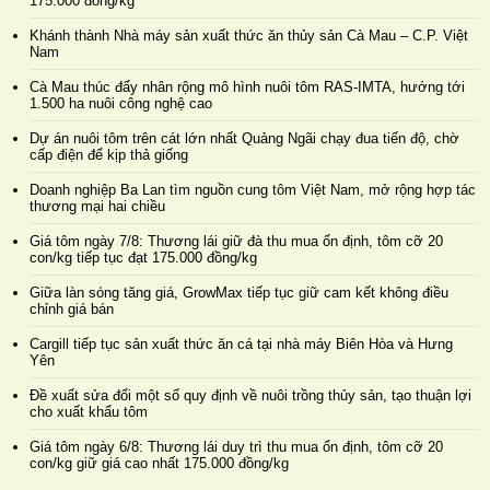
175.000 đồng/kg
Khánh thành Nhà máy sản xuất thức ăn thủy sản Cà Mau – C.P. Việt
Nam
Cà Mau thúc đẩy nhân rộng mô hình nuôi tôm RAS-IMTA, hướng tới
1.500 ha nuôi công nghệ cao
Dự án nuôi tôm trên cát lớn nhất Quảng Ngãi chạy đua tiến độ, chờ
cấp điện để kịp thả giống
Doanh nghiệp Ba Lan tìm nguồn cung tôm Việt Nam, mở rộng hợp tác
thương mại hai chiều
Giá tôm ngày 7/8: Thương lái giữ đà thu mua ổn định, tôm cỡ 20
con/kg tiếp tục đạt 175.000 đồng/kg
Giữa làn sóng tăng giá, GrowMax tiếp tục giữ cam kết không điều
chỉnh giá bán
Cargill tiếp tục sản xuất thức ăn cá tại nhà máy Biên Hòa và Hưng
Yên
Đề xuất sửa đổi một số quy định về nuôi trồng thủy sản, tạo thuận lợi
cho xuất khẩu tôm
Giá tôm ngày 6/8: Thương lái duy trì thu mua ổn định, tôm cỡ 20
con/kg giữ giá cao nhất 175.000 đồng/kg