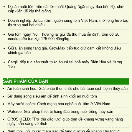
Dự án nuôi tôm trên cát lớn nhất Quảng Ngãi chạy đua tiến độ, chờ
cấp điện để kịp thả giống
Doanh nghiệp Ba Lan tìm nguồn cung tôm Việt Nam, mở rộng hợp tác
thương mại hai chiều
Giá tôm ngày 7/8: Thương lái giữ đà thu mua ổn định, tôm cỡ 20
con/kg tiếp tục đạt 175.000 đồng/kg
Giữa làn sóng tăng giá, GrowMax tiếp tục giữ cam kết không điều
chỉnh giá bán
Cargill tiếp tục sản xuất thức ăn cá tại nhà máy Biên Hòa và Hưng
Yên
SẢN PHẨM CỦA BẠN
An toàn sinh học: Giải pháp then chốt cho bài toán dịch bệnh thủy sản
Sử dụng sóng siêu âm để tính sinh khối ao nuôi tôm
Máy sưởi ngâm: Cách mạng hóa nghề nuôi tôm ở Việt Nam
Waterco: Giải pháp thiết bị hàng đầu trong nuôi trồng thủy sản
GROSHIELD: “Trợ thủ đắc lực” giúp tôm đề kháng vững vàng hàng
ngày, sẵn sàng về đích
Năm mới, nỗi lo cũ: “Làm sao để tăng cường đề kháng cho tôm?”