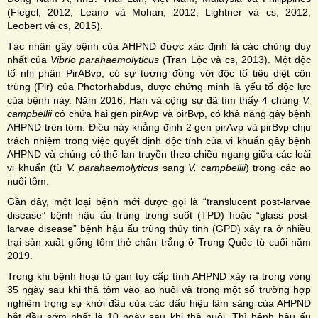
(Flegel, 2012; Leano và Mohan, 2012; Lightner và cs, 2012,
Leobert và cs, 2015).
Tác nhân gây bệnh của AHPND được xác định là các chủng duy
nhất của
Vibrio parahaemolyticus
(Tran Lộc và cs, 2013). Một độc
tố nhị phân PirABvp, có sự tương đồng với độc tố tiêu diệt côn
trùng (Pir) của Photorhabdus, được chứng minh là yếu tố độc lực
của bệnh này. Năm 2016, Han và cộng sự đã tìm thấy 4 chủng
V.
campbellii
có chứa hai gen pirAvp và pirBvp, có khả năng gây bệnh
AHPND trên tôm. Điều này khẳng định 2 gen pirAvp và pirBvp chịu
trách nhiệm trong việc quyết định độc tính của vi khuẩn gây bệnh
AHPND và chúng có thể lan truyền theo chiều ngang giữa các loài
vi khuẩn (từ
V. parahaemolyticus
sang
V. campbellii
) trong các ao
nuôi tôm.
Gần đây, một loại bệnh mới được gọi là “translucent post-larvae
disease” bệnh hậu ấu trùng trong suốt (TPD) hoặc “glass post-
larvae disease” bệnh hậu ấu trùng thủy tinh (GPD) xảy ra ở nhiều
trại sản xuất giống tôm thẻ chân trắng ở Trung Quốc từ cuối năm
2019.
Trong khi bệnh hoại tử gan tụy cấp tính AHPND xảy ra trong vòng
35 ngày sau khi thả tôm vào ao nuôi và trong một số trường hợp
nghiêm trọng sự khởi đầu của các dấu hiệu lâm sàng của AHPND
bắt đầu sớm nhất là 10 ngày sau khi thả nuôi. Thì bệnh hậu ấu