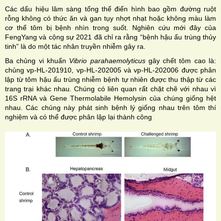
Các dấu hiệu lâm sàng tổng thể điển hình bao gồm đường ruột
rỗng không có thức ăn và gan tụy nhợt nhạt hoặc không màu làm
cơ thể tôm bị bệnh nhìn trong suốt. Nghiên cứu mới đây của
FengYang và cộng sự 2021 đã chỉ ra rằng “bệnh hậu ấu trùng thủy
tinh” là do một tác nhân truyền nhiễm gây ra.
Ba chủng vi khuẩn
Vibrio parahaemolyticus
gây chết tôm cao là:
chủng vp-HL-201910, vp-HL-202005 và vp-HL-202006 được phân
lập từ tôm hậu ấu trùng nhiễm bệnh tự nhiên được thu thập từ các
trang trại khác nhau. Chúng có liên quan rất chặt chẽ với nhau vì
16S rRNA và Gene Thermolabile Hemolysin của chúng giống hệt
nhau. Các chủng này phát sinh bệnh lý giống nhau trên tôm thí
nghiệm và có thể được phân lập lại thành công