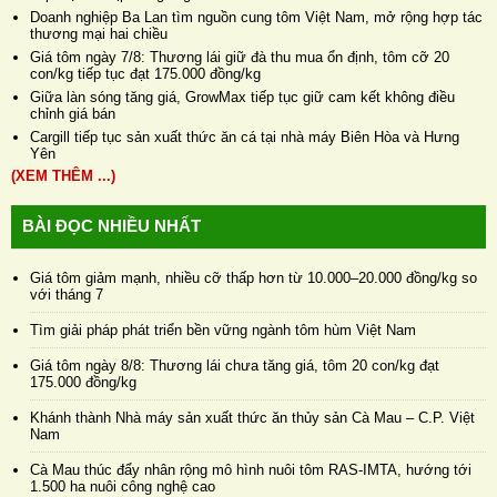
Doanh nghiệp Ba Lan tìm nguồn cung tôm Việt Nam, mở rộng hợp tác
thương mại hai chiều
Giá tôm ngày 7/8: Thương lái giữ đà thu mua ổn định, tôm cỡ 20
con/kg tiếp tục đạt 175.000 đồng/kg
Giữa làn sóng tăng giá, GrowMax tiếp tục giữ cam kết không điều
chỉnh giá bán
Cargill tiếp tục sản xuất thức ăn cá tại nhà máy Biên Hòa và Hưng
Yên
(XEM THÊM ...)
BÀI ĐỌC NHIỀU NHẤT
Giá tôm giảm mạnh, nhiều cỡ thấp hơn từ 10.000–20.000 đồng/kg so
với tháng 7
Tìm giải pháp phát triển bền vững ngành tôm hùm Việt Nam
Giá tôm ngày 8/8: Thương lái chưa tăng giá, tôm 20 con/kg đạt
175.000 đồng/kg
Khánh thành Nhà máy sản xuất thức ăn thủy sản Cà Mau – C.P. Việt
Nam
Cà Mau thúc đẩy nhân rộng mô hình nuôi tôm RAS-IMTA, hướng tới
1.500 ha nuôi công nghệ cao