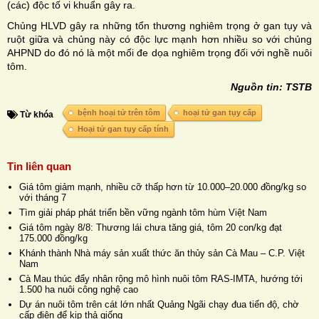
(các) độc tố vi khuẩn gây ra.
Chủng HLVD gây ra những tổn thương nghiêm trọng ở gan tụy và
ruột giữa và chủng này có độc lực mạnh hơn nhiều so với chủng
AHPND do đó nó là một mối đe dọa nghiêm trọng đối với nghề nuôi
tôm.
Nguồn tin: TSTB
bệnh hoại tử trên tôm
hoại tử gan tụy cấp
Từ khóa
Hoại tử gan tụy cấp tính
Tin liên quan
Giá tôm giảm mạnh, nhiều cỡ thấp hơn từ 10.000–20.000 đồng/kg so
với tháng 7
Tìm giải pháp phát triển bền vững ngành tôm hùm Việt Nam
Giá tôm ngày 8/8: Thương lái chưa tăng giá, tôm 20 con/kg đạt
175.000 đồng/kg
Khánh thành Nhà máy sản xuất thức ăn thủy sản Cà Mau – C.P. Việt
Nam
Cà Mau thúc đẩy nhân rộng mô hình nuôi tôm RAS-IMTA, hướng tới
1.500 ha nuôi công nghệ cao
Dự án nuôi tôm trên cát lớn nhất Quảng Ngãi chạy đua tiến độ, chờ
cấp điện để kịp thả giống