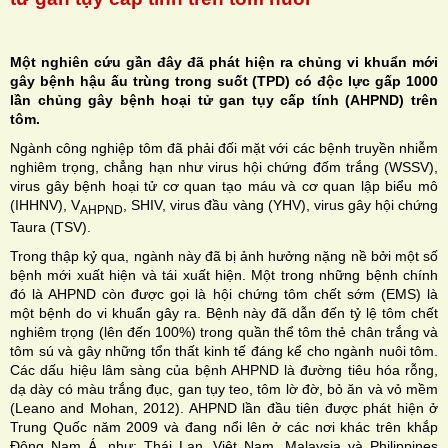
Một nghiên cứu gần đây đã phát hiện ra chủng vi khuẩn mới
gây bệnh hậu ấu trùng trong suốt (TPD) có độc lực gấp 1000
lần chủng gây bệnh hoại tử gan tụy cấp tính (AHPND) trên
H
tôm.
Ngành công nghiệp tôm đã phải đối mặt với các bệnh truyền nhiễm
N
nghiêm trọng, chẳng hạn như virus hội chứng đốm trắng (WSSV),
virus gây bệnh hoại tử cơ quan tạo máu và cơ quan lập biểu mô
(IHHNV), V
, SHIV, virus đầu vàng (YHV), virus gây hội chứng
AHPND
Taura (TSV).
Trong thập kỷ qua, ngành này đã bị ảnh hưởng nặng nề bởi một số
bệnh mới xuất hiện và tái xuất hiện. Một trong những bệnh chính
đó là AHPND còn được gọi là hội chứng tôm chết sớm (EMS) là
một bệnh do vi khuẩn gây ra. Bệnh này đã dẫn đến tỷ lệ tôm chết
nghiêm trọng (lên đến 100%) trong quần thể tôm thẻ chân trắng và
tôm sú và gây những tổn thất kinh tế đáng kể cho ngành nuôi tôm.
Các dấu hiệu lâm sàng của bệnh AHPND là đường tiêu hóa rỗng,
dạ dày có màu trắng đục, gan tụy teo, tôm lờ đờ, bỏ ăn và vỏ mềm
(Leano and Mohan, 2012). AHPND lần đầu tiên được phát hiện ở
Trung Quốc năm 2009 và đang nổi lên ở các nơi khác trên khắp
Đông Nam Á, như: Thái Lan, Việt Nam, Malaysia và Philippines