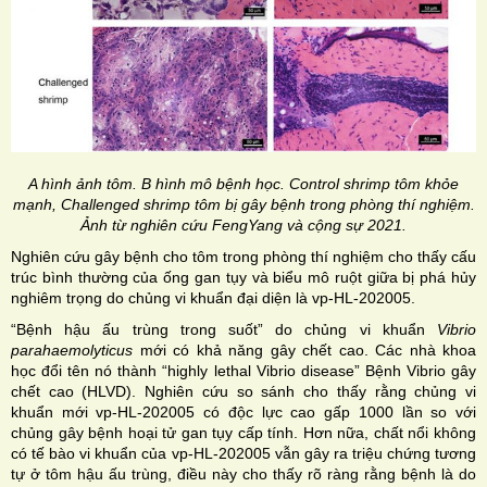
A hình ảnh tôm. B hình mô bệnh học. Control shrimp tôm khỏe
mạnh, Challenged shrimp tôm bị gây bệnh trong phòng thí nghiệm.
Ảnh từ nghiên cứu FengYang và cộng sự 2021.
Nghiên cứu gây bệnh cho tôm trong phòng thí nghiệm cho thấy cấu
trúc bình thường của ống gan tụy và biểu mô ruột giữa bị phá hủy
nghiêm trọng do chủng vi khuẩn đại diện là vp-HL-202005.
“Bệnh hậu ấu trùng trong suốt” do chủng vi khuẩn
Vibrio
parahaemolyticus
mới có khả năng gây chết cao. Các nhà khoa
học đổi tên nó thành “highly lethal Vibrio disease” Bệnh Vibrio gây
chết cao (HLVD). Nghiên cứu so sánh cho thấy rằng chủng vi
khuẩn mới vp-HL-202005 có độc lực cao gấp 1000 lần so với
chủng gây bệnh hoại tử gan tụy cấp tính. Hơn nữa, chất nổi không
có tế bào vi khuẩn của vp-HL-202005 vẫn gây ra triệu chứng tương
tự ở tôm hậu ấu trùng, điều này cho thấy rõ ràng rằng bệnh là do