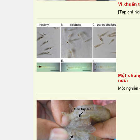
Vi khuẩn t
[Tạp chí Ng
Một chủng
nuôi
Một nghiên 