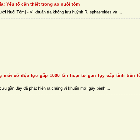
ía: Yếu tố cần thiết trong ao nuôi tôm
ười Nuôi Tôm] - Vi khuẩn tía không lưu huỳnh R. sphaeroides và ...
 mới có độc lực gấp 1000 lần hoại tử gan tụy cấp tính trên 
cứu gần đây đã phát hiện ra chủng vi khuẩn mới gây bệnh ...