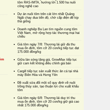
tôm RAS-IMTA, hướng tới 1.500 ha nuôi
công nghệ cao
Dự án nuôi tôm trên cát lớn nhất Quảng
Ngãi chạy đua tiến độ, chờ cấp điện để kịp
thả giống
Doanh nghiệp Ba Lan tìm nguồn cung tôm
Việt Nam, mở rộng hợp tác thương mại hai
chiều
Giá tôm ngày 7/8: Thương lái giữ đà thu
mua ổn định, tôm cỡ 20 con/kg tiếp tục đạt
175.000 đồng/kg
tôm
Giữa làn sóng tăng giá, GrowMax tiếp tục
giữ cam kết không điều chỉnh giá bán
Cargill tiếp tục sản xuất thức ăn cá tại nhà
máy Biên Hòa và Hưng Yên
Đề xuất sửa đổi một số quy định về nuôi
trồng thủy sản, tạo thuận lợi cho xuất khẩu
tôm
Giá tôm ngày 6/8: Thương lái duy trì thu
mua ổn định, tôm cỡ 20 con/kg giữ giá cao
nhất 175.000 đồng/kg