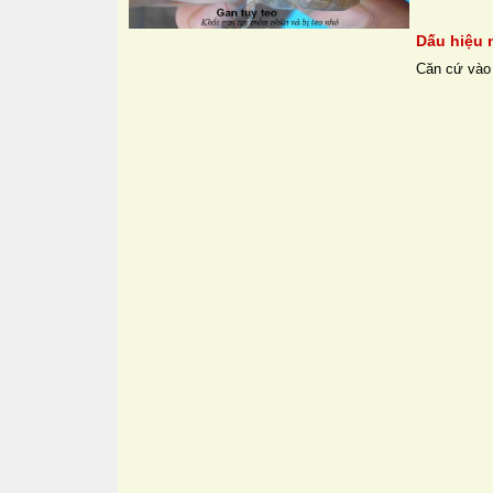
Dấu hiệu 
Căn cứ vào t