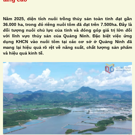
Năm 2025, diện tích nuôi trồng thủy sản toàn tỉnh đạt gần
36.000 ha, trong đó riêng nuôi tôm đã đạt trên 7.500ha. Đây là
đối tượng nuôi chủ lực của tỉnh và đóng góp giá trị lớn đối
H
với lĩnh vực thủy sản của Quảng Ninh. Đặc biệt việc ứng
dụng KHCN vào nuôi tôm tại các cơ sở ở Quảng Ninh đã
N
mang lại hiệu quả rõ rệt về năng suất, chất lượng sản phẩm
và hiệu quả kinh tế.