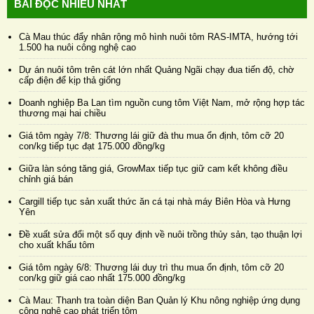
BÀI ĐỌC NHIỀU NHẤT
Cà Mau thúc đẩy nhân rộng mô hình nuôi tôm RAS-IMTA, hướng tới
1.500 ha nuôi công nghệ cao
Dự án nuôi tôm trên cát lớn nhất Quảng Ngãi chạy đua tiến độ, chờ
cấp điện để kịp thả giống
Doanh nghiệp Ba Lan tìm nguồn cung tôm Việt Nam, mở rộng hợp tác
thương mại hai chiều
Giá tôm ngày 7/8: Thương lái giữ đà thu mua ổn định, tôm cỡ 20
con/kg tiếp tục đạt 175.000 đồng/kg
Giữa làn sóng tăng giá, GrowMax tiếp tục giữ cam kết không điều
chỉnh giá bán
Cargill tiếp tục sản xuất thức ăn cá tại nhà máy Biên Hòa và Hưng
Yên
Đề xuất sửa đổi một số quy định về nuôi trồng thủy sản, tạo thuận lợi
cho xuất khẩu tôm
Giá tôm ngày 6/8: Thương lái duy trì thu mua ổn định, tôm cỡ 20
con/kg giữ giá cao nhất 175.000 đồng/kg
Cà Mau: Thanh tra toàn diện Ban Quản lý Khu nông nghiệp ứng dụng
công nghệ cao phát triển tôm