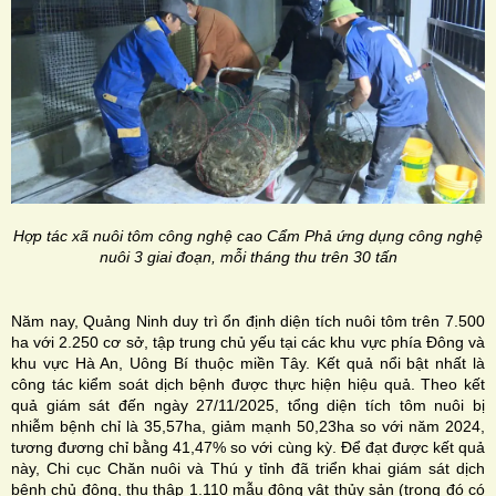
Hợp tác xã nuôi tôm công nghệ cao Cẩm Phả ứng dụng công nghệ
nuôi 3 giai đoạn, mỗi tháng thu trên 30 tấn
Năm nay, Quảng Ninh duy trì ổn định diện tích nuôi tôm trên 7.500
ha với 2.250 cơ sở, tập trung chủ yếu tại các khu vực phía Đông và
khu vực Hà An, Uông Bí thuộc miền Tây. Kết quả nổi bật nhất là
công tác kiểm soát dịch bệnh được thực hiện hiệu quả. Theo kết
quả giám sát đến ngày 27/11/2025, tổng diện tích tôm nuôi bị
nhiễm bệnh chỉ là 35,57ha, giảm mạnh 50,23ha so với năm 2024,
tương đương chỉ bằng 41,47% so với cùng kỳ. Để đạt được kết quả
này, Chi cục Chăn nuôi và Thú y tỉnh đã triển khai giám sát dịch
bệnh chủ động, thu thập 1.110 mẫu động vật thủy sản (trong đó có