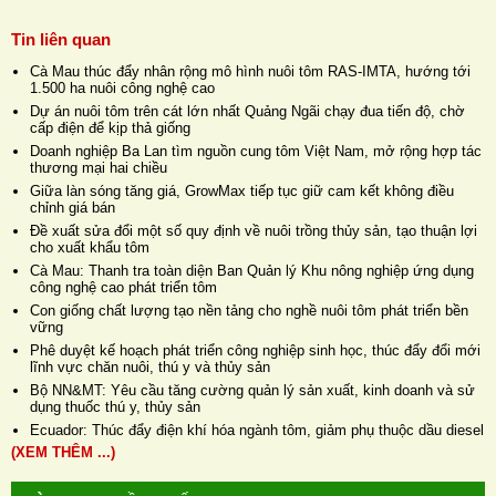
Tin liên quan
Cà Mau thúc đẩy nhân rộng mô hình nuôi tôm RAS-IMTA, hướng tới
1.500 ha nuôi công nghệ cao
Dự án nuôi tôm trên cát lớn nhất Quảng Ngãi chạy đua tiến độ, chờ
cấp điện để kịp thả giống
Doanh nghiệp Ba Lan tìm nguồn cung tôm Việt Nam, mở rộng hợp tác
thương mại hai chiều
Giữa làn sóng tăng giá, GrowMax tiếp tục giữ cam kết không điều
chỉnh giá bán
Đề xuất sửa đổi một số quy định về nuôi trồng thủy sản, tạo thuận lợi
cho xuất khẩu tôm
Cà Mau: Thanh tra toàn diện Ban Quản lý Khu nông nghiệp ứng dụng
công nghệ cao phát triển tôm
Con giống chất lượng tạo nền tảng cho nghề nuôi tôm phát triển bền
vững
Phê duyệt kế hoạch phát triển công nghiệp sinh học, thúc đẩy đổi mới
lĩnh vực chăn nuôi, thú y và thủy sản
Bộ NN&MT: Yêu cầu tăng cường quản lý sản xuất, kinh doanh và sử
dụng thuốc thú y, thủy sản
Ecuador: Thúc đẩy điện khí hóa ngành tôm, giảm phụ thuộc dầu diesel
(XEM THÊM ...)