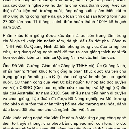
của các doanh nghiệp và hộ dân là chìa khóa thành công. Việc cải
thiện điều kiện môi trường nuôi, tăng năng suất, giảm thiểu rủi ro
nhờ ứng dụng công nghệ đã giúp toàn tỉnh đạt sản lượng tôm nuôi
27.000 tấn sau 11 tháng, chính thức hoàn thành 100% kế hoạch
năm 2025.
Phân khúc tôm giống được xác định là ưu tiên trọng tâm trong
chuỗi giá trị khép kín ngành tôm, đã ghi dấu ấn đột phá. Công ty
TNHH Việt Úc Quảng Ninh đã tiên phong trong việc đầu tư nghiên
cứu, ứng dụng công nghệ mới để tạo ra con giống thích nghi tốt
hơn với điều kiện tự nhiên tại Quảng Ninh và các tỉnh lân cận.
Ông Đỗ Văn Cường, Giám đốc Công ty TNHH Việt Úc Quảng Ninh,
nhấn mạnh: “Phân khúc tôm giống là phân khúc được ưu tiên chú
trọng, góp phần nâng cao tỷ lệ thành công và lợi nhuận cho người
nuôi”. Sự thành công của Việt Úc bắt nguồn từ hợp tác độc quyền
với Viện CSIRO (Cơ quan nghiên cứu khoa học và kỹ nghệ Quốc
gia của Australia) từ năm 2010. Sau nhiều năm tiến hành di truyền
và chọn giống, Tập đoàn đã được Bộ Nông nghiệp và Môi trường
cho phép đưa tôm thẻ chân trắng bố mẹ vào thương mại hóa, đánh
dấu bước đột phá mới cho cả ngành tôm Việt Nam.
Chìa khóa công nghệ của Việt Úc nằm ở việc ứng dụng công nghệ
điện tử truyền thông, cho phép bắn chíp vào mỗi con tôm. Từ đó,
tôm được phân lập, theo dõi, sàng lọc trên từng cá thể, tránh quan