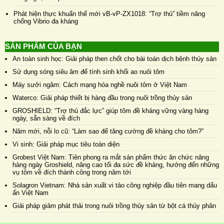
Phát hiện thực khuẩn thể mới vB-vP-ZX1018: “Trợ thủ” tiềm năng
chống Vibrio đa kháng
SẢN PHẨM CỦA BẠN
An toàn sinh học: Giải pháp then chốt cho bài toán dịch bệnh thủy sản
Sử dụng sóng siêu âm để tính sinh khối ao nuôi tôm
Máy sưởi ngâm: Cách mạng hóa nghề nuôi tôm ở Việt Nam
Waterco: Giải pháp thiết bị hàng đầu trong nuôi trồng thủy sản
GROSHIELD: “Trợ thủ đắc lực” giúp tôm đề kháng vững vàng hàng
ngày, sẵn sàng về đích
Năm mới, nỗi lo cũ: “Làm sao để tăng cường đề kháng cho tôm?”
Vi sinh: Giải pháp mục tiêu toàn diện
Grobest Việt Nam: Tiên phong ra mắt sản phẩm thức ăn chức năng
hàng ngày Groshield, nâng cao tối đa sức đề kháng, hướng đến những
vụ tôm về đích thành công trong năm tới
Solagron Vietnam: Nhà sản xuất vi tảo công nghiệp đầu tiên mang dấu
ấn Việt Nam
Giải pháp giảm phát thải trong nuôi trồng thủy sản từ bột cá thủy phân