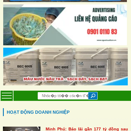
HOẠT ĐỘNG DOANH NGHIỆP
Minh Phú: Báo lãi gần 177 tỷ đồng sau