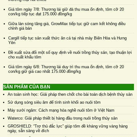
Giá tôm ngày 7/8: Thương lái giữ đà thu mua ổn định, tôm cỡ 20
con/kg tiếp tục đạt 175.000 đồng/kg
Giữa làn sóng tăng giá, GrowMax tiếp tục giữ cam kết không điều
chỉnh giá bán
Cargill tiếp tục sản xuất thức ăn cá tại nhà máy Biên Hòa và Hưng
Yên
Đề xuất sửa đổi một số quy định về nuôi trồng thủy sản, tạo thuận lợi
cho xuất khẩu tôm
Giá tôm ngày 6/8: Thương lái duy trì thu mua ổn định, tôm cỡ 20
con/kg giữ giá cao nhất 175.000 đồng/kg
SẢN PHẨM CỦA BẠN
An toàn sinh học: Giải pháp then chốt cho bài toán dịch bệnh thủy sản
Sử dụng sóng siêu âm để tính sinh khối ao nuôi tôm
Máy sưởi ngâm: Cách mạng hóa nghề nuôi tôm ở Việt Nam
Waterco: Giải pháp thiết bị hàng đầu trong nuôi trồng thủy sản
GROSHIELD: “Trợ thủ đắc lực” giúp tôm đề kháng vững vàng hàng
ngày, sẵn sàng về đích