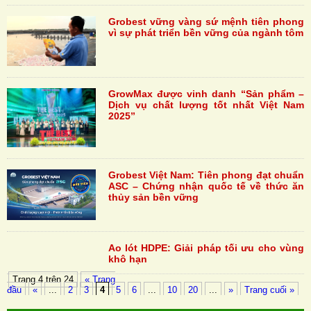
Grobest vững vàng sứ mệnh tiên phong
vì sự phát triển bền vững của ngành tôm
GrowMax được vinh danh “Sản phẩm –
Dịch vụ chất lượng tốt nhất Việt Nam
2025”
Grobest Việt Nam: Tiên phong đạt chuẩn
ASC – Chứng nhận quốc tế về thức ăn
thủy sản bền vững
Ao lót HDPE: Giải pháp tối ưu cho vùng
khô hạn
Trang 4 trên 24
« Trang
đầu
«
...
2
3
4
5
6
...
10
20
...
»
Trang cuối »