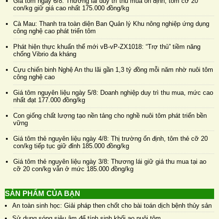
Giá tôm ngày 6/8: Thương lái duy trì thu mua ổn định, tôm cỡ 20
con/kg giữ giá cao nhất 175.000 đồng/kg
Cà Mau: Thanh tra toàn diện Ban Quản lý Khu nông nghiệp ứng dụng
công nghệ cao phát triển tôm
Phát hiện thực khuẩn thể mới vB-vP-ZX1018: “Trợ thủ” tiềm năng
chống Vibrio đa kháng
Cựu chiến binh Nghệ An thu lãi gần 1,3 tỷ đồng mỗi năm nhờ nuôi tôm
công nghệ cao
Giá tôm nguyên liệu ngày 5/8: Doanh nghiệp duy trì thu mua, mức cao
nhất đạt 177.000 đồng/kg
Con giống chất lượng tạo nền tảng cho nghề nuôi tôm phát triển bền
vững
Giá tôm thẻ nguyên liệu ngày 4/8: Thị trường ổn định, tôm thẻ cỡ 20
con/kg tiếp tục giữ đỉnh 185.000 đồng/kg
Giá tôm thẻ nguyên liệu ngày 3/8: Thương lái giữ giá thu mua tại ao
cỡ 20 con/kg vẫn ở mức 185.000 đồng/kg
SẢN PHẨM CỦA BẠN
An toàn sinh học: Giải pháp then chốt cho bài toán dịch bệnh thủy sản
Sử dụng sóng siêu âm để tính sinh khối ao nuôi tôm