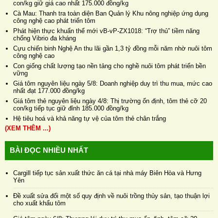
con/kg giữ giá cao nhất 175.000 đồng/kg
Cà Mau: Thanh tra toàn diện Ban Quản lý Khu nông nghiệp ứng dụng
công nghệ cao phát triển tôm
Phát hiện thực khuẩn thể mới vB-vP-ZX1018: “Trợ thủ” tiềm năng
chống Vibrio đa kháng
Cựu chiến binh Nghệ An thu lãi gần 1,3 tỷ đồng mỗi năm nhờ nuôi tôm
công nghệ cao
Con giống chất lượng tạo nền tảng cho nghề nuôi tôm phát triển bền
vững
Giá tôm nguyên liệu ngày 5/8: Doanh nghiệp duy trì thu mua, mức cao
nhất đạt 177.000 đồng/kg
Giá tôm thẻ nguyên liệu ngày 4/8: Thị trường ổn định, tôm thẻ cỡ 20
con/kg tiếp tục giữ đỉnh 185.000 đồng/kg
Hệ tiêu hoá và khả năng tự vệ của tôm thẻ chân trắng
(XEM THÊM ...)
BÀI ĐỌC NHIỀU NHẤT
Cargill tiếp tục sản xuất thức ăn cá tại nhà máy Biên Hòa và Hưng
Yên
Đề xuất sửa đổi một số quy định về nuôi trồng thủy sản, tạo thuận lợi
cho xuất khẩu tôm