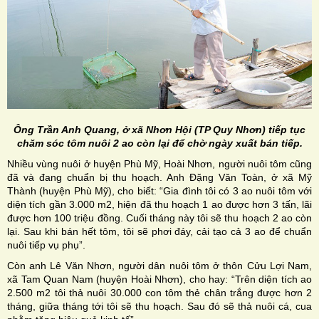
Ông Trần Anh Quang, ở xã Nhơn Hội (TP Quy Nhơn) tiếp tục
chăm sóc tôm nuôi 2 ao còn lại để chờ ngày xuất bán tiếp.
Nhiều vùng nuôi ở huyện Phù Mỹ, Hoài Nhơn, người nuôi tôm cũng
đã và đang chuẩn bị thu hoạch. Anh Đặng Văn Toàn, ở xã Mỹ
Thành (huyện Phù Mỹ), cho biết: “Gia đình tôi có 3 ao nuôi tôm với
diện tích gần 3.000 m2, hiện đã thu hoạch 1 ao được hơn 3 tấn, lãi
được hơn 100 triệu đồng. Cuối tháng này tôi sẽ thu hoạch 2 ao còn
lại. Sau khi bán hết tôm, tôi sẽ phơi đáy, cải tạo cả 3 ao để chuẩn
nuôi tiếp vụ phụ”.
Còn anh Lê Văn Nhơn, người dân nuôi tôm ở thôn Cửu Lợi Nam,
xã Tam Quan Nam (huyện Hoài Nhơn), cho hay: “Trên diện tích ao
2.500 m2 tôi thả nuôi 30.000 con tôm thẻ chân trắng được hơn 2
tháng, giữa tháng tới tôi sẽ thu hoạch. Sau đó sẽ thả nuôi cá, cua