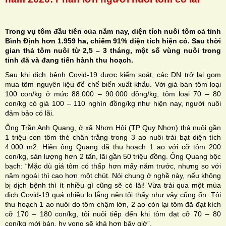
Trong vụ tôm đầu tiên của năm nay, diện tích nuôi tôm cả tỉnh
Bình Định hơn 1.959 ha, chiếm 91% diện tích hiện có. Sau thời
gian thả tôm nuôi từ 2,5 – 3 tháng, một số vùng nuôi trong
H
tỉnh đã và đang tiến hành thu hoạch.
Sau khi dịch bệnh Covid-19 được kiểm soát, các DN trở lại gom
N
mua tôm nguyên liệu để chế biến xuất khẩu. Với giá bán tôm loại
100 con/kg ở mức 88.000 – 90.000 đồng/kg, tôm loại 70 – 80
con/kg có giá 100 – 110 nghìn đồng/kg như hiện nay, người nuôi
đảm bảo có lãi.
Ông Trần Anh Quang, ở xã Nhơn Hội (TP Quy Nhơn) thả nuôi gần
1 triệu con tôm thẻ chân trắng trong 3 ao nuôi trải bạt diện tích
4.000 m2. Hiện ông Quang đã thu hoạch 1 ao với cỡ tôm 200
con/kg, sản lượng hơn 2 tấn, lãi gần 50 triệu đồng. Ông Quang bộc
bạch: “Mặc dù giá tôm có thấp hơn mấy năm trước, nhưng so với
năm ngoái thì cao hơn một chút. Nói chung ở nghề này, nếu không
bị dịch bệnh thì ít nhiều gì cũng sẽ có lãi! Vừa trải qua một mùa
dịch Covid-19 quá nhiều lo lắng nên tôi thấy như vậy cũng ổn. Tôi
thu hoạch 1 ao nuôi do tôm chậm lớn, 2 ao còn lại tôm đã đạt kích
cỡ 170 – 180 con/kg, tôi nuôi tiếp đến khi tôm đạt cỡ 70 – 80
con/kg mới bán, hy vọng sẽ khá hơn bây giờ”.