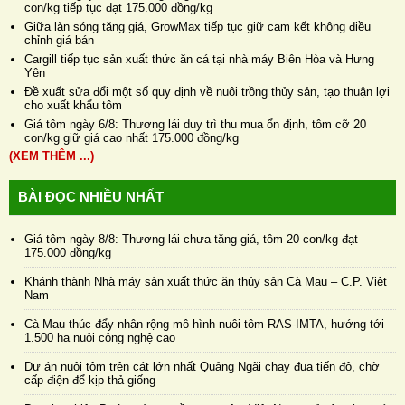
con/kg tiếp tục đạt 175.000 đồng/kg
Giữa làn sóng tăng giá, GrowMax tiếp tục giữ cam kết không điều
chỉnh giá bán
Cargill tiếp tục sản xuất thức ăn cá tại nhà máy Biên Hòa và Hưng
Yên
Đề xuất sửa đổi một số quy định về nuôi trồng thủy sản, tạo thuận lợi
cho xuất khẩu tôm
Giá tôm ngày 6/8: Thương lái duy trì thu mua ổn định, tôm cỡ 20
con/kg giữ giá cao nhất 175.000 đồng/kg
(XEM THÊM ...)
BÀI ĐỌC NHIỀU NHẤT
Giá tôm ngày 8/8: Thương lái chưa tăng giá, tôm 20 con/kg đạt
175.000 đồng/kg
Khánh thành Nhà máy sản xuất thức ăn thủy sản Cà Mau – C.P. Việt
Nam
Cà Mau thúc đẩy nhân rộng mô hình nuôi tôm RAS-IMTA, hướng tới
1.500 ha nuôi công nghệ cao
Dự án nuôi tôm trên cát lớn nhất Quảng Ngãi chạy đua tiến độ, chờ
cấp điện để kịp thả giống