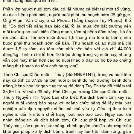
nhằm tăng hiệu quả kinh tế”.
Phần lớn người nuôi tôm đều có lãi nhưng cá biệt tại một số vùng,
do dịch bệnh phát sinh, người nuôi phải thu hoạch sớm để gỡ gạc.
Ông Phạm Văn Chạy, ở xã Phước Thắng (huyện Tuy Phước), thổ
lộ: “Do thời tiết nắng hạn kéo dài, rồi lại mưa lớn bất thường nên
môi trường ao nuôi biến động mạnh, tôm bị bệnh đốm trắng, bỏ ăn
rồi chết dần. Tôi mới nuôi được 1,5 tháng mà tôm bị bệnh, nên
buộc phải thu hoạch sớm để bán. Thu hoạch cả ao nuôi mà chỉ
được 1,5 tạ tôm, do tôm còn nhỏ nên bán với giá chỉ 44.000
đồng/kg. Tính ra tôi lỗ hơn 10 triệu đồng trong vụ nuôi này, nhưng
vẫn còn may mắn hơn các hộ nuôi khác ở đây, có hộ bỏ ao chẳng
màng thu hoạch do tôm chết hàng loạt”.
Theo Chi cục Chăn nuôi – Thú y (Sở NN&PTNT), trong vụ nuôi tôm
này, cả tỉnh có 37,26 ha tôm nuôi bị bệnh do môi trường, bệnh đốm
trắng, bệnh hoại tử gan tụy; trong đó riêng Tuy Phước đã chiếm tới
35,89 ha. Về vấn đề này, Phó Chi cục trưởng Chi cục Chăn nuôi –
Thú y Nguyễn Thị Ngọc Lan cho biết: Khi dịch bệnh tôm xảy ra,
người nuôi không báo ngay với ngành chức năng để lấy mẫu xét
nghiệm xác định nguyên nhân mà chủ yếu tự điều trị theo kinh
nghiệm, đến khi tôm chết hàng loạt mới báo cáo. Ngay sau khi
nhận thông tin về dịch bệnh tôm, Chi cục phối hợp với Chi cục
Thủy sản, các ngành chức năng, chính quyền các địa phương triển
khai giải pháp xử lý dịch bệnh, tránh lây lan trên diện rộng, giúp