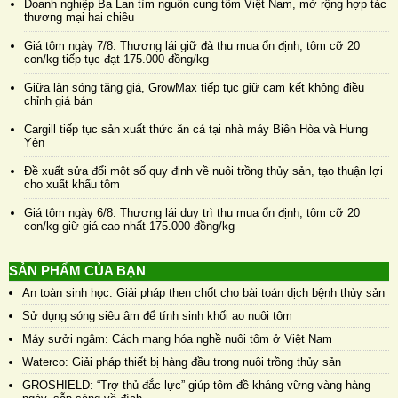
Doanh nghiệp Ba Lan tìm nguồn cung tôm Việt Nam, mở rộng hợp tác
thương mại hai chiều
Giá tôm ngày 7/8: Thương lái giữ đà thu mua ổn định, tôm cỡ 20
con/kg tiếp tục đạt 175.000 đồng/kg
Giữa làn sóng tăng giá, GrowMax tiếp tục giữ cam kết không điều
chỉnh giá bán
Cargill tiếp tục sản xuất thức ăn cá tại nhà máy Biên Hòa và Hưng
Yên
Đề xuất sửa đổi một số quy định về nuôi trồng thủy sản, tạo thuận lợi
cho xuất khẩu tôm
Giá tôm ngày 6/8: Thương lái duy trì thu mua ổn định, tôm cỡ 20
con/kg giữ giá cao nhất 175.000 đồng/kg
SẢN PHẨM CỦA BẠN
An toàn sinh học: Giải pháp then chốt cho bài toán dịch bệnh thủy sản
Sử dụng sóng siêu âm để tính sinh khối ao nuôi tôm
Máy sưởi ngâm: Cách mạng hóa nghề nuôi tôm ở Việt Nam
Waterco: Giải pháp thiết bị hàng đầu trong nuôi trồng thủy sản
GROSHIELD: “Trợ thủ đắc lực” giúp tôm đề kháng vững vàng hàng