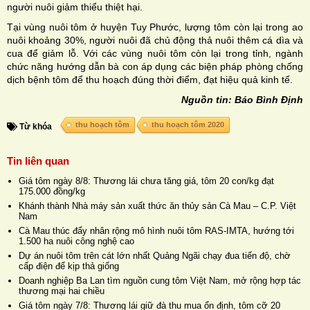
người nuôi giảm thiểu thiệt hại.
Tại vùng nuôi tôm ở huyện Tuy Phước, lượng tôm còn lại trong ao
nuôi khoảng 30%, người nuôi đã chủ động thả nuôi thêm cá dìa và
cua để giảm lỗ. Với các vùng nuôi tôm còn lại trong tỉnh, ngành
chức năng hướng dẫn bà con áp dụng các biện pháp phòng chống
dịch bệnh tôm để thu hoạch đúng thời điểm, đạt hiệu quả kinh tế.
Nguồn tin: Báo Bình Định
thu hoạch tôm
thu hoạch tôm 2020
Từ khóa
Tin liên quan
Giá tôm ngày 8/8: Thương lái chưa tăng giá, tôm 20 con/kg đạt
175.000 đồng/kg
Khánh thành Nhà máy sản xuất thức ăn thủy sản Cà Mau – C.P. Việt
Nam
Cà Mau thúc đẩy nhân rộng mô hình nuôi tôm RAS-IMTA, hướng tới
1.500 ha nuôi công nghệ cao
Dự án nuôi tôm trên cát lớn nhất Quảng Ngãi chạy đua tiến độ, chờ
cấp điện để kịp thả giống
Doanh nghiệp Ba Lan tìm nguồn cung tôm Việt Nam, mở rộng hợp tác
thương mại hai chiều
Giá tôm ngày 7/8: Thương lái giữ đà thu mua ổn định, tôm cỡ 20