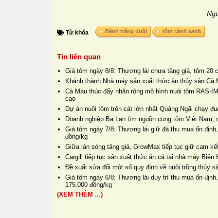
Ngu
Bệnh trắng đuôi
tôm cành xanh
Từ khóa
Tin liên quan
Giá tôm ngày 8/8: Thương lái chưa tăng giá, tôm 20 
Khánh thành Nhà máy sản xuất thức ăn thủy sản Cà 
Cà Mau thúc đẩy nhân rộng mô hình nuôi tôm RAS-IM
cao
Dự án nuôi tôm trên cát lớn nhất Quảng Ngãi chạy đua
Doanh nghiệp Ba Lan tìm nguồn cung tôm Việt Nam, 
Giá tôm ngày 7/8: Thương lái giữ đà thu mua ổn định,
đồng/kg
Giữa làn sóng tăng giá, GrowMax tiếp tục giữ cam kết
Cargill tiếp tục sản xuất thức ăn cá tại nhà máy Biê
Đề xuất sửa đổi một số quy định về nuôi trồng thủy s
Giá tôm ngày 6/8: Thương lái duy trì thu mua ổn định
175.000 đồng/kg
(XEM THÊM ...)