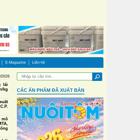
E-Magazine
Liên hệ
8/2026
 lái
n/kg
CÁC ẤN PHẨM ĐÃ XUẤT BẢN
xuất
C.P.
g mô
TA,
công