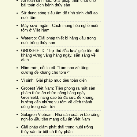
An toàn sinh học: Giải pháp then chốt cho
bài toán dịch bệnh thủy sản
Sử dụng sóng siêu âm để tính sinh khối ao
nuôi tôm
Máy sưởi ngâm: Cách mạng hóa nghề nuôi
tôm ở Việt Nam
Waterco: Giải pháp thiết bị hàng đầu trong
nuôi trồng thủy sản
GROSHIELD: “Trợ thủ đắc lực” giúp tôm đề
kháng vững vàng hàng ngày, sẵn sàng về
đích
Năm mới, nỗi lo cũ: “Làm sao để tăng
cường đề kháng cho tôm?”
Vi sinh: Giải pháp mục tiêu toàn diện
Grobest Việt Nam: Tiên phong ra mắt sản
phẩm thức ăn chức năng hàng ngày
Groshield, nâng cao tối đa sức đề kháng,
hướng đến những vụ tôm về đích thành
công trong năm tới
Solagron Vietnam: Nhà sản xuất vi tảo công
nghiệp đầu tiên mang dấu ấn Việt Nam
Giải pháp giảm phát thải trong nuôi trồng
thủy sản từ bột cá thủy phân