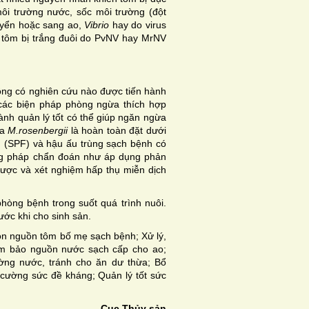
ôi trường nước, sốc môi trường (đột
uyển hoặc sang ao,
Vibrio
hay do virus
 tôm bị trắng đuôi do PvNV hay MrNV
hông có nghiên cứu nào được tiến hành
các biện pháp phòng ngừa thích hợp
ành quản lý tốt có thể giúp ngăn ngừa
ủa
M.rosenbergii
là hoàn toàn đặt dưới
h (SPF) và hậu ấu trùng sạch bệnh có
ơng pháp chẩn đoán như áp dụng phản
ược và xét nghiệm hấp thụ miễn dịch
òng bệnh trong suốt quá trình nuôi.
ớc khi cho sinh sản.
n nguồn tôm bố mẹ sạch bệnh; Xử lý,
Đảm bảo nguồn nước sạch cấp cho ao;
ường nước, tránh cho ăn dư thừa; Bổ
 cường sức đề kháng; Quản lý tốt sức
Cục Thủy sản