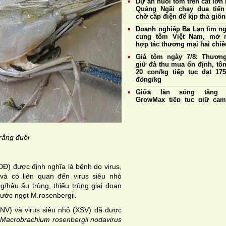
Dự án nuôi tôm trên cát lớn 
Quảng Ngãi chạy đua tiến
chờ cấp điện để kịp thả giố
Doanh nghiệp Ba Lan tìm n
cung tôm Việt Nam, mở 
hợp tác thương mại hai chiề
Giá tôm ngày 7/8: Thương
giữ đà thu mua ổn định, tô
20 con/kg tiếp tục đạt 175
đồng/kg
Giữa làn sóng tăng g
GrowMax tiếp tục giữ cam
không điều chỉnh giá bán
Cargill tiếp tục sản xuất th
cá tại nhà máy Biên Hò
Hưng Yên
rắng đuôi
Đề xuất sửa đổi một số quy 
về nuôi trồng thủy sản,
thuận lợi cho xuất khẩu tôm
Đ) được định nghĩa là bệnh do virus,
Giá tôm ngày 6/8: Thương
và có liên quan đến virus siêu nhỏ
duy trì thu mua ổn định, tô
/hậu ấu trùng, thiếu trùng giai đoạn
20 con/kg giữ giá cao 
nước ngọt M.rosenbergii.
175.000 đồng/kg
NV) và virus siêu nhỏ (XSV) đã được
h
Macrobrachium rosenbergii nodavirus