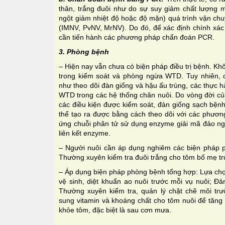
thân, trắng đuôi như do sự suy giảm chất lượng m
ngột giảm nhiệt độ hoặc độ mặn) quá trình vận ch
(IMNV, PvNV, MrNV). Do đó, để xác định chính xác
cần tiến hành các phương pháp chẩn đoán PCR.
3. Phòng bệnh
– Hiện nay vẫn chưa có biện pháp điều trị bệnh. K
trong kiểm soát và phòng ngừa WTD. Tuy nhiên, 
như theo dõi đàn giống và hậu ấu trùng, các thực h
WTD trong các hệ thống chăn nuôi. Do vòng đời c
các điều kiện được kiểm soát, đàn giống sạch bện
thể tạo ra được bằng cách theo dõi với các phư
ứng chuỗi phân tử sử dụng enzyme giải mã đảo ng
liên kết enzyme.
– Người nuôi cần áp dụng nghiêm các biện pháp ph
Thường xuyên kiểm tra đuôi trắng cho tôm bố mẹ trư
– Áp dụng biện pháp phòng bệnh tổng hợp: Lựa chọ
vệ sinh, diệt khuẩn ao nuôi trước mỗi vụ nuôi; 
Thường xuyên kiểm tra, quản lý chặt chẽ môi tr
sung vitamin và khoáng chất cho tôm nuôi để tăng
khỏe tôm, đặc biệt là sau cơn mưa.