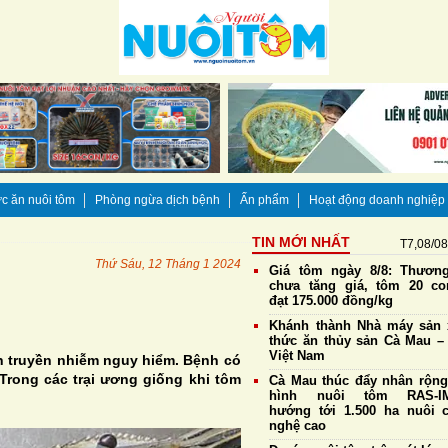
c ăn nuôi tôm
Phòng ngừa dịch bệnh
Ấn phẩm
Hoạt động doanh nghiệp
TIN MỚI NHẤT
T7,08/0
Thứ Sáu, 12 Tháng 1 2024
Giá tôm ngày 8/8: Thương
chưa tăng giá, tôm 20 co
đạt 175.000 đồng/kg
Khánh thành Nhà máy sản 
thức ăn thủy sản Cà Mau – 
Việt Nam
h truyền nhiễm nguy hiểm. Bệnh có
 Trong các trại ương giống khi tôm
Cà Mau thúc đẩy nhân rộn
hình nuôi tôm RAS-IM
hướng tới 1.500 ha nuôi 
nghệ cao