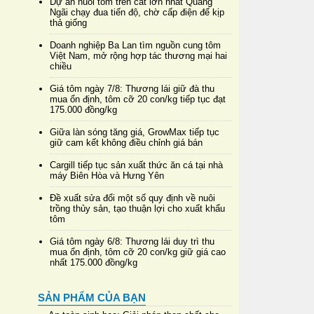
Dự án nuôi tôm trên cát lớn nhất Quảng
Ngãi chạy đua tiến độ, chờ cấp điện để kịp
thả giống
Doanh nghiệp Ba Lan tìm nguồn cung tôm
Việt Nam, mở rộng hợp tác thương mại hai
chiều
Giá tôm ngày 7/8: Thương lái giữ đà thu
mua ổn định, tôm cỡ 20 con/kg tiếp tục đạt
175.000 đồng/kg
Giữa làn sóng tăng giá, GrowMax tiếp tục
giữ cam kết không điều chỉnh giá bán
Cargill tiếp tục sản xuất thức ăn cá tại nhà
máy Biên Hòa và Hưng Yên
Đề xuất sửa đổi một số quy định về nuôi
trồng thủy sản, tạo thuận lợi cho xuất khẩu
tôm
Giá tôm ngày 6/8: Thương lái duy trì thu
mua ổn định, tôm cỡ 20 con/kg giữ giá cao
nhất 175.000 đồng/kg
SẢN PHẨM CỦA BẠN