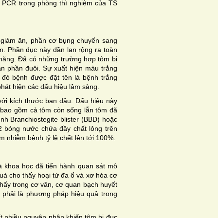
 PCR trong phòng thì nghiệm của TS
 giảm ăn, phần cơ bụng chuyển sang
. Phần đục này dần lan rộng ra toàn
 nặng. Đã có những trường hợp tôm bị
n phần đuôi. Sự xuất hiện màu trắng
 đó bệnh được đặt tên là bệnh trắng
phát hiện các dấu hiệu lâm sàng.
với kích thước ban đầu. Dấu hiệu này
 bao gồm cả tôm còn sống lẫn tôm đã
h Branchiostegite blister (BBD) hoặc
2 bóng nước chứa đầy chất lỏng trên
ôm nhiễm bệnh tỷ lệ chết lên tới 100%.
 khoa học đã tiến hành quan sát mô
quả cho thấy hoại tử đa ổ và xơ hóa cơ
 thấy trong cơ vân, cơ quan bạch huyết
 phải là phương pháp hiệu quả trong
ất nhiều nguyên nhân khiến tôm bị đục