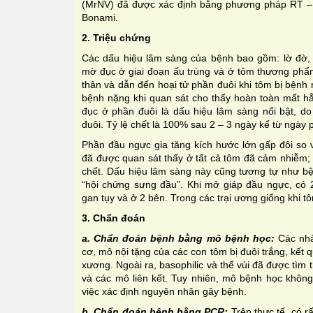
(MrNV) đã được xác định bằng phương pháp RT –
Bonami.
2. Triệu chứng
Các dấu hiệu lâm sàng của bệnh bao gồm: lờ đờ,
mờ đục ở giai đoạn ấu trùng và ở tôm thương phẩm
thân và dẫn đến hoại tử phần đuôi khi tôm bị bệnh
bệnh nặng khi quan sát cho thấy hoàn toàn mất hẳ
đục ở phần đuôi là dấu hiệu lâm sàng nổi bật, do
đuôi. Tỷ lệ chết là 100% sau 2 – 3 ngày kể từ ngày 
Phần đầu ngực gia tăng kích hước lớn gấp đôi so 
đã được quan sát thấy ở tất cả tôm đã cảm nhiễm;
chết. Dấu hiệu lâm sàng này cũng tương tự như bện
“hội chứng sưng đầu”. Khi mở giáp đầu ngực, có 
gan tụy và ở 2 bên. Trong các trại ương giống khi t
3. Chẩn đoán
a. Chẩn đoán bệnh bằng mô bệnh học:
Các nhà
cơ, mô nội tặng của các con tôm bị đuôi trắng, kết 
xương. Ngoài ra, basophilic và thể vùi đã được tìm
và các mô liên kết. Tuy nhiên, mô bệnh học không
việc xác định nguyên nhân gây bệnh.
b. Chẩn đoán bệnh bằng PCR:
Trên thực tế, có r