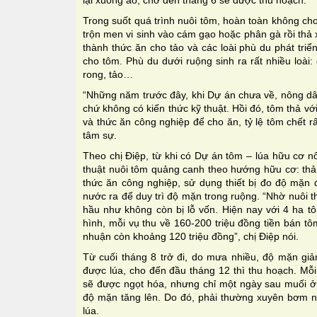
lại xuống ao, chờ đến tháng 6 sẽ được thu hoạch.
Trong suốt quá trình nuôi tôm, hoàn toàn không ch
trộn men vi sinh vào cám gạo hoặc phân gà rồi thả
thành thức ăn cho tảo và các loài phù du phát triể
cho tôm. Phù du dưới ruộng sinh ra rất nhiều loài: c
rong, tảo…
“Những năm trước đây, khi Dự án chưa về, nông dâ
chứ không có kiến thức kỹ thuật. Hồi đó, tôm thả v
và thức ăn công nghiệp để cho ăn, tỷ lệ tôm chết rấ
tâm sự.
Theo chị Điệp, từ khi có Dự án tôm – lúa hữu cơ 
thuật nuôi tôm quảng canh theo hướng hữu cơ: thả
thức ăn công nghiệp, sử dụng thiết bị đo độ mặ
nước ra để duy trì độ mặn trong ruộng. “Nhờ nuôi t
hầu như không còn bị lỗ vốn. Hiện nay với 4 ha tô
hình, mỗi vụ thu về 160-200 triệu đồng tiền bán tôm,
nhuận còn khoảng 120 triệu đồng”, chị Điệp nói.
Từ cuối tháng 8 trở đi, do mưa nhiều, độ mặn gi
được lúa, cho đến đầu tháng 12 thì thu hoạch. Mỗ
sẽ được ngọt hóa, nhưng chỉ một ngày sau muối ở 
độ mặn tăng lên. Do đó, phải thường xuyên bơm n
lúa.