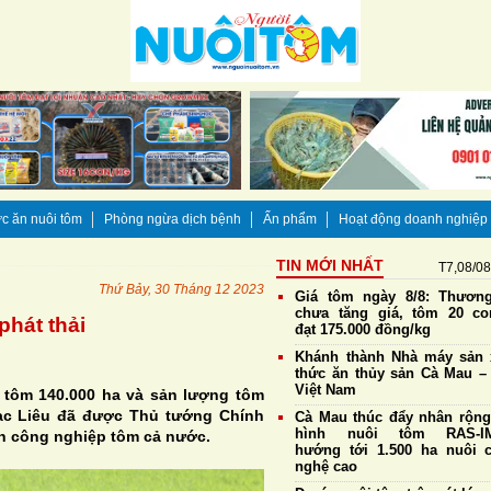
c ăn nuôi tôm
Phòng ngừa dịch bệnh
Ấn phẩm
Hoạt động doanh nghiệp
TIN MỚI NHẤT
T7,08/0
Thứ Bảy, 30 Tháng 12 2023
Giá tôm ngày 8/8: Thương
chưa tăng giá, tôm 20 co
phát thải
đạt 175.000 đồng/kg
Khánh thành Nhà máy sản 
thức ăn thủy sản Cà Mau – 
Việt Nam
i tôm 140.000 ha và sản lượng tôm
ạc Liêu đã được Thủ tướng Chính
Cà Mau thúc đẩy nhân rộn
hình nuôi tôm RAS-IM
nh công nghiệp tôm cả nước.
hướng tới 1.500 ha nuôi 
nghệ cao