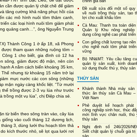
N&PTNT tỉnh Bạc Liêu, để đạt được
chỉnh giá bán
sản cần được quản lý chặt chẽ để giảm
Đề xuất sửa đổi một số quy 
ệ và tăng cường khả năng phục hồi của
về nuôi trồng thủy sản, tạo 
iển các mô hình nuôi tôm thâm canh,
lợi cho xuất khẩu tôm
triển các loại hình nuôi tôm giảm phát
Cà Mau: Thanh tra toàn diện
 rừng quảng canh…”, ông Nguyễn Trung
Quản lý Khu nông nghiệp
dụng công nghệ cao phát triển
Con giống chất lượng tạo nền
TX) Thành Công 1 ở ấp 18, xã Phong
cho nghề nuôi tôm phát triển
 đã được tham quan những ruộng tôm –
vững
 Công 1 cho biết, gia đình có 12 ha
Bộ NN&MT: Yêu cầu tăng c
ven sông, giảm được độ mặn, nên còn
quản lý sản xuất, kinh doan
Thạnh A nằm cách biển khoảng 35 km,
sử dụng thuốc thú y, thủy sản
. Thế nhưng từ khoảng 15 năm trở lại
THỦY SẢN
y giảm mực nước các con sông (những
ập mặn ngày càng khốc liệt. “Từ mười
Khánh thành Nhà máy sản 
thể trồng được 2-3 vụ lúa như trước
thức ăn thủy sản Cà Mau – 
 trồng một vụ lúa”, chị Điệp chia sẻ.
Việt Nam
Phê duyệt kế hoạch phát t
công nghiệp sinh học, thúc đẩ
n từ biển theo sông tràn vào, cây lúa
mới lĩnh vực chăn nuôi, thú 
thủy sản
 giống vào cuối tháng 12 dương lịch,
 tháng 3, dùng lưới thu hoạch tôm thả
Nghị định số 246/2026/NĐ
do kích thước nhỏ, sẽ lọt qua lưới rơi
Siết chặt quản lý chuỗi giá trị
sản