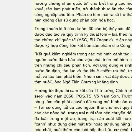
hướng chứng nhận quốc tế” cho biết trong các mô 
khuê, tảo lam phát triển, trở thành thức ăn cho t
công nghiệp cho tôm. Phân do tôm thải ra sẽ trở th
nên không cần sử dụng phân bón hóa học.
Trong khuôn khổ của dự án, 30 cán bộ thủy sản đã
được đào tạo về quy trình kỹ thuật tôm – lúa theo
tạo chứng chỉ quốc tế (ASC, EU Organic). Hiện na
được ký hợp đồng liên kết bán sản phẩm cho Công 
“Kết quả kiểm nghiệm trong các mô hình canh tác l
nguồn nước đảm bảo cho việc phát triển mô hình n
trên những chỉ tiêu phân tích. Với ứng dụng vi sin
nước ổn định, tảo lục và tảo khuê chiếm ưu thế, tr
mắt và tảo lam phát triển. Nhóm sinh vật đáy được 
tôm nuôi”, ông Ngô Tiến Chương khẳng định.
Hướng tới thực thi cam kết của Thủ tướng Chính ph
zero” vào năm 2050, PGS.TS. Võ Nam Sơn, Trườn
hàng tôm cần phải chuyển đổi sang mô hình sản xu
– Tái sử dụng tất cả các nguồn thải cho một quy 
cáo các nông hộ, trang trại nuôi tôm nên chuyển đổ
đa loài trong một ao, trang trại sản xuất kết hợ
“xanh” như: dùng điện mặt trời hoặc sử dụng năng
hóa chất, nuôi thêm các loài hấp thu hữu cơ (chất 