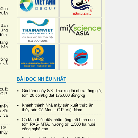
định
thuận
 Ban
 ứng
 tôm
 tảng
 bền
ường
h và
BÀI ĐỌC NHIỀU NHẤT
xuất
Giá tôm ngày 8/8: Thương lái chưa tăng giá,
C.P.
tôm 20 con/kg đạt 175.000 đồng/kg
Khánh thành Nhà máy sản xuất thức ăn
riển
thủy sản Cà Mau – C.P. Việt Nam
y đổi
y và
Cà Mau thúc đẩy nhân rộng mô hình nuôi
tôm RAS-IMTA, hướng tới 1.500 ha nuôi
-CP:
công nghệ cao
 thủy