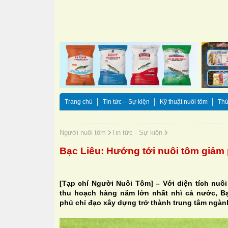
Trang chủ
Tin tức – Sự kiện
Kỹ thuật nuôi tôm
Thứ
Người nuôi tôm
Tin tức - Sự kiện
Bạc Liêu: Hướng tới nuôi tôm giảm 
[Tạp chí Người Nuôi Tôm] – Với diện tích nuô
thu hoạch hàng năm lớn nhất nhì cả nước, B
phủ chỉ đạo xây dựng trở thành trung tâm ngà