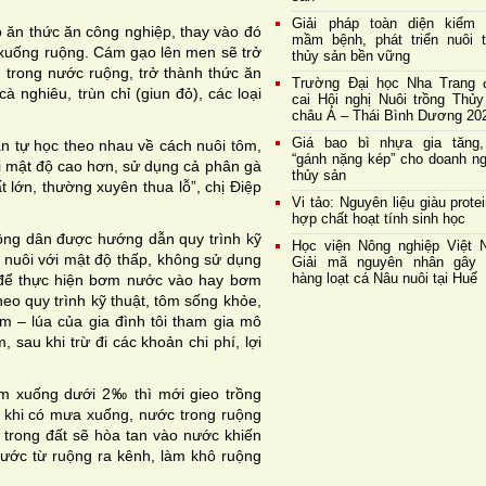
Giải pháp toàn diện kiểm 
o ăn thức ăn công nghiệp, thay vào đó
mầm bệnh, phát triển nuôi t
 xuống ruộng. Cám gạo lên men sẽ trở
thủy sản bền vững
n trong nước ruộng, trở thành thức ăn
Trường Đại học Nha Trang 
à nghiêu, trùn chỉ (giun đỏ), các loại
cai Hội nghị Nuôi trồng Thủy
châu Á – Thái Bình Dương 20
Giá bao bì nhựa gia tăng,
n tự học theo nhau về cách nuôi tôm,
“gánh nặng kép” cho doanh ng
ới mật độ cao hơn, sử dụng cả phân gà
thủy sản
t lớn, thường xuyên thua lỗ”, chị Điệp
Vi tảo: Nguyên liệu giàu prote
hợp chất hoạt tính sinh học
nông dân được hướng dẫn quy trình kỹ
Học viện Nông nghiệp Việt 
 nuôi với mật độ thấp, không sử dụng
Giải mã nguyên nhân gây 
hàng loạt cá Nâu nuôi tại Huế
n để thực hiện bơm nước vào hay bơm
heo quy trình kỹ thuật, tôm sống khỏe,
m – lúa của gia đình tôi tham gia mô
 sau khi trừ đi các khoản chi phí, lợi
ảm xuống dưới 2‰ thì mới gieo trồng
i khi có mưa xuống, nước trong ruộng
trong đất sẽ hòa tan vào nước khiến
ước từ ruộng ra kênh, làm khô ruộng