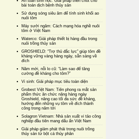
An toàn sinh học: Giải pháp then chốt cho
bài toán dịch bệnh thủy sản
Sử dụng sóng siêu âm để tính sinh khối ao
nuôi tôm
Máy sưởi ngâm: Cách mạng hóa nghề nuôi
tôm ở Việt Nam
Waterco: Giải pháp thiết bị hàng đầu trong
nuôi trồng thủy sản
GROSHIELD: “Trợ thủ đắc lực” giúp tôm đề
kháng vững vàng hàng ngày, sẵn sàng về
đích
Năm mới, nỗi lo cũ: “Làm sao để tăng
cường đề kháng cho tôm?”
Vi sinh: Giải pháp mục tiêu toàn diện
Grobest Việt Nam: Tiên phong ra mắt sản
phẩm thức ăn chức năng hàng ngày
Groshield, nâng cao tối đa sức đề kháng,
hướng đến những vụ tôm về đích thành
công trong năm tới
Solagron Vietnam: Nhà sản xuất vi tảo công
nghiệp đầu tiên mang dấu ấn Việt Nam
Giải pháp giảm phát thải trong nuôi trồng
thủy sản từ bột cá thủy phân