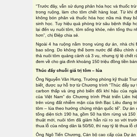
“Trước đây, vẫn sử dụng phân hóa học và thuốc trừ
trong ruộng, làm cho tôm chết hàng loạt. Từ khi 
không bón phân và thuốc hóa học nữa mà thay bă
sinh học. Tuy hiệu quả phòng trừ sâu bệnh thấp h
lại đến vụ nuôi tôm, tôm sống khỏe, nên tổng thu nh
hơn”, chị Điệp chia sẻ.
Ngoài 4 ha ruộng nằm trong vùng dự án, nhà chị
bao sông. Do không thể bơm nước để điều chỉnh độ
thả nuôi tôm quảng cảnh cả 3 vụ, nhưng tỷ lệ chết 
đem về cho gia đình khoảng 150 triệu đồng tiền bán
Thúc đẩy chuỗi giá trị tôm – lúa
Ông Nguyễn Văn Hưng, Trường phòng kỹ thuật Trun
biết¸ được sự hỗ trợ từ Chương trình “Thúc đẩy sự 
carbon thấp và ứng phó biến đổi khí hậu của ng
của Việt Nam” do Chương trình Phát triển Liên hi
trên vùng đất nhiễm mặn của tỉnh Bạc Liêu đang tri
tôm – lúa theo hướng chứng nhận quốc tế”. Dự án
tổng diện tích 190 ha, gồm 50 ha tôm rừng và 150 
thuật mới, nuôi tôm đã giảm hẳn rủi ro so với trướ
thua lỗ của nông dân là 50/50, thì nay tỷ lệ thua lỗ
Ông Ngô Tiến Chương, Cán bộ cao cấp của Dự án “T