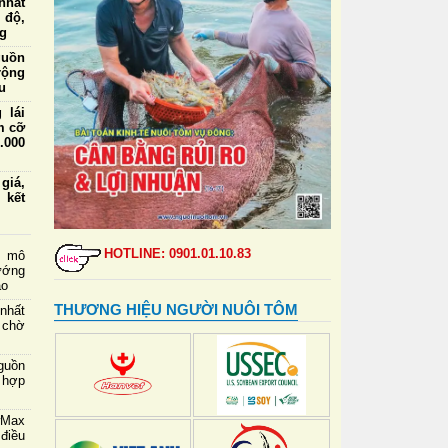
nhất
 độ,
ng
guồn
rộng
u
 lái
m cỡ
.000
iá,
 kết
ức ăn
a và
HOTLINE: 0901.01.10.83
g mô
ướng
ao
định
 tạo
THƯƠNG HIỆU NGƯỜI NUÔI TÔM
nhất
 chờ
 lái
m cỡ
guồn
nhất
 hợp
wMax
điều