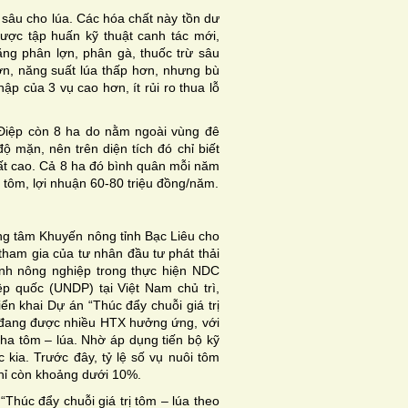
 sâu cho lúa. Các hóa chất này tồn dư
được tập huấn kỹ thuật canh tác mới,
ng phân lợn, phân gà, thuốc trừ sâu
ơn, năng suất lúa thấp hơn, nhưng bù
ập của 3 vụ cao hơn, ít rủi ro thua lỗ
 Điệp còn 8 ha do nằm ngoài vùng đê
 mặn, nên trên diện tích đó chỉ biết
rất cao. Cả 8 ha đó bình quân mỗi năm
 tôm, lợi nhuận 60-80 triệu đồng/năm.
g tâm Khuyến nông tỉnh Bạc Liêu cho
tham gia của tư nhân đầu tư phát thải
ành nông nghiệp trong thực hiện NDC
ệp quốc (UNDP) tại Việt Nam chủ trì,
ển khai Dự án “Thúc đẩy chuỗi giá trị
 đang được nhiều HTX hưởng ứng, với
ha tôm – lúa. Nhờ áp dụng tiến bộ kỹ
c kia. Trước đây, tỷ lệ số vụ nuôi tôm
 chỉ còn khoảng dưới 10%.
húc đẩy chuỗi giá trị tôm – lúa theo