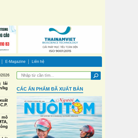
E-Magazine
Liên hệ
8/2026
 lái
n/kg
CÁC ẤN PHẨM ĐÃ XUẤT BẢN
xuất
C.P.
g mô
TA,
công