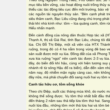
Theo ông Nguyễn Trung Hiếu, Phó Giám đốc Sở N
mục tiêu bền vững, các hoạt động nuôi trồng thủy 
thiểu các tác động tiêu cực đến môi trường, bảo v
các nguồn tài nguyên thủy sản. “Bên cạnh phát tr
siêu thâm canh, Bạc Liêu cũng đang chú trọng phát 
thải khí nhà kính như: tôm – lúa quảng canh, tôm
Hiếu nhấn mạnh.
Đến cánh đồng của nông dân thuộc Hợp tác xã (H
Thạnh A, thị xã Giá Rai, tỉnh Bạc Liêu, chúng tôi
lúa. Chị Đỗ Thị Điệp, một xã viên của HTX Thành
ruộng, trong đó có 4 ha nằm trong vùng đê bao 
sản xuất được một vụ lúa. Đồng đất của xã Phong 
xưa kia ruộng “ngọt” nên canh tác được 2-3 vụ lúa
đây, do biến đổi khí hậu, cùng với hiện tượng su
nhánh rẽ từ sông Hậu đổ ra biển), dẫn đến xâm nh
năm nay, độ nhiễm mặn ngày càng cao, nên không 
đây nữa, mà phải chuyển đổi sang nuôi hai vụ tôm và
Canh tác hữu cơ, tôm sống khỏe
Theo chị Điệp, suốt các tháng mùa khô, do nước mặ
không thể sống được. Vụ tôm thứ nhất bắt đầu thả
đến tháng 2 năm sau thả tiếp lứa tôm thứ hai. Sang
nuôi lứa đầu, những tôm mới thả lứa hai và tôm bé 