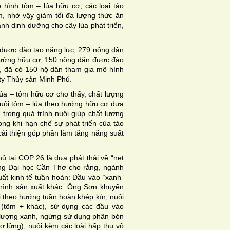
hình tôm – lúa hữu cơ, các loại tảo
ôm, nhờ vậy giảm tối đa lượng thức ăn
ành dinh dưỡng cho cây lúa phát triển,
 được đào tạo năng lực; 279 nông dân
 hướng hữu cơ; 150 nông dân được đào
y, đã có 150 hộ dân tham gia mô hình
ty Thủy sản Minh Phú.
úa – tôm hữu cơ cho thấy, chất lượng
uôi tôm – lúa theo hướng hữu cơ dựa
h trong quá trình nuôi giúp chất lượng
ong khi hạn chế sự phát triển của tảo
cải thiện góp phần làm tăng năng suất
ủ tại COP 26 là đưa phát thải về “net
g Đại học Cần Thơ cho rằng, ngành
ất kinh tế tuần hoàn: Đầu vào “xanh”
trình sản xuất khác. Ông Sơn khuyến
i theo hướng tuần hoàn khép kín, nuôi
p (tôm + khác), sử dụng các đầu vào
 lượng xanh, ngừng sử dụng phân bón
lơ lửng), nuôi kèm các loài hấp thu vô