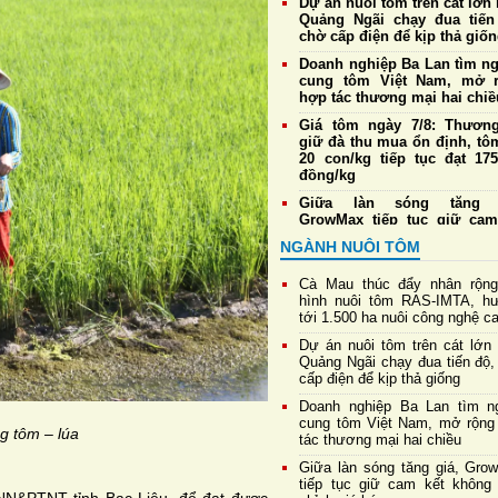
Dự án nuôi tôm trên cát lớn 
Quảng Ngãi chạy đua tiến
chờ cấp điện để kịp thả giố
Doanh nghiệp Ba Lan tìm n
cung tôm Việt Nam, mở 
hợp tác thương mại hai chiề
Giá tôm ngày 7/8: Thương
giữ đà thu mua ổn định, tô
20 con/kg tiếp tục đạt 175
đồng/kg
Giữa làn sóng tăng g
GrowMax tiếp tục giữ cam
không điều chỉnh giá bán
NGÀNH NUÔI TÔM
Cargill tiếp tục sản xuất th
cá tại nhà máy Biên Hò
Cà Mau thúc đẩy nhân rộn
Hưng Yên
hình nuôi tôm RAS-IMTA, h
tới 1.500 ha nuôi công nghệ c
Đề xuất sửa đổi một số quy 
về nuôi trồng thủy sản,
Dự án nuôi tôm trên cát lớn 
thuận lợi cho xuất khẩu tôm
Quảng Ngãi chạy đua tiến độ,
cấp điện để kịp thả giống
Giá tôm ngày 6/8: Thương
duy trì thu mua ổn định, tô
Doanh nghiệp Ba Lan tìm n
20 con/kg giữ giá cao 
cung tôm Việt Nam, mở rộng
ng tôm – lúa
175.000 đồng/kg
tác thương mại hai chiều
Giữa làn sóng tăng giá, Gro
tiếp tục giữ cam kết không 