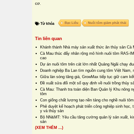
cơ.
Bạc Liêu
Nuôi tôm giảm phát thải
Từ khóa
Tin liên quan
Khánh thành Nhà máy sản xuất thức ăn thủy sản Cà 
Cà Mau thúc đẩy nhân rộng mô hình nuôi tôm RAS-IM
cao
Dự án nuôi tôm trên cát lớn nhất Quảng Ngãi chạy đua
Doanh nghiệp Ba Lan tìm nguồn cung tôm Việt Nam, 
Giữa làn sóng tăng giá, GrowMax tiếp tục giữ cam kết
Đề xuất sửa đổi một số quy định về nuôi trồng thủy s
Cà Mau: Thanh tra toàn diện Ban Quản lý Khu nông n
tôm
Con giống chất lượng tạo nền tảng cho nghề nuôi tôm
Phê duyệt kế hoạch phát triển công nghiệp sinh học, t
y và thủy sản
Bộ NN&MT: Yêu cầu tăng cường quản lý sản xuất, kin
sản
(XEM THÊM ...)