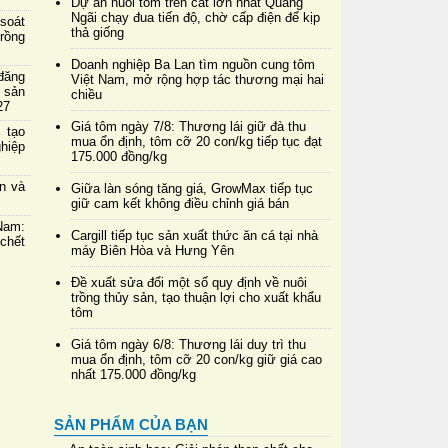
Dự án nuôi tôm trên cát lớn nhất Quảng
Ngãi chạy đua tiến độ, chờ cấp điện để kịp
soát
thả giống
rồng
Doanh nghiệp Ba Lan tìm nguồn cung tôm
đăng
Việt Nam, mở rộng hợp tác thương mại hai
 sản
chiều
27
Giá tôm ngày 7/8: Thương lái giữ đà thu
 tạo
mua ổn định, tôm cỡ 20 con/kg tiếp tục đạt
hiệp
175.000 đồng/kg
in và
Giữa làn sóng tăng giá, GrowMax tiếp tục
giữ cam kết không điều chỉnh giá bán
Nam:
Cargill tiếp tục sản xuất thức ăn cá tại nhà
chết
máy Biên Hòa và Hưng Yên
Đề xuất sửa đổi một số quy định về nuôi
trồng thủy sản, tạo thuận lợi cho xuất khẩu
tôm
Giá tôm ngày 6/8: Thương lái duy trì thu
mua ổn định, tôm cỡ 20 con/kg giữ giá cao
nhất 175.000 đồng/kg
SẢN PHẨM CỦA BẠN