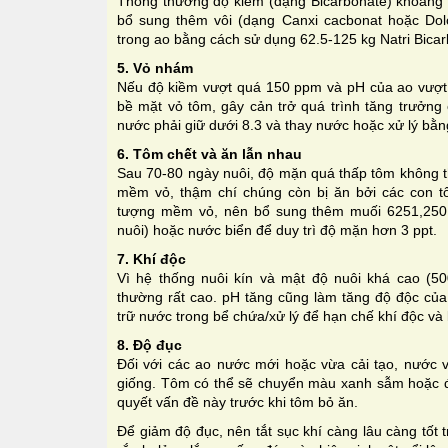
Thông thường độ kiềm (dạng Bicarbonate) khoảng
bổ sung thêm vôi (dạng Canxi cacbonat hoặc Dolo
trong ao bằng cách sử dụng 62.5-125 kg Natri Bica
5. Vỏ nhám
Nếu độ kiềm vượt quá 150 ppm và pH của ao vượt q
bề mặt vỏ tôm, gây cản trở quá trình tăng trưởng
nước phải giữ dưới 8.3 và thay nước hoặc xử lý bằn
6. Tôm chết và ăn lẫn nhau
Sau 70-80 ngày nuôi, độ mặn quá thấp tôm không th
mềm vỏ, thậm chí chúng còn bị ăn bởi các con 
tượng mềm vỏ, nên bổ sung thêm muối 6251,250 
nuôi) hoặc nước biển để duy trì độ mặn hơn 3 ppt.
7. Khí độc
Vì hệ thống nuôi kín và mật độ nuôi khá cao (5
thường rất cao. pH tăng cũng làm tăng độ độc củ
trữ nước trong bể chứa/xử lý để hạn chế khí độc và
8. Độ đục
Đối với các ao nước mới hoặc vừa cải tạo, nước v
giống. Tôm có thể sẽ chuyển màu xanh sẫm hoặc đỏ
quyết vấn đề này trước khi tôm bỏ ăn.
Để giảm độ đục, nên tắt sục khí càng lâu càng tốt 