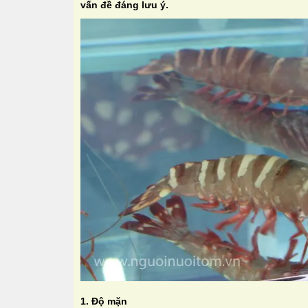
vấn đề đáng lưu ý.
1. Độ mặn