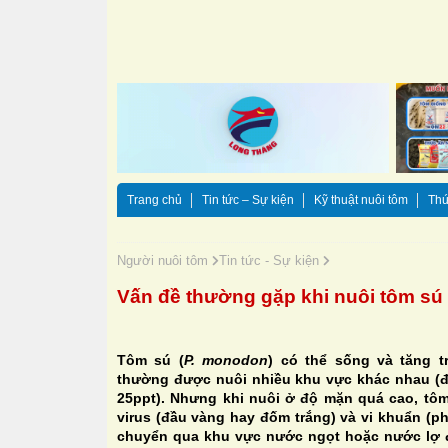
Trang chủ
Tin tức – Sự kiện
Kỹ thuật nuôi tôm
Thứ
Người nuôi tôm
Tin tức - Sự kiện
Vấn đề thường gặp khi nuôi tôm sú
Tôm sú (
P. monodon
) có thể sống và tăng 
thường được nuôi nhiều khu vực khác nhau (đ
25ppt). Nhưng khi nuôi ở độ mặn quá cao, tô
virus (đầu vàng hay đốm trắng) và vi khuẩn (ph
chuyển qua khu vực nước ngọt hoặc nước lợ đ