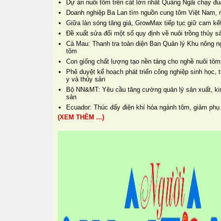
Dự án nuôi tôm trên cát lớn nhất Quảng Ngãi chạy đua
Doanh nghiệp Ba Lan tìm nguồn cung tôm Việt Nam, 
Giữa làn sóng tăng giá, GrowMax tiếp tục giữ cam kết
Đề xuất sửa đổi một số quy định về nuôi trồng thủy s
Cà Mau: Thanh tra toàn diện Ban Quản lý Khu nông n
tôm
Con giống chất lượng tạo nền tảng cho nghề nuôi tôm
Phê duyệt kế hoạch phát triển công nghiệp sinh học, t
y và thủy sản
Bộ NN&MT: Yêu cầu tăng cường quản lý sản xuất, kin
sản
Ecuador: Thúc đẩy điện khí hóa ngành tôm, giảm phụ 
(XEM THÊM ...)