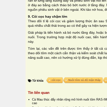
rắn lơ lửng lắng xuống đáy và phiêu sinh vật nổi lên
ở đáy ao bằng cách tháo bỏ bớt nước ở tầng đáy.
nguồn phiêu sinh vật ở bên ngoài. Khi tảo nở hoa, đ
9. Còi cọc hay chậm lớn
Theo dõi tỉ lệ còi cọc và giảm lượng thức ăn sau
quá nhiều chất thải trong ao có thể gây ra hiện tượn
Giải pháp là tiến hành xả bỏ nước tầng đáy, hoặc
nuôi. Trong trường hợp mật độ nuôi cao, tiến hà
này.
Tóm lại, các vấn đề trên được tìm thấy ở tất cả 
theo dõi tôm một cách cẩn thận và kiểm soát chất 
năng suất cao, nên có hướng xử lý đúng đắn, kịp thời
còi cọc
Nuôi tôm sú độ mặn thấp
Từ khóa
Tin liên quan
Cà Mau thúc đẩy nhân rộng mô hình nuôi tôm RAS-IM
cao