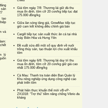
chiều
đăng
Giá tôm ngày 7/8: Thương lái giữ đà thu
 sản
mua ổn định, tôm cỡ 20 con/kg tiếp tục đạt
27
175.000 đồng/kg
 tạo
hiệp
Giữa làn sóng tăng giá, GrowMax tiếp tục
giữ cam kết không điều chỉnh giá bán
in và
Cargill tiếp tục sản xuất thức ăn cá tại nhà
máy Biên Hòa và Hưng Yên
Nam:
chết
Đề xuất sửa đổi một số quy định về nuôi
trồng thủy sản, tạo thuận lợi cho xuất khẩu
tôm
n lý
nguồn
Giá tôm ngày 6/8: Thương lái duy trì thu
mua ổn định, tôm cỡ 20 con/kg giữ giá cao
nhất 175.000 đồng/kg
Cà Mau: Thanh tra toàn diện Ban Quản lý
Khu nông nghiệp ứng dụng công nghệ cao
phát triển tôm
Phát hiện thực khuẩn thể mới vB-vP-
ZX1018: “Trợ thủ” tiềm năng chống Vibrio đa
kháng