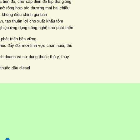
 tiến độ, chờ cấp điện để kịp thả giống
mở rộng hợp tác thương mại hai chiều
 không điều chỉnh giá bán
ản, tạo thuận lợi cho xuất khẩu tôm
ghiệp ứng dụng công nghệ cao phát triển
 phát triển bền vững
húc đẩy đổi mới lĩnh vực chăn nuôi, thú
h doanh và sử dụng thuốc thú y, thủy
thuộc dầu diesel