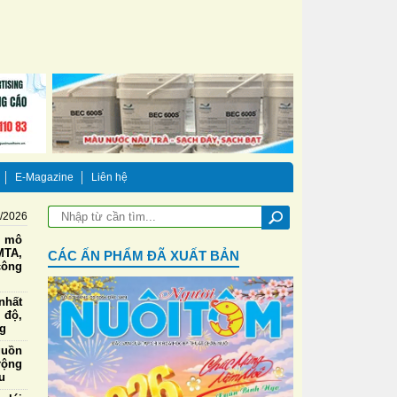
E-Magazine
Liên hệ
8/2026
g mô
TA,
CÁC ẤN PHẨM ĐÃ XUẤT BẢN
công
nhất
 độ,
ng
guồn
rộng
u