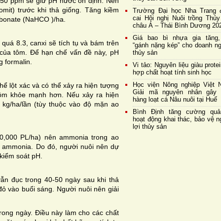
 50 ppm sẽ giữ pH nước ổn định. Nên
mit) trước khi thả giống. Tăng kiềm
Trường Đại học Nha Trang 
cai Hội nghị Nuôi trồng Thủy
rbonate (NaHCO )/ha.
châu Á – Thái Bình Dương 20
Giá bao bì nhựa gia tăng,
uá 8.3, canxi sẽ tích tụ và bám trên
“gánh nặng kép” cho doanh ng
 của tôm. Để hạn chế vấn đề này, pH
thủy sản
g formalin.
Vi tảo: Nguyên liệu giàu prote
hợp chất hoạt tính sinh học
Học viện Nông nghiệp Việt 
ể lột xác và có thể xảy ra hiện tượng
Giải mã nguyên nhân gây 
tôm khỏe mạnh hơn. Nếu xảy ra hiện
hàng loạt cá Nâu nuôi tại Huế
kg/ha/lần (tùy thuộc vào độ mặn ao
Bình Định tăng cường quả
hoạt động khai thác, bảo vệ 
lợi thủy sản
00,000 PL/ha) nên ammonia trong ao
a ammonia. Do đó, người nuôi nên dự
 kiểm soát pH.
ẫn đục trong 40-50 ngày sau khi thả
 vào buổi sáng. Người nuôi nên giải
trong ngày. Điều này làm cho các chất