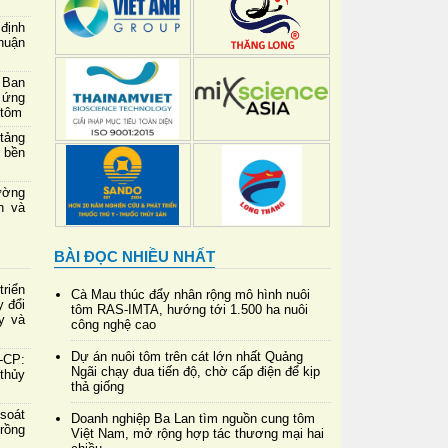
định
thuận
 Ban
 ứng
 tôm
 tảng
 bền
ường
h và
BÀI ĐỌC NHIỀU NHẤT
riển
Cà Mau thúc đẩy nhân rộng mô hình nuôi
y đổi
tôm RAS-IMTA, hướng tới 1.500 ha nuôi
y và
công nghệ cao
Dự án nuôi tôm trên cát lớn nhất Quảng
-CP:
Ngãi chạy đua tiến độ, chờ cấp điện để kịp
 thủy
thả giống
soát
Doanh nghiệp Ba Lan tìm nguồn cung tôm
rồng
Việt Nam, mở rộng hợp tác thương mại hai