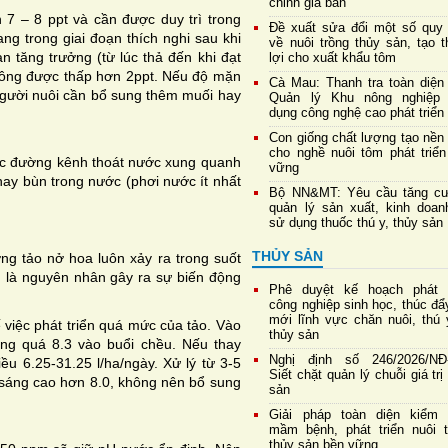
chỉnh giá bán
7 – 8 ppt và cần được duy trì trong
Đề xuất sửa đổi một số quy 
ang trong giai đoạn thích nghi sau khi
về nuôi trồng thủy sản, tạo 
ạn tăng trưởng (từ lúc thả đến khi đạt
lợi cho xuất khẩu tôm
hông được thấp hơn 2ppt. Nếu độ mặn
Cà Mau: Thanh tra toàn diện
 người nuôi cần bổ sung thêm muối hay
Quản lý Khu nông nghiệp
dụng công nghệ cao phát triển
Con giống chất lượng tạo nền
cho nghề nuôi tôm phát triển
oặc đường kênh thoát nước xung quanh
vững
ay bùn trong nước (phơi nước ít nhất
Bộ NN&MT: Yêu cầu tăng c
quản lý sản xuất, kinh doan
sử dụng thuốc thú y, thủy sản
THỦY SẢN
ng tảo nở hoa luôn xảy ra trong suốt
g là nguyên nhân gây ra sự biến động
Phê duyệt kế hoạch phát t
công nghiệp sinh học, thúc đẩ
mới lĩnh vực chăn nuôi, thú 
việc phát triển quá mức của tảo. Vào
thủy sản
ông quá 8.3 vào buổi chều. Nếu thay
Nghị định số 246/2026/NĐ
iều 6.25-31.25 l/ha/ngày. Xử lý từ 3-5
Siết chặt quản lý chuỗi giá trị
sáng cao hơn 8.0, không nên bổ sung
sản
Giải pháp toàn diện kiểm 
mầm bệnh, phát triển nuôi t
thủy sản bền vững