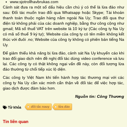
www.sjotrollhavbrukas.com
Cảnh sát đưa ra một số dấu hiệu cần chú ý có thể là lừa đảo như
sau: Đối tác muốn trao đổi qua Whatsapp hoặc Skype; Tài khoản
thanh toán thuộc ngân hàng nằm ngoài Na Uy; Trao đổi qua thư
điện tử không phải của các doanh nghiệp, bằng thư công cộng như
gmail; Mã số thuế VAT trên website là 10 ký tự (Các công ty Na Uy
có mã số thuế 9 ký tự); Website của công ty có tên miền không kết
thúc với đuôi .no; Website của công ty không có phiên bản tiếng Na
Uy.
Để giảm thiểu khả năng bị lừa đảo, cảnh sát Na Uy khuyến cáo khi
trao đổi giao dịch nên đề nghị đối tác dùng video conference và lưu
lại. Các công ty có thật không ngại vấn đề này, còn đối tượng lừa
đảo thường từ chối tiếp xúc lộ diện.
Các công ty Việt Nam khi tiến hành hợp tác thương mại với các
công ty Na Uy cần xác minh cẩn thận về đối tác để việc hợp tác,
giao dịch được đảm bảo hơn.
Nguồn tin: Công Thương
đối tác nauy
lừa đảo
Từ khóa
Tin liên quan