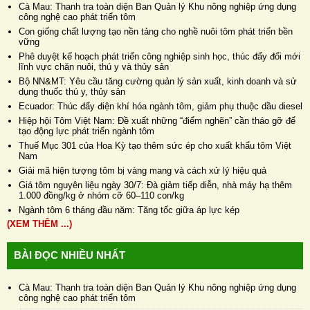
Cà Mau: Thanh tra toàn diện Ban Quản lý Khu nông nghiệp ứng dụng
công nghệ cao phát triển tôm
Con giống chất lượng tạo nền tảng cho nghề nuôi tôm phát triển bền
vững
Phê duyệt kế hoạch phát triển công nghiệp sinh học, thúc đẩy đổi mới
lĩnh vực chăn nuôi, thú y và thủy sản
Bộ NN&MT: Yêu cầu tăng cường quản lý sản xuất, kinh doanh và sử
dụng thuốc thú y, thủy sản
Ecuador: Thúc đẩy điện khí hóa ngành tôm, giảm phụ thuộc dầu diesel
Hiệp hội Tôm Việt Nam: Đề xuất những “điểm nghẽn” cần tháo gỡ để
tạo động lực phát triển ngành tôm
Thuế Mục 301 của Hoa Kỳ tạo thêm sức ép cho xuất khẩu tôm Việt
Nam
Giải mã hiện tượng tôm bị vàng mang và cách xử lý hiệu quả
Giá tôm nguyên liệu ngày 30/7: Đà giảm tiếp diễn, nhà máy hạ thêm
1.000 đồng/kg ở nhóm cỡ 60–110 con/kg
Ngành tôm 6 tháng đầu năm: Tăng tốc giữa áp lực kép
(XEM THÊM ...)
BÀI ĐỌC NHIỀU NHẤT
Cà Mau: Thanh tra toàn diện Ban Quản lý Khu nông nghiệp ứng dụng
công nghệ cao phát triển tôm