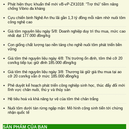
Phát hiện thực khuẩn thể mới vB-vP-ZX1018: “Trợ thủ” tiềm năng
chống Vibrio đa kháng
Cựu chiến binh Nghệ An thu lãi gần 1,3 tỷ đồng mỗi năm nhờ nuôi tôm
công nghệ cao
Giá tôm nguyên liệu ngày 5/8: Doanh nghiệp duy trì thu mua, mức cao
nhất đạt 177.000 đồng/kg
Con giống chất lượng tạo nền tảng cho nghề nuôi tôm phát triển bền
vững
Giá tôm thẻ nguyên liệu ngày 4/8: Thị trường ổn định, tôm thẻ cỡ 20
con/kg tiếp tục giữ đỉnh 185.000 đồng/kg
Giá tôm thẻ nguyên liệu ngày 3/8: Thương lái giữ giá thu mua tại ao
cỡ 20 con/kg vẫn ở mức 185.000 đồng/kg
Phê duyệt kế hoạch phát triển công nghiệp sinh học, thúc đẩy đổi mới
lĩnh vực chăn nuôi, thú y và thủy sản
Hệ tiêu hoá và khả năng tự vệ của tôm thẻ chân trắng
Nuôi tôm dưới tán rừng ngập mặn: Mô hình cộng sinh tiến tới chứng
nhận quốc tế
SẢN PHẨM CỦA BẠN