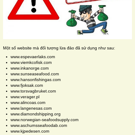
Một số website mà đối tượng lừa đảo đã sử dụng như sau:
www.espevaerlaks.com
www.viemkcofisk.com
www.inkanorge.com
www.sunseaseafood.com
www.hansonfishingas.com
www.fjoksak.com
www.torsvagbruket.com
www.verager.pl
www.alincoas.com
www.langenesas.com
www.diamondshipping.org
www.norwegian-seafoodsupply.com
www.aschumsseafoodab.com
www.kjpedesen.com