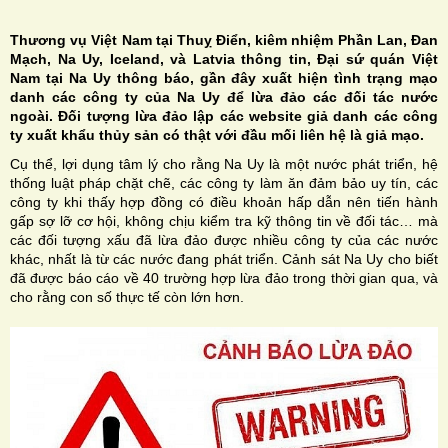
Thương vụ Việt Nam tại Thuỵ Điển, kiêm nhiệm Phần Lan, Đan
Mạch, Na Uy, Iceland, và Latvia thông tin, Đại sứ quán Việt
Nam tại Na Uy thông báo, gần đây xuất hiện tình trạng mạo
danh các công ty của Na Uy để lừa đảo các đối tác nước
ngoài. Đối tượng lừa đảo lập các website giả danh các công
H
ty xuất khẩu thủy sản có thật với đầu mối liên hệ là giả mạo.
N
Cụ thể, lợi dụng tâm lý cho rằng Na Uy là một nước phát triển, hệ
thống luật pháp chặt chẽ, các công ty làm ăn đảm bảo uy tín, các
công ty khi thấy hợp đồng có điều khoản hấp dẫn nên tiến hành
gấp sợ lỡ cơ hội, không chịu kiểm tra kỹ thông tin về đối tác… mà
các đối tượng xấu đã lừa đảo được nhiều công ty của các nước
khác, nhất là từ các nước đang phát triển. Cảnh sát Na Uy cho biết
đã được báo cáo về 40 trường hợp lừa đảo trong thời gian qua, và
cho rằng con số thực tế còn lớn hơn.