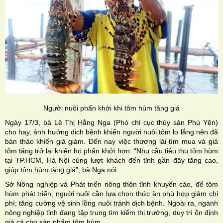
Người nuôi phấn khởi khi tôm hùm tăng giá
Ngày 17/3, bà Lê Thị Hằng Nga (Phó chi cục thủy sản Phú Yên)
cho hay, ảnh hưởng dịch bệnh khiến người nuôi tôm lo lắng nên đã
bán tháo khiến giá giảm. Đến nay việc thương lái tìm mua và giá
tôm tăng trở lại khiến họ phấn khởi hơn. “Nhu cầu tiêu thụ tôm hùm
tại TP.HCM, Hà Nội cùng lượt khách đến tỉnh gần đây tăng cao,
giúp tôm hùm tăng giá”, bà Nga nói.
Sở Nông nghiệp và Phát triển nông thôn tỉnh khuyến cáo, để tôm
hùm phát triển, người nuôi cần lựa chọn thức ăn phù hợp giảm chi
phí; tăng cường vệ sinh lồng nuôi tránh dịch bệnh. Ngoài ra, ngành
nông nghiệp tỉnh đang tập trung tìm kiếm thị trường, duy trì ổn định
giá cả cho sản phẩm tôm hùm.