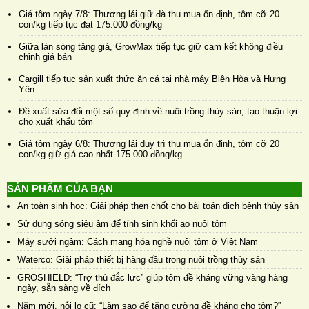
Giá tôm ngày 7/8: Thương lái giữ đà thu mua ổn định, tôm cỡ 20
con/kg tiếp tục đạt 175.000 đồng/kg
Giữa làn sóng tăng giá, GrowMax tiếp tục giữ cam kết không điều
chỉnh giá bán
Cargill tiếp tục sản xuất thức ăn cá tại nhà máy Biên Hòa và Hưng
Yên
Đề xuất sửa đổi một số quy định về nuôi trồng thủy sản, tạo thuận lợi
cho xuất khẩu tôm
Giá tôm ngày 6/8: Thương lái duy trì thu mua ổn định, tôm cỡ 20
con/kg giữ giá cao nhất 175.000 đồng/kg
SẢN PHẨM CỦA BẠN
An toàn sinh học: Giải pháp then chốt cho bài toán dịch bệnh thủy sản
Sử dụng sóng siêu âm để tính sinh khối ao nuôi tôm
Máy sưởi ngâm: Cách mạng hóa nghề nuôi tôm ở Việt Nam
Waterco: Giải pháp thiết bị hàng đầu trong nuôi trồng thủy sản
GROSHIELD: “Trợ thủ đắc lực” giúp tôm đề kháng vững vàng hàng
ngày, sẵn sàng về đích
Năm mới, nỗi lo cũ: “Làm sao để tăng cường đề kháng cho tôm?”