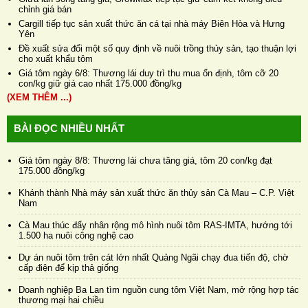
chỉnh giá bán
Cargill tiếp tục sản xuất thức ăn cá tại nhà máy Biên Hòa và Hưng
Yên
Đề xuất sửa đổi một số quy định về nuôi trồng thủy sản, tạo thuận lợi
cho xuất khẩu tôm
Giá tôm ngày 6/8: Thương lái duy trì thu mua ổn định, tôm cỡ 20
con/kg giữ giá cao nhất 175.000 đồng/kg
(XEM THÊM ...)
BÀI ĐỌC NHIỀU NHẤT
Giá tôm ngày 8/8: Thương lái chưa tăng giá, tôm 20 con/kg đạt
175.000 đồng/kg
Khánh thành Nhà máy sản xuất thức ăn thủy sản Cà Mau – C.P. Việt
Nam
Cà Mau thúc đẩy nhân rộng mô hình nuôi tôm RAS-IMTA, hướng tới
1.500 ha nuôi công nghệ cao
Dự án nuôi tôm trên cát lớn nhất Quảng Ngãi chạy đua tiến độ, chờ
cấp điện để kịp thả giống
Doanh nghiệp Ba Lan tìm nguồn cung tôm Việt Nam, mở rộng hợp tác
thương mại hai chiều