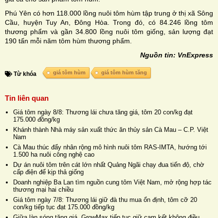
Phú Yên có hơn 118.000 lồng nuôi tôm hùm tập trung ở thị xã Sông
Cầu, huyện Tuy An, Đông Hòa. Trong đó, có 84.246 lồng tôm
thương phẩm và gần 34.800 lồng nuôi tôm giống, sản lượng đạt
190 tấn mỗi năm tôm hùm thương phẩm.
Nguồn tin: VnExpress
giá tôm hùm
giá tôm hùm tăng
Từ khóa
Tin liên quan
Giá tôm ngày 8/8: Thương lái chưa tăng giá, tôm 20 con/kg đạt
175.000 đồng/kg
Khánh thành Nhà máy sản xuất thức ăn thủy sản Cà Mau – C.P. Việt
Nam
Cà Mau thúc đẩy nhân rộng mô hình nuôi tôm RAS-IMTA, hướng tới
1.500 ha nuôi công nghệ cao
Dự án nuôi tôm trên cát lớn nhất Quảng Ngãi chạy đua tiến độ, chờ
cấp điện để kịp thả giống
Doanh nghiệp Ba Lan tìm nguồn cung tôm Việt Nam, mở rộng hợp tác
thương mại hai chiều
Giá tôm ngày 7/8: Thương lái giữ đà thu mua ổn định, tôm cỡ 20
con/kg tiếp tục đạt 175.000 đồng/kg
Giữa làn sóng tăng giá, GrowMax tiếp tục giữ cam kết không điều