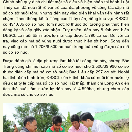
Chính phủ quy định chi tiết một số điều và biện pháp thi hành Luật
Thủy sản đã nêu rất rõ vai trò của địa phương về công tác cấp mã
số cơ sở nuôi tôm. Nhưng đến nay việc triển khai vẫn tiến hành rất
chậm. Theo thống kê từ Tổng cục Thủy sản, riêng khu vực ĐBSCL
có 494.635 cơ sở nuôi tôm nước lợ thuộc đối tượng phải thực hiện
đăng ký và cấp giấy xác nhận. Tuy nhiên, đến nay 8 tỉnh ven biển
ĐBSCL có nuôi tôm nước lợ mới cấp được 1.790 cơ sở. Đối với cá
tra, việc cấp mã số vùng nuôi được thực hiện tốt hơn. Song đến
nay cũng mới có 1.206/6.500 ao nuôi trong toàn vùng được cấp mã
số cơ sở nuôi.
Được đánh giá là địa phương làm khá tốt công tác này, nhưng Sóc
Trăng cũng chỉ mới cấp mã số cơ sở nuôi cho 3.500/39.990 cơ sở
thuộc diện cấp mã số cơ sở nuôi; Bạc Liêu cấp 297 cơ sở. Ngoài
hai tỉnh điển hình trên, ĐBSCL còn 6 tỉnh khác có nuôi tôm nước lợ
đều đạt tỷ lệ cấp mã số cơ sở nuôi rất thấp, thậm chí Long An diện
tích thả nuôi tôm nước lợ đến nay là 4.599ha, nhưng chưa cấp
được mã số cho cơ sở nào.