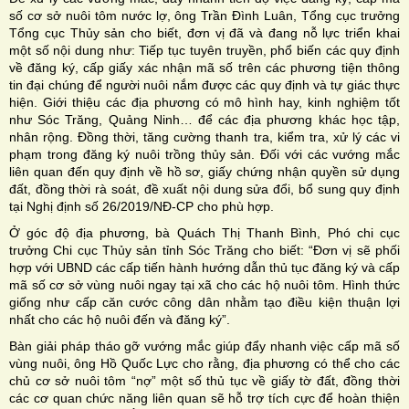
số cơ sở nuôi tôm nước lợ, ông Trần Đình Luân, Tổng cục trưởng
Tổng cục Thủy sản cho biết, đơn vị đã và đang nỗ lực triển khai
một số nội dung như: Tiếp tục tuyên truyền, phổ biến các quy định
về đăng ký, cấp giấy xác nhận mã số trên các phương tiện thông
tin đại chúng để người nuôi nắm được các quy định và tự giác thực
hiện. Giới thiệu các địa phương có mô hình hay, kinh nghiệm tốt
như Sóc Trăng, Quảng Ninh… để các địa phương khác học tập,
nhân rộng. Đồng thời, tăng cường thanh tra, kiểm tra, xử lý các vi
phạm trong đăng ký nuôi trồng thủy sản. Đối với các vướng mắc
liên quan đến quy định về hồ sơ, giấy chứng nhận quyền sử dụng
đất, đồng thời rà soát, đề xuất nội dung sửa đổi, bổ sung quy định
tại Nghị định số 26/2019/NĐ-CP cho phù hợp.
Ở góc độ địa phương, bà Quách Thị Thanh Bình, Phó chi cục
trưởng Chi cục Thủy sản tỉnh Sóc Trăng cho biết: “Đơn vị sẽ phối
hợp với UBND các cấp tiến hành hướng dẫn thủ tục đăng ký và cấp
mã số cơ sở vùng nuôi ngay tại xã cho các hộ nuôi tôm. Hình thức
giống như cấp căn cước công dân nhằm tạo điều kiện thuận lợi
nhất cho các hộ nuôi đến và đăng ký”.
Bàn giải pháp tháo gỡ vướng mắc giúp đẩy nhanh việc cấp mã số
vùng nuôi, ông Hồ Quốc Lực cho rằng, địa phương có thể cho các
chủ cơ sở nuôi tôm “nợ” một số thủ tục về giấy tờ đất, đồng thời
các cơ quan chức năng liên quan sẽ hỗ trợ tích cực để hoàn thiện