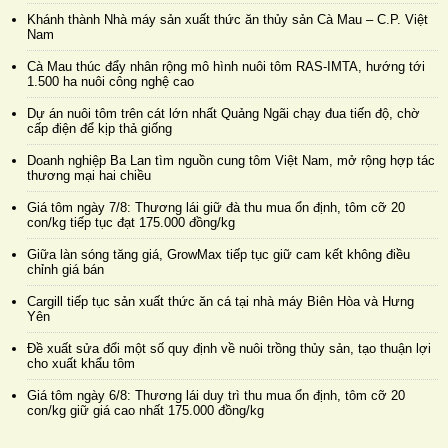
Khánh thành Nhà máy sản xuất thức ăn thủy sản Cà Mau – C.P. Việt
Nam
Cà Mau thúc đẩy nhân rộng mô hình nuôi tôm RAS-IMTA, hướng tới
1.500 ha nuôi công nghệ cao
Dự án nuôi tôm trên cát lớn nhất Quảng Ngãi chạy đua tiến độ, chờ
cấp điện để kịp thả giống
Doanh nghiệp Ba Lan tìm nguồn cung tôm Việt Nam, mở rộng hợp tác
thương mại hai chiều
Giá tôm ngày 7/8: Thương lái giữ đà thu mua ổn định, tôm cỡ 20
con/kg tiếp tục đạt 175.000 đồng/kg
Giữa làn sóng tăng giá, GrowMax tiếp tục giữ cam kết không điều
chỉnh giá bán
Cargill tiếp tục sản xuất thức ăn cá tại nhà máy Biên Hòa và Hưng
Yên
Đề xuất sửa đổi một số quy định về nuôi trồng thủy sản, tạo thuận lợi
cho xuất khẩu tôm
Giá tôm ngày 6/8: Thương lái duy trì thu mua ổn định, tôm cỡ 20
con/kg giữ giá cao nhất 175.000 đồng/kg