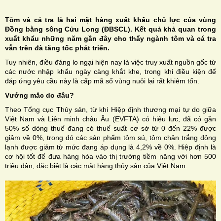
Tôm và cá tra là hai mặt hàng xuất khẩu chủ lực của vùng
Đồng bằng sông Cửu Long (ĐBSCL). Kết quả khả quan trong
xuất khẩu những năm gần đây cho thấy ngành tôm và cá tra
vẫn trên đà tăng tốc phát triển.
H
Tuy nhiên, điều đáng lo ngại hiện nay là việc truy xuất nguồn gốc từ
các nước nhập khẩu ngày càng khắt khe, trong khi điều kiện để
N
đáp ứng yêu cầu này là cấp mã số vùng nuôi lại rất khiêm tốn.
Vướng mắc do đâu?
Theo Tổng cục Thủy sản, từ khi Hiệp định thương mại tự do giữa
Việt Nam và Liên minh châu Âu (EVFTA) có hiệu lực, đã có gần
50% số dòng thuế đang có thuế suất cơ sở từ 0 đến 22% được
giảm về 0%, trong đó các sản phẩm tôm sú, tôm chân trắng đông
lạnh được giảm từ mức đang áp dụng là 4,2% về 0%. Hiệp định là
cơ hội tốt để đưa hàng hóa vào thị trường tiềm năng với hơn 500
triệu dân, đặc biệt là các mặt hàng thủy sản của Việt Nam.