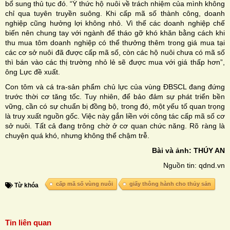
bổ sung thủ tục đó. “Ý thức hộ nuôi về trách nhiệm của mình không
chỉ qua tuyên truyền suông. Khi cấp mã số thành công, doanh
nghiệp cũng hưởng lợi không nhỏ. Vì thế các doanh nghiệp chế
biến nên chung tay với ngành để tháo gỡ khó khăn bằng cách khi
thu mua tôm doanh nghiệp có thể thưởng thêm trong giá mua tại
các cơ sở nuôi đã được cấp mã số, còn các hộ nuôi chưa có mã số
thì bán vào các thị trường nhỏ lẻ sẽ được mua với giá thấp hơn”,
ông Lực đề xuất.
Con tôm và cá tra-sản phẩm chủ lực của vùng ĐBSCL đang đứng
trước thời cơ tăng tốc. Tuy nhiên, để bảo đảm sự phát triển bền
vững, cần có sự chuẩn bị đồng bộ, trong đó, một yếu tố quan trọng
là truy xuất nguồn gốc. Việc này gắn liền với công tác cấp mã số cơ
sở nuôi. Tất cả đang trông chờ ở cơ quan chức năng. Rõ ràng là
chuyện quá khó, nhưng không thể chậm trễ.
Bài và ảnh: THÚY AN
Nguồn tin: qdnd.vn
cấp mã số vùng nuôi
giấy thông hành cho thủy sản
Từ khóa
Tin liên quan