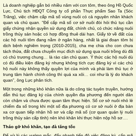
Là doanh nghiệp gắn bó nhiều năm với con tôm, theo ông Hồ Quốc
Lực, Chủ tịch HĐQT Công ty cổ phần Thực phẩm Sao Ta (Sóc
Trăng), việc chậm cấp mã số vùng nuôi có cả nguyên nhân khách
quan và chủ quan. “Để cấp mã số cơ sở nuôi đòi hỏi thủ tục cần
giấy chứng nhận quyền sử dụng đất, chính chủ, có chức năng nuôi
trồng thủy sản hoặc có hợp đồng thuê dài hạn. Giấy tờ về đất của
các hộ nuôi tôm đang nằm ở ngân hàng, nhất là giai đoạn tôm bị
dịch bệnh nghiêm trọng (2010-2015), cha mẹ chia cho con chưa
tách thửa, đất chưa chuyển mục đích sử dụng qua nuôi trồng dù đã
có chủ trương chung… là rào cản chủ quan. Ý thức các hộ nuôi dù
có đủ điều kiện đăng ký nhưng không tích cực đăng ký vì các chủ
hộ nuôi này không thấy quyền lợi của mình và phải làm thủ tục ở
trung tâm hành chính công thì quá xa xôi… coi như là lý do khách
quan”, ông Lực phân tích.
Một trong những khó khăn nữa là do công tác tuyên truyền, hướng
dẫn thủ tục đăng ký của chính quyền địa phương đến người dân
còn chậm và chưa được quan tâm thực hiện. Số cơ sở nuôi nhỏ lẻ
chiếm đa số trong khi một số địa phương có cơ sở nuôi ở địa bàn
xa cơ quan tiếp nhận hồ sơ và cấp mã số (cơ quan quản lý nuôi
trồng thủy sản cấp tỉnh) nên khó khăn khi thực hiện nộp hồ sơ….
Tháo gỡ khó khăn, tạo đà tăng tốc
Để xử lý các vướng mắc, đẩy nhanh tiến độ việc đăng ký, cấp mã