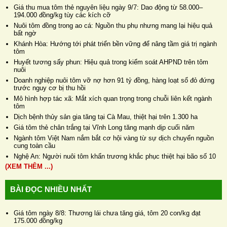
Giá thu mua tôm thẻ nguyên liệu ngày 9/7: Dao động từ 58.000–
194.000 đồng/kg tùy các kích cỡ
Nuôi tôm đồng trong ao cá: Nguồn thu phụ nhưng mang lại hiệu quả
bất ngờ
Khánh Hòa: Hướng tới phát triển bền vững để nâng tầm giá trị ngành
tôm
Huyết tương sấy phun: Hiệu quả trong kiểm soát AHPND trên tôm
nuôi
Doanh nghiệp nuôi tôm vỡ nợ hơn 91 tỷ đồng, hàng loạt sổ đỏ đứng
trước nguy cơ bị thu hồi
Mô hình hợp tác xã: Mắt xích quan trọng trong chuỗi liên kết ngành
tôm
Dịch bệnh thủy sản gia tăng tại Cà Mau, thiệt hại trên 1.300 ha
Giá tôm thẻ chân trắng tại Vĩnh Long tăng mạnh dịp cuối năm
Ngành tôm Việt Nam nắm bắt cơ hội vàng từ sự dịch chuyển nguồn
cung toàn cầu
Nghệ An: Người nuôi tôm khẩn trương khắc phục thiệt hại bão số 10
(XEM THÊM ...)
BÀI ĐỌC NHIỀU NHẤT
Giá tôm ngày 8/8: Thương lái chưa tăng giá, tôm 20 con/kg đạt
175.000 đồng/kg