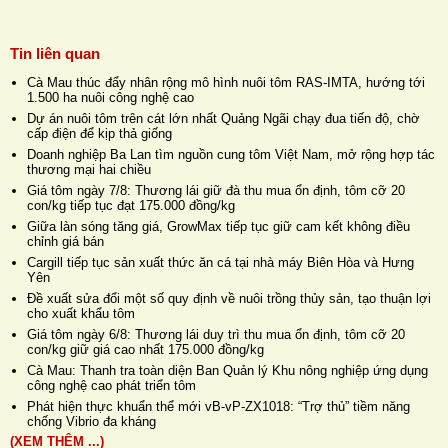
Tin liên quan
Cà Mau thúc đẩy nhân rộng mô hình nuôi tôm RAS-IMTA, hướng tới
1.500 ha nuôi công nghệ cao
Dự án nuôi tôm trên cát lớn nhất Quảng Ngãi chạy đua tiến độ, chờ
cấp điện để kịp thả giống
Doanh nghiệp Ba Lan tìm nguồn cung tôm Việt Nam, mở rộng hợp tác
thương mại hai chiều
Giá tôm ngày 7/8: Thương lái giữ đà thu mua ổn định, tôm cỡ 20
con/kg tiếp tục đạt 175.000 đồng/kg
Giữa làn sóng tăng giá, GrowMax tiếp tục giữ cam kết không điều
chỉnh giá bán
Cargill tiếp tục sản xuất thức ăn cá tại nhà máy Biên Hòa và Hưng
Yên
Đề xuất sửa đổi một số quy định về nuôi trồng thủy sản, tạo thuận lợi
cho xuất khẩu tôm
Giá tôm ngày 6/8: Thương lái duy trì thu mua ổn định, tôm cỡ 20
con/kg giữ giá cao nhất 175.000 đồng/kg
Cà Mau: Thanh tra toàn diện Ban Quản lý Khu nông nghiệp ứng dụng
công nghệ cao phát triển tôm
Phát hiện thực khuẩn thể mới vB-vP-ZX1018: “Trợ thủ” tiềm năng
chống Vibrio đa kháng
(XEM THÊM ...)