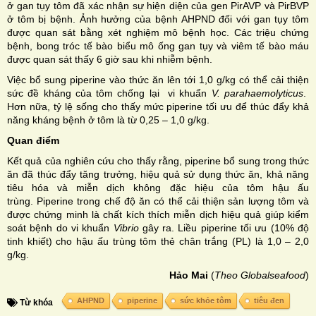
ở gan tụy tôm đã xác nhận sự hiện diện của gen PirAVP và PirBVP
ở tôm bị bệnh. Ảnh hưởng của bệnh AHPND đối với gan tụy tôm
được quan sát bằng xét nghiệm mô bệnh học. Các triệu chứng
bệnh, bong tróc tế bào biểu mô ống gan tụy và viêm tế bào máu
được quan sát thấy 6 giờ sau khi nhiễm bệnh.
Việc bổ sung piperine vào thức ăn lên tới 1,0 g/kg có thể cải thiện
sức đề kháng của tôm chống lại vi khuẩn
V. parahaemolyticus
.
Hơn nữa, tỷ lệ sống cho thấy mức piperine tối ưu để thúc đẩy khả
năng kháng bệnh ở tôm là từ 0,25 – 1,0 g/kg.
Quan điểm
Kết quả của nghiên cứu cho thấy rằng, piperine bổ sung trong thức
ăn đã thúc đẩy tăng trưởng, hiệu quả sử dụng thức ăn, khả năng
tiêu hóa và miễn dịch không đặc hiệu của tôm hậu ấu
trùng. Piperine trong chế độ ăn có thể cải thiện sản lượng tôm và
được chứng minh là chất kích thích miễn dịch hiệu quả giúp kiểm
soát bệnh do vi khuẩn
Vibrio
gây ra. Liều piperine tối ưu (10% độ
tinh khiết) cho hậu ấu trùng tôm thẻ chân trắng (PL) là 1,0 – 2,0
g/kg.
Hảo Mai
(
Theo Globalseafood
)
AHPND
piperine
sức khỏe tôm
tiêu đen
Từ khóa