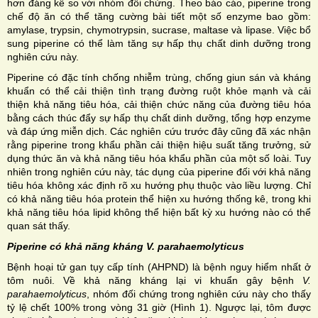
hơn đáng kể so với nhóm đối chứng. Theo báo cáo, piperine trong
chế độ ăn có thể tăng cường bài tiết một số enzyme bao gồm:
amylase, trypsin, chymotrypsin, sucrase, maltase và lipase. Việc bổ
sung piperine có thể làm tăng sự hấp thụ chất dinh dưỡng trong
nghiên cứu này.
Piperine có đặc tính chống nhiễm trùng, chống giun sán và kháng
khuẩn có thể cải thiện tình trạng đường ruột khỏe mạnh và cải
thiện khả năng tiêu hóa, cải thiện chức năng của đường tiêu hóa
bằng cách thúc đẩy sự hấp thụ chất dinh dưỡng, tổng hợp enzyme
và đáp ứng miễn dịch. Các nghiên cứu trước đây cũng đã xác nhận
rằng piperine trong khẩu phần cải thiện hiệu suất tăng trưởng, sử
dụng thức ăn và khả năng tiêu hóa khẩu phần của một số loài. Tuy
nhiên trong nghiên cứu này, tác dụng của piperine đối với khả năng
tiêu hóa không xác định rõ xu hướng phụ thuộc vào liều lượng. Chỉ
có khả năng tiêu hóa protein thể hiện xu hướng thống kê, trong khi
khả năng tiêu hóa lipid không thể hiện bất kỳ xu hướng nào có thể
quan sát thấy.
Piperine có khả năng kháng V. parahaemolyticus
Bệnh hoại tử gan tụy cấp tính (AHPND) là bệnh nguy hiểm nhất ở
tôm nuôi. Về khả năng kháng lại vi khuẩn gây bệnh
V.
parahaemolyticus
, nhóm đối chứng trong nghiên cứu này cho thấy
tỷ lệ chết 100% trong vòng 31 giờ (Hình 1). Ngược lại, tôm được