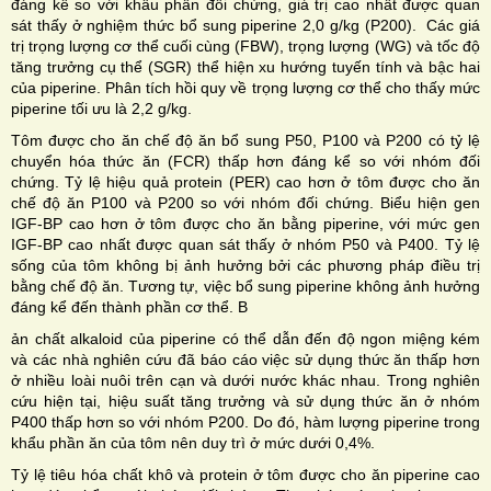
đáng kể so với khẩu phần đối chứng, giá trị cao nhất được quan
sát thấy ở nghiệm thức bổ sung piperine 2,0 g/kg (P200). Các giá
trị trọng lượng cơ thể cuối cùng (FBW), trọng lượng (WG) và tốc độ
tăng trưởng cụ thể (SGR) thể hiện xu hướng tuyến tính và bậc hai
của piperine. Phân tích hồi quy về trọng lượng cơ thể cho thấy mức
piperine tối ưu là 2,2 g/kg.
Tôm được cho ăn chế độ ăn bổ sung P50, P100 và P200 có tỷ lệ
chuyển hóa thức ăn (FCR) thấp hơn đáng kể so với nhóm đối
chứng. Tỷ lệ hiệu quả protein (PER) cao hơn ở tôm được cho ăn
chế độ ăn P100 và P200 so với nhóm đối chứng. Biểu hiện gen
IGF-BP cao hơn ở tôm được cho ăn bằng piperine, với mức gen
IGF-BP cao nhất được quan sát thấy ở nhóm P50 và P400. Tỷ lệ
sống của tôm không bị ảnh hưởng bởi các phương pháp điều trị
bằng chế độ ăn. Tương tự, việc bổ sung piperine không ảnh hưởng
đáng kể đến thành phần cơ thể. B
ản chất alkaloid của piperine có thể dẫn đến độ ngon miệng kém
và các nhà nghiên cứu đã báo cáo việc sử dụng thức ăn thấp hơn
ở nhiều loài nuôi trên cạn và dưới nước khác nhau. Trong nghiên
cứu hiện tại, hiệu suất tăng trưởng và sử dụng thức ăn ở nhóm
P400 thấp hơn so với nhóm P200. Do đó, hàm lượng piperine trong
khẩu phần ăn của tôm nên duy trì ở mức dưới 0,4%.
Tỷ lệ tiêu hóa chất khô và protein ở tôm được cho ăn piperine cao