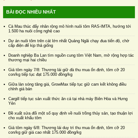
BÀI ĐỌC NHIỀU NHẤT
Cà Mau thúc đẩy nhân rộng mô hình nuôi tôm RAS-IMTA, hướng tới
1.500 ha nuôi công nghệ cao
Dự án nuôi tôm trên cát lớn nhất Quảng Ngãi chạy đua tiến độ, chờ
cấp điện để kịp thả giống
Doanh nghiệp Ba Lan tìm nguồn cung tôm Việt Nam, mở rộng hợp tác
thương mại hai chiều
Giá tôm ngày 7/8: Thương lái giữ đà thu mua ổn định, tôm cỡ 20
con/kg tiếp tục đạt 175.000 đồng/kg
Giữa làn sóng tăng giá, GrowMax tiếp tục giữ cam kết không điều
chỉnh giá bán
Cargill tiếp tục sản xuất thức ăn cá tại nhà máy Biên Hòa và Hưng
Yên
Đề xuất sửa đổi một số quy định về nuôi trồng thủy sản, tạo thuận lợi
cho xuất khẩu tôm
Giá tôm ngày 6/8: Thương lái duy trì thu mua ổn định, tôm cỡ 20
con/kg giữ giá cao nhất 175.000 đồng/kg