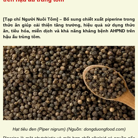
[Tạp chí Người Nuôi Tôm] – Bổ sung chiết xuất piperine trong
thức ăn giúp cải thiện tăng trưởng, hiệu quả sử dụng thức
ăn, tiêu hóa, miễn dịch và khả năng kháng bệnh AHPND trên
H
hậu ấu trùng tôm.
N
Hạt tiêu đen (Piper nigrum) (Nguồn: dongduongfood.com)
Piperine là một phytobiotic và một hợp chất alkaloid có nguồn gốc