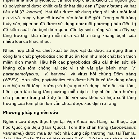
từ polyphenol được chiết xuất từ hạt tiêu đen (
Piper nigrum
) và hạt
tiêu dài (
P. longum
). Hạt tiêu được sử dụng rộng rãi như một loại
gia vị và trong y học cổ truyền trên toàn thế giới. Trong nuôi trồng
thủy sản, piperine đã được sử dụng như một phương pháp điều trị
để kiểm soát các bệnh liên quan đến ký sinh trùng và thúc đẩy sự
tăng trưởng, khả năng miễn dịch và khả năng kháng bệnh của
nhiều loài cá khác nhau.
Nhiều hợp chất và chiết xuất từ thực vật đã được sử dụng thành
công làm chất phytobiotics cho thức ăn tôm như một chất kích thích
miễn dịch mạnh. Hầu hết các phytobiotics đều cải thiện sức đề
kháng của tôm chống lại các vi sinh vật gây bệnh như
V.
parahaemolyticus, V. harveyi
và virus hội chứng Đốm trắng
(WSSV). Hơn nữa, phytobiotics còn được biết là có tác dụng nâng
cao hiệu suất tăng trưởng và hiệu quả sử dụng thức ăn của tôm,
bên cạnh tác dụng tăng cường miễn dịch. Tuy nhiên, ảnh hưởng
của piperine trong chế độ ăn đối với sức khỏe và hiệu suất tăng
trưởng của tôm phần lớn vẫn chưa được xác định rõ ràng.
Phương pháp nghiên cứu
Nghiên cứu được thực hiện tại Viện Khoa học Hàng hải thuộc Đại
học Quốc gia Jeju (Hàn Quốc). Tôm thẻ chân trắng (
Litopenaeus
vannamei
) được mua từ một nhà cung cấp thương mại tại Tamra,
Jeju, Hàn Quốc. Tôm có kích thước 0,40 ± 0,01g được chọn và thả