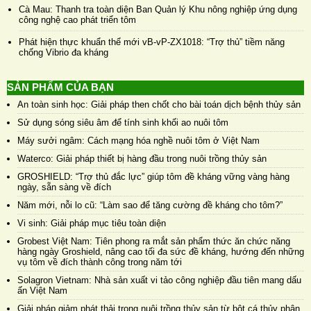
Cà Mau: Thanh tra toàn diện Ban Quản lý Khu nông nghiệp ứng dụng
công nghệ cao phát triển tôm
Phát hiện thực khuẩn thể mới vB-vP-ZX1018: “Trợ thủ” tiềm năng
chống Vibrio đa kháng
SẢN PHẨM CỦA BẠN
An toàn sinh học: Giải pháp then chốt cho bài toán dịch bệnh thủy sản
Sử dụng sóng siêu âm để tính sinh khối ao nuôi tôm
Máy sưởi ngâm: Cách mạng hóa nghề nuôi tôm ở Việt Nam
Waterco: Giải pháp thiết bị hàng đầu trong nuôi trồng thủy sản
GROSHIELD: “Trợ thủ đắc lực” giúp tôm đề kháng vững vàng hàng
ngày, sẵn sàng về đích
Năm mới, nỗi lo cũ: “Làm sao để tăng cường đề kháng cho tôm?”
Vi sinh: Giải pháp mục tiêu toàn diện
Grobest Việt Nam: Tiên phong ra mắt sản phẩm thức ăn chức năng
hàng ngày Groshield, nâng cao tối đa sức đề kháng, hướng đến những
vụ tôm về đích thành công trong năm tới
Solagron Vietnam: Nhà sản xuất vi tảo công nghiệp đầu tiên mang dấu
ấn Việt Nam
Giải pháp giảm phát thải trong nuôi trồng thủy sản từ bột cá thủy phân