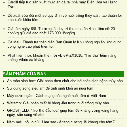
Cargill tiếp tục sản xuất thức ăn cá tại nhà máy Biên Hòa và Hưng
Yên
Đề xuất sửa đổi một số quy định về nuôi trồng thủy sản, tạo thuận lợi
cho xuất khẩu tôm
Giá tôm ngày 6/8: Thương lái duy trì thu mua ổn định, tôm cỡ 20
con/kg giữ giá cao nhất 175.000 đồng/kg
Cà Mau: Thanh tra toàn diện Ban Quản lý Khu nông nghiệp ứng dụng
công nghệ cao phát triển tôm
Phát hiện thực khuẩn thể mới vB-vP-ZX1018: “Trợ thủ” tiềm năng
chống Vibrio đa kháng
SẢN PHẨM CỦA BẠN
An toàn sinh học: Giải pháp then chốt cho bài toán dịch bệnh thủy sản
Sử dụng sóng siêu âm để tính sinh khối ao nuôi tôm
Máy sưởi ngâm: Cách mạng hóa nghề nuôi tôm ở Việt Nam
Waterco: Giải pháp thiết bị hàng đầu trong nuôi trồng thủy sản
GROSHIELD: “Trợ thủ đắc lực” giúp tôm đề kháng vững vàng hàng
ngày, sẵn sàng về đích
Năm mới, nỗi lo cũ: “Làm sao để tăng cường đề kháng cho tôm?”