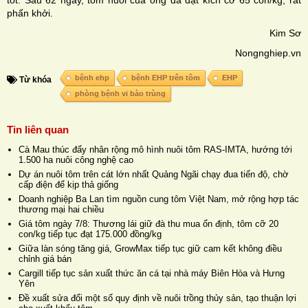
phấn khởi.
Kim Sơ
Nongnghiep.vn
bệnh ehp
bệnh EHP trên tôm
EHP
Từ khóa
phòng bệnh vi bào trùng
Tin liên quan
Cà Mau thúc đẩy nhân rộng mô hình nuôi tôm RAS-IMTA, hướng tới
1.500 ha nuôi công nghệ cao
Dự án nuôi tôm trên cát lớn nhất Quảng Ngãi chạy đua tiến độ, chờ
cấp điện để kịp thả giống
Doanh nghiệp Ba Lan tìm nguồn cung tôm Việt Nam, mở rộng hợp tác
thương mại hai chiều
Giá tôm ngày 7/8: Thương lái giữ đà thu mua ổn định, tôm cỡ 20
con/kg tiếp tục đạt 175.000 đồng/kg
Giữa làn sóng tăng giá, GrowMax tiếp tục giữ cam kết không điều
chỉnh giá bán
Cargill tiếp tục sản xuất thức ăn cá tại nhà máy Biên Hòa và Hưng
Yên
Đề xuất sửa đổi một số quy định về nuôi trồng thủy sản, tạo thuận lợi