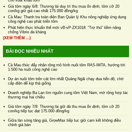
cho xuất khẩu tôm
Giá tôm ngày 6/8: Thương lái duy trì thu mua ổn định, tôm cỡ 20
con/kg giữ giá cao nhất 175.000 đồng/kg
Cà Mau: Thanh tra toàn diện Ban Quản lý Khu nông nghiệp ứng dụng
công nghệ cao phát triển tôm
Phát hiện thực khuẩn thể mới vB-vP-ZX1018: “Trợ thủ” tiềm năng
chống Vibrio đa kháng
(XEM THÊM ...)
BÀI ĐỌC NHIỀU NHẤT
Cà Mau thúc đẩy nhân rộng mô hình nuôi tôm RAS-IMTA, hướng tới
1.500 ha nuôi công nghệ cao
Dự án nuôi tôm trên cát lớn nhất Quảng Ngãi chạy đua tiến độ, chờ
cấp điện để kịp thả giống
Doanh nghiệp Ba Lan tìm nguồn cung tôm Việt Nam, mở rộng hợp tác
thương mại hai chiều
Giá tôm ngày 7/8: Thương lái giữ đà thu mua ổn định, tôm cỡ 20
con/kg tiếp tục đạt 175.000 đồng/kg
Giữa làn sóng tăng giá, GrowMax tiếp tục giữ cam kết không điều
chỉnh giá bán