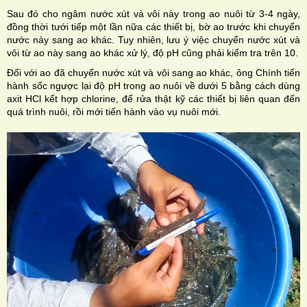
Sau đó cho ngâm nước xút và vôi này trong ao nuôi từ 3-4 ngày,
đồng thời tưới tiếp một lần nữa các thiết bị, bờ ao trước khi chuyển
nước này sang ao khác. Tuy nhiên, lưu ý việc chuyển nước xút và
vôi từ ao này sang ao khác xử lý, độ pH cũng phải kiểm tra trên 10.
Đối với ao đã chuyển nước xút và vôi sang ao khác, ông Chính tiến
hành sốc ngược lại độ pH trong ao nuôi về dưới 5 bằng cách dùng
axit HCl kết hợp chlorine, để rửa thật kỹ các thiết bị liên quan đến
quá trình nuôi, rồi mới tiến hành vào vụ nuôi mới.