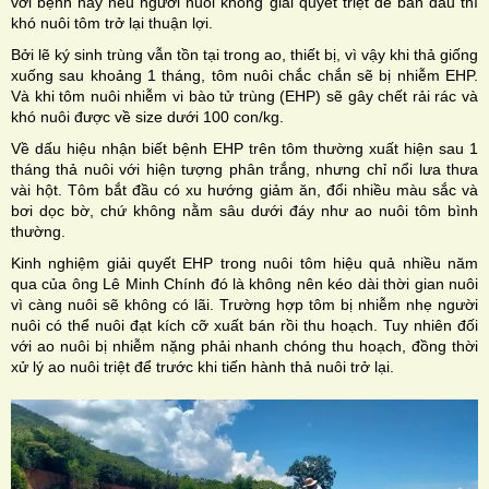
với bệnh này nếu người nuôi không giải quyết triệt để ban đầu thì
khó nuôi tôm trở lại thuận lợi.
Bởi lẽ ký sinh trùng vẫn tồn tại trong ao, thiết bị, vì vậy khi thả giống
xuống sau khoảng 1 tháng, tôm nuôi chắc chắn sẽ bị nhiễm EHP.
Và khi tôm nuôi nhiễm vi bào tử trùng (EHP) sẽ gây chết rải rác và
khó nuôi được về size dưới 100 con/kg.
Về dấu hiệu nhận biết bệnh EHP trên tôm thường xuất hiện sau 1
tháng thả nuôi với hiện tượng phân trắng, nhưng chỉ nổi lưa thưa
vài hột. Tôm bắt đầu có xu hướng giảm ăn, đổi nhiều màu sắc và
bơi dọc bờ, chứ không nằm sâu dưới đáy như ao nuôi tôm bình
thường.
Kinh nghiệm giải quyết EHP trong nuôi tôm hiệu quả nhiều năm
qua của ông Lê Minh Chính đó là không nên kéo dài thời gian nuôi
vì càng nuôi sẽ không có lãi. Trường hợp tôm bị nhiễm nhẹ người
nuôi có thể nuôi đạt kích cỡ xuất bán rồi thu hoạch. Tuy nhiên đối
với ao nuôi bị nhiễm nặng phải nhanh chóng thu hoạch, đồng thời
xử lý ao nuôi triệt để trước khi tiến hành thả nuôi trở lại.