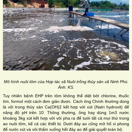
Mô hình nuôi tôm của Hợp tác xã Nuôi trồng thủy sản xã Ninh Phú.
Ảnh: KS.
Tuy nhiên bệnh EHP trên tôm không thể diệt bởi chlorine, thuốc
tím, formol một cách đơn giản được. Cách ông Chính thường dùng
là vôi trong thủy sản Ca(OH)2 kết hợp với xút (Natri hydroxit) để
nâng độ pH trên 10. Thông thường, ông hay dùng 1m3 nước
khoảng 3kg xút kết hợp với vôi pha ra để tưới tất cả mọi thứ trong
ao nuôi tôm, kể cả các thiết bị. Dưới đáy ao cũng mở hố xi phong
để nước xút và vôi thấm xuống hết đáy ao để giải quyết toàn bộ.