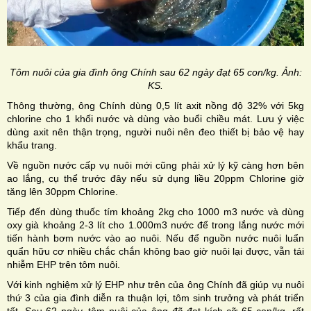
Tôm nuôi của gia đình ông Chính sau 62 ngày đạt 65 con/kg. Ảnh:
KS.
Thông thường, ông Chính dùng 0,5 lít axit nồng độ 32% với 5kg
chlorine cho 1 khối nước và dùng vào buổi chiều mát. Lưu ý việc
dùng axit nên thận trọng, người nuôi nên đeo thiết bị bảo vệ hay
khẩu trang.
Về nguồn nước cấp vụ nuôi mới cũng phải xử lý kỹ càng hơn bên
ao lắng, cụ thể trước đây nếu sử dụng liều 20ppm Chlorine giờ
tăng lên 30ppm Chlorine.
Tiếp đến dùng thuốc tím khoảng 2kg cho 1000 m3 nước và dùng
oxy già khoảng 2-3 lít cho 1.000m3 nước để trong lắng nước mới
tiến hành bơm nước vào ao nuôi. Nếu để nguồn nước nuôi luẩn
quẩn hữu cơ nhiều chắc chắn không bao giờ nuôi lại được, vẫn tái
nhiễm EHP trên tôm nuôi.
Với kinh nghiệm xử lý EHP như trên của ông Chính đã giúp vụ nuôi
thứ 3 của gia đình diễn ra thuận lợi, tôm sinh trưởng và phát triển
tốt. Sau 62 ngày, tôm nuôi của ông đã đạt kích cỡ 65 con/kg, rất