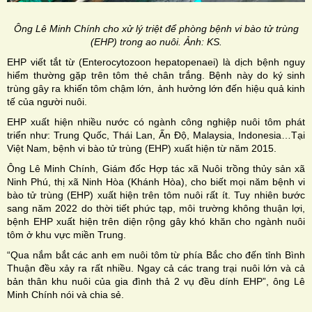
Ông Lê Minh Chính cho xử lý triệt để phòng bệnh vi bào tử trùng
(EHP) trong ao nuôi. Ảnh: KS.
EHP viết tắt từ (Enterocytozoon hepatopenaei) là dịch bệnh nguy
hiểm thường gặp trên tôm thẻ chân trắng. Bệnh này do ký sinh
trùng gây ra khiến tôm chậm lớn, ảnh hưởng lớn đến hiệu quả kinh
tế của người nuôi.
EHP xuất hiện nhiều nước có ngành công nghiệp nuôi tôm phát
triển như: Trung Quốc, Thái Lan, Ấn Độ, Malaysia, Indonesia…Tại
Việt Nam, bệnh vi bào tử trùng (EHP) xuất hiện từ năm 2015.
Ông Lê Minh Chính, Giám đốc Hợp tác xã Nuôi trồng thủy sản xã
Ninh Phú, thị xã Ninh Hòa (Khánh Hòa), cho biết mọi năm bệnh vi
bào tử trùng (EHP) xuất hiện trên tôm nuôi rất ít. Tuy nhiên bước
sang năm 2022 do thời tiết phức tạp, môi trường không thuận lợi,
bệnh EHP xuất hiện trên diện rộng gây khó khăn cho ngành nuôi
tôm ở khu vực miền Trung.
“Qua nắm bắt các anh em nuôi tôm từ phía Bắc cho đến tỉnh Bình
Thuận đều xảy ra rất nhiều. Ngay cả các trang trại nuôi lớn và cả
bản thân khu nuôi của gia đình thả 2 vụ đều dính EHP”, ông Lê
Minh Chính nói và chia sẻ.