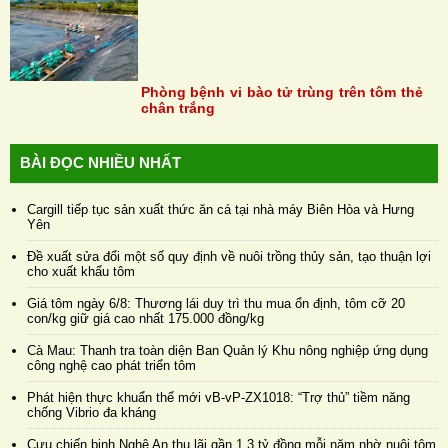
Phòng bệnh vi bào tử trùng trên tôm thẻ
chân trắng
BÀI ĐỌC NHIỀU NHẤT
Cargill tiếp tục sản xuất thức ăn cá tại nhà máy Biên Hòa và Hưng
Yên
Đề xuất sửa đổi một số quy định về nuôi trồng thủy sản, tạo thuận lợi
cho xuất khẩu tôm
Giá tôm ngày 6/8: Thương lái duy trì thu mua ổn định, tôm cỡ 20
con/kg giữ giá cao nhất 175.000 đồng/kg
Cà Mau: Thanh tra toàn diện Ban Quản lý Khu nông nghiệp ứng dụng
công nghệ cao phát triển tôm
Phát hiện thực khuẩn thể mới vB-vP-ZX1018: “Trợ thủ” tiềm năng
chống Vibrio đa kháng
Cựu chiến binh Nghệ An thu lãi gần 1,3 tỷ đồng mỗi năm nhờ nuôi tôm