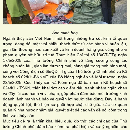
Ảnh minh hoạ
Ngành thủy sản Việt Nam, một trong những trụ cột kinh tế quan
trọng, đang đối mặt với nhiều thách thức từ các hành vi buôn lậu,
gian lận thương mại, sản xuất và kinh doanh hàng giả, cũng như vi
phạm quyền sở hữu trí tuệ Thực hiện Chỉ thị số 13/CT-TTg ngày
17/5/2025 của Thủ tướng Chính phủ về tăng cường công tác
chống buôn lậu, gian lận thương mại, hàng giả trong tình hình mới,
cùng với Công điện số 65/QĐ-TTg của Thủ tướng Chính phủ và Kế
hoạch số 02/KH-BNNMT của Bộ Nông nghiệp và Môi trường, ngày
22/5/2025, Cục Thủy sản và Kiểm ngư đã ban hành Kế hoạch số
624/KH- TSKN, triển khai đợt cao điểm đấu tranh nhằm ngăn chặn
và đẩy lùi các hành vi vi phạm, góp phần đảm bảo môi trường kinh
doanh lành mạnh và bảo vệ quyền lợi người tiêu dùng. Đây là hành
động quyết liệt, thể hiện sự phối hợp chặt chẽ giữa các cơ quan
quản lý nhà nước nhằm giải quyết triệt để các vấn đề nổi cộm trong
lĩnh vực thủy sản.
Mục tiêu đề ra là triển khai hiệu quả, kịp thời các chi đạo của Thủ
tướng Chính phủ, đảm bảo kiểm tra, phát hiện và xử lý nghiêm các