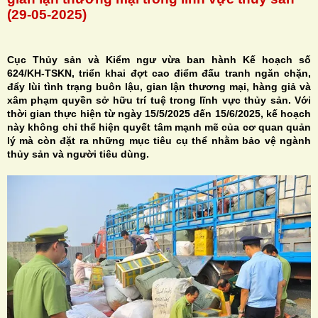
(29-05-2025)
Cục Thủy sản và Kiểm ngư vừa ban hành Kế hoạch số
624/KH-TSKN, triển khai đợt cao điểm đấu tranh ngăn chặn,
H
đẩy lùi tình trạng buôn lậu, gian lận thương mại, hàng giả và
xâm phạm quyền sở hữu trí tuệ trong lĩnh vực thủy sản. Với
N
thời gian thực hiện từ ngày 15/5/2025 đến 15/6/2025, kế hoạch
này không chỉ thể hiện quyết tâm mạnh mẽ của cơ quan quản
lý mà còn đặt ra những mục tiêu cụ thể nhằm bảo vệ ngành
thủy sản và người tiêu dùng.