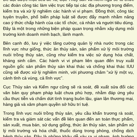
các đoàn công tác làm việc trực tiếp tại các địa phương trọng điểm,
kiểm tra và xử lý nghiêm các hành vi vi phạm. Đồng thời, công tác
tuyên truyền, phổ biến pháp luật sẽ được đẩy mạnh nhằm nâng
cao ý thức chấp hành của các tổ chức, cá nhân và người tiêu dùng.
Đây là một trong những biện pháp quan trọng nhằm xây dựng môi
trường kinh doanh minh bạch, lành mạnh.
Bên cạnh đó, lưu ý việc tăng cường quản lý nhà nước trong các
lĩnh vực như giống, thức ăn thủy sản, sản phẩm xử lý môi trường
nuôi trồng thủy sản, cũng như kiểm tra việc sử dụng hóa chất,
kháng sinh cấm. Các hành vi vi phạm liên quan đến truy xuất
nguồn gốc sản phẩm thủy sản khai thác và chống khai thác IUU
cũng sẽ được xử lý nghiêm minh, với phương châm “xử lý một vụ,
cảnh tỉnh cả vùng, cả lĩnh vực”.
Cục Thủy sản và Kiểm ngư cũng sẽ rà soát, đề xuất sửa đổi các
văn bản quy phạm pháp luật chưa phù hợp, nhằm đáp ứng yêu
cầu thực tiễn và chấm dứt tình trạng buôn lậu, gian lận thương mại,
hàng giả và xâm phạm quyền sở hữu trí tuệ.
Trong lĩnh vực nuôi trồng thủy sản, yêu cầu khẩn trương rà soát,
kiểm tra và giám sát các vấn đề liên quan đến an toàn thực phẩm,
sản xuất, mua bán, sử dụng giống, thức ăn thủy sản, sản phẩm xử
lý môi trường và hóa chất, thuốc dùng trong phòng, chống dịch
bệnh thủy sản. Đây là những khâu dễ xảy ra vi phạm, ảnh hưởng