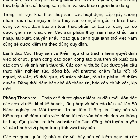
trực tiếp đến chất lượng sản phẩm và sức khỏe người tiêu dùng.
Trong lĩnh vực khai thác thủy sản, các hoạt động cấp giấy chứng
nhận, xác nhận nguyên liệu thủy sản có nguồn gốc từ khai thác,
cùng với việc đảm bảo an toàn thực phẩm tại tàu cá, cảng cá, sẽ
được giám sát chặt chẽ. Các sản phẩm thủy sản nhập khẩu, tạm
nhập, tái xuất, chuyển khẩu hoặc quá cảnh qua lãnh thổ Việt Nam
cũng sẽ được kiểm tra theo đúng quy định.
Lãnh đạo Cục Thủy sản và Kiểm ngư chịu trách nhiệm quyết định
việc tổ chức, phân công các đoàn công tác dựa trên đề xuất của
các đơn vị và tình hình thực tế. Các đơn vị thuộc Cục được yêu cầu
thực hiện nghiêm túc, đồng bộ, với phương châm “sáu rõ”: rõ
người, rõ việc, rõ thời gian, rõ trách nhiệm, rõ sản phẩm, rõ thẩm
quyền. Đồng thời đảm bảo chế độ thông tin, báo cáo chính xác, kịp
thời.
Phòng Thanh tra – Pháp chế được giao nhiệm vụ đầu mối, đôn đốc
các đơn vị triển khai kế hoạch, tổng hợp và báo cáo kết quả lên Bộ
Nông nghiệp và Môi trường. Trung tâm Thông tin Thủy sản và
Kiểm ngư sẽ đảm nhận việc đăng tải các văn bản chỉ đạo và thông
tin hoạt động kiểm tra trên website của Cục, đồng thời tuyên truyền
về các hành vi vi phạm trong lĩnh vực thủy sản.
Các cơ quan quản lý nhà nước về thủy sản và kiểm ngư tại các