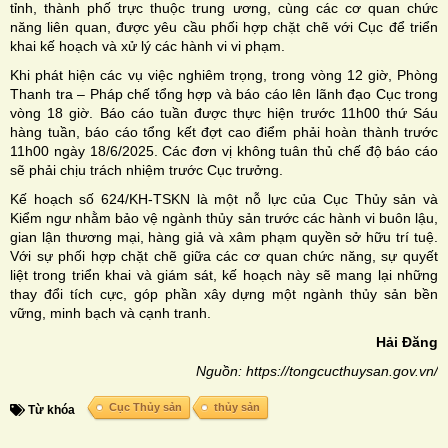
tỉnh, thành phố trực thuộc trung ương, cùng các cơ quan chức
năng liên quan, được yêu cầu phối hợp chặt chẽ với Cục để triển
khai kế hoạch và xử lý các hành vi vi phạm.
Khi phát hiện các vụ việc nghiêm trọng, trong vòng 12 giờ, Phòng
Thanh tra – Pháp chế tổng hợp và báo cáo lên lãnh đạo Cục trong
vòng 18 giờ. Báo cáo tuần được thực hiện trước 11h00 thứ Sáu
hàng tuần, báo cáo tổng kết đợt cao điểm phải hoàn thành trước
11h00 ngày 18/6/2025. Các đơn vị không tuân thủ chế độ báo cáo
sẽ phải chịu trách nhiệm trước Cục trưởng.
Kế hoạch số 624/KH-TSKN là một nỗ lực của Cục Thủy sản và
Kiểm ngư nhằm bảo vệ ngành thủy sản trước các hành vi buôn lậu,
gian lận thương mại, hàng giả và xâm phạm quyền sở hữu trí tuệ.
Với sự phối hợp chặt chẽ giữa các cơ quan chức năng, sự quyết
liệt trong triển khai và giám sát, kế hoạch này sẽ mang lại những
thay đổi tích cực, góp phần xây dựng một ngành thủy sản bền
vững, minh bạch và cạnh tranh.
Hải Đăng
Nguồn: https://tongcucthuysan.gov.vn/
Cục Thủy sản
thủy sản
Từ khóa