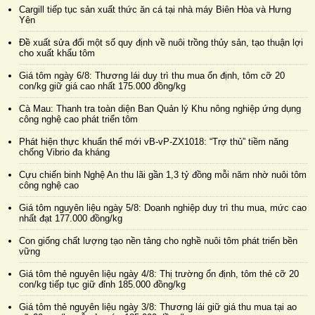
Cargill tiếp tục sản xuất thức ăn cá tại nhà máy Biên Hòa và Hưng
Yên
Đề xuất sửa đổi một số quy định về nuôi trồng thủy sản, tạo thuận lợi
cho xuất khẩu tôm
Giá tôm ngày 6/8: Thương lái duy trì thu mua ổn định, tôm cỡ 20
con/kg giữ giá cao nhất 175.000 đồng/kg
Cà Mau: Thanh tra toàn diện Ban Quản lý Khu nông nghiệp ứng dụng
công nghệ cao phát triển tôm
Phát hiện thực khuẩn thể mới vB-vP-ZX1018: “Trợ thủ” tiềm năng
chống Vibrio đa kháng
Cựu chiến binh Nghệ An thu lãi gần 1,3 tỷ đồng mỗi năm nhờ nuôi tôm
công nghệ cao
Giá tôm nguyên liệu ngày 5/8: Doanh nghiệp duy trì thu mua, mức cao
nhất đạt 177.000 đồng/kg
Con giống chất lượng tạo nền tảng cho nghề nuôi tôm phát triển bền
vững
Giá tôm thẻ nguyên liệu ngày 4/8: Thị trường ổn định, tôm thẻ cỡ 20
con/kg tiếp tục giữ đỉnh 185.000 đồng/kg
Giá tôm thẻ nguyên liệu ngày 3/8: Thương lái giữ giá thu mua tại ao