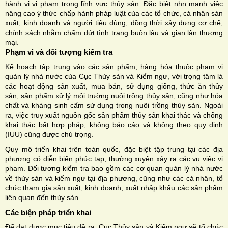
hành vi vi phạm trong lĩnh vực thủy sản. Đặc biệt nhn mạnh việc
nâng cao ý thức chấp hành pháp luật của các tổ chức, cá nhân sản
xuất, kinh doanh và người tiêu dùng, đồng thời xây dựng cơ chế,
chính sách nhằm chấm dứt tình trạng buôn lậu và gian lận thương
mại.
Phạm vi và đối tượng kiểm tra
Kế hoạch tập trung vào các sản phẩm, hàng hóa thuộc phạm vi
quản lý nhà nước của Cục Thủy sản và Kiểm ngư, với trọng tâm là
các hoạt động sản xuất, mua bán, sử dụng giống, thức ăn thủy
sản, sản phẩm xử lý môi trường nuôi trồng thủy sản, cũng như hóa
chất và kháng sinh cấm sử dụng trong nuôi trồng thủy sản. Ngoài
ra, việc truy xuất nguồn gốc sản phẩm thủy sản khai thác và chống
khai thác bất hợp pháp, không báo cáo và không theo quy định
(IUU) cũng được chú trọng.
Quy mô triển khai trên toàn quốc, đặc biệt tập trung tại các địa
phương có diễn biến phức tạp, thường xuyên xảy ra các vụ việc vi
phạm. Đối tượng kiểm tra bao gồm các cơ quan quản lý nhà nước
về thủy sản và kiểm ngư tại địa phương, cũng như các cá nhân, tổ
chức tham gia sản xuất, kinh doanh, xuất nhập khẩu các sản phẩm
liên quan đến thủy sản.
Các biện pháp triển khai
Để đạt được mục tiêu đề ra, Cục Thủy sản và Kiểm ngư sẽ tổ chức