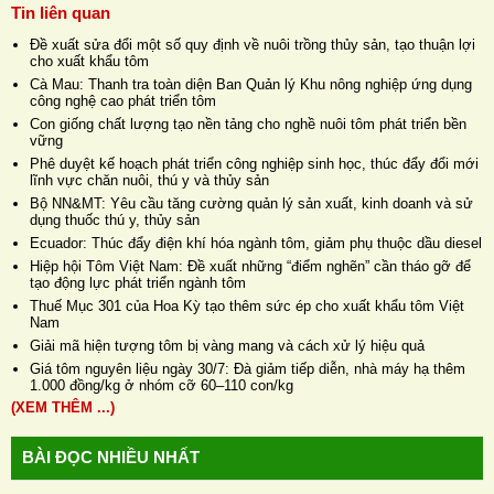
Tin liên quan
Đề xuất sửa đổi một số quy định về nuôi trồng thủy sản, tạo thuận lợi
cho xuất khẩu tôm
Cà Mau: Thanh tra toàn diện Ban Quản lý Khu nông nghiệp ứng dụng
công nghệ cao phát triển tôm
Con giống chất lượng tạo nền tảng cho nghề nuôi tôm phát triển bền
vững
Phê duyệt kế hoạch phát triển công nghiệp sinh học, thúc đẩy đổi mới
lĩnh vực chăn nuôi, thú y và thủy sản
Bộ NN&MT: Yêu cầu tăng cường quản lý sản xuất, kinh doanh và sử
dụng thuốc thú y, thủy sản
Ecuador: Thúc đẩy điện khí hóa ngành tôm, giảm phụ thuộc dầu diesel
Hiệp hội Tôm Việt Nam: Đề xuất những “điểm nghẽn” cần tháo gỡ để
tạo động lực phát triển ngành tôm
Thuế Mục 301 của Hoa Kỳ tạo thêm sức ép cho xuất khẩu tôm Việt
Nam
Giải mã hiện tượng tôm bị vàng mang và cách xử lý hiệu quả
Giá tôm nguyên liệu ngày 30/7: Đà giảm tiếp diễn, nhà máy hạ thêm
1.000 đồng/kg ở nhóm cỡ 60–110 con/kg
(XEM THÊM ...)
BÀI ĐỌC NHIỀU NHẤT