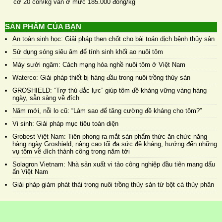
cỡ 20 con/kg vẫn ở mức 185.000 đồng/kg
SẢN PHẨM CỦA BẠN
An toàn sinh học: Giải pháp then chốt cho bài toán dịch bệnh thủy sản
Sử dụng sóng siêu âm để tính sinh khối ao nuôi tôm
Máy sưởi ngâm: Cách mạng hóa nghề nuôi tôm ở Việt Nam
Waterco: Giải pháp thiết bị hàng đầu trong nuôi trồng thủy sản
GROSHIELD: “Trợ thủ đắc lực” giúp tôm đề kháng vững vàng hàng
ngày, sẵn sàng về đích
Năm mới, nỗi lo cũ: “Làm sao để tăng cường đề kháng cho tôm?”
Vi sinh: Giải pháp mục tiêu toàn diện
Grobest Việt Nam: Tiên phong ra mắt sản phẩm thức ăn chức năng
hàng ngày Groshield, nâng cao tối đa sức đề kháng, hướng đến những
vụ tôm về đích thành công trong năm tới
Solagron Vietnam: Nhà sản xuất vi tảo công nghiệp đầu tiên mang dấu
ấn Việt Nam
Giải pháp giảm phát thải trong nuôi trồng thủy sản từ bột cá thủy phân