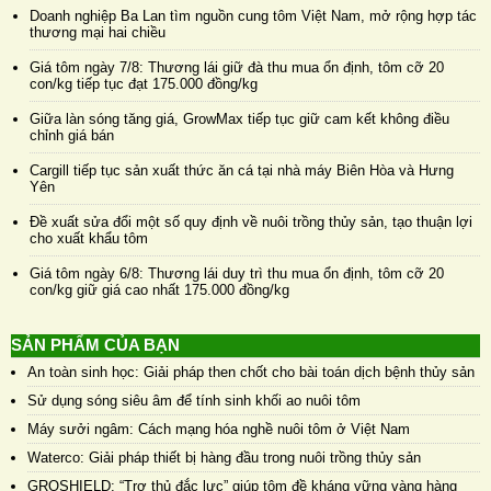
Doanh nghiệp Ba Lan tìm nguồn cung tôm Việt Nam, mở rộng hợp tác
thương mại hai chiều
Giá tôm ngày 7/8: Thương lái giữ đà thu mua ổn định, tôm cỡ 20
con/kg tiếp tục đạt 175.000 đồng/kg
Giữa làn sóng tăng giá, GrowMax tiếp tục giữ cam kết không điều
chỉnh giá bán
Cargill tiếp tục sản xuất thức ăn cá tại nhà máy Biên Hòa và Hưng
Yên
Đề xuất sửa đổi một số quy định về nuôi trồng thủy sản, tạo thuận lợi
cho xuất khẩu tôm
Giá tôm ngày 6/8: Thương lái duy trì thu mua ổn định, tôm cỡ 20
con/kg giữ giá cao nhất 175.000 đồng/kg
SẢN PHẨM CỦA BẠN
An toàn sinh học: Giải pháp then chốt cho bài toán dịch bệnh thủy sản
Sử dụng sóng siêu âm để tính sinh khối ao nuôi tôm
Máy sưởi ngâm: Cách mạng hóa nghề nuôi tôm ở Việt Nam
Waterco: Giải pháp thiết bị hàng đầu trong nuôi trồng thủy sản
GROSHIELD: “Trợ thủ đắc lực” giúp tôm đề kháng vững vàng hàng