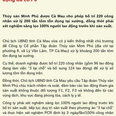
Thủy sản Minh Phú được Cà Mau cho phép bố trí 220 công
nhân xử lý 200 tấn tôm tồn đọng tại xưởng, đồng thời phải
xét nghiệm sàng lọc 100% người lao động trước khi sản xuất.
H
N
Chủ tịch UBND tỉnh Cà Mau vừa có ý kiến thống nhất chủ trương
để Công ty Cổ phần Tập đoàn Thủy sản Minh Phú (địa chỉ tại
phường 8, xã Lý Văn Lâm, TP Cà Mau) xử lý khoảng 200 tấn tôm
tồn đọng tại xưởng.
Cụ thể, doanh nghiệp được bố trí 220 công nhân (gồm 96 lao động
đang làm việc “3 tại chỗ” và bổ sung 124 lao động) để xử lý số
lượng tôm tồn đọng trên.
Đồng thời, Chủ tịch UBND tỉnh Cà Mau yêu cầu Tập đoàn Thủy sản
Minh Phú chịu trách nhiệm rà soát, đảm bảo các lao động tham gia
sản xuất không thuộc đối tượng F1, F2, F3 và không đến từ các
vùng dịch, khu vực đang phong tỏa, cách ly y tế.
Công ty phải xét nghiệm sàng lọc 100% người lao động trước khi
bố trí sản xuất; tiếp tục duy trì sản xuất theo phương án “3 tại chỗ”
và thực hiện xét nghiệm PCR định kỳ 3 ngày/lần/100% công nhân