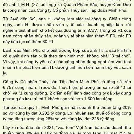
đó anh L.M.H. (27 tuổi, ngụ xã Quách Phẩm Bắc, huyện Đầm Dơi)
là công nhân của Công ty Cổ phần Thủy sản Tập đoàn Minh Phú.
Từ 24/8 đến 6/9, anh H. không làm việc tại công ty. Chiều cùng
ngày, anh H. được nhân viên y tế của doanh nghiệp làm xét
nghiệm test nhanh cho kết quả dương tính nCoV. Trong 52 F1 của
nam công nhân thủy sản, ngành y tế phát hiện thêm 5 F0, các F0
này tiếp tục có thêm 60 F1.
Lãnh đạo Minh Phú cho biết trường hợp của anh H. là sau khi tỉnh
có quyết định sản xuất theo tình hình mới, không phải “3 tại chỗ”.
Vì vậy, khi công ty yêu cầu các công nhân đang nghỉ làm vào test
nhanh thì phát hiện anh H. dương tính nên tiến hành truy vết, cách
ly.
Công ty Cổ phần Thủy sản Tập đoàn Minh Phú có tổng số trên
6.757 công nhân. Trước đó, thực hiện, phương án sản xuất “3 tại
chỗ” và “1 cung đường, 2 điểm đến” lãnh đạo công ty đã xây dựng
phương án lưu trú tại 7 khách sạn với hơn 1.600 lao động.
Tại báo cáo quý II, Minh Phú ghi nhận doanh thu thuần tăng 20%
so với cùng kỳ đạt
3.292 tỷ đồng
. Lợi nhuận sau thuế cổ đông công
ty mẹ tăng tương ứng 28% so với cùng kỳ, đạt
228 tỷ đồng
.
Lũy kế nửa đầu năm 2021, “vua tôm” Việt Nam báo cáo doanh thu
thuần tăng 9% lên
6.102 tỷ đồng
và lãi ròng tăng 7% đạt
254 tỷ