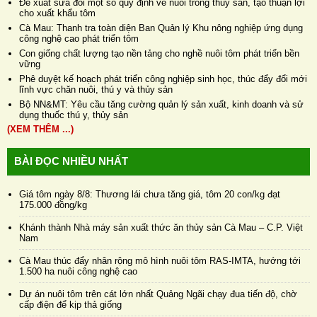
Đề xuất sửa đổi một số quy định về nuôi trồng thủy sản, tạo thuận lợi
cho xuất khẩu tôm
Cà Mau: Thanh tra toàn diện Ban Quản lý Khu nông nghiệp ứng dụng
công nghệ cao phát triển tôm
Con giống chất lượng tạo nền tảng cho nghề nuôi tôm phát triển bền
vững
Phê duyệt kế hoạch phát triển công nghiệp sinh học, thúc đẩy đổi mới
lĩnh vực chăn nuôi, thú y và thủy sản
Bộ NN&MT: Yêu cầu tăng cường quản lý sản xuất, kinh doanh và sử
dụng thuốc thú y, thủy sản
(XEM THÊM ...)
BÀI ĐỌC NHIỀU NHẤT
Giá tôm ngày 8/8: Thương lái chưa tăng giá, tôm 20 con/kg đạt
175.000 đồng/kg
Khánh thành Nhà máy sản xuất thức ăn thủy sản Cà Mau – C.P. Việt
Nam
Cà Mau thúc đẩy nhân rộng mô hình nuôi tôm RAS-IMTA, hướng tới
1.500 ha nuôi công nghệ cao
Dự án nuôi tôm trên cát lớn nhất Quảng Ngãi chạy đua tiến độ, chờ
cấp điện để kịp thả giống