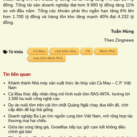
đồng
. Tổng tài sản doanh nghiệp đạt hơn
9.900 tỷ đồng
tăng 11%
so với đầu năm. Tổng các khoản phải thu ngắn hạn tăng 6% lên
hơn
1.700 tỷ đồng
và hàng tồn kho tăng mạnh 40% đạt
4.232 tỷ
đồng
.
Tuấn Hùng
Theo Zingnews
Cà Mau
chế biến tôm
F0
Minh Phú
Từ khóa
vua tôm Minh Phú
Tin liên quan
Khánh thành Nhà máy sản xuất thức ăn thủy sản Cà Mau – C.P. Việt
Nam
Cà Mau thúc đẩy nhân rộng mô hình nuôi tôm RAS-IMTA, hướng tới
1.500 ha nuôi công nghệ cao
Dự án nuôi tôm trên cát lớn nhất Quảng Ngãi chạy đua tiến độ, chờ
cấp điện để kịp thả giống
Doanh nghiệp Ba Lan tìm nguồn cung tôm Việt Nam, mở rộng hợp tác
thương mại hai chiều
Giữa làn sóng tăng giá, GrowMax tiếp tục giữ cam kết không điều
chỉnh giá bán