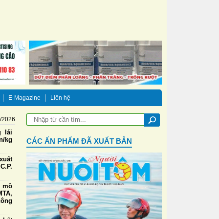
E-Magazine
Liên hệ
8/2026
 lái
n/kg
CÁC ẤN PHẨM ĐÃ XUẤT BẢN
xuất
C.P.
g mô
TA,
công