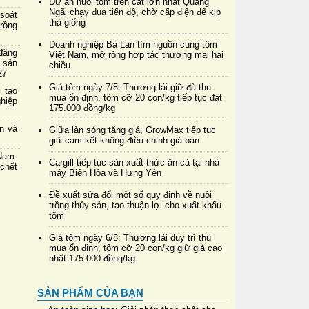
Dự án nuôi tôm trên cát lớn nhất Quảng
Ngãi chạy đua tiến độ, chờ cấp điện để kịp
soát
thả giống
rồng
Doanh nghiệp Ba Lan tìm nguồn cung tôm
đăng
Việt Nam, mở rộng hợp tác thương mại hai
 sản
chiều
27
Giá tôm ngày 7/8: Thương lái giữ đà thu
 tạo
mua ổn định, tôm cỡ 20 con/kg tiếp tục đạt
hiệp
175.000 đồng/kg
in và
Giữa làn sóng tăng giá, GrowMax tiếp tục
giữ cam kết không điều chỉnh giá bán
Nam:
Cargill tiếp tục sản xuất thức ăn cá tại nhà
chết
máy Biên Hòa và Hưng Yên
Đề xuất sửa đổi một số quy định về nuôi
trồng thủy sản, tạo thuận lợi cho xuất khẩu
tôm
Giá tôm ngày 6/8: Thương lái duy trì thu
mua ổn định, tôm cỡ 20 con/kg giữ giá cao
nhất 175.000 đồng/kg
SẢN PHẨM CỦA BẠN