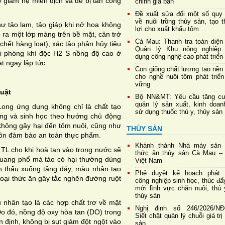
y giảm hệ miễn dịch và dễ bị tấn công
chỉnh giá bán
Đề xuất sửa đổi một số quy 
về nuôi trồng thủy sản, tạo 
ư tảo lam, tảo giáp khi nở hoa không
lợi cho xuất khẩu tôm
o ra một lớp màng trên bề mặt, cản trở
Cà Mau: Thanh tra toàn diện
chết hàng loạt), xác tảo phân hủy tiêu
Quản lý Khu nông nghiệp
ải phóng khí độc H2 S nồng độ cao ở
dụng công nghệ cao phát triển
t ngay lập tức.
Con giống chất lượng tạo nền
cho nghề nuôi tôm phát triển
vững
huật
Bộ NN&MT: Yêu cầu tăng c
quản lý sản xuất, kinh doan
ng ứng dụng không chỉ là chất tạo
sử dụng thuốc thú y, thủy sản
ng và sinh học theo hướng chủ động
 không gây hại đến tôm nuôi, cũng như
THỦY SẢN
uôn đảm bảo an toàn thực phẩm.
Khánh thành Nhà máy sản 
TL cho khi hoà tan vào trong nước sẽ
thức ăn thủy sản Cà Mau – 
quang phổ mà tảo có hại thường dùng
Việt Nam
n thấu xuống tầng đáy, màu nhân tạo
Phê duyệt kế hoạch phát t
 loại thức ăn gây tắc nghẽn đường ruột
công nghiệp sinh học, thúc đẩ
mới lĩnh vực chăn nuôi, thú 
thủy sản
 nhân tạo là các hợp chất trơ về mặt
Nghị định số 246/2026/NĐ
o đó, nồng độ oxy hòa tan (DO) trong
Siết chặt quản lý chuỗi giá trị
 định, không bị sụt giảm đột ngột vào
sản