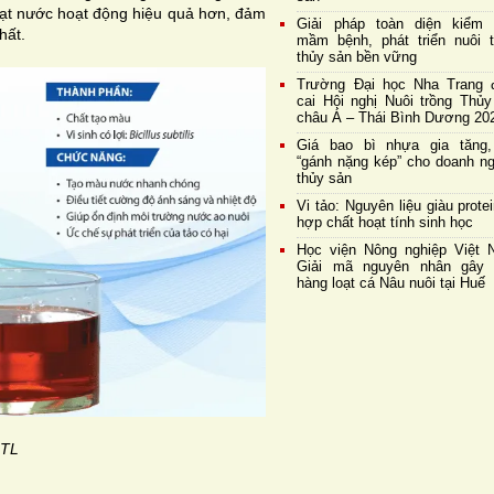
quạt nước hoạt động hiệu quả hơn, đảm
Giải pháp toàn diện kiểm 
hất.
mầm bệnh, phát triển nuôi t
thủy sản bền vững
Trường Đại học Nha Trang 
cai Hội nghị Nuôi trồng Thủy
châu Á – Thái Bình Dương 20
Giá bao bì nhựa gia tăng,
“gánh nặng kép” cho doanh ng
thủy sản
Vi tảo: Nguyên liệu giàu prote
hợp chất hoạt tính sinh học
Học viện Nông nghiệp Việt 
Giải mã nguyên nhân gây 
hàng loạt cá Nâu nuôi tại Huế
 TL