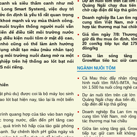
Dự án nuôi tôm trên cát lớn 
 canh và siêu thâm canh như mô
Quảng Ngãi chạy đua tiến
Long Smart System), việc duy trì
chờ cấp điện để kịp thả giố
c ổn định là yếu tố rất quan trọng
Doanh nghiệp Ba Lan tìm n
 khoẻ mạnh và vụ mùa thành công.
cung tôm Việt Nam, mở 
nuôi truyền thống người nuôi vẫn
hợp tác thương mại hai chiề
iên để điều tiết môi trường nước
Giá tôm ngày 7/8: Thương
ng điều kiện nuôi tôm ở mật độ cao,
giữ đà thu mua ổn định, tô
 nhỏ cũng có thể làm ảnh hưởng
20 con/kg tiếp tục đạt 175
đồng/kg
 dụng chất tạo màu (màu nhân tạo)
ượng môi trường nuôi đang mở ra một
Giữa làn sóng tăng g
GrowMax tiếp tục giữ cam
hiệp trên hệ thống ao lót bạt nói
không điều chỉnh giá bán
 nói riêng.
NGÀNH NUÔI TÔM
Cargill tiếp tục sản xuất th
cá tại nhà máy Biên Hò
Cà Mau thúc đẩy nhân rộn
Hưng Yên
hình nuôi tôm RAS-IMTA, h
hiên
tới 1.500 ha nuôi công nghệ c
Đề xuất sửa đổi một số quy 
ật phù du) được coi là bộ máy lọc sinh
về nuôi trồng thủy sản,
Dự án nuôi tôm trên cát lớn 
thuận lợi cho xuất khẩu tôm
o lót bạt hiện nay, tảo lại là một biến
Quảng Ngãi chạy đua tiến độ,
cấp điện để kịp thả giống
Giá tôm ngày 6/8: Thương
duy trì thu mua ổn định, tô
Doanh nghiệp Ba Lan tìm n
rình quang hợp của tảo vào ban ngày
20 con/kg giữ giá cao 
cung tôm Việt Nam, mở rộng
c trong nước, dẫn đến pH tăng cao
175.000 đồng/kg
tác thương mại hai chiều
 quá trình hô hấp của tảo giải phóng
Giữa làn sóng tăng giá, Gro
mạnh. Sự chênh lệch pH giữa ngày và
tiếp tục giữ cam kết không 