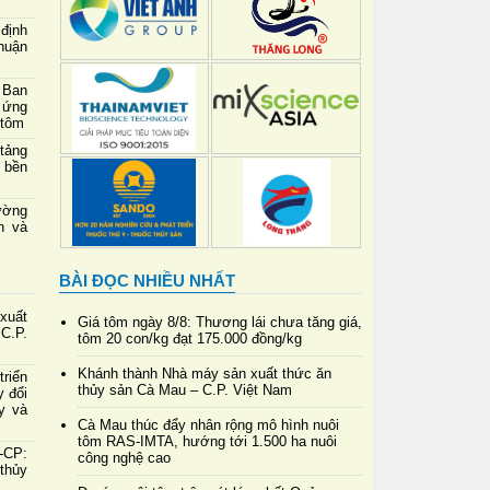
định
thuận
 Ban
 ứng
 tôm
 tảng
 bền
ường
h và
BÀI ĐỌC NHIỀU NHẤT
xuất
Giá tôm ngày 8/8: Thương lái chưa tăng giá,
C.P.
tôm 20 con/kg đạt 175.000 đồng/kg
Khánh thành Nhà máy sản xuất thức ăn
riển
thủy sản Cà Mau – C.P. Việt Nam
y đổi
y và
Cà Mau thúc đẩy nhân rộng mô hình nuôi
tôm RAS-IMTA, hướng tới 1.500 ha nuôi
-CP:
công nghệ cao
 thủy