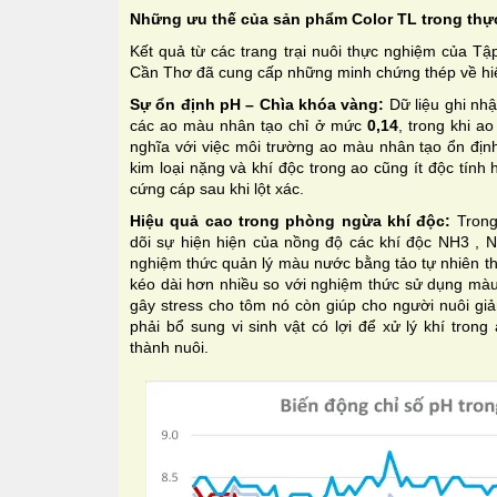
Những ưu thế của sản phẩm Color TL trong thực t
Kết quả từ các trang trại nuôi thực nghiệm của T
Cần Thơ đã cung cấp những minh chứng thép về hi
Sự ổn định pH – Chìa khóa vàng:
Dữ liệu ghi nhậ
các ao màu nhân tạo chỉ ở mức
0,14
, trong khi a
nghĩa với việc môi trường ao màu nhân tạo ổn địn
kim loại nặng và khí độc trong ao cũng ít độc tín
cứng cáp sau khi lột xác.
Hiệu quả cao trong phòng ngừa khí độc:
Trong 
dõi sự hiện hiện của nồng độ các khí độc NH3 , 
nghiệm thức quản lý màu nước bằng tảo tự nhiên th
kéo dài hơn nhiều so với nghiệm thức sử dụng màu
gây stress cho tôm nó còn giúp cho người nuôi giả
phải bổ sung vi sinh vật có lợi để xử lý khí trong
thành nuôi.