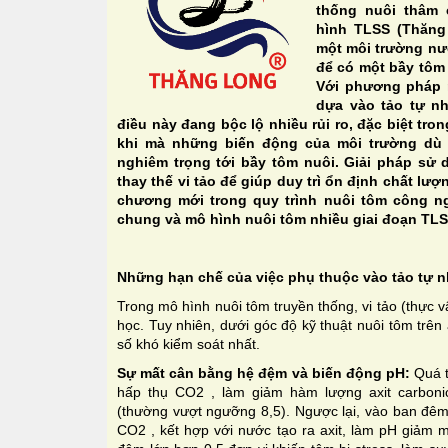
thống nuôi thâm
hình TLSS (Thăng 
một môi trường nướ
để có một bầy tôm
Với phương pháp 
dựa vào tảo tự nh
điều này đang bộc lộ nhiều rủi ro, đặc biệt tro
khi mà những biến động của môi trường dù
nghiêm trọng tới bầy tôm nuôi. Giải pháp sử
thay thế vi tảo để giúp duy trì ổn định chất l
chương mới trong quy trình nuôi tôm công ng
chung và mô hình nuôi tôm nhiều giai đoạn TLSS
Những hạn chế của việc phụ thuộc vào tảo tự n
Trong mô hình nuôi tôm truyền thống, vi tảo (thực v
học. Tuy nhiên, dưới góc độ kỹ thuật nuôi tôm trên a
số khó kiểm soát nhất.
Sự mất cân bằng hệ đệm và biến động pH:
Quá t
hấp thụ CO2 , làm giảm hàm lượng axit carboni
(thường vượt ngưỡng 8,5). Ngược lại, vào ban đêm,
CO2 , kết hợp với nước tạo ra axit, làm pH giảm 