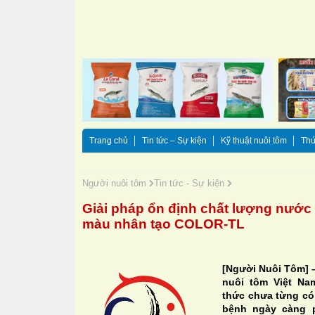
Trang chủ
Tin tức – Sự kiện
Kỹ thuật nuôi tôm
Thứ
Người nuôi tôm
Tin tức - Sự kiện
Giải pháp ổn định chất lượng nước 
màu nhân tạo COLOR-TL
[Người Nuôi Tôm] 
nuôi tôm Việt Na
thức chưa từng có 
bệnh ngày càng p