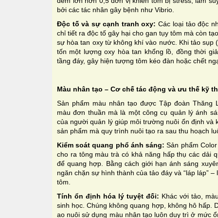
đêm lớn hơn 0,5 đơn vị khiến tôm bị stress, làm su
bởi các tác nhân gây bệnh như Vibrio.
Độc tố và sự cạnh tranh oxy:
Các loại tảo độc nh
chỉ tiết ra độc tố gây hại cho gan tụy tôm mà còn tạ
sự hòa tan oxy từ không khí vào nước. Khi tảo sụp (
tốn một lượng oxy hòa tan khổng lồ, đồng thời gi
tầng đáy, gây hiện tượng tôm kéo đàn hoặc chết ngạ
Màu nhân tạo – Cơ chế tác động và ưu thế kỹ t
Sản phẩm màu nhân tạo được Tập đoàn Thăng Lo
màu đơn thuần mà là một công cụ quản lý ánh sá
của người quản lý giúp môi trường nuôi ổn định và
sản phẩm mà quy trình nuôi tạo ra sau thu hoạch l
Kiểm soát quang phổ ánh sáng:
Sản phẩm Color 
cho ra tông màu trà có khả năng hấp thụ các dải 
để quang hợp. Bằng cách giới hạn ánh sáng xuyê
ngăn chặn sự hình thành của tảo đáy và “láp láp” –
tôm.
Tính ổn định hóa lý tuyệt đối:
Khác với tảo, màu
sinh học. Chúng không quang hợp, không hô hấp. D
ao nuôi sử dụng màu nhân tạo luôn duy trì ở mức ổn