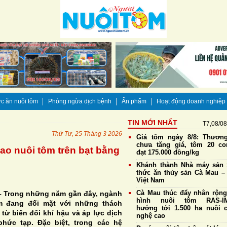
c ăn nuôi tôm
Phòng ngừa dịch bệnh
Ấn phẩm
Hoạt động doanh nghiệp
TIN MỚI NHẤT
T7,08/0
Thứ Tư, 25 Tháng 3 2026
Giá tôm ngày 8/8: Thương
chưa tăng giá, tôm 20 co
ao nuôi tôm trên bạt bằng
đạt 175.000 đồng/kg
Khánh thành Nhà máy sản 
thức ăn thủy sản Cà Mau – 
Việt Nam
Cà Mau thúc đẩy nhân rộn
– Trong những năm gần đây, ngành
hình nuôi tôm RAS-IM
m đang đối mặt với những thách
hướng tới 1.500 ha nuôi 
từ biến đổi khí hậu và áp lực dịch
nghệ cao
hức tạp. Đặc biệt, trong các hệ