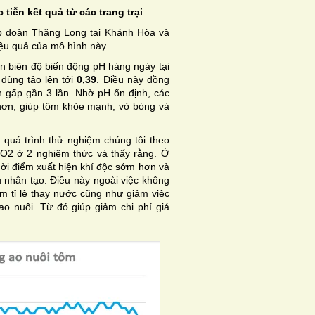
iễn kết quả từ các trang trại
ập đoàn Thăng Long tại Khánh Hòa và
ệu quả của mô hình này.
n biên độ biến động pH hàng ngày tại
o dùng tảo lên tới
0,39
. Điều này đồng
h gấp gần 3 lần. Nhờ pH ổn định, các
h hơn, giúp tôm khỏe mạnh, vỏ bóng và
quá trình thử nghiệm chúng tôi theo
NO2 ở 2 nghiệm thức và thấy rằng. Ở
ời điểm xuất hiện khí độc sớm hơn và
 nhân tạo. Điều này ngoài việc không
m tỉ lệ thay nước cũng như giảm việc
 ao nuôi. Từ đó giúp giảm chi phí giá