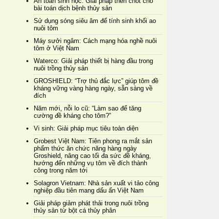
An toàn sinh học: Giải pháp then chốt cho
bài toán dịch bệnh thủy sản
Sử dụng sóng siêu âm để tính sinh khối ao
nuôi tôm
Máy sưởi ngâm: Cách mạng hóa nghề nuôi
tôm ở Việt Nam
Waterco: Giải pháp thiết bị hàng đầu trong
nuôi trồng thủy sản
GROSHIELD: “Trợ thủ đắc lực” giúp tôm đề
kháng vững vàng hàng ngày, sẵn sàng về
đích
Năm mới, nỗi lo cũ: “Làm sao để tăng
cường đề kháng cho tôm?”
Vi sinh: Giải pháp mục tiêu toàn diện
Grobest Việt Nam: Tiên phong ra mắt sản
phẩm thức ăn chức năng hàng ngày
Groshield, nâng cao tối đa sức đề kháng,
hướng đến những vụ tôm về đích thành
công trong năm tới
Solagron Vietnam: Nhà sản xuất vi tảo công
nghiệp đầu tiên mang dấu ấn Việt Nam
Giải pháp giảm phát thải trong nuôi trồng
thủy sản từ bột cá thủy phân