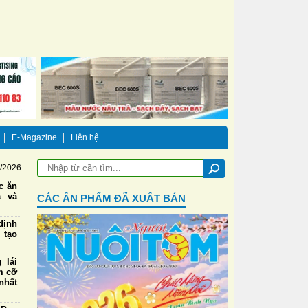
E-Magazine
Liên hệ
8/2026
ức ăn
a và
CÁC ẤN PHẨM ĐÃ XUẤT BẢN
định
 tạo
 lái
m cỡ
nhất