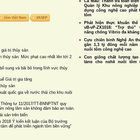
Cà Mau: Thanh tra toàn diện
Quản lý Khu nông nghiệp
dụng công nghệ cao phát t
tôm
tôm Việt Nam
VASEP
Phát hiện thực khuẩn thể
vB-vP-ZX1018: “Trợ thủ” 
năng chống Vibrio đa kháng
Cựu chiến binh Nghệ An thu
gần 1,3 tỷ đồng mỗi năm
nuôi tôm công nghệ cao
giá trị thủy sản
 thủy sản: Mức phạt cao nhất lên tới 2
Con giống chất lượng tạo
tảng cho nghề nuôi tôm 
triển bền vững
ổ sung và bãi bỏ trong lĩnh vực thủy
Giá tôm nguyên liệu ngày 
Doanh nghiệp duy trì thu 
 Giá trị gia tăng
mức cao nhất đạt 177.
thủy sản
đồng/kg
ật quốc gia về nước thải cho khu nuôi
Giá tôm thẻ nguyên liệu 
4/8: Thị trường ổn định, tôm
 Thông tư 11/2017/TT-BNNPTNT quy
cỡ 20 con/kg tiếp tục giữ 
phẩm nông lâm sản không đảm bảo an toàn.
185.000 đồng/kg
̉i sản trên biển
Hệ tiêu hoá và khả năng t
 2018 Ý kiến kết luận của Bộ trưởng
của tôm thẻ chân trắng
 tâm để phát triển ngành tôm bền vững”