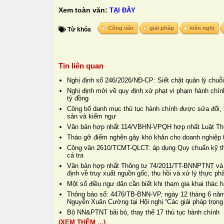
Xem toàn văn:
TẠI ĐÂY
Công văn
giải pháp
kiến nghị
Từ khóa
Tin liên quan
Nghị định số 246/2026/NĐ-CP: Siết chặt quản lý chuỗi 
Nghị định mới về quy định xử phạt vi phạm hành chính
tỷ đồng
Công bố danh mục thủ tục hành chính được sửa đổi, b
sản và kiểm ngư
Văn bản hợp nhất 114/VBHN-VPQH hợp nhất Luật Thuế
Tháo gỡ điểm nghẽn gây khó khăn cho doanh nghiệp 
Công văn 2610/TCMT-QLCT: áp dụng Quy chuẩn kỹ thu
cá tra
Văn bản hợp nhất Thông tư 74/2011/TT-BNNPTNT và
định về truy xuất nguồn gốc, thu hồi và xử lý thực 
Một số điều ngư dân cần biết khi tham gia khai thác ha
Thông báo số: 4476/TB-BNN-VP, ngày 12 tháng 6 năm
Nguyễn Xuân Cường tại Hội nghị “Các giải pháp trọng
Bộ NN&PTNT bãi bỏ, thay thế 17 thủ tục hành chính
(XEM THÊM ...)