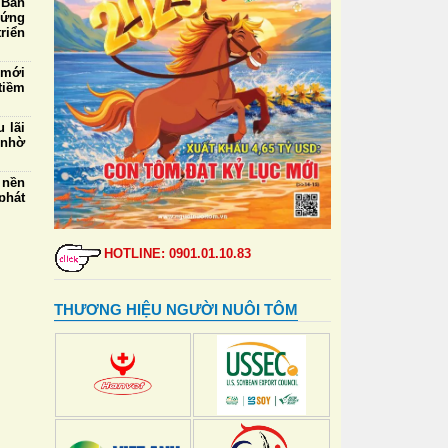
 Ban
 ứng
riển
 mới
tiềm
 lãi
 nhờ
 nền
phát
5/8:
mua,
HOTLINE: 0901.01.10.83
000
ngày
THƯƠNG HIỆU NGƯỜI NUÔI TÔM
 thẻ
đỉnh
ự vệ