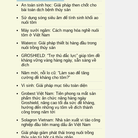
An toàn sinh học: Giải pháp then chốt cho
bài toán dịch bệnh thủy sản
Sử dụng sóng siêu âm để tính sinh khối ao
nuôi tôm
Máy sưởi ngâm: Cách mạng hóa nghề nuôi
tôm ở Việt Nam
Waterco: Giải pháp thiết bị hàng đầu trong
nuôi trồng thủy sản
GROSHIELD: “Trợ thủ đắc lực” giúp tôm đề
kháng vững vàng hàng ngày, sẵn sàng về
đích
Năm mới, nỗi lo cũ: “Làm sao để tăng
cường đề kháng cho tôm?”
Vi sinh: Giải pháp mục tiêu toàn diện
Grobest Việt Nam: Tiên phong ra mắt sản
phẩm thức ăn chức năng hàng ngày
Groshield, nâng cao tối đa sức đề kháng,
hướng đến những vụ tôm về đích thành
công trong năm tới
Solagron Vietnam: Nhà sản xuất vi tảo công
nghiệp đầu tiên mang dấu ấn Việt Nam
Giải pháp giảm phát thải trong nuôi trồng
thủy sản từ bột cá thủy phân