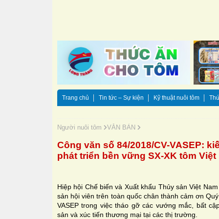
Trang chủ
Tin tức – Sự kiện
Kỹ thuật nuôi tôm
Thứ
Người nuôi tôm
VĂN BẢN
Công văn số 84/2018/CV-VASEP: kiế
phát triển bền vững SX-XK tôm Việ
Hiệp hội Chế biến và Xuất khẩu Thủy sản Việt Nam
sản hội viên trên toàn quốc chân thành cảm ơn Quý
VASEP trong việc tháo gỡ các vướng mắc, bất cập
sản và xúc tiến thương mại tại các thị trường.