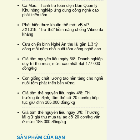
Cà Mau: Thanh tra toàn diện Ban Quản lý
Khu nông nghiệp ứng dụng công nghệ cao
phát triển tôm
Phát hiện thực khuẩn thể mới vB-vP-
ZX1018: “Trợ thủ” tiềm năng chống Vibrio đa
kháng
Cựu chiến binh Nghệ An thu lãi gần 1,3 tỷ
đồng mỗi năm nhờ nuôi tôm công nghệ cao
Giá tôm nguyên liệu ngày 5/8: Doanh nghiệp
duy trì thu mua, mức cao nhất đạt 177.000
đồng/kg
Con giống chất lượng tạo nền tảng cho nghề
nuôi tôm phát triển bền vững
Giá tôm thẻ nguyên liệu ngày 4/8: Thị
trường ổn định, tôm thẻ cỡ 20 con/kg tiếp
tục giữ đỉnh 185.000 đồng/kg
Giá tôm thẻ nguyên liệu ngày 3/8: Thương
lái giữ giá thu mua tại ao cỡ 20 con/kg vẫn
ở mức 185.000 đồng/kg
SẢN PHẨM CỦA BẠN