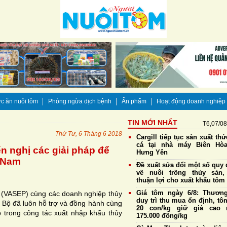
c ăn nuôi tôm
Phòng ngừa dịch bệnh
Ấn phẩm
Hoạt động doanh nghiệp
TIN MỚI NHẤT
T6,07/0
Thứ Tư, 6 Tháng 6 2018
Cargill tiếp tục sản xuất th
cá tại nhà máy Biên Hò
n nghị các giải pháp để
Hưng Yên
t Nam
Đề xuất sửa đổi một số quy 
về nuôi trồng thủy sản,
thuận lợi cho xuất khẩu tôm
Giá tôm ngày 6/8: Thương
 (VASEP) cùng các doanh nghiệp thủy
duy trì thu mua ổn định, tô
 Bộ đã luôn hỗ trợ và đồng hành cùng
20 con/kg giữ giá cao 
 trong công tác xuất nhập khẩu thủy
175.000 đồng/kg