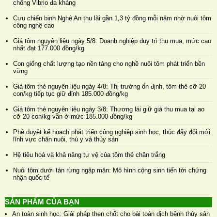
chống Vibrio đa kháng
Cựu chiến binh Nghệ An thu lãi gần 1,3 tỷ đồng mỗi năm nhờ nuôi tôm
công nghệ cao
Giá tôm nguyên liệu ngày 5/8: Doanh nghiệp duy trì thu mua, mức cao
nhất đạt 177.000 đồng/kg
Con giống chất lượng tạo nền tảng cho nghề nuôi tôm phát triển bền
vững
Giá tôm thẻ nguyên liệu ngày 4/8: Thị trường ổn định, tôm thẻ cỡ 20
con/kg tiếp tục giữ đỉnh 185.000 đồng/kg
Giá tôm thẻ nguyên liệu ngày 3/8: Thương lái giữ giá thu mua tại ao
cỡ 20 con/kg vẫn ở mức 185.000 đồng/kg
Phê duyệt kế hoạch phát triển công nghiệp sinh học, thúc đẩy đổi mới
lĩnh vực chăn nuôi, thú y và thủy sản
Hệ tiêu hoá và khả năng tự vệ của tôm thẻ chân trắng
Nuôi tôm dưới tán rừng ngập mặn: Mô hình cộng sinh tiến tới chứng
nhận quốc tế
SẢN PHẨM CỦA BẠN
An toàn sinh học: Giải pháp then chốt cho bài toán dịch bệnh thủy sản