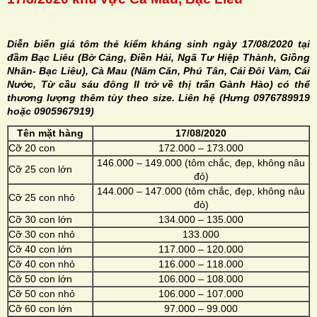
Diễn biến giá tôm thẻ kiểm kháng sinh ngày 17/08/2020 tại
đầm Bạc Liêu (Bờ Cảng, Điền Hải, Ngã Tư Hiệp Thành, Giồng
Nhãn- Bạc Liêu), Cà Mau (Năm Căn, Phú Tân, Cái Đôi Vàm, Cái
H
Nước, Từ cầu sáu đông II trở về thị trấn Gành Hào) có thể
thương lượng thêm tùy theo size. Liên hệ (Hưng 0976789919
N
hoặc 0905967919)
Tên mặt hàng
17/08/2020
Cỡ 20 con
172.000 – 173.000
146.000 – 149.000 (tôm chắc, đẹp, không nâu
Cỡ 25 con lớn
đỏ)
144.000 – 147.000 (tôm chắc, đẹp, không nâu
Cỡ 25 con nhỏ
đỏ)
Cỡ 30 con lớn
134.000 – 135.000
Cỡ 30 con nhỏ
133.000
Cỡ 40 con lớn
117.000 – 120.000
Cỡ 40 con nhỏ
116.000 – 118.000
Cỡ 50 con lớn
106.000 – 108.000
Cỡ 50 con nhỏ
106.000 – 107.000
Cỡ 60 con lớn
97.000 – 99.000