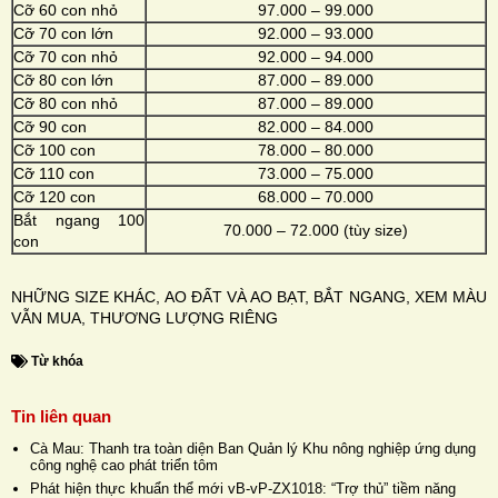
Cỡ 60 con nhỏ
97.000 – 99.000
Cỡ 70 con lớn
92.000 – 93.000
Cỡ 70 con nhỏ
92.000 – 94.000
Cỡ 80 con lớn
87.000 – 89.000
Cỡ 80 con nhỏ
87.000 – 89.000
Cỡ 90 con
82.000 – 84.000
Cỡ 100 con
78.000 – 80.000
Cỡ 110 con
73.000 – 75.000
Cỡ 120 con
68.000 – 70.000
Bắt ngang 100
70.000 – 72.000 (tùy size)
con
NHỮNG SIZE KHÁC, AO ĐẤT VÀ AO BẠT, BẮT NGANG, XEM MÀU
VẪN MUA, THƯƠNG LƯỢNG RIÊNG
Từ khóa
Tin liên quan
Cà Mau: Thanh tra toàn diện Ban Quản lý Khu nông nghiệp ứng dụng
công nghệ cao phát triển tôm
Phát hiện thực khuẩn thể mới vB-vP-ZX1018: “Trợ thủ” tiềm năng