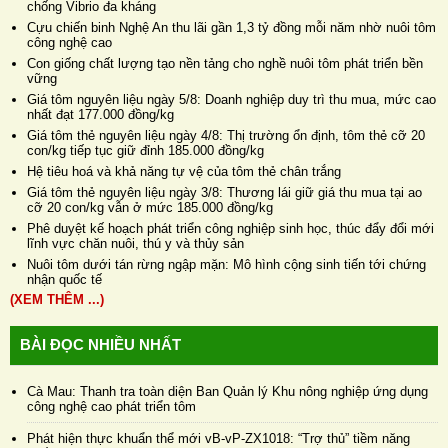
chống Vibrio đa kháng
Cựu chiến binh Nghệ An thu lãi gần 1,3 tỷ đồng mỗi năm nhờ nuôi tôm
công nghệ cao
Con giống chất lượng tạo nền tảng cho nghề nuôi tôm phát triển bền
vững
Giá tôm nguyên liệu ngày 5/8: Doanh nghiệp duy trì thu mua, mức cao
nhất đạt 177.000 đồng/kg
Giá tôm thẻ nguyên liệu ngày 4/8: Thị trường ổn định, tôm thẻ cỡ 20
con/kg tiếp tục giữ đỉnh 185.000 đồng/kg
Hệ tiêu hoá và khả năng tự vệ của tôm thẻ chân trắng
Giá tôm thẻ nguyên liệu ngày 3/8: Thương lái giữ giá thu mua tại ao
cỡ 20 con/kg vẫn ở mức 185.000 đồng/kg
Phê duyệt kế hoạch phát triển công nghiệp sinh học, thúc đẩy đổi mới
lĩnh vực chăn nuôi, thú y và thủy sản
Nuôi tôm dưới tán rừng ngập mặn: Mô hình cộng sinh tiến tới chứng
nhận quốc tế
(XEM THÊM ...)
BÀI ĐỌC NHIỀU NHẤT
Cà Mau: Thanh tra toàn diện Ban Quản lý Khu nông nghiệp ứng dụng
công nghệ cao phát triển tôm
Phát hiện thực khuẩn thể mới vB-vP-ZX1018: “Trợ thủ” tiềm năng