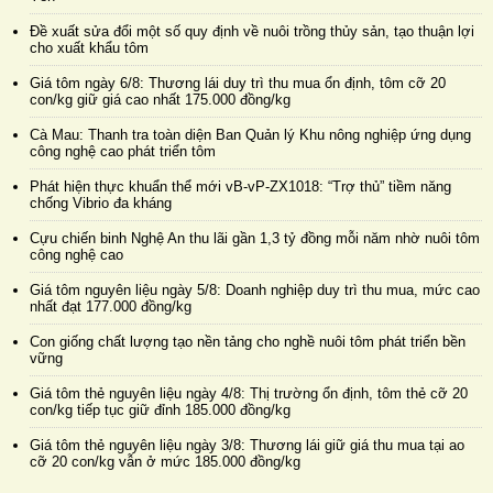
Đề xuất sửa đổi một số quy định về nuôi trồng thủy sản, tạo thuận lợi
cho xuất khẩu tôm
Giá tôm ngày 6/8: Thương lái duy trì thu mua ổn định, tôm cỡ 20
con/kg giữ giá cao nhất 175.000 đồng/kg
Cà Mau: Thanh tra toàn diện Ban Quản lý Khu nông nghiệp ứng dụng
công nghệ cao phát triển tôm
Phát hiện thực khuẩn thể mới vB-vP-ZX1018: “Trợ thủ” tiềm năng
chống Vibrio đa kháng
Cựu chiến binh Nghệ An thu lãi gần 1,3 tỷ đồng mỗi năm nhờ nuôi tôm
công nghệ cao
Giá tôm nguyên liệu ngày 5/8: Doanh nghiệp duy trì thu mua, mức cao
nhất đạt 177.000 đồng/kg
Con giống chất lượng tạo nền tảng cho nghề nuôi tôm phát triển bền
vững
Giá tôm thẻ nguyên liệu ngày 4/8: Thị trường ổn định, tôm thẻ cỡ 20
con/kg tiếp tục giữ đỉnh 185.000 đồng/kg
Giá tôm thẻ nguyên liệu ngày 3/8: Thương lái giữ giá thu mua tại ao
cỡ 20 con/kg vẫn ở mức 185.000 đồng/kg