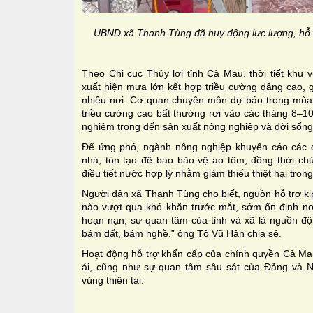
UBND xã Thanh Tùng đã huy động lực lượng, hỗ t
Theo Chi cục Thủy lợi tỉnh Cà Mau, thời tiết khu v
xuất hiện mưa lớn kết hợp triều cường dâng cao, gâ
nhiều nơi. Cơ quan chuyên môn dự báo trong mùa
triều cường cao bất thường rơi vào các tháng 8–1
nghiêm trọng đến sản xuất nông nghiệp và đời sống
Để ứng phó, ngành nông nghiệp khuyến cáo các 
nhà, tôn tạo đê bao bảo vệ ao tôm, đồng thời c
điều tiết nước hợp lý nhằm giảm thiểu thiệt hại trong 
Người dân xã Thanh Tùng cho biết, nguồn hỗ trợ kị
nào vượt qua khó khăn trước mắt, sớm ổn định nơi
hoạn nạn, sự quan tâm của tỉnh và xã là nguồn độn
bám đất, bám nghề,” ông Tô Vũ Hân chia sẻ.
Hoạt động hỗ trợ khẩn cấp của chính quyền Cà Mau
ái, cũng như sự quan tâm sâu sát của Đảng và N
vùng thiên tai.