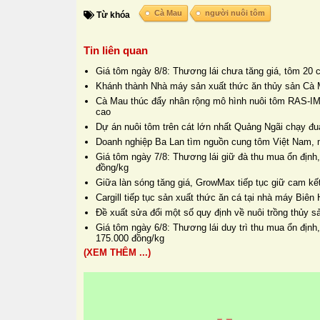
Cà Mau
người nuôi tôm
Từ khóa
Tin liên quan
Giá tôm ngày 8/8: Thương lái chưa tăng giá, tôm 20 
Khánh thành Nhà máy sản xuất thức ăn thủy sản Cà 
Cà Mau thúc đẩy nhân rộng mô hình nuôi tôm RAS-IM
cao
Dự án nuôi tôm trên cát lớn nhất Quảng Ngãi chạy đua
Doanh nghiệp Ba Lan tìm nguồn cung tôm Việt Nam, 
Giá tôm ngày 7/8: Thương lái giữ đà thu mua ổn định,
đồng/kg
Giữa làn sóng tăng giá, GrowMax tiếp tục giữ cam kết
Cargill tiếp tục sản xuất thức ăn cá tại nhà máy Biê
Đề xuất sửa đổi một số quy định về nuôi trồng thủy s
Giá tôm ngày 6/8: Thương lái duy trì thu mua ổn định
175.000 đồng/kg
(XEM THÊM ...)