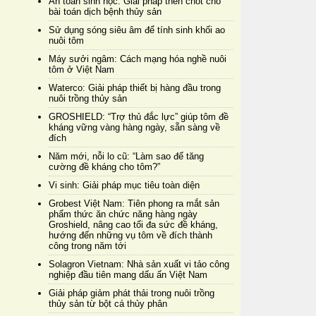
An toàn sinh học: Giải pháp then chốt cho
bài toán dịch bệnh thủy sản
Sử dụng sóng siêu âm để tính sinh khối ao
nuôi tôm
Máy sưởi ngâm: Cách mạng hóa nghề nuôi
tôm ở Việt Nam
Waterco: Giải pháp thiết bị hàng đầu trong
nuôi trồng thủy sản
GROSHIELD: “Trợ thủ đắc lực” giúp tôm đề
kháng vững vàng hàng ngày, sẵn sàng về
đích
Năm mới, nỗi lo cũ: “Làm sao để tăng
cường đề kháng cho tôm?”
Vi sinh: Giải pháp mục tiêu toàn diện
Grobest Việt Nam: Tiên phong ra mắt sản
phẩm thức ăn chức năng hàng ngày
Groshield, nâng cao tối đa sức đề kháng,
hướng đến những vụ tôm về đích thành
công trong năm tới
Solagron Vietnam: Nhà sản xuất vi tảo công
nghiệp đầu tiên mang dấu ấn Việt Nam
Giải pháp giảm phát thải trong nuôi trồng
thủy sản từ bột cá thủy phân