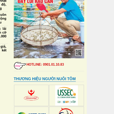
nhất
 độ,
ng
guồn
rộng
u
 lái
m cỡ
.000
iá,
 kết
ức ăn
a và
HOTLINE: 0901.01.10.83
định
 tạo
THƯƠNG HIỆU NGƯỜI NUÔI TÔM
 lái
m cỡ
nhất