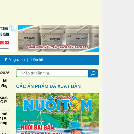
E-Magazine
Liên hệ
/2026
 lái
n/kg
CÁC ẤN PHẨM ĐÃ XUẤT BẢN
xuất
C.P.
g mô
TA,
công