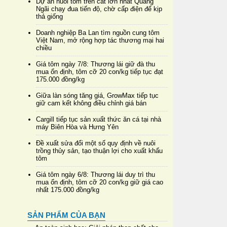
Dự án nuôi tôm trên cát lớn nhất Quảng
Ngãi chạy đua tiến độ, chờ cấp điện để kịp
thả giống
Doanh nghiệp Ba Lan tìm nguồn cung tôm
Việt Nam, mở rộng hợp tác thương mại hai
chiều
Giá tôm ngày 7/8: Thương lái giữ đà thu
mua ổn định, tôm cỡ 20 con/kg tiếp tục đạt
175.000 đồng/kg
Giữa làn sóng tăng giá, GrowMax tiếp tục
giữ cam kết không điều chỉnh giá bán
Cargill tiếp tục sản xuất thức ăn cá tại nhà
máy Biên Hòa và Hưng Yên
Đề xuất sửa đổi một số quy định về nuôi
trồng thủy sản, tạo thuận lợi cho xuất khẩu
tôm
Giá tôm ngày 6/8: Thương lái duy trì thu
mua ổn định, tôm cỡ 20 con/kg giữ giá cao
nhất 175.000 đồng/kg
SẢN PHẨM CỦA BẠN