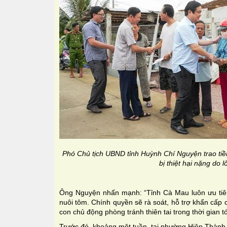
Phó Chủ tịch UBND tỉnh Huỳnh Chí Nguyện trao tiề
bị thiệt hại nặng do 
Ông Nguyện nhấn mạnh: “Tỉnh Cà Mau luôn ưu tiê
nuôi tôm. Chính quyền sẽ rà soát, hỗ trợ khẩn cấp
con chủ động phòng tránh thiên tai trong thời gian tớ
Trước đó, khoảng một tuần, tại phường Hiệp Thành 