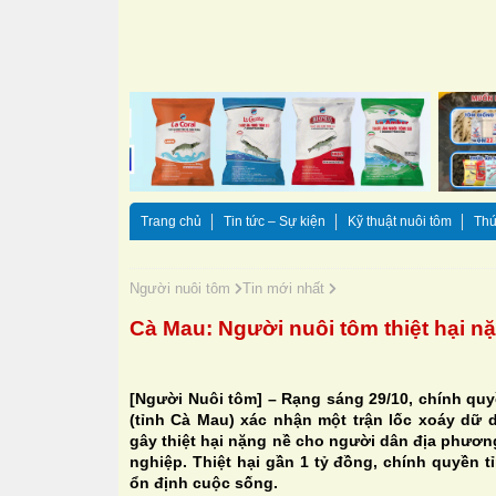
Trang chủ
Tin tức – Sự kiện
Kỹ thuật nuôi tôm
Thứ
Người nuôi tôm
Tin mới nhất
Cà Mau: Người nuôi tôm thiệt hại nặ
[Người Nuôi tôm] – Rạng sáng 29/10, chính q
(tỉnh Cà Mau) xác nhận một trận lốc xoáy dữ d
gây thiệt hại nặng nề cho người dân địa phương
nghiệp. Thiệt hại gần 1 tỷ đồng, chính quyền 
ổn định cuộc sống.