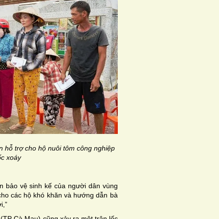
n hỗ trợ cho hộ nuôi tôm công nghiệp
lốc xoáy
n bảo vệ sinh kế của người dân vùng
 cho các hộ khó khăn và hướng dẫn bà
i,”
(TP Cà Mau) cũng xảy ra một trận lốc