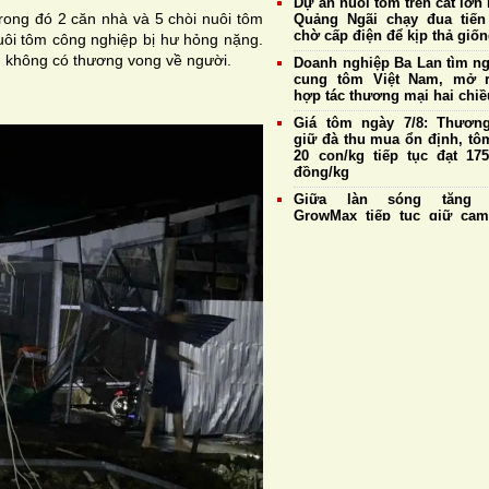
Dự án nuôi tôm trên cát lớn 
rong đó 2 căn nhà và 5 chòi nuôi tôm
Quảng Ngãi chạy đua tiến
chờ cấp điện để kịp thả giố
nuôi tôm công nghiệp bị hư hỏng nặng.
y, không có thương vong về người.
Doanh nghiệp Ba Lan tìm n
cung tôm Việt Nam, mở 
hợp tác thương mại hai chiề
Giá tôm ngày 7/8: Thương
giữ đà thu mua ổn định, tô
20 con/kg tiếp tục đạt 175
đồng/kg
Giữa làn sóng tăng g
GrowMax tiếp tục giữ cam
không điều chỉnh giá bán
Cargill tiếp tục sản xuất th
cá tại nhà máy Biên Hò
Hưng Yên
Đề xuất sửa đổi một số quy 
về nuôi trồng thủy sản,
thuận lợi cho xuất khẩu tôm
Giá tôm ngày 6/8: Thương
duy trì thu mua ổn định, tô
20 con/kg giữ giá cao 
175.000 đồng/kg