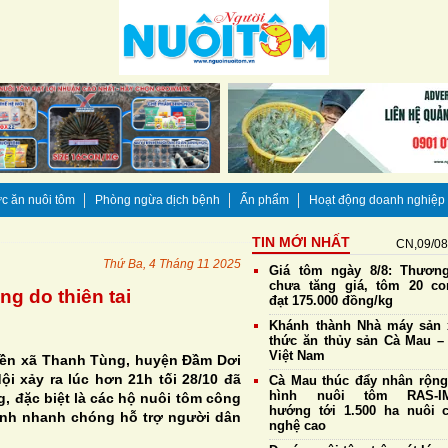
c ăn nuôi tôm
Phòng ngừa dịch bệnh
Ấn phẩm
Hoạt động doanh nghiệp
TIN MỚI NHẤT
CN,09/08
Thứ Ba, 4 Tháng 11 2025
Giá tôm ngày 8/8: Thương
chưa tăng giá, tôm 20 co
ng do thiên tai
đạt 175.000 đồng/kg
Khánh thành Nhà máy sản 
thức ăn thủy sản Cà Mau – 
Việt Nam
uyền xã Thanh Tùng, huyện Đầm Dơi
ội xảy ra lúc hơn 21h tối 28/10 đã
Cà Mau thúc đẩy nhân rộn
hình nuôi tôm RAS-IM
, đặc biệt là các hộ nuôi tôm công
hướng tới 1.500 ha nuôi 
tỉnh nhanh chóng hỗ trợ người dân
nghệ cao