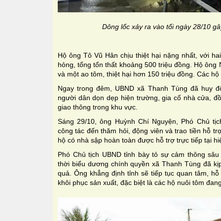
Dông lốc xảy ra vào tối ngày 28/10 gây
Hộ ông Tô Vũ Hân chịu thiệt hại nặng nhất, với ha
hỏng, tổng tổn thất khoảng 500 triệu đồng. Hộ ông
và một ao tôm, thiệt hại hơn 150 triệu đồng. Các hộ 
Ngay trong đêm, UBND xã Thanh Tùng đã huy độn
người dân dọn dẹp hiện trường, gia cố nhà cửa, đồ
giao thông trong khu vực.
Sáng 29/10, ông Huỳnh Chí Nguyện, Phó Chủ tị
công tác đến thăm hỏi, động viên và trao tiền hỗ trợ
hộ có nhà sập hoàn toàn được hỗ trợ trực tiếp tại hi
Phó Chủ tịch UBND tỉnh bày tỏ sự cảm thông sâu s
thời biểu dương chính quyền xã Thanh Tùng đã kịp
quả. Ông khẳng định tỉnh sẽ tiếp tục quan tâm, hỗ
khôi phục sản xuất, đặc biệt là các hộ nuôi tôm đang