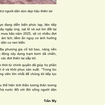
rợ người dân dọn dẹp hậu thiên tai
ực đang diễn biến phức tạp, liên tiếp
y ngập úng, sạt lở và sụt lún đất tại
 mưa bão năm 2025, sẽ có nhiều đợt
0 âm lịch, tiềm ẩn nguy cơ ảnh hưởng
 dân cư ven biển.
địa phương gia cố bờ bao, nâng nền
hủ động xây dựng trạm bơm dã chiến,
các đợt thiên tai sắp tới.
p thời từ chính quyền đã giúp họ phần
 ở và khôi phục sản xuất. “Trong lúc
g viên lớn nhất để chúng tôi tiếp tục
 thể hiện tinh thần tương thân tương
hà nước đối với đời sống người dân
Trần My