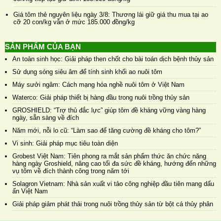
Giá tôm thẻ nguyên liệu ngày 3/8: Thương lái giữ giá thu mua tại ao
cỡ 20 con/kg vẫn ở mức 185.000 đồng/kg
SẢN PHẨM CỦA BẠN
An toàn sinh học: Giải pháp then chốt cho bài toán dịch bệnh thủy sản
Sử dụng sóng siêu âm để tính sinh khối ao nuôi tôm
Máy sưởi ngâm: Cách mạng hóa nghề nuôi tôm ở Việt Nam
Waterco: Giải pháp thiết bị hàng đầu trong nuôi trồng thủy sản
GROSHIELD: “Trợ thủ đắc lực” giúp tôm đề kháng vững vàng hàng
ngày, sẵn sàng về đích
Năm mới, nỗi lo cũ: “Làm sao để tăng cường đề kháng cho tôm?”
Vi sinh: Giải pháp mục tiêu toàn diện
Grobest Việt Nam: Tiên phong ra mắt sản phẩm thức ăn chức năng
hàng ngày Groshield, nâng cao tối đa sức đề kháng, hướng đến những
vụ tôm về đích thành công trong năm tới
Solagron Vietnam: Nhà sản xuất vi tảo công nghiệp đầu tiên mang dấu
ấn Việt Nam
Giải pháp giảm phát thải trong nuôi trồng thủy sản từ bột cá thủy phân