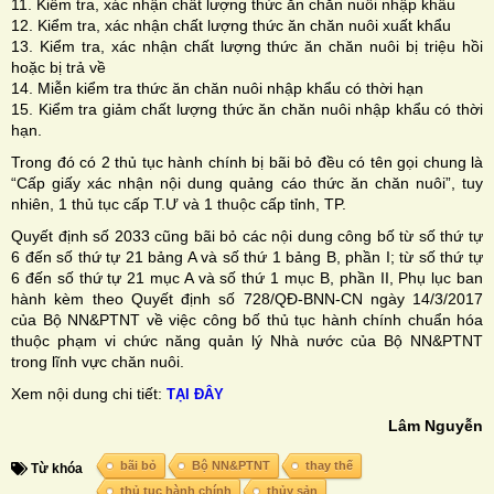
11. Kiểm tra, xác nhận chất lượng thức ăn chăn nuôi nhập khẩu
12. Kiểm tra, xác nhận chất lượng thức ăn chăn nuôi xuất khẩu
13. Kiểm tra, xác nhận chất lượng thức ăn chăn nuôi bị triệu hồi
hoặc bị trả về
14. Miễn kiểm tra thức ăn chăn nuôi nhập khẩu có thời hạn
15. Kiểm tra giảm chất lượng thức ăn chăn nuôi nhập khẩu có thời
hạn.
Trong đó có 2 thủ tục hành chính bị bãi bỏ đều có tên gọi chung là
“Cấp giấy xác nhận nội dung quảng cáo thức ăn chăn nuôi”, tuy
nhiên, 1 thủ tục cấp T.Ư và 1 thuộc cấp tỉnh, TP.
Quyết định số 2033 cũng bãi bỏ các nội dung công bố từ số thứ tự
6 đến số thứ tự 21 bảng A và số thứ 1 bảng B, phần I; từ số thứ tự
6 đến số thứ tự 21 mục A và số thứ 1 mục B, phần II, Phụ lục ban
hành kèm theo Quyết định số 728/QĐ-BNN-CN ngày 14/3/2017
của Bộ NN&PTNT về việc công bố thủ tục hành chính chuẩn hóa
thuộc phạm vi chức năng quản lý Nhà nước của Bộ NN&PTNT
trong lĩnh vực chăn nuôi.
Xem nội dung chi tiết:
TẠI ĐÂY
Lâm Nguyễn
bãi bỏ
Bộ NN&PTNT
thay thế
Từ khóa
thủ tục hành chính
thủy sản