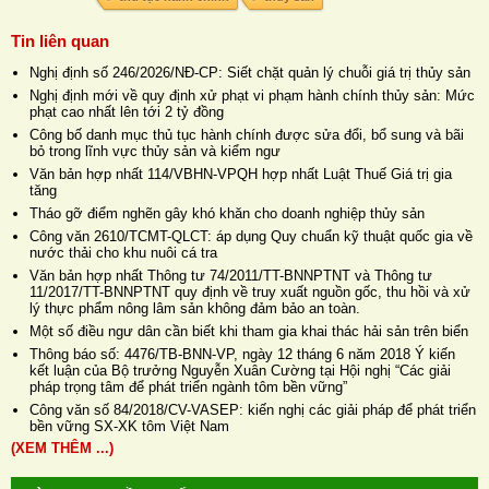
Tin liên quan
Nghị định số 246/2026/NĐ-CP: Siết chặt quản lý chuỗi giá trị thủy sản
Nghị định mới về quy định xử phạt vi phạm hành chính thủy sản: Mức
phạt cao nhất lên tới 2 tỷ đồng
Công bố danh mục thủ tục hành chính được sửa đổi, bổ sung và bãi
bỏ trong lĩnh vực thủy sản và kiểm ngư
Văn bản hợp nhất 114/VBHN-VPQH hợp nhất Luật Thuế Giá trị gia
tăng
Tháo gỡ điểm nghẽn gây khó khăn cho doanh nghiệp thủy sản
Công văn 2610/TCMT-QLCT: áp dụng Quy chuẩn kỹ thuật quốc gia về
nước thải cho khu nuôi cá tra
Văn bản hợp nhất Thông tư 74/2011/TT-BNNPTNT và Thông tư
11/2017/TT-BNNPTNT quy định về truy xuất nguồn gốc, thu hồi và xử
lý thực phẩm nông lâm sản không đảm bảo an toàn.
Một số điều ngư dân cần biết khi tham gia khai thác hải sản trên biển
Thông báo số: 4476/TB-BNN-VP, ngày 12 tháng 6 năm 2018 Ý kiến
kết luận của Bộ trưởng Nguyễn Xuân Cường tại Hội nghị “Các giải
pháp trọng tâm để phát triển ngành tôm bền vững”
Công văn số 84/2018/CV-VASEP: kiến nghị các giải pháp để phát triển
bền vững SX-XK tôm Việt Nam
(XEM THÊM ...)