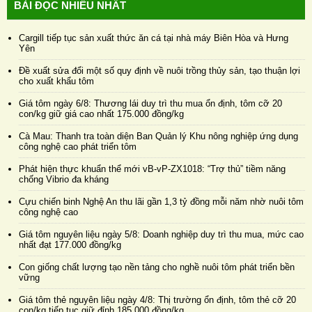
BÀI ĐỌC NHIỀU NHẤT
Cargill tiếp tục sản xuất thức ăn cá tại nhà máy Biên Hòa và Hưng
Yên
Đề xuất sửa đổi một số quy định về nuôi trồng thủy sản, tạo thuận lợi
cho xuất khẩu tôm
Giá tôm ngày 6/8: Thương lái duy trì thu mua ổn định, tôm cỡ 20
con/kg giữ giá cao nhất 175.000 đồng/kg
Cà Mau: Thanh tra toàn diện Ban Quản lý Khu nông nghiệp ứng dụng
công nghệ cao phát triển tôm
Phát hiện thực khuẩn thể mới vB-vP-ZX1018: “Trợ thủ” tiềm năng
chống Vibrio đa kháng
Cựu chiến binh Nghệ An thu lãi gần 1,3 tỷ đồng mỗi năm nhờ nuôi tôm
công nghệ cao
Giá tôm nguyên liệu ngày 5/8: Doanh nghiệp duy trì thu mua, mức cao
nhất đạt 177.000 đồng/kg
Con giống chất lượng tạo nền tảng cho nghề nuôi tôm phát triển bền
vững
Giá tôm thẻ nguyên liệu ngày 4/8: Thị trường ổn định, tôm thẻ cỡ 20
con/kg tiếp tục giữ đỉnh 185.000 đồng/kg