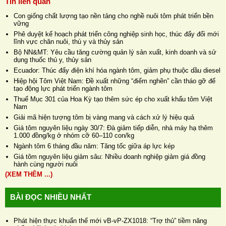
Tin liên quan
Con giống chất lượng tạo nền tảng cho nghề nuôi tôm phát triển bền
vững
Phê duyệt kế hoạch phát triển công nghiệp sinh học, thúc đẩy đổi mới
lĩnh vực chăn nuôi, thú y và thủy sản
Bộ NN&MT: Yêu cầu tăng cường quản lý sản xuất, kinh doanh và sử
dụng thuốc thú y, thủy sản
Ecuador: Thúc đẩy điện khí hóa ngành tôm, giảm phụ thuộc dầu diesel
Hiệp hội Tôm Việt Nam: Đề xuất những “điểm nghẽn” cần tháo gỡ để
tạo động lực phát triển ngành tôm
Thuế Mục 301 của Hoa Kỳ tạo thêm sức ép cho xuất khẩu tôm Việt
Nam
Giải mã hiện tượng tôm bị vàng mang và cách xử lý hiệu quả
Giá tôm nguyên liệu ngày 30/7: Đà giảm tiếp diễn, nhà máy hạ thêm
1.000 đồng/kg ở nhóm cỡ 60–110 con/kg
Ngành tôm 6 tháng đầu năm: Tăng tốc giữa áp lực kép
Giá tôm nguyên liệu giảm sâu: Nhiều doanh nghiệp giảm giá đồng
hành cùng người nuôi
(XEM THÊM ...)
BÀI ĐỌC NHIỀU NHẤT
Phát hiện thực khuẩn thể mới vB-vP-ZX1018: “Trợ thủ” tiềm năng