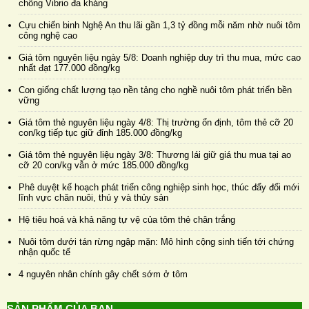
chống Vibrio đa kháng
Cựu chiến binh Nghệ An thu lãi gần 1,3 tỷ đồng mỗi năm nhờ nuôi tôm
công nghệ cao
Giá tôm nguyên liệu ngày 5/8: Doanh nghiệp duy trì thu mua, mức cao
nhất đạt 177.000 đồng/kg
Con giống chất lượng tạo nền tảng cho nghề nuôi tôm phát triển bền
vững
Giá tôm thẻ nguyên liệu ngày 4/8: Thị trường ổn định, tôm thẻ cỡ 20
con/kg tiếp tục giữ đỉnh 185.000 đồng/kg
Giá tôm thẻ nguyên liệu ngày 3/8: Thương lái giữ giá thu mua tại ao
cỡ 20 con/kg vẫn ở mức 185.000 đồng/kg
Phê duyệt kế hoạch phát triển công nghiệp sinh học, thúc đẩy đổi mới
lĩnh vực chăn nuôi, thú y và thủy sản
Hệ tiêu hoá và khả năng tự vệ của tôm thẻ chân trắng
Nuôi tôm dưới tán rừng ngập mặn: Mô hình cộng sinh tiến tới chứng
nhận quốc tế
4 nguyên nhân chính gây chết sớm ở tôm
SẢN PHẨM CỦA BẠN