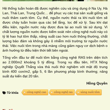
Hệ thống tuần hoàn đã được nghiên cứu và ứng dụng ở Na Uy, Hà
Lan, Thái Lan, Trung Quốc… để phục vụ các trại sản xuất giống và
nuôi thâm canh tôm. Cụ thể, nguồn nước thải ra khi nuôi tôm sẽ
được chảy tuần hoàn qua các bể lắng, lọc để xử lý. Sau khi dạt
điều kiện, nguồn nước này được đưa lại ao nuôi tái sử dụng. Vì
chất lượng nguồn nước được kiểm soát nên công nghệ nuôi này có
tỷ lệ hao hụt tôm thấp, năng suất cao hơn nuôi thông thường, chất
lượng bảo đảm và không gây ô nhiễm môi trường từ nguồn nước
thải. Việc nuôi tôm trong nhà màng cũng giảm nguy cơ dịch bệnh o
ảnh hưởng từ điều kiện thời tiết bên ngoài.
Tổng vốn đầu tư để nuôi tôm bằng công nghệ RAS trên diện tích
ao 2.000m2 khoảng 5 tỷ đồng. Trong vụ đầu tiên, HTX Nông
nghiệp Quyết Thắng vừa thả nuôi thử nghiệm với mật độ trung
bình 400 con/m2, gấp 5, 6 lần phương pháp bình thường; năng
suất dự kiến đạt 20 tấn.
Hồng Quyên
công nghệ cao
công nghệ ras
vùng nuôi tôm
Từ khóa