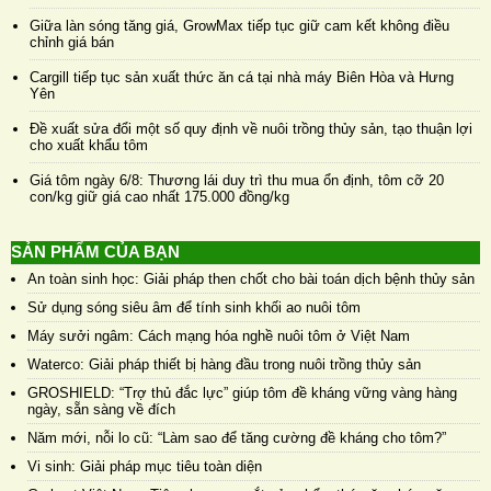
Giữa làn sóng tăng giá, GrowMax tiếp tục giữ cam kết không điều
chỉnh giá bán
Cargill tiếp tục sản xuất thức ăn cá tại nhà máy Biên Hòa và Hưng
Yên
Đề xuất sửa đổi một số quy định về nuôi trồng thủy sản, tạo thuận lợi
cho xuất khẩu tôm
Giá tôm ngày 6/8: Thương lái duy trì thu mua ổn định, tôm cỡ 20
con/kg giữ giá cao nhất 175.000 đồng/kg
SẢN PHẨM CỦA BẠN
An toàn sinh học: Giải pháp then chốt cho bài toán dịch bệnh thủy sản
Sử dụng sóng siêu âm để tính sinh khối ao nuôi tôm
Máy sưởi ngâm: Cách mạng hóa nghề nuôi tôm ở Việt Nam
Waterco: Giải pháp thiết bị hàng đầu trong nuôi trồng thủy sản
GROSHIELD: “Trợ thủ đắc lực” giúp tôm đề kháng vững vàng hàng
ngày, sẵn sàng về đích
Năm mới, nỗi lo cũ: “Làm sao để tăng cường đề kháng cho tôm?”
Vi sinh: Giải pháp mục tiêu toàn diện