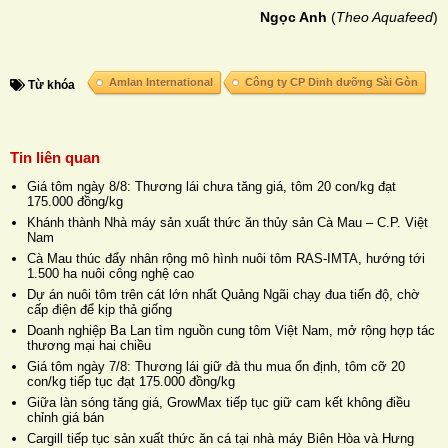
Ngọc Anh
(
Theo Aquafeed
)
Amlan International
Công ty CP Dinh dưỡng Sài Gòn
Từ khóa
Tin liên quan
Giá tôm ngày 8/8: Thương lái chưa tăng giá, tôm 20 con/kg đạt
175.000 đồng/kg
Khánh thành Nhà máy sản xuất thức ăn thủy sản Cà Mau – C.P. Việt
Nam
Cà Mau thúc đẩy nhân rộng mô hình nuôi tôm RAS-IMTA, hướng tới
1.500 ha nuôi công nghệ cao
Dự án nuôi tôm trên cát lớn nhất Quảng Ngãi chạy đua tiến độ, chờ
cấp điện để kịp thả giống
Doanh nghiệp Ba Lan tìm nguồn cung tôm Việt Nam, mở rộng hợp tác
thương mại hai chiều
Giá tôm ngày 7/8: Thương lái giữ đà thu mua ổn định, tôm cỡ 20
con/kg tiếp tục đạt 175.000 đồng/kg
Giữa làn sóng tăng giá, GrowMax tiếp tục giữ cam kết không điều
chỉnh giá bán
Cargill tiếp tục sản xuất thức ăn cá tại nhà máy Biên Hòa và Hưng