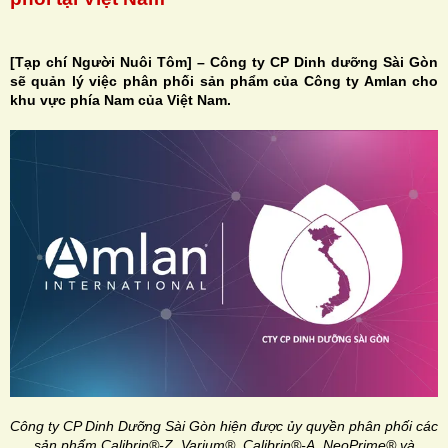
[Tạp chí Người Nuôi Tôm] – Công ty CP Dinh dưỡng Sài Gòn
sẽ quản lý việc phân phối sản phẩm của Công ty Amlan cho
khu vực phía Nam của Việt Nam.
H
N
Công ty CP Dinh Dưỡng Sài Gòn hiện được ủy quyền phân phối các
sản phẩm Calibrin®-Z, Varium®, Calibrin®-A, NeoPrime® và