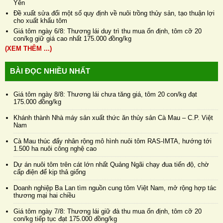
Yên
Đề xuất sửa đổi một số quy định về nuôi trồng thủy sản, tạo thuận lợi
cho xuất khẩu tôm
Giá tôm ngày 6/8: Thương lái duy trì thu mua ổn định, tôm cỡ 20
con/kg giữ giá cao nhất 175.000 đồng/kg
(XEM THÊM ...)
BÀI ĐỌC NHIỀU NHẤT
Giá tôm ngày 8/8: Thương lái chưa tăng giá, tôm 20 con/kg đạt
175.000 đồng/kg
Khánh thành Nhà máy sản xuất thức ăn thủy sản Cà Mau – C.P. Việt
Nam
Cà Mau thúc đẩy nhân rộng mô hình nuôi tôm RAS-IMTA, hướng tới
1.500 ha nuôi công nghệ cao
Dự án nuôi tôm trên cát lớn nhất Quảng Ngãi chạy đua tiến độ, chờ
cấp điện để kịp thả giống
Doanh nghiệp Ba Lan tìm nguồn cung tôm Việt Nam, mở rộng hợp tác
thương mại hai chiều
Giá tôm ngày 7/8: Thương lái giữ đà thu mua ổn định, tôm cỡ 20
con/kg tiếp tục đạt 175.000 đồng/kg