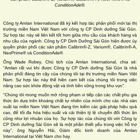
ConditionAde®.
Công ty Amlan International đã ký kết hợp tác phân phối mới tại thị
trường miền Nam Việt Nam với công ty CP Dinh dưỡng Sài Gòn.
Sự hợp tác này sẽ liên kết tốt hơn giữa nhu cầu của khách hàng và
nhu cầu của ngành. Công ty CP Dinh Dưỡng Sài Gòn hiện được ủy
quyền phân phối các sản phẩm Calibrin®-Z, Varium®, Calibrin®-A,
NeoPrime® và ConditionAde®.
Ông Wade Robey, Chủ tịch của Amlan International, chia sẻ:
“Amlan rất vui khi được Công ty CP Dinh dưỡng Sài Gòn là nhà
phân phối đáng tin cậy của chúng tôi tại thị trường miền Nam Việt
Nam. Sự hợp tác này thể hiện cam kết của chúng tôi trong việc
nâng cao sức khỏe động vật và tính bền vững trong khu vực”.
“Chúng tôi mong muốn mở rộng phạm vi tiếp cận các chất phụ gia
thức ăn dựa trên khoáng chất tự nhiên của mình cho các nhà sản
xuất tại miền Nam Việt Nam đang tìm kiếm các giải pháp hiệu quả
cao, để tối đa hóa hiệu suất và cải thiện tỷ lệ chuyển đổi thức ăn
cũng như lợi nhuận của họ. Sự hợp tác của chúng tôi với Công ty
CP Dinh dưỡng Sài Gòn sẽ là một phần thiết yếu trong việc hỗ trợ
này”, ông Nguyễn Hải, Giám đốc kinh doanh của Amlan
International tại Việt Nam cho hay.