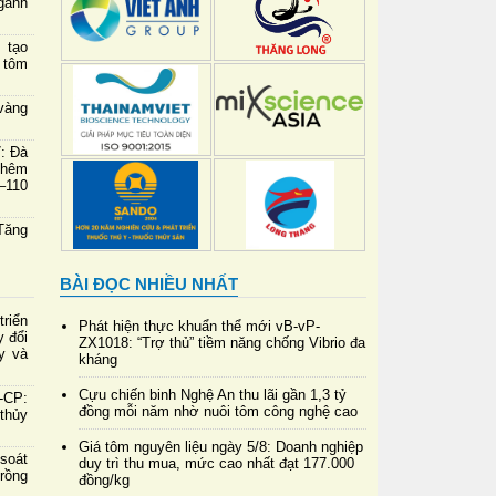
gành
 tạo
 tôm
vàng
7: Đà
thêm
–110
Tăng
BÀI ĐỌC NHIỀU NHẤT
riển
Phát hiện thực khuẩn thể mới vB-vP-
y đổi
ZX1018: “Trợ thủ” tiềm năng chống Vibrio đa
y và
kháng
Cựu chiến binh Nghệ An thu lãi gần 1,3 tỷ
-CP:
đồng mỗi năm nhờ nuôi tôm công nghệ cao
 thủy
Giá tôm nguyên liệu ngày 5/8: Doanh nghiệp
soát
duy trì thu mua, mức cao nhất đạt 177.000
rồng
đồng/kg