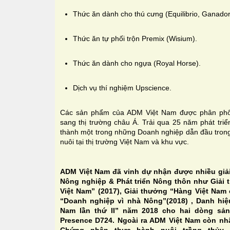
Thức ăn dành cho thú cưng (Equilibrio, Ganador,
Thức ăn tự phối trộn Premix (Wisium).
Thức ăn dành cho ngựa (Royal Horse).
Dịch vụ thí nghiệm Upscience.
Các sản phẩm của ADM Việt Nam được phân phối
sang thị trường châu Á. Trải qua 25 năm phát triển
thành một trong những Doanh nghiệp dẫn đầu trong
nuôi tại thị trường Việt Nam và khu vực.
ADM Việt Nam đã vinh dự nhận được nhiều giả
Nông nghiệp & Phát triển Nông thôn như
Giải 
Việt Nam” (2017), Giải thưởng “Hàng Việt Nam 
“Doanh nghiệp vì nhà Nông”(2018) , Danh hi
Nam lần thứ II” năm 2018 cho hai dòng sản
Presence D724. Ngoài ra ADM Việt Nam còn n
Chứng nhận thực hành nuôi trồng thủy s