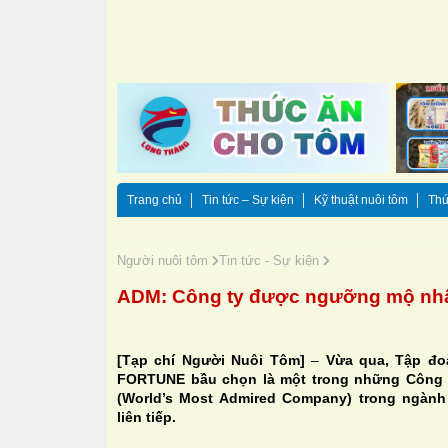
Trang chủ
Tin tức – Sự kiện
Kỹ thuật nuôi tôm
Thứ
Người nuôi tôm
Tin tức - Sự kiện
ADM: Công ty được ngưỡng mộ nhất
[Tạp chí Người Nuôi Tôm]
–
Vừa qua, Tập đo
FORTUNE bầu chọn là một trong những Công 
(World’s Most Admired Company) trong ngành
liên tiếp.