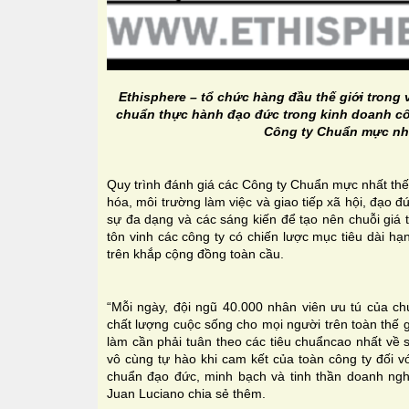
Ethisphere – tổ chức hàng đầu thế giới trong v
chuẩn thực hành đạo đức trong kinh doanh c
Công ty Chuẩn mực nhấ
Quy trình đánh giá các Công ty Chuẩn mực nhất thế
hóa, môi trường làm việc và giao tiếp xã hội, đạo đứ
sự đa dạng và các sáng kiến để tạo nên chuỗi giá
tôn vinh các công ty có chiến lược mục tiêu dài hạn
trên khắp cộng đồng toàn cầu.
“Mỗi ngày, đội ngũ 40.000 nhân viên ưu tú của ch
chất lượng cuộc sống cho mọi người trên toàn thế g
làm cần phải tuân theo các tiêu chuẩncao nhất về s
vô cùng tự hào khi cam kết của toàn công ty đối v
chuẩn đạo đức, minh bạch và tinh thần doanh ng
Juan Luciano chia sẻ thêm.