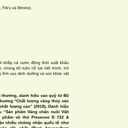
 Fib’s và Minino).
 khắp cả nước đồng thời xuất khẩu
, chúng tôi luôn nỗ lực hết mình, trở
 lĩnh vực dinh dưỡng và sức khỏe vật
i thưởng, danh hiệu cao quý từ Bộ
thưởng “Chất lượng vàng thủy sản
chất lượng cao” (2018), Danh hiệu
ệu “Sản phẩm Vàng chăn nuôi Việt
 phẩm vịt thịt Presence D 722 &
hận nhiều chứng nhận quốc tế như
ản tốt nhất (Best Aquaculture