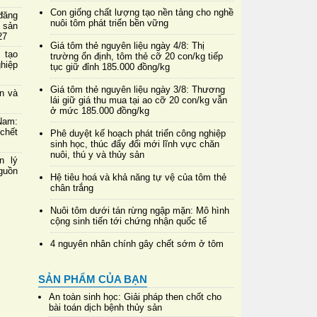
Con giống chất lượng tạo nền tảng cho nghề
đăng
nuôi tôm phát triển bền vững
 sản
27
Giá tôm thẻ nguyên liệu ngày 4/8: Thị
 tạo
trường ổn định, tôm thẻ cỡ 20 con/kg tiếp
hiệp
tục giữ đỉnh 185.000 đồng/kg
Giá tôm thẻ nguyên liệu ngày 3/8: Thương
in và
lái giữ giá thu mua tại ao cỡ 20 con/kg vẫn
ở mức 185.000 đồng/kg
Nam:
chết
Phê duyệt kế hoạch phát triển công nghiệp
sinh học, thúc đẩy đổi mới lĩnh vực chăn
nuôi, thú y và thủy sản
n lý
nguồn
Hệ tiêu hoá và khả năng tự vệ của tôm thẻ
chân trắng
Nuôi tôm dưới tán rừng ngập mặn: Mô hình
cộng sinh tiến tới chứng nhận quốc tế
4 nguyên nhân chính gây chết sớm ở tôm
SẢN PHẨM CỦA BẠN
An toàn sinh học: Giải pháp then chốt cho
bài toán dịch bệnh thủy sản