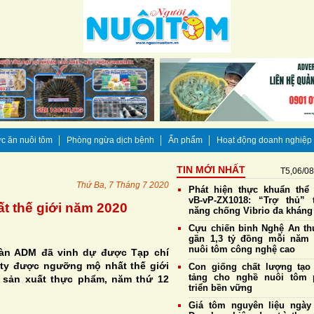
c ăn nuôi tôm
Phòng ngừa dịch bệnh
Ấn phẩm
Hoạt động doanh nghiệp
TIN MỚI NHẤT
T5,06/0
Thứ Ba, 7 Tháng 7 2020
Phát hiện thực khuẩn thể
vB-vP-ZX1018: “Trợ thủ” 
 thế giới năm 2020
năng chống Vibrio đa kháng
Cựu chiến binh Nghệ An thu
gần 1,3 tỷ đồng mỗi năm
nuôi tôm công nghệ cao
àn ADM đã vinh dự được Tạp chí
ty được ngưỡng mộ nhất thế giới
Con giống chất lượng tạo
tảng cho nghề nuôi tôm 
 sản xuất thực phẩm, năm thứ 12
triển bền vững
Giá tôm nguyên liệu ngày 