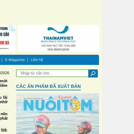
E-Magazine
Liên hệ
8/2026
 mới
tiềm
CÁC ẤN PHẨM ĐÃ XUẤT BẢN
 lãi
 nhờ
 nền
phát
5/8: