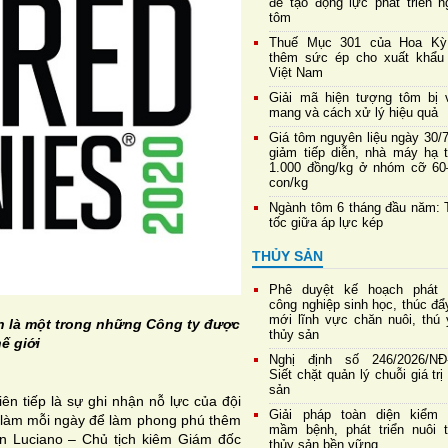
để tạo động lực phát triển n
tôm
Thuế Mục 301 của Hoa Kỳ
thêm sức ép cho xuất khẩu
Việt Nam
Giải mã hiện tượng tôm bị 
mang và cách xử lý hiệu quả
Giá tôm nguyên liệu ngày 30/
giảm tiếp diễn, nhà máy hạ 
1.000 đồng/kg ở nhóm cỡ 60
con/kg
Ngành tôm 6 tháng đầu năm: 
tốc giữa áp lực kép
THỦY SẢN
Phê duyệt kế hoạch phát t
công nghiệp sinh học, thúc đẩ
mới lĩnh vực chăn nuôi, thú 
 là một trong những Công ty được
thủy sản
ế giới
Nghị định số 246/2026/NĐ
Siết chặt quản lý chuỗi giá trị
sản
ên tiếp là sự ghi nhận nỗ lực của đội
Giải pháp toàn diện kiểm 
ọ làm mỗi ngày để làm phong phú thêm
mầm bệnh, phát triển nuôi t
an Luciano – Chủ tịch kiêm Giám đốc
thủy sản bền vững