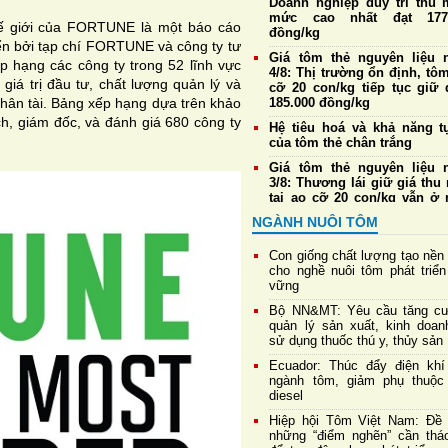
Doanh nghiệp duy trì thu 
mức cao nhất đạt 177.
ế giới của FORTUNE là một báo cáo
đồng/kg
iển bởi tạp chí FORTUNE và công ty tư
Giá tôm thẻ nguyên liệu 
 hạng các công ty trong 52 lĩnh vực
4/8: Thị trường ổn định, tôm
giá trị đầu tư, chất lượng quản lý và
cỡ 20 con/kg tiếp tục giữ 
nhân tài. Bảng xếp hạng dựa trên khảo
185.000 đồng/kg
h, giám đốc, và đánh giá 680 công ty
Hệ tiêu hoá và khả năng t
của tôm thẻ chân trắng
Giá tôm thẻ nguyên liệu 
3/8: Thương lái giữ giá thu
tại ao cỡ 20 con/kg vẫn ở
185.000 đồng/kg
NGÀNH NUÔI TÔM
Phê duyệt kế hoạch phát t
công nghiệp sinh học, thúc
Con giống chất lượng tạo nền
đổi mới lĩnh vực chăn nuôi,
cho nghề nuôi tôm phát triển
y và thủy sản
vững
Nuôi tôm dưới tán rừng 
Bộ NN&MT: Yêu cầu tăng c
mặn: Mô hình cộng sinh tiến
quản lý sản xuất, kinh doan
chứng nhận quốc tế
sử dụng thuốc thú y, thủy sản
4 nguyên nhân chính gây 
Ecuador: Thúc đẩy điện khí
sớm ở tôm
ngành tôm, giảm phụ thuộc
diesel
Hiệp hội Tôm Việt Nam: Đề 
những “điểm nghẽn” cần thá