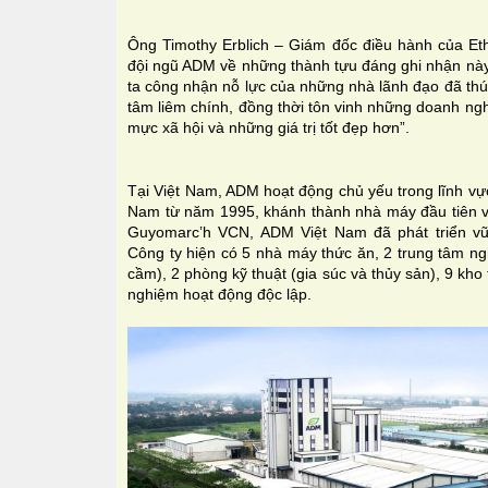
Ông Timothy Erblich – Giám đốc điều hành của Eth
đội ngũ ADM về những thành tựu đáng ghi nhận này.
ta công nhận nỗ lực của những nhà lãnh đạo đã thú
tâm liêm chính, đồng thời tôn vinh những doanh n
mực xã hội và những giá trị tốt đẹp hơn”.
Tại Việt Nam, ADM hoạt động chủ yếu trong lĩnh vực
Nam từ năm 1995, khánh thành nhà máy đầu tiên và
Guyomarc’h VCN, ADM Việt Nam đã phát triển v
Công ty hiện có 5 nhà máy thức ăn, 2 trung tâm ngh
cầm), 2 phòng kỹ thuật (gia súc và thủy sản), 9 kho
nghiệm hoạt động độc lập.