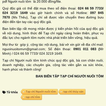
pdf Người nuôi tôm là 20.000 đồng/file.
Quý độc giả có thể đặt mua theo số điện thoại:
024 66 59 7733/
024 3219 1649
vào giờ hành chính và số Hotline:
097 845
7870
(Ms Thêu), Tạp chí sẽ được vận chuyển theo đường bưu
điện đến tận tay các quý độc giả.
Ban biên tập rất mong nhận được ý kiến phản hồi của quý độc giả
về nội dung, hình thức để Tạp chí ngày càng hoàn thiện, phục vụ
đắc lực cho ngành tôm nước nhà phát triển bền vững, hiệu quả.
Mọi thư từ góp ý, cộng tác nội dung, bài vở xin gửi về địa chỉ mail:
nguoinuoitomvn@gmail.com; Số điện thoại:
0901 011 083 (
Mr
Minh) / 024 66 59 7733/ 024 3219 1649.
Tạp chí Người nuôi tôm kính chúc quý độc giả, bà con chăn nuôi,
doanh nghiệp, các chuyên gia, cộng tác viên gần xa sức khỏe,
hạnh phúc và thành công!
BAN BIÊN TẬP TẠP CHÍ NGƯỜI NUÔI TÔM
Tạp chí Người nuôi tôm
tạp chí thủy sản
Từ khóa
tạp chí tôm