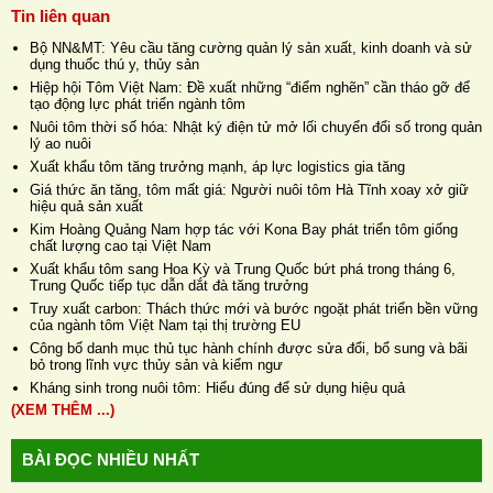
Tin liên quan
Bộ NN&MT: Yêu cầu tăng cường quản lý sản xuất, kinh doanh và sử
dụng thuốc thú y, thủy sản
Hiệp hội Tôm Việt Nam: Đề xuất những “điểm nghẽn” cần tháo gỡ để
tạo động lực phát triển ngành tôm
Nuôi tôm thời số hóa: Nhật ký điện tử mở lối chuyển đổi số trong quản
lý ao nuôi
Xuất khẩu tôm tăng trưởng mạnh, áp lực logistics gia tăng
Giá thức ăn tăng, tôm mất giá: Người nuôi tôm Hà Tĩnh xoay xở giữ
hiệu quả sản xuất
Kim Hoàng Quảng Nam hợp tác với Kona Bay phát triển tôm giống
chất lượng cao tại Việt Nam
Xuất khẩu tôm sang Hoa Kỳ và Trung Quốc bứt phá trong tháng 6,
Trung Quốc tiếp tục dẫn dắt đà tăng trưởng
Truy xuất carbon: Thách thức mới và bước ngoặt phát triển bền vững
của ngành tôm Việt Nam tại thị trường EU
Công bố danh mục thủ tục hành chính được sửa đổi, bổ sung và bãi
bỏ trong lĩnh vực thủy sản và kiểm ngư
Kháng sinh trong nuôi tôm: Hiểu đúng để sử dụng hiệu quả
(XEM THÊM ...)
BÀI ĐỌC NHIỀU NHẤT