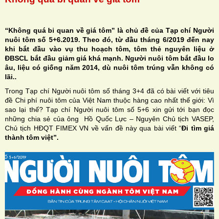
“
Không quá bi quan về giá tôm”
là chủ đề của Tạp chí Người
nuôi tôm số 5+6.2019. Theo đó, từ đầu tháng 6/2019 đến nay
khi bắt đầu vào vụ thu hoạch tôm, tôm thẻ nguyên liệu ở
H
ĐBSCL bắt đầu giảm giá khá mạnh. Người nuôi tôm bắt đầu lo
âu, liệu có giống năm 2014, dù nuôi tôm trúng vẫn không có
N
lãi..
Trong Tạp chí Người nuôi tôm số tháng 3+4 đã có bài viết với tiêu
đề Chi phí nuôi tôm của Việt Nam thuộc hàng cao nhất thế giới: Vì
sao lại thế? Tạp chí Người nuôi tôm số 5+6 xin gửi tới bạn đọc
những chia sẻ của ông Hồ Quốc Lực – Nguyên Chủ tịch VASEP,
Chủ tịch HĐQT FIMEX VN về vấn đề này qua bài viết “
Đi tìm giá
thành tôm việt”.