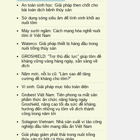
An toàn sinh học: Giải pháp then chốt cho
bài toán dịch bệnh thủy sản
Sử dụng sóng siêu âm để tính sinh khối ao
nuôi tôm
Máy sưởi ngâm: Cách mạng hóa nghề nuôi
tôm ở Việt Nam
Waterco: Giải pháp thiết bị hàng đầu trong
nuôi trồng thủy sản
GROSHIELD: “Trợ thủ đắc lực” giúp tôm đề
kháng vững vàng hàng ngày, sẵn sàng về
đích
Năm mới, nỗi lo cũ: “Làm sao để tăng
cường đề kháng cho tôm?”
Vi sinh: Giải pháp mục tiêu toàn diện
Grobest Việt Nam: Tiên phong ra mắt sản
phẩm thức ăn chức năng hàng ngày
Groshield, nâng cao tối đa sức đề kháng,
hướng đến những vụ tôm về đích thành
công trong năm tới
Solagron Vietnam: Nhà sản xuất vi tảo công
nghiệp đầu tiên mang dấu ấn Việt Nam
Giải pháp giảm phát thải trong nuôi trồng
thủy sản từ bột cá thủy phân