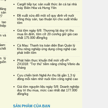
Cargill tiếp tục sản xuất thức ăn cá tại nhà
máy Biên Hòa và Hưng Yên
đăng
 sản
Đề xuất sửa đổi một số quy định về nuôi
27
trồng thủy sản, tạo thuận lợi cho xuất khẩu
 tạo
tôm
hiệp
Giá tôm ngày 6/8: Thương lái duy trì thu
mua ổn định, tôm cỡ 20 con/kg giữ giá cao
in và
nhất 175.000 đồng/kg
Nam:
Cà Mau: Thanh tra toàn diện Ban Quản lý
chết
Khu nông nghiệp ứng dụng công nghệ cao
phát triển tôm
n lý
Phát hiện thực khuẩn thể mới vB-vP-
nguồn
ZX1018: “Trợ thủ” tiềm năng chống Vibrio đa
kháng
Cựu chiến binh Nghệ An thu lãi gần 1,3 tỷ
đồng mỗi năm nhờ nuôi tôm công nghệ cao
Giá tôm nguyên liệu ngày 5/8: Doanh nghiệp
duy trì thu mua, mức cao nhất đạt 177.000
đồng/kg
SẢN PHẨM CỦA BẠN