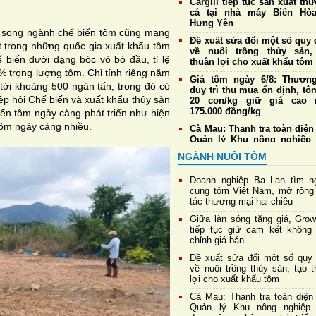
Cargill tiếp tục sản xuất th
cá tại nhà máy Biên Hò
Hưng Yên
m song ngành chế biến tôm cũng mang
Đề xuất sửa đổi một số quy 
t trong những quốc gia xuất khẩu tôm
về nuôi trồng thủy sản,
 biến dưới dạng bóc vỏ bỏ đầu, tỉ lệ
thuận lợi cho xuất khẩu tôm
% trọng lượng tôm. Chỉ tính riêng năm
Giá tôm ngày 6/8: Thương
ới khoảng 500 ngàn tấn, trong đó có
duy trì thu mua ổn định, tô
p hội Chế biến và xuất khẩu thủy sản
20 con/kg giữ giá cao 
175.000 đồng/kg
iến tôm ngày càng phát triển như hiện
 tôm ngày càng nhiều.
Cà Mau: Thanh tra toàn diện
Quản lý Khu nông nghiệp
dụng công nghệ cao phát t
NGÀNH NUÔI TÔM
tôm
Phát hiện thực khuẩn thể
Doanh nghiệp Ba Lan tìm n
vB-vP-ZX1018: “Trợ thủ” 
cung tôm Việt Nam, mở rộng
năng chống Vibrio đa kháng
tác thương mại hai chiều
Cựu chiến binh Nghệ An thu
Giữa làn sóng tăng giá, Gro
gần 1,3 tỷ đồng mỗi năm
tiếp tục giữ cam kết không 
nuôi tôm công nghệ cao
chỉnh giá bán
Con giống chất lượng tạo
Đề xuất sửa đổi một số quy 
tảng cho nghề nuôi tôm 
về nuôi trồng thủy sản, tạo 
triển bền vững
lợi cho xuất khẩu tôm
Cà Mau: Thanh tra toàn diện
Quản lý Khu nông nghiệp