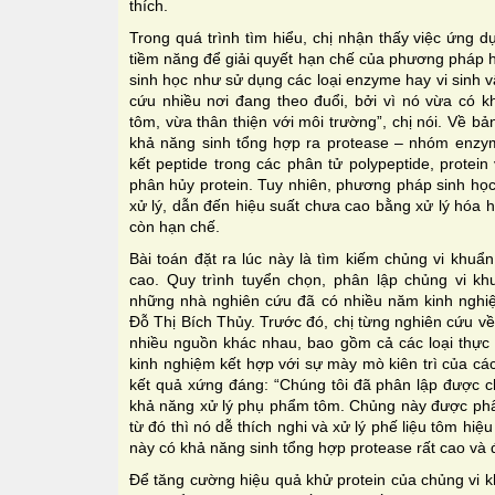
thích.
Trong quá trình tìm hiểu, chị nhận thấy việc ứng dụ
tiềm năng để giải quyết hạn chế của phương pháp 
sinh học như sử dụng các loại enzyme hay vi sinh v
cứu nhiều nơi đang theo đuổi, bởi vì nó vừa có k
tôm, vừa thân thiện với môi trường”, chị nói. Về b
khả năng sinh tổng hợp ra protease – nhóm enzym
kết peptide trong các phân tử polypeptide, protei
phân hủy protein. Tuy nhiên, phương pháp sinh học
xử lý, dẫn đến hiệu suất chưa cao bằng xử lý hóa h
còn hạn chế.
Bài toán đặt ra lúc này là tìm kiếm chủng vi khuẩ
cao. Quy trình tuyển chọn, phân lập chủng vi kh
những nhà nghiên cứu đã có nhiều năm kinh nghiệ
Đỗ Thị Bích Thủy. Trước đó, chị từng nghiên cứu v
nhiều nguồn khác nhau, bao gồm cả các loại thự
kinh nghiệm kết hợp với sự mày mò kiên trì của cá
kết quả xứng đáng: “Chúng tôi đã phân lập được 
khả năng xử lý phụ phẩm tôm. Chủng này được phân 
từ đó thì nó dễ thích nghi và xử lý phế liệu tôm h
này có khả năng sinh tổng hợp protease rất cao và 
Để tăng cường hiệu quả khử protein của chủng vi 