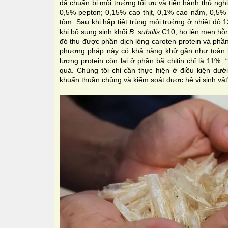
đã chuẩn bị môi trường tối ưu và tiến hành thử ng
0,5% pepton; 0,15% cao thịt, 0,1% cao nấm, 0,5% 
tôm. Sau khi hấp tiệt trùng môi trường ở nhiệt độ 
khi bổ sung sinh khối
B. subtilis
C10, họ lên men hỗn 
đó thu được phần dịch lỏng caroten-protein và phần
phương pháp này có khả năng khử gần như toàn 
lượng protein còn lại ở phần bã chitin chỉ là 11%.
quả. Chúng tôi chỉ cần thực hiện ở điều kiện dướ
khuẩn thuần chủng và kiểm soát được hệ vi sinh vật”,