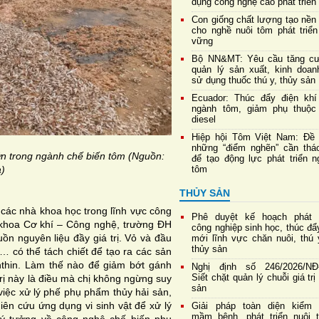
dụng công nghệ cao phát triển
Con giống chất lượng tạo nền
cho nghề nuôi tôm phát triển
vững
Bộ NN&MT: Yêu cầu tăng c
quản lý sản xuất, kinh doan
sử dụng thuốc thú y, thủy sản
Ecuador: Thúc đẩy điện khí
ngành tôm, giảm phụ thuộc
diesel
Hiệp hội Tôm Việt Nam: Đề 
những “điểm nghẽn” cần thá
 lớn trong ngành chế biến tôm (Nguồn:
để tạo động lực phát triển n
)
tôm
THỦY SẢN
các nhà khoa học trong lĩnh vực công
Phê duyệt kế hoạch phát t
khoa Cơ khí – Công nghệ, trường ĐH
công nghiệp sinh học, thúc đẩ
 nguyên liệu đầy giá trị. Vỏ và đầu
mới lĩnh vực chăn nuôi, thú 
thủy sản
,… có thể tách chiết để tạo ra các sản
nthin. Làm thế nào để giảm bớt gánh
Nghị định số 246/2026/NĐ
Siết chặt quản lý chuỗi giá trị
trị này là điều mà chị không ngừng suy
sản
việc xử lý phế phụ phẩm thủy hải sản,
hiên cứu ứng dụng vi sinh vật để xử lý
Giải pháp toàn diện kiểm 
mầm bệnh, phát triển nuôi t