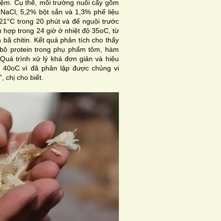
hiệm. Cụ thể, môi trường nuôi cấy gồm
NaCl, 5,2% bột sắn và 1,3% phế liệu
121°C trong 20 phút và để nguội trước
hợp trong 24 giờ ở nhiệt độ 35oC, từ
 bã chitin. Kết quả phân tích cho thấy
bộ protein trong phụ phẩm tôm, hàm
 “Quá trình xử lý khá đơn giản và hiệu
i 40oC vì đã phân lập được chủng vi
 chị cho biết.