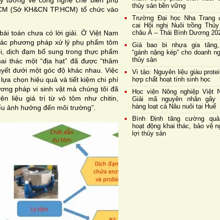
ối ý tưởng về công nghệ chế biến phụ
thủy sản bền vững
HCM (Sở KH&CN TP.HCM) tổ chức vào
Trường Đại học Nha Trang 
cai Hội nghị Nuôi trồng Thủy
bài toán chưa có lời giải. Ở Việt Nam
châu Á – Thái Bình Dương 20
ển các phương pháp xử lý phụ phẩm tôm
Giá bao bì nhựa gia tăng,
ôi, dịch đạm bổ sung trong thực phẩm
“gánh nặng kép” cho doanh ng
thủy sản
ai thác một “địa hạt” đã được “thâm
quyết dưới một góc độ khác nhau. Việc
Vi tảo: Nguyên liệu giàu prote
lựa chọn hiệu quả và tiết kiệm chi phí
hợp chất hoạt tính sinh học
ơng pháp vi sinh vật mà chúng tôi đã
Học viện Nông nghiệp Việt 
n liệu giá trị từ vỏ tôm như chitin,
Giải mã nguyên nhân gây 
hàng loạt cá Nâu nuôi tại Huế
ểu ảnh hưởng đến môi trường”.
Bình Định tăng cường quả
hoạt động khai thác, bảo vệ 
lợi thủy sản