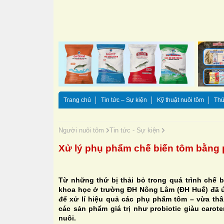
Trang chủ
Tin tức – Sự kiện
Kỹ thuật nuôi tôm
Thứ
Người nuôi tôm
Tin tức - Sự kiện
Xử lý phụ phẩm chế biến tôm bằng 
Từ những thứ bị thải bỏ trong quá trình chế 
khoa học ở trường ĐH Nông Lâm (ĐH Huế) đã 
để xử lí hiệu quả các phụ phẩm tôm – vừa thân
các sản phẩm giá trị như probiotic giàu carot
nuôi.