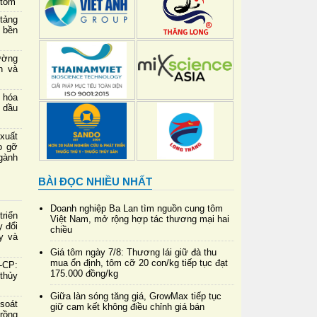
 tôm
 tảng
 bền
ường
h và
 hóa
 dầu
xuất
o gỡ
gành
BÀI ĐỌC NHIỀU NHẤT
Doanh nghiệp Ba Lan tìm nguồn cung tôm
riển
Việt Nam, mở rộng hợp tác thương mại hai
y đổi
chiều
y và
Giá tôm ngày 7/8: Thương lái giữ đà thu
mua ổn định, tôm cỡ 20 con/kg tiếp tục đạt
-CP:
175.000 đồng/kg
 thủy
Giữa làn sóng tăng giá, GrowMax tiếp tục
soát
giữ cam kết không điều chỉnh giá bán
rồng