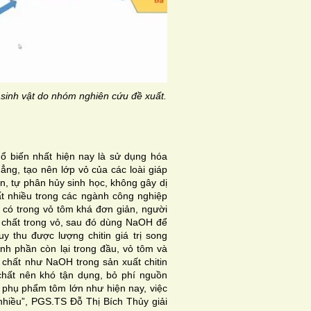
 sinh vật do nhóm nghiên cứu đề xuất. Nguồn: NVCC
ổ biến nhất hiện nay là sử dụng hóa
hẳng, tạo nên lớp vỏ của các loài giáp
, tự phân hủy sinh học, không gây dị
ất nhiều trong các ngành công nghiệp
n có trong vỏ tôm khá đơn giản, người
g chất trong vỏ, sau đó dùng NaOH để
uy thu được lượng chitin giá trị song
nh phần còn lại trong đầu, vỏ tôm và
 chất như NaOH trong sản xuất chitin
chất nên khó tận dụng, bỏ phí nguồn
g phụ phẩm tôm lớn như hiện nay, việc
nhiều”, PGS.TS Đỗ Thị Bích Thủy giải