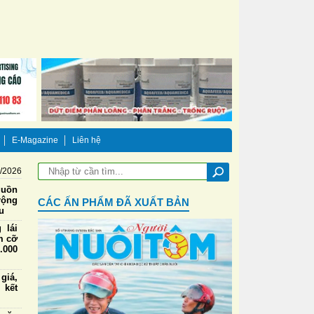
E-Magazine
Liên hệ
8/2026
guồn
rộng
CÁC ẤN PHẨM ĐÃ XUẤT BẢN
u
 lái
m cỡ
.000
iá,
 kết