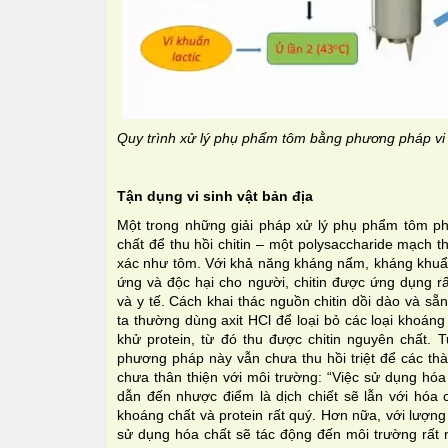
Quy trình xử lý phụ phẩm tôm bằng phương pháp vi
Tận dụng vi sinh vật bản địa
Một trong những giải pháp xử lý phụ phẩm tôm ph
chất để thu hồi chitin – một polysaccharide mạch t
xác như tôm. Với khả năng kháng nấm, kháng khuẩn
ứng và độc hại cho người, chitin được ứng dụng r
và y tế. Cách khai thác nguồn chitin dồi dào và sẵ
ta thường dùng axit HCl để loại bỏ các loại khoán
khử protein, từ đó thu được chitin nguyên chất. T
phương pháp này vẫn chưa thu hồi triệt để các thà
chưa thân thiện với môi trường: “Việc sử dụng hóa
dẫn đến nhược điểm là dịch chiết sẽ lẫn với hóa 
khoáng chất và protein rất quý. Hơn nữa, với lượn
sử dụng hóa chất sẽ tác động đến môi trường rất 