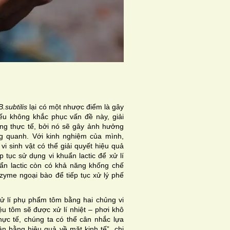
B.subtilis
lại có một nhược điểm là gây
ếu không khắc phục vấn đề này, giải
ng thực tế, bởi nó sẽ gây ảnh hưởng
g quanh. Với kinh nghiệm của mình,
 sinh vật có thể giải quyết hiệu quả
ếp tục sử dụng vi khuẩn lactic để xử lí
ẩn lactic còn có khả năng khống chế
nzyme ngoại bào để tiếp tục xử lý phế
ử lí phụ phẩm tôm bằng hai chủng vi
iệu tôm sẽ được xử lí nhiệt – phơi khô
ực tế, chúng ta có thể cân nhắc lựa
n bằng hiệu quả về mặt kinh tế”, chị