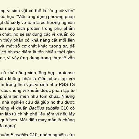
ng vi sinh vật có thể là “ứng cử viên”
hóa học. “Việc ứng dụng phương pháp
ật để xử lý vỏ tôm là xu hướng nghiên
hả năng tách protein trong phụ phẩm
ản chất, họ sẽ sử dụng các vi khuẩn có
 thủy phân có khả năng cắt mối liên
n và một số cơ chất khác tương tự, để
 có nhược điểm là tốn nhiều thời gian
ọc, vì vậy ứng dụng trong thực tế vẫn
n có khả năng sinh tổng hợp protease
uẩn không phải là điều phức tạp với
m trong lĩnh vực vi sinh như PGS.TS
ề các chủng vi khuẩn được phân lập từ
c phẩm lên men như tôm chua. Những
c nhà nghiên cứu đã giúp họ thu được
chủng vi khuẩn
Bacillus subtilis
C10 có
lập từ chính phế liệu tôm vì nếu lấy
iệu quả hơn. Một điều may mắn là chủng
đa dạng”.
khuẩn
B.subtilis
C10, nhóm nghiên cứu