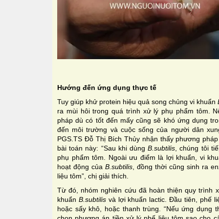
Hướng đến ứng dụng thực tế
Tuy giúp khử protein hiệu quả song chủng vi khuẩn
ra mùi hôi trong quá trình xử lý phụ phẩm tôm. N
pháp dù có tốt đến mấy cũng sẽ khó ứng dụng tro
đến môi trường và cuộc sống của người dân xun
PGS.TS Đỗ Thị Bích Thủy nhận thấy phương pháp vi
bài toán này: “Sau khi dùng
B.subtilis
, chúng tôi ti
phụ phẩm tôm. Ngoài ưu điểm là lợi khuẩn, vi khu
hoạt động của
B.subtilis
, đồng thời cũng sinh ra e
liệu tôm”, chị giải thích.
Từ đó, nhóm nghiên cứu đã hoàn thiện quy trình x
khuẩn
B.subtilis
và lợi khuẩn lactic. Đầu tiên, phế l
hoặc sấy khô, hoặc thanh trùng. “Nếu ứng dụng th
chọn phương án tiền xử lý phế liệu tôm sao cho câ