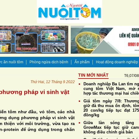
c ăn nuôi tôm
Phòng ngừa dịch bệnh
Ấn phẩm
Hoạt động doanh nghiệp
TIN MỚI NHẤT
T6,07/0
Thứ Hai, 12 Tháng 9 2022
Doanh nghiệp Ba Lan tìm n
cung tôm Việt Nam, mở 
phương pháp vi sinh vật
hợp tác thương mại hai chiề
Giá tôm ngày 7/8: Thương
giữ đà thu mua ổn định, tô
20 con/kg tiếp tục đạt 175
biến tôm như đầu, vỏ tôm, các nhà
đồng/kg
ứng dụng phương pháp vi sinh vật
Giữa làn sóng tăng g
 thiện với môi trường, vừa tạo ra
GrowMax tiếp tục giữ cam
en-protein để ứng dụng trong chăn
không điều chỉnh giá bán