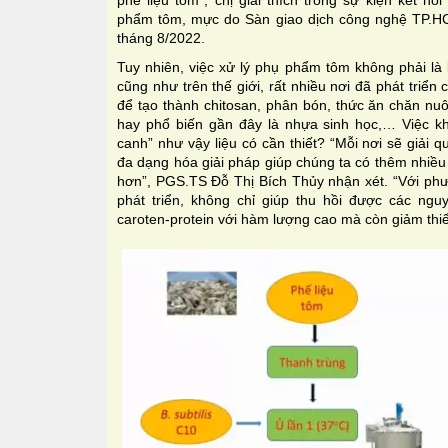
phế liệu tôm”, chị giải thích trong sự kiện kết n
phẩm tôm, mực do Sàn giao dịch công nghệ TP.
tháng 8/2022.
Tuy nhiên, việc xử lý phụ phẩm tôm không phải là 
cũng như trên thế giới, rất nhiều nơi đã phát tri
để tạo thành chitosan, phân bón, thức ăn chăn nu
hay phổ biến gần đây là nhựa sinh học,… Việc kh
canh” như vậy liệu có cần thiết? “Mỗi nơi sẽ giải 
đa dạng hóa giải pháp giúp chúng ta có thêm nhiều 
hơn”, PGS.TS Đỗ Thị Bích Thủy nhận xét. “Với phư
phát triển, không chỉ giúp thu hồi được các nguyê
caroten-protein với hàm lượng cao mà còn giảm thi