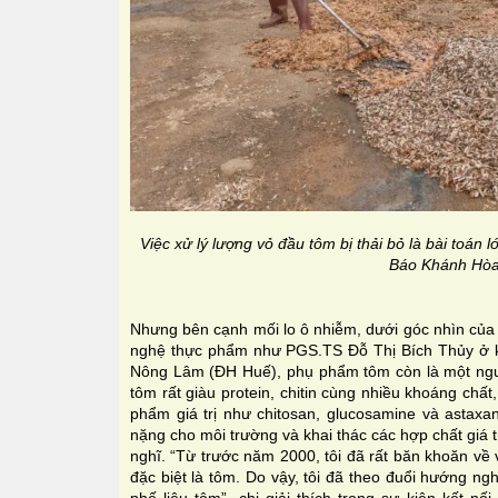
Việc xử lý lượng vỏ đầu tôm bị thải bỏ là bài toán
Báo Khánh Hòa
Nhưng bên cạnh mối lo ô nhiễm, dưới góc nhìn của 
nghệ thực phẩm như PGS.TS Đỗ Thị Bích Thủy ở 
Nông Lâm (ĐH Huế), phụ phẩm tôm còn là một nguồn
tôm rất giàu protein, chitin cùng nhiều khoáng chất
phẩm giá trị như chitosan, glucosamine và astaxa
nặng cho môi trường và khai thác các hợp chất giá 
nghĩ. “Từ trước năm 2000, tôi đã rất băn khoăn về 
đặc biệt là tôm. Do vậy, tôi đã theo đuổi hướng ng