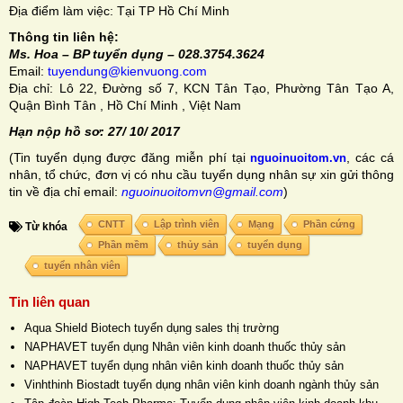
Địa điểm làm việc: Tại TP Hồ Chí Minh
Thông tin liên hệ:
Ms. Hoa – BP tuyển dụng – 028.3754.3624
Email:
tuyendung@kienvuong.com
Địa chỉ: Lô 22, Đường số 7, KCN Tân Tạo, Phường Tân Tạo A,
Quận Bình Tân , Hồ Chí Minh , Việt Nam
Hạn nộp hồ sơ: 27/ 10/ 2017
(Tin tuyển dụng được đăng miễn phí tại
, các cá
nguoinuoitom.vn
nhân, tổ chức, đơn vị có nhu cầu tuyển dụng nhân sự xin gửi thông
tin về địa chỉ email:
nguoinuoitomvn@gmail.com
)
CNTT
Lập trình viên
Mạng
Phần cứng
Từ khóa
Phần mềm
thủy sản
tuyển dụng
tuyển nhân viên
Tin liên quan
Aqua Shield Biotech tuyển dụng sales thị trường
NAPHAVET tuyển dụng Nhân viên kinh doanh thuốc thủy sản
NAPHAVET tuyển dụng nhân viên kinh doanh thuốc thủy sản
Vinhthinh Biostadt tuyển dụng nhân viên kinh doanh ngành thủy sản