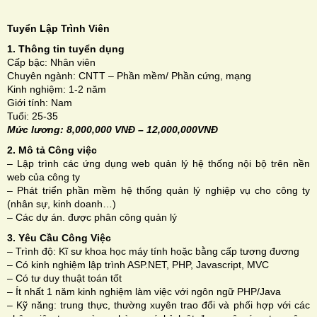
Tuyển Lập Trình Viên
1. Thông tin tuyển dụng
Cấp bậc: Nhân viên
Chuyên ngành: CNTT – Phần mềm/ Phần cứng, mạng
H
Kinh nghiệm: 1-2 năm
Giới tính: Nam
N
Tuổi: 25-35
Mức lương: 8,000,000 VNĐ – 12,000,000VNĐ
2. Mô tả Công việc
– Lập trình các ứng dụng web quản lý hệ thống nội bộ trên nền
web của công ty
– Phát triển phần mềm hệ thống quản lý nghiệp vụ cho công ty
(nhân sự, kinh doanh…)
– Các dự án. được phân công quản lý
3. Yêu Cầu Công Việc
– Trình độ: Kĩ sư khoa học máy tính hoặc bằng cấp tương đương
– Có kinh nghiệm lập trình ASP.NET, PHP, Javascript, MVC
– Có tư duy thuật toán tốt
– Ít nhất 1 năm kinh nghiệm làm việc với ngôn ngữ PHP/Java
– Kỹ năng: trung thực, thường xuyên trao đổi và phối hợp với các