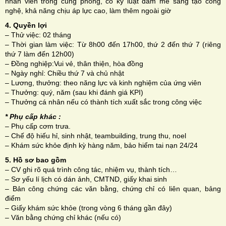
nhân viên trong cùng phòng, có kỷ luật đam mê sáng tạo công
nghệ, khả năng chịu áp lực cao, làm thêm ngoài giờ
4. Quyền lợi
– Thử việc: 02 tháng
– Thời gian làm việc: Từ 8h00 đến 17h00, thứ 2 đến thứ 7 (riêng
thứ 7 làm đến 12h00)
– Đồng nghiệp:Vui vẻ, thân thiện, hòa đồng
– Ngày nghỉ: Chiều thứ 7 và chủ nhật
– Lương, thưởng: theo năng lực và kinh nghiệm của ứng viên
– Thưởng: quý, năm (sau khi đánh giá KPI)
– Thưởng cá nhân nếu có thành tích xuất sắc trong công việc
* Phụ cấp khác :
– Phụ cấp cơm trưa.
– Chế độ hiếu hỉ, sinh nhật, teambuilding, trung thu, noel
– Khám sức khỏe định kỳ hàng năm, bảo hiểm tai nạn 24/24
5. Hồ sơ bao gồm
– CV ghi rõ quá trình công tác, nhiệm vụ, thành tích…
– Sơ yếu lí lịch có dán ảnh, CMTND, giấy khai sinh
– Bản công chứng các văn bằng, chứng chỉ có liên quan, bảng
điểm
– Giấy khám sức khỏe (trong vòng 6 tháng gần đây)
– Văn bằng chứng chỉ khác (nếu có)