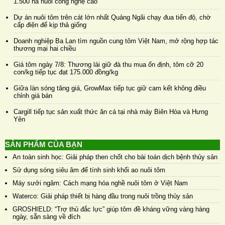
1.500 ha nuôi công nghệ cao
Dự án nuôi tôm trên cát lớn nhất Quảng Ngãi chạy đua tiến độ, chờ
cấp điện để kịp thả giống
Doanh nghiệp Ba Lan tìm nguồn cung tôm Việt Nam, mở rộng hợp tác
thương mại hai chiều
Giá tôm ngày 7/8: Thương lái giữ đà thu mua ổn định, tôm cỡ 20
con/kg tiếp tục đạt 175.000 đồng/kg
Giữa làn sóng tăng giá, GrowMax tiếp tục giữ cam kết không điều
chỉnh giá bán
Cargill tiếp tục sản xuất thức ăn cá tại nhà máy Biên Hòa và Hưng
Yên
SẢN PHẨM CỦA BẠN
An toàn sinh học: Giải pháp then chốt cho bài toán dịch bệnh thủy sản
Sử dụng sóng siêu âm để tính sinh khối ao nuôi tôm
Máy sưởi ngâm: Cách mạng hóa nghề nuôi tôm ở Việt Nam
Waterco: Giải pháp thiết bị hàng đầu trong nuôi trồng thủy sản
GROSHIELD: “Trợ thủ đắc lực” giúp tôm đề kháng vững vàng hàng
ngày, sẵn sàng về đích