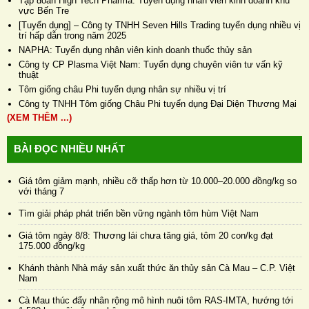
Tập đoàn High Tech Pharma: Tuyển dụng nhân viên kinh doanh khu
vực Bến Tre
[Tuyển dụng] – Công ty TNHH Seven Hills Trading tuyển dụng nhiều vị
trí hấp dẫn trong năm 2025
NAPHA: Tuyển dụng nhân viên kinh doanh thuốc thủy sản
Công ty CP Plasma Việt Nam: Tuyển dụng chuyên viên tư vấn kỹ
thuật
Tôm giống châu Phi tuyển dụng nhân sự nhiều vị trí
Công ty TNHH Tôm giống Châu Phi tuyển dụng Đại Diện Thương Mại
(XEM THÊM ...)
BÀI ĐỌC NHIỀU NHẤT
Giá tôm giảm mạnh, nhiều cỡ thấp hơn từ 10.000–20.000 đồng/kg so
với tháng 7
Tìm giải pháp phát triển bền vững ngành tôm hùm Việt Nam
Giá tôm ngày 8/8: Thương lái chưa tăng giá, tôm 20 con/kg đạt
175.000 đồng/kg
Khánh thành Nhà máy sản xuất thức ăn thủy sản Cà Mau – C.P. Việt
Nam
Cà Mau thúc đẩy nhân rộng mô hình nuôi tôm RAS-IMTA, hướng tới