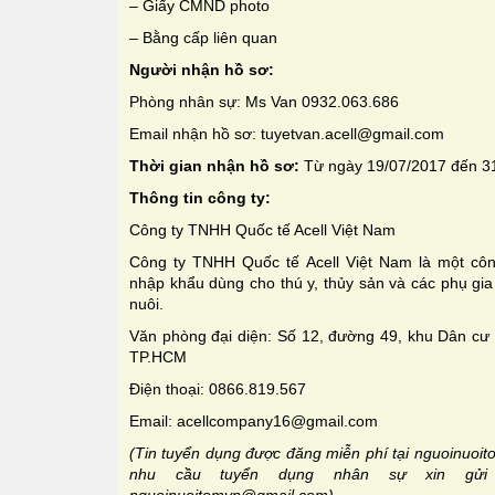
– Giấy CMND photo
– Bằng cấp liên quan
Người nhận hồ sơ:
Phòng nhân sự: Ms Van 0932.063.686
Email nhận hồ sơ: tuyetvan.acell@gmail.com
Thời gian nhận hồ sơ:
Từ ngày 19/07/2017 đến 3
Thông tin công ty:
Công ty TNHH Quốc tế Acell Việt Nam
Công ty TNHH Quốc tế Acell Việt Nam là một cô
nhập khẩu dùng cho thú y, thủy sản và các phụ gia
nuôi.
Văn phòng đại diện: Số 12, đường 49, khu Dân cư
TP.HCM
Điện thoại: 0866.819.567
Email: acellcompany16@gmail.com
(Tin tuyển dụng được đăng miễn phí tại nguoinuoito
nhu cầu tuyển dụng nhân sự xin gửi 