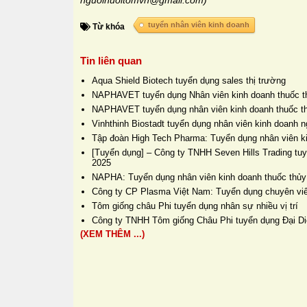
nguoinuoitomvn@gmail.com)
tuyển nhân viên kinh doanh
Từ khóa
Tin liên quan
Aqua Shield Biotech tuyển dụng sales thị trường
NAPHAVET tuyển dụng Nhân viên kinh doanh thuốc t
NAPHAVET tuyển dụng nhân viên kinh doanh thuốc t
Vinhthinh Biostadt tuyển dụng nhân viên kinh doanh 
Tập đoàn High Tech Pharma: Tuyển dụng nhân viên k
[Tuyển dụng] – Công ty TNHH Seven Hills Trading tuyể
2025
NAPHA: Tuyển dụng nhân viên kinh doanh thuốc thủy
Công ty CP Plasma Việt Nam: Tuyển dụng chuyên viê
Tôm giống châu Phi tuyển dụng nhân sự nhiều vị trí
Công ty TNHH Tôm giống Châu Phi tuyển dụng Đại D
(XEM THÊM ...)