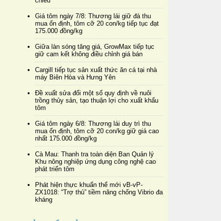
chiều
Giá tôm ngày 7/8: Thương lái giữ đà thu
mua ổn định, tôm cỡ 20 con/kg tiếp tục đạt
175.000 đồng/kg
Giữa làn sóng tăng giá, GrowMax tiếp tục
giữ cam kết không điều chỉnh giá bán
Cargill tiếp tục sản xuất thức ăn cá tại nhà
máy Biên Hòa và Hưng Yên
Đề xuất sửa đổi một số quy định về nuôi
trồng thủy sản, tạo thuận lợi cho xuất khẩu
tôm
Giá tôm ngày 6/8: Thương lái duy trì thu
mua ổn định, tôm cỡ 20 con/kg giữ giá cao
nhất 175.000 đồng/kg
Cà Mau: Thanh tra toàn diện Ban Quản lý
Khu nông nghiệp ứng dụng công nghệ cao
phát triển tôm
Phát hiện thực khuẩn thể mới vB-vP-
ZX1018: “Trợ thủ” tiềm năng chống Vibrio đa
kháng