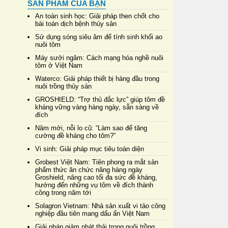
SẢN PHẨM CỦA BẠN
An toàn sinh học: Giải pháp then chốt cho
bài toán dịch bệnh thủy sản
Sử dụng sóng siêu âm để tính sinh khối ao
nuôi tôm
Máy sưởi ngâm: Cách mạng hóa nghề nuôi
tôm ở Việt Nam
Waterco: Giải pháp thiết bị hàng đầu trong
nuôi trồng thủy sản
GROSHIELD: “Trợ thủ đắc lực” giúp tôm đề
kháng vững vàng hàng ngày, sẵn sàng về
đích
Năm mới, nỗi lo cũ: “Làm sao để tăng
cường đề kháng cho tôm?”
Vi sinh: Giải pháp mục tiêu toàn diện
Grobest Việt Nam: Tiên phong ra mắt sản
phẩm thức ăn chức năng hàng ngày
Groshield, nâng cao tối đa sức đề kháng,
hướng đến những vụ tôm về đích thành
công trong năm tới
Solagron Vietnam: Nhà sản xuất vi tảo công
nghiệp đầu tiên mang dấu ấn Việt Nam
Giải pháp giảm phát thải trong nuôi trồng