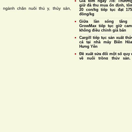
Giá tôm ngày 7/8: Thương
giữ đà thu mua ổn định, tô
 ngành chăn nuôi thú y, thủy sản,
20 con/kg tiếp tục đạt 175
đồng/kg
Giữa làn sóng tăng g
GrowMax tiếp tục giữ cam
không điều chỉnh giá bán
Cargill tiếp tục sản xuất th
cá tại nhà máy Biên Hò
Hưng Yên
Đề xuất sửa đổi một số quy 
về nuôi trồng thủy sản,
thuận lợi cho xuất khẩu tôm
Giá tôm ngày 6/8: Thương
duy trì thu mua ổn định, tô
20 con/kg giữ giá cao 
175.000 đồng/kg
Cà Mau: Thanh tra toàn diện
Quản lý Khu nông nghiệp
dụng công nghệ cao phát t
tôm
Phát hiện thực khuẩn thể
vB-vP-ZX1018: “Trợ thủ” 
năng chống Vibrio đa kháng