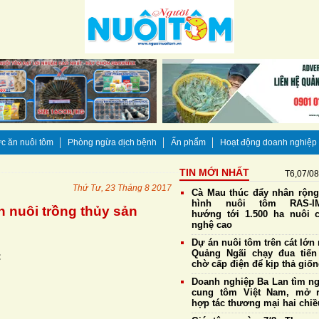
c ăn nuôi tôm
Phòng ngừa dịch bệnh
Ấn phẩm
Hoạt động doanh nghiệp
TIN MỚI NHẤT
T6,07/0
Thứ Tư, 23 Tháng 8 2017
Cà Mau thúc đẩy nhân rộn
hình nuôi tôm RAS-IM
 nuôi trồng thủy sản
hướng tới 1.500 ha nuôi 
nghệ cao
Dự án nuôi tôm trên cát lớn 
Quảng Ngãi chạy đua tiến
:
chờ cấp điện để kịp thả giố
Doanh nghiệp Ba Lan tìm n
cung tôm Việt Nam, mở 
hợp tác thương mại hai chiề