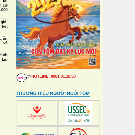
 lái
m cỡ
.000
iá,
 kết
ức ăn
a và
định
 tạo
 lái
m cỡ
HOTLINE: 0901.01.10.83
nhất
 Ban
THƯƠNG HIỆU NGƯỜI NUÔI TÔM
 ứng
riển
 mới
tiềm