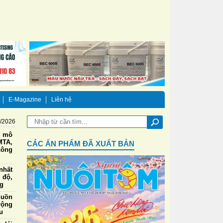
E-Magazine
Liên hệ
8/2026
g mô
TA,
CÁC ẤN PHẨM ĐÃ XUẤT BẢN
công
nhất
 độ,
ng
guồn
rộng
u