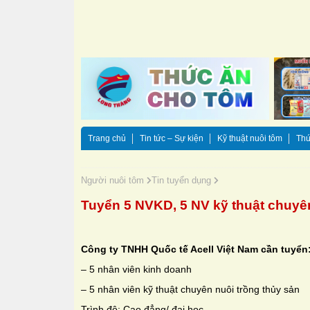
Trang chủ
Tin tức – Sự kiện
Kỹ thuật nuôi tôm
Thứ
Người nuôi tôm
Tin tuyển dụng
Tuyển 5 NVKD, 5 NV kỹ thuật chuyên
Công ty TNHH Quốc tế Acell Việt Nam cần tuyển
– 5 nhân viên kinh doanh
– 5 nhân viên kỹ thuật chuyên nuôi trồng thủy sản
Trình độ: Cao đẳng/ đại học