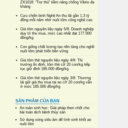
ZX1018: “Trợ thủ” tiềm năng chống Vibrio đa
kháng
Cựu chiến binh Nghệ An thu lãi gần 1,3 tỷ
đồng mỗi năm nhờ nuôi tôm công nghệ cao
Giá tôm nguyên liệu ngày 5/8: Doanh nghiệp
duy trì thu mua, mức cao nhất đạt 177.000
đồng/kg
Con giống chất lượng tạo nền tảng cho nghề
nuôi tôm phát triển bền vững
Giá tôm thẻ nguyên liệu ngày 4/8: Thị
trường ổn định, tôm thẻ cỡ 20 con/kg tiếp
tục giữ đỉnh 185.000 đồng/kg
Giá tôm thẻ nguyên liệu ngày 3/8: Thương
lái giữ giá thu mua tại ao cỡ 20 con/kg vẫn
ở mức 185.000 đồng/kg
SẢN PHẨM CỦA BẠN
An toàn sinh học: Giải pháp then chốt cho
bài toán dịch bệnh thủy sản
Sử dụng sóng siêu âm để tính sinh khối ao
nuôi tôm