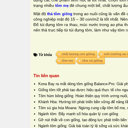
dụng các chế phẩm sinh học là tốt nhất. Chọn tôm 
trạng nhiều
đẻ chung một bể, chất lượng ấu
tôm mẹ
Mật độ
trong ao nuôi cũng là vấn đề
thả tôm giống
công nghiệp mật độ 15 – 30 con/m2 là tốt nhất. Nên
Đổ túi đựng tôm ra thau, múc nước trong ao pha th
nên thả trực tiếp từ túi đựng tôm, làm như vậy tôm r
chất lượng con giống
môi trường ao 
Từ khóa
tôm mẹ
tôm sú giống
Tin liên quan
Kona Bay ra mắt dòng tôm giống Balance-Pro: Giải p
Giống tôm tốt phải tạo được hiệu quả thực tế cho ngư
Tôm hùm bông giống: Hoàn thiện quy trình ương nuôi,
Khánh Hòa: Hướng tới phát triển bền vững để nâng tầ
Tôm sú gia hóa Moana: Ngừng cung cấp tôm bố mẹ, c
Ngành tôm: Đẩy mạnh số hóa quản lý con giống
Gỡ nút thắt về con giống, tạo động lực phát triển b
Ngành tôm giống: Giải bài toán tỷ lệ sống và sức khá