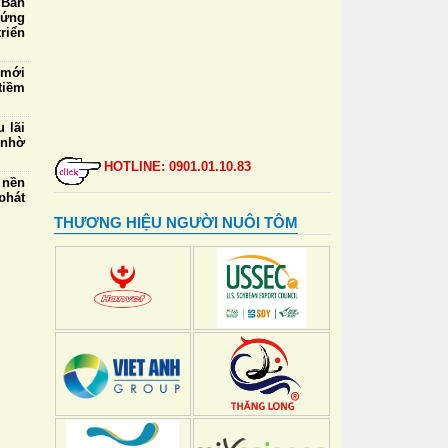
 Ban
 ứng
riển
 mới
tiềm
 lãi
 nhờ
HOTLINE: 0901.01.10.83
 nền
phát
THƯƠNG HIỆU NGƯỜI NUÔI TÔM
5/8:
mua,
000
ngày
 thẻ
đỉnh
ự vệ