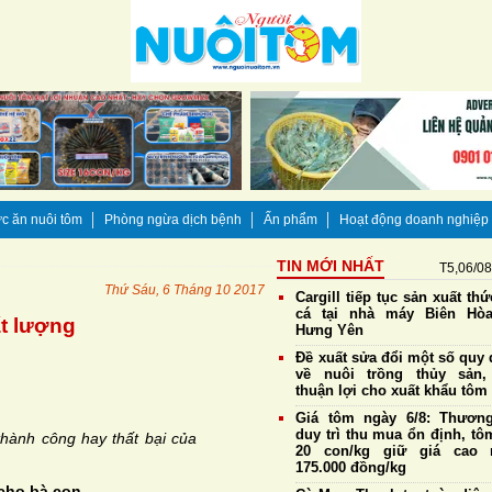
c ăn nuôi tôm
Phòng ngừa dịch bệnh
Ấn phẩm
Hoạt động doanh nghiệp
TIN MỚI NHẤT
T5,06/0
Thứ Sáu, 6 Tháng 10 2017
Cargill tiếp tục sản xuất th
cá tại nhà máy Biên Hò
t lượng
Hưng Yên
Đề xuất sửa đổi một số quy 
về nuôi trồng thủy sản,
thuận lợi cho xuất khẩu tôm
Giá tôm ngày 6/8: Thương
duy trì thu mua ổn định, tô
thành công hay thất bại của
20 con/kg giữ giá cao 
175.000 đồng/kg
 cho bà con