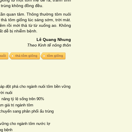
giống từ một tôm mẹ đẻ ra, tránh tình
 trùng không đồng đều.
 cần quan tâm. Thông thường tôm nuôi
 thả tôm giống lúc sáng sớm, trời mát.
êm rồi mới thả từ từ xuống ao. Không
ất dễ bị nhiễm bệnh.
Lê Quang Nhung
Theo Kinh tế nông thôn
nuôi
thả tôm giống
tôm giống
háp đột phá cho ngành nuôi tôm bền vững
ời nuôi
 nâng tỷ lệ sống trên 90%
m giá trị ngành tôm
huyển sang phân phối ấu trùng
ền vững cho ngành tôm nước lợ
ng bệnh