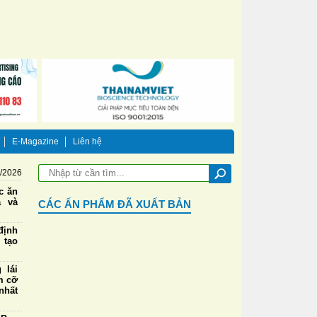
E-Magazine
Liên hệ
8/2026
ức ăn
a và
CÁC ẤN PHẨM ĐÃ XUẤT BẢN
định
 tạo
 lái
m cỡ
nhất