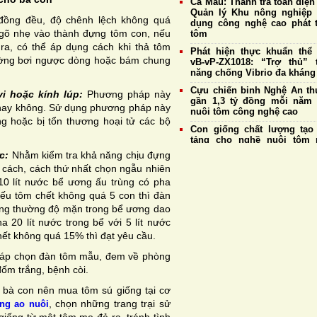
Cà Mau: Thanh tra toàn diện
Quản lý Khu nông nghiệp
ồng đều, độ chênh lệch không quá
dụng công nghệ cao phát t
 gõ nhẹ vào thành đựng tôm con, nếu
tôm
ra, có thể áp dụng cách khi thả tôm
Phát hiện thực khuẩn thể
hường bơi ngược dòng hoặc bám chung
vB-vP-ZX1018: “Trợ thủ” 
năng chống Vibrio đa kháng
Cựu chiến binh Nghệ An thu
i hoặc kính lúp:
Phương pháp này
gần 1,3 tỷ đồng mỗi năm
vỏ hay không. Sử dụng phương pháp này
nuôi tôm công nghệ cao
g hoặc bị tổn thương hoại tử các bộ
Con giống chất lượng tạo
tảng cho nghề nuôi tôm 
triển bền vững
c:
Nhằm kiểm tra khả năng chịu đựng
 cách, cách thứ nhất chọn ngẫu nhiên
Giá tôm nguyên liệu ngày 
Doanh nghiệp duy trì thu 
10 lít nước bể ương ấu trùng có pha
mức cao nhất đạt 177.
ếu tôm chết không quá 5 con thì đàn
đồng/kg
ông thường độ mặn trong bể ương dao
Giá tôm thẻ nguyên liệu 
20 lít nước trong bể với 5 lít nước
4/8: Thị trường ổn định, tôm
hết không quá 15% thì đạt yêu cầu.
cỡ 20 con/kg tiếp tục giữ 
185.000 đồng/kg
áp chọn đàn tôm mẫu, đem về phòng
Hệ tiêu hoá và khả năng t
ốm trắng, bệnh còi.
của tôm thẻ chân trắng
 bà con nên mua tôm sú giống tại cơ
, chọn những trang trại sử
ng ao nuôi