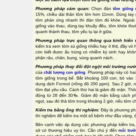
Phương pháp cảm quan:
Chọn đàn
đ
tôm giống
15%, chiều dài thân tôm lớn hơn 11mm. Dùng tay
tôm phản ứng nhanh thì đàn tôm đó khỏe. Ngoài 
giống vào thau, dùng tay khuấy đều, tôm khỏe t
quanh thành thau, tôm yếu tụ lại ở giữa.
Phương pháp trực quan thông qua kính hiển v
kiểm tra xem tôm sú giống nhiều hay ít thịt, đầy 
còn biết được ấu trùng có nhiễm ký sinh hay khôn
phận râu, chân, bụng, vùng quanh nách…
Phương pháp thay đổi đột ngột môi trường nướ
của
. Phương pháp này có hai
chất lượng con giống
tôm giống trong bể. Bắt khoảng 100 con, bỏ vào 
dung dịch Formol (nồng độ 200 ppm). Sau 2 giờ, n
tôm đạt yêu cầu. Cách thứ hai là giảm độ mặn. Th
động từ 28 đến 30‰. Giảm độ mặn bằng cách pha 
ngọt, sau đó thả tôm trong khoảng 2 giờ, nếu tôm c
Kiểm tra bằng ống thí nghiệm:
Đây là phương ph
thí nghiệm để kiểm tra một số bệnh như đầu vàng, đ
Bên cạnh việc áp dụng các phương pháp kiểm tra,
sở có thương hiệu uy tín. Cần chú ý đến
môi trườ