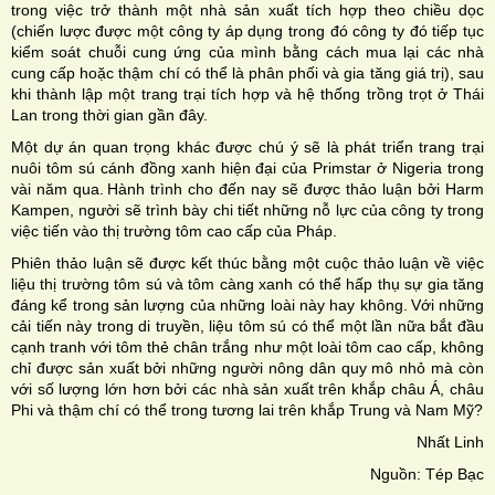
trong việc trở thành một nhà sản xuất tích hợp theo chiều dọc
(chiến lược được một công ty áp dụng trong đó công ty đó tiếp tục
kiểm soát chuỗi cung ứng của mình bằng cách mua lại các nhà
cung cấp hoặc thậm chí có thể là phân phối và gia tăng giá trị), sau
khi thành lập một trang trại tích hợp và hệ thống trồng trọt ở Thái
Lan trong thời gian gần đây.
Một dự án quan trọng khác được chú ý sẽ là phát triển trang trại
nuôi tôm sú cánh đồng xanh hiện đại của Primstar ở Nigeria trong
vài năm qua. Hành trình cho đến nay sẽ được thảo luận bởi Harm
Kampen, người sẽ trình bày chi tiết những nỗ lực của công ty trong
việc tiến vào thị trường tôm cao cấp của Pháp.
Phiên thảo luận sẽ được kết thúc bằng một cuộc thảo luận về việc
liệu thị trường tôm sú và tôm càng xanh có thể hấp thụ sự gia tăng
đáng kể trong sản lượng của những loài này hay không. Với những
cải tiến này trong di truyền, liệu tôm sú có thể một lần nữa bắt đầu
cạnh tranh với tôm thẻ chân trắng như một loài tôm cao cấp, không
chỉ được sản xuất bởi những người nông dân quy mô nhỏ mà còn
với số lượng lớn hơn bởi các nhà sản xuất trên khắp châu Á, châu
Phi và thậm chí có thể trong tương lai trên khắp Trung và Nam Mỹ?
Nhất Linh
Nguồn: Tép Bạc