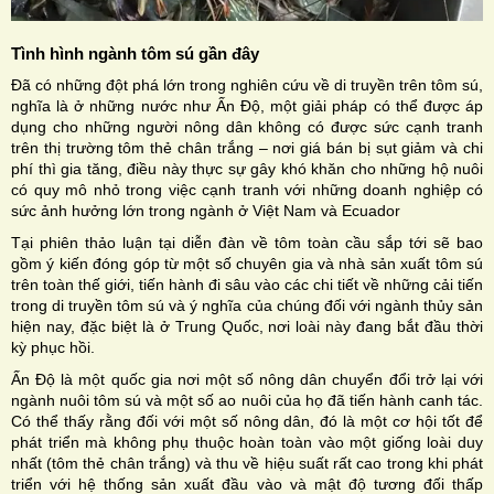
Tình hình ngành tôm sú gần đây
Đã có những đột phá lớn trong nghiên cứu về di truyền trên tôm sú,
nghĩa là ở những nước như Ấn Độ, một giải pháp có thể được áp
dụng cho những người nông dân không có được sức cạnh tranh
trên thị trường tôm thẻ chân trắng – nơi giá bán bị sụt giảm và chi
phí thì gia tăng, điều này thực sự gây khó khăn cho những hộ nuôi
có quy mô nhỏ trong việc cạnh tranh với những doanh nghiệp có
sức ảnh hưởng lớn trong ngành ở Việt Nam và Ecuador
Tại phiên thảo luận tại diễn đàn về tôm toàn cầu sắp tới sẽ bao
gồm ý kiến ​​đóng góp từ một số chuyên gia và nhà sản xuất tôm sú
trên toàn thế giới, tiến hành đi sâu vào các chi tiết về những cải tiến
trong di truyền tôm sú và ý nghĩa của chúng đối với ngành thủy sản
hiện nay, đặc biệt là ở Trung Quốc, nơi loài này đang bắt đầu thời
kỳ phục hồi.
Ấn Độ là một quốc gia nơi một số nông dân chuyển đổi trở lại với
ngành nuôi tôm sú và một số ao nuôi của họ đã tiến hành canh tác.
Có thể thấy rằng đối với một số nông dân, đó là một cơ hội tốt để
phát triển mà không phụ thuộc hoàn toàn vào một giống loài duy
nhất (tôm thẻ chân trắng) và thu về hiệu suất rất cao trong khi phát
triển với hệ thống sản xuất đầu vào và mật độ tương đối thấp