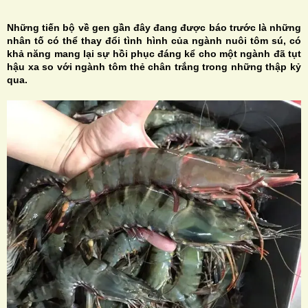
Những tiến bộ về gen gần đây đang được báo trước là những
nhân tố có thể thay đổi tình hình của ngành nuôi tôm sú, có
khả năng mang lại sự hồi phục đáng kể cho một ngành đã tụt
hậu xa so với ngành tôm thẻ chân trắng trong những thập kỷ
qua.
H
N