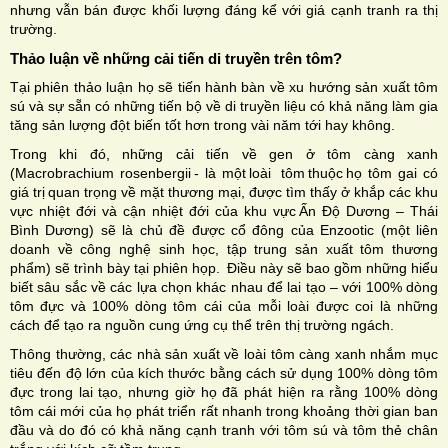
nhưng vẫn bán được khối lượng đáng kể với giá cạnh tranh ra thị
trường.
Thảo luận về những cải tiến di truyền trên tôm?
Tại phiên thảo luận họ sẽ tiến hành bàn về xu hướng sản xuất tôm
sú và sự sẵn có những tiến bộ về di truyền liệu có khả năng làm gia
tăng sản lượng đột biến tốt hơn trong vài năm tới hay không.
Trong khi đó, những cải tiến về gen ở tôm càng xanh
(Macrobrachium rosenbergii - là một loài tôm thuộc họ tôm gai có
giá trị quan trọng về mặt thương mại, được tìm thấy ở khắp các khu
vực nhiệt đới và cận nhiệt đới của khu vực Ấn Độ Dương – Thái
Bình Dương) sẽ là chủ đề được cổ đông của Enzootic (một liên
doanh về công nghệ sinh học, tập trung sản xuất tôm thương
phẩm) sẽ trình bày tại phiên họp. Điều này sẽ bao gồm những hiểu
biết sâu sắc về các lựa chọn khác nhau để lai tạo – với 100% dòng
tôm đực và 100% dòng tôm cái của mỗi loài được coi là những
cách để tạo ra nguồn cung ứng cụ thể trên thị trường ngách.
Thông thường, các nhà sản xuất về loài tôm càng xanh nhắm mục
tiêu đến độ lớn của kích thước bằng cách sử dụng 100% dòng tôm
đực trong lai tạo, nhưng giờ họ đã phát hiện ra rằng 100% dòng
tôm cái mới của họ phát triển rất nhanh trong khoảng thời gian ban
đầu và do đó có khả năng cạnh tranh với tôm sú và tôm thẻ chân