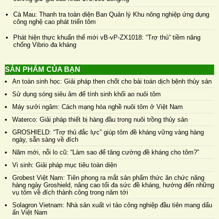
Cà Mau: Thanh tra toàn diện Ban Quản lý Khu nông nghiệp ứng dụng
công nghệ cao phát triển tôm
Phát hiện thực khuẩn thể mới vB-vP-ZX1018: “Trợ thủ” tiềm năng
chống Vibrio đa kháng
SẢN PHẨM CỦA BẠN
An toàn sinh học: Giải pháp then chốt cho bài toán dịch bệnh thủy sản
Sử dụng sóng siêu âm để tính sinh khối ao nuôi tôm
Máy sưởi ngâm: Cách mạng hóa nghề nuôi tôm ở Việt Nam
Waterco: Giải pháp thiết bị hàng đầu trong nuôi trồng thủy sản
GROSHIELD: “Trợ thủ đắc lực” giúp tôm đề kháng vững vàng hàng
ngày, sẵn sàng về đích
Năm mới, nỗi lo cũ: “Làm sao để tăng cường đề kháng cho tôm?”
Vi sinh: Giải pháp mục tiêu toàn diện
Grobest Việt Nam: Tiên phong ra mắt sản phẩm thức ăn chức năng
hàng ngày Groshield, nâng cao tối đa sức đề kháng, hướng đến những
vụ tôm về đích thành công trong năm tới
Solagron Vietnam: Nhà sản xuất vi tảo công nghiệp đầu tiên mang dấu
ấn Việt Nam