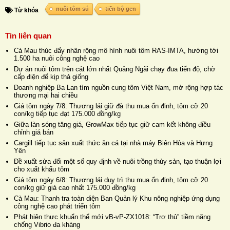
nuôi tôm sú
tiến bộ gen
Từ khóa
Tin liên quan
Cà Mau thúc đẩy nhân rộng mô hình nuôi tôm RAS-IMTA, hướng tới
1.500 ha nuôi công nghệ cao
Dự án nuôi tôm trên cát lớn nhất Quảng Ngãi chạy đua tiến độ, chờ
cấp điện để kịp thả giống
Doanh nghiệp Ba Lan tìm nguồn cung tôm Việt Nam, mở rộng hợp tác
thương mại hai chiều
Giá tôm ngày 7/8: Thương lái giữ đà thu mua ổn định, tôm cỡ 20
con/kg tiếp tục đạt 175.000 đồng/kg
Giữa làn sóng tăng giá, GrowMax tiếp tục giữ cam kết không điều
chỉnh giá bán
Cargill tiếp tục sản xuất thức ăn cá tại nhà máy Biên Hòa và Hưng
Yên
Đề xuất sửa đổi một số quy định về nuôi trồng thủy sản, tạo thuận lợi
cho xuất khẩu tôm
Giá tôm ngày 6/8: Thương lái duy trì thu mua ổn định, tôm cỡ 20
con/kg giữ giá cao nhất 175.000 đồng/kg
Cà Mau: Thanh tra toàn diện Ban Quản lý Khu nông nghiệp ứng dụng
công nghệ cao phát triển tôm
Phát hiện thực khuẩn thể mới vB-vP-ZX1018: “Trợ thủ” tiềm năng
chống Vibrio đa kháng