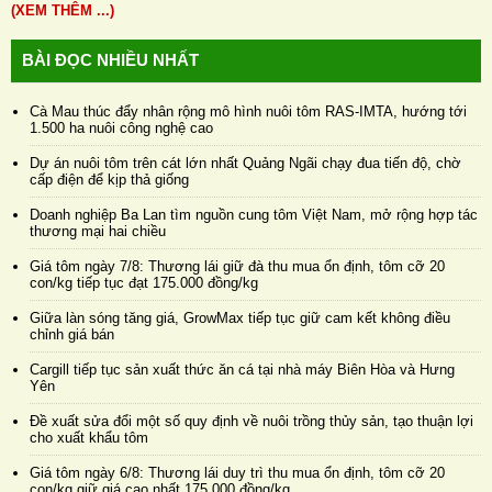
(XEM THÊM ...)
BÀI ĐỌC NHIỀU NHẤT
Cà Mau thúc đẩy nhân rộng mô hình nuôi tôm RAS-IMTA, hướng tới
1.500 ha nuôi công nghệ cao
Dự án nuôi tôm trên cát lớn nhất Quảng Ngãi chạy đua tiến độ, chờ
cấp điện để kịp thả giống
Doanh nghiệp Ba Lan tìm nguồn cung tôm Việt Nam, mở rộng hợp tác
thương mại hai chiều
Giá tôm ngày 7/8: Thương lái giữ đà thu mua ổn định, tôm cỡ 20
con/kg tiếp tục đạt 175.000 đồng/kg
Giữa làn sóng tăng giá, GrowMax tiếp tục giữ cam kết không điều
chỉnh giá bán
Cargill tiếp tục sản xuất thức ăn cá tại nhà máy Biên Hòa và Hưng
Yên
Đề xuất sửa đổi một số quy định về nuôi trồng thủy sản, tạo thuận lợi
cho xuất khẩu tôm
Giá tôm ngày 6/8: Thương lái duy trì thu mua ổn định, tôm cỡ 20
con/kg giữ giá cao nhất 175.000 đồng/kg