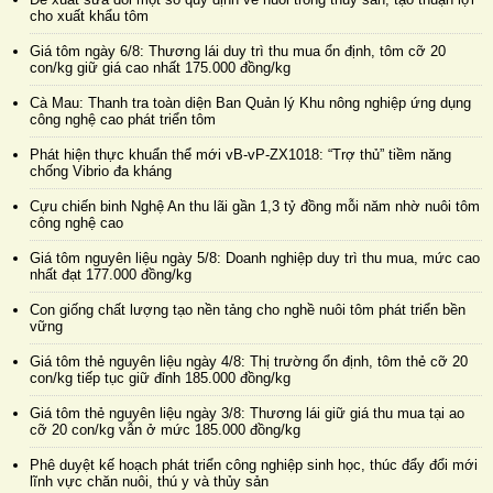
cho xuất khẩu tôm
Giá tôm ngày 6/8: Thương lái duy trì thu mua ổn định, tôm cỡ 20
con/kg giữ giá cao nhất 175.000 đồng/kg
Cà Mau: Thanh tra toàn diện Ban Quản lý Khu nông nghiệp ứng dụng
công nghệ cao phát triển tôm
Phát hiện thực khuẩn thể mới vB-vP-ZX1018: “Trợ thủ” tiềm năng
chống Vibrio đa kháng
Cựu chiến binh Nghệ An thu lãi gần 1,3 tỷ đồng mỗi năm nhờ nuôi tôm
công nghệ cao
Giá tôm nguyên liệu ngày 5/8: Doanh nghiệp duy trì thu mua, mức cao
nhất đạt 177.000 đồng/kg
Con giống chất lượng tạo nền tảng cho nghề nuôi tôm phát triển bền
vững
Giá tôm thẻ nguyên liệu ngày 4/8: Thị trường ổn định, tôm thẻ cỡ 20
con/kg tiếp tục giữ đỉnh 185.000 đồng/kg
Giá tôm thẻ nguyên liệu ngày 3/8: Thương lái giữ giá thu mua tại ao
cỡ 20 con/kg vẫn ở mức 185.000 đồng/kg
Phê duyệt kế hoạch phát triển công nghiệp sinh học, thúc đẩy đổi mới
lĩnh vực chăn nuôi, thú y và thủy sản