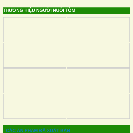
THƯƠNG HIỆU NGƯỜI NUÔI TÔM
CÁC ẤN PHẨM ĐÃ XUẤT BẢN