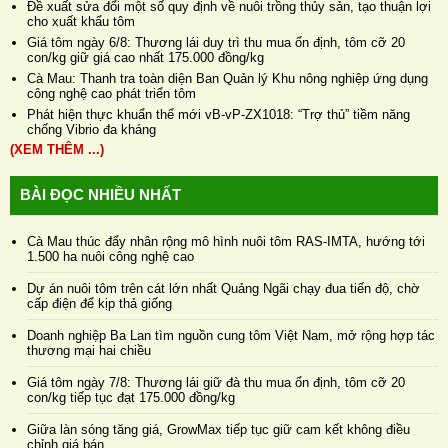
Đề xuất sửa đổi một số quy định về nuôi trồng thủy sản, tạo thuận lợi
cho xuất khẩu tôm
Giá tôm ngày 6/8: Thương lái duy trì thu mua ổn định, tôm cỡ 20
con/kg giữ giá cao nhất 175.000 đồng/kg
Cà Mau: Thanh tra toàn diện Ban Quản lý Khu nông nghiệp ứng dụng
công nghệ cao phát triển tôm
Phát hiện thực khuẩn thể mới vB-vP-ZX1018: “Trợ thủ” tiềm năng
chống Vibrio đa kháng
(XEM THÊM ...)
BÀI ĐỌC NHIỀU NHẤT
Cà Mau thúc đẩy nhân rộng mô hình nuôi tôm RAS-IMTA, hướng tới
1.500 ha nuôi công nghệ cao
Dự án nuôi tôm trên cát lớn nhất Quảng Ngãi chạy đua tiến độ, chờ
cấp điện để kịp thả giống
Doanh nghiệp Ba Lan tìm nguồn cung tôm Việt Nam, mở rộng hợp tác
thương mại hai chiều
Giá tôm ngày 7/8: Thương lái giữ đà thu mua ổn định, tôm cỡ 20
con/kg tiếp tục đạt 175.000 đồng/kg
Giữa làn sóng tăng giá, GrowMax tiếp tục giữ cam kết không điều
chỉnh giá bán