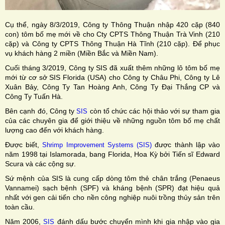
Cụ thể, ngày 8/3/2019, Công ty Thông Thuận nhập 420 cặp (840
con) tôm bố mẹ mới về cho Cty CPTS Thông Thuận Trà Vinh (210
cặp) và Công ty CPTS Thông Thuận Hà Tĩnh (210 cặp). Để phục
vụ khách hàng 2 miền (Miền Bắc và Miền Nam).
Cuối tháng 3/2019, Công ty SIS đã xuất thêm những lô tôm bố mẹ
mới từ cơ sở SIS Florida (USA) cho Công ty Châu Phi, Công ty Lê
Xuân Bảy, Công Ty Tan Hoàng Anh, Công Ty Đại Thắng CP và
Công Ty Tuấn Hà.
Bên cạnh đó, Công ty
còn tổ chức các hội thảo với sự tham gia
SIS
của các chuyên gia để giới thiệu về những nguồn tôm bố mẹ chất
lượng cao đến với khách hàng.
Được biết,
được thành lập vào
Shrimp Improvement Systems (SIS)
năm 1998 tại Islamorada, bang Florida, Hoa Kỳ bởi Tiến sĩ Edward
Scura và các cộng sự.
Sứ mệnh của SIS là cung cấp dòng tôm thẻ chân trắng (Penaeus
Vannamei) sạch bệnh (SPF) và kháng bệnh (SPR) đạt hiệu quả
nhất với gen cải tiến cho nền công nghiệp nuôi trồng thủy sản trên
toàn cầu.
Năm 2006,
đánh dấu bước chuyển mình khi gia nhập vào gia
SIS