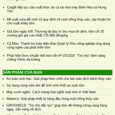
Cargill tiếp tục sản xuất thức ăn cá tại nhà máy Biên Hòa và Hưng
Yên
Đề xuất sửa đổi một số quy định về nuôi trồng thủy sản, tạo thuận lợi
cho xuất khẩu tôm
Giá tôm ngày 6/8: Thương lái duy trì thu mua ổn định, tôm cỡ 20
con/kg giữ giá cao nhất 175.000 đồng/kg
Cà Mau: Thanh tra toàn diện Ban Quản lý Khu nông nghiệp ứng dụng
công nghệ cao phát triển tôm
Phát hiện thực khuẩn thể mới vB-vP-ZX1018: “Trợ thủ” tiềm năng
chống Vibrio đa kháng
SẢN PHẨM CỦA BẠN
An toàn sinh học: Giải pháp then chốt cho bài toán dịch bệnh thủy sản
Sử dụng sóng siêu âm để tính sinh khối ao nuôi tôm
Máy sưởi ngâm: Cách mạng hóa nghề nuôi tôm ở Việt Nam
Waterco: Giải pháp thiết bị hàng đầu trong nuôi trồng thủy sản
GROSHIELD: “Trợ thủ đắc lực” giúp tôm đề kháng vững vàng hàng
ngày, sẵn sàng về đích