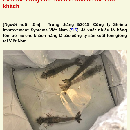
khách
[Người nuôi tôm] – Trong tháng 3/2019, Công ty Shrimp
Improvement Systems Việt Nam (
) đã xuất nhiều lô hàng
SIS
H
tôm bố mẹ cho khách hàng là các công ty sản xuất tôm giống
tại Việt Nam.
N