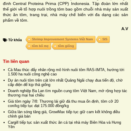
đình Central Proteina Prima (CPP) Indonesia. Tập đoàn lớn nhất
thế giới về tổ hợp nuôi trồng tôm bao gồm chuỗi nhà máy sản xuất
thức ăn tôm, trang trại, nhà máy chế biến với đa dạng các sản
phẩm về tôm.
A.V
Shrimp Improvement Systems Việt Nam
SIS
Từ khóa
tôm bố mẹ
tôm giống
Tin liên quan
Cà Mau thúc đẩy nhân rộng mô hình nuôi tôm RAS-IMTA, hướng tới
1.500 ha nuôi công nghệ cao
Dự án nuôi tôm trên cát lớn nhất Quảng Ngãi chạy đua tiến độ, chờ
cấp điện để kịp thả giống
Doanh nghiệp Ba Lan tìm nguồn cung tôm Việt Nam, mở rộng hợp tác
thương mại hai chiều
Giá tôm ngày 7/8: Thương lái giữ đà thu mua ổn định, tôm cỡ 20
con/kg tiếp tục đạt 175.000 đồng/kg
Giữa làn sóng tăng giá, GrowMax tiếp tục giữ cam kết không điều
chỉnh giá bán
Cargill tiếp tục sản xuất thức ăn cá tại nhà máy Biên Hòa và Hưng
Yên