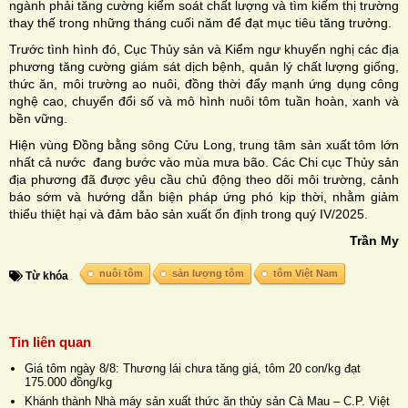
ngành phải tăng cường kiểm soát chất lượng và tìm kiếm thị trường
thay thế trong những tháng cuối năm để đạt mục tiêu tăng trưởng.
Trước tình hình đó, Cục Thủy sản và Kiểm ngư khuyến nghị các địa
phương tăng cường giám sát dịch bệnh, quản lý chất lượng giống,
thức ăn, môi trường ao nuôi, đồng thời đẩy mạnh ứng dụng công
nghệ cao, chuyển đổi số và mô hình nuôi tôm tuần hoàn, xanh và
bền vững.
Hiện vùng Đồng bằng sông Cửu Long, trung tâm sản xuất tôm lớn
nhất cả nước đang bước vào mùa mưa bão. Các Chi cục Thủy sản
địa phương đã được yêu cầu chủ động theo dõi môi trường, cảnh
báo sớm và hướng dẫn biện pháp ứng phó kịp thời, nhằm giảm
thiểu thiệt hại và đảm bảo sản xuất ổn định trong quý IV/2025.
Trần My
nuôi tôm
sản lượng tôm
tôm Việt Nam
Từ khóa
Tin liên quan
Giá tôm ngày 8/8: Thương lái chưa tăng giá, tôm 20 con/kg đạt
175.000 đồng/kg
Khánh thành Nhà máy sản xuất thức ăn thủy sản Cà Mau – C.P. Việt