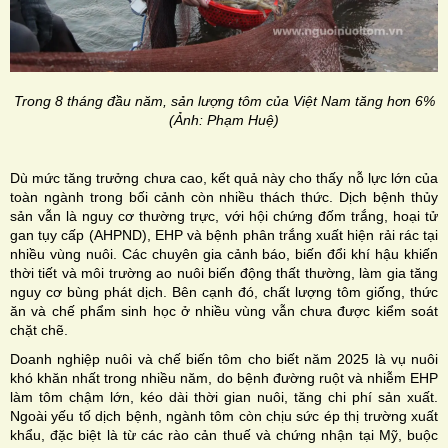
Trong 8 tháng đầu năm, sản lượng tôm của Việt Nam tăng hơn 6%
(Ảnh: Phạm Huệ)
Dù mức tăng trưởng chưa cao, kết quả này cho thấy nỗ lực lớn của
toàn ngành trong bối cảnh còn nhiều thách thức. Dịch bệnh thủy
sản vẫn là nguy cơ thường trực, với hội chứng đốm trắng, hoại tử
gan tụy cấp (AHPND), EHP và bệnh phân trắng xuất hiện rải rác tại
nhiều vùng nuôi. Các chuyên gia cảnh báo, biến đổi khí hậu khiến
thời tiết và môi trường ao nuôi biến động thất thường, làm gia tăng
nguy cơ bùng phát dịch. Bên cạnh đó, chất lượng tôm giống, thức
ăn và chế phẩm sinh học ở nhiều vùng vẫn chưa được kiểm soát
chặt chẽ.
Doanh nghiệp nuôi và chế biến tôm cho biết năm 2025 là vụ nuôi
khó khăn nhất trong nhiều năm, do bệnh đường ruột và nhiễm EHP
làm tôm chậm lớn, kéo dài thời gian nuôi, tăng chi phí sản xuất.
Ngoài yếu tố dịch bệnh, ngành tôm còn chịu sức ép thị trường xuất
khẩu, đặc biệt là từ các rào cản thuế và chứng nhận tại Mỹ, buộc