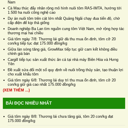
Nam
Cà Mau thúc đẩy nhân rộng mô hình nuôi tôm RAS-IMTA, hướng tới
1.500 ha nuôi công nghệ cao
Dự án nuôi tôm trên cát lớn nhất Quảng Ngãi chạy đua tiến độ, chờ
cấp điện để kịp thả giống
Doanh nghiệp Ba Lan tìm nguồn cung tôm Việt Nam, mở rộng hợp tác
thương mại hai chiều
Giá tôm ngày 7/8: Thương lái giữ đà thu mua ổn định, tôm cỡ 20
con/kg tiếp tục đạt 175.000 đồng/kg
Giữa làn sóng tăng giá, GrowMax tiếp tục giữ cam kết không điều
chỉnh giá bán
Cargill tiếp tục sản xuất thức ăn cá tại nhà máy Biên Hòa và Hưng
Yên
Đề xuất sửa đổi một số quy định về nuôi trồng thủy sản, tạo thuận lợi
cho xuất khẩu tôm
Giá tôm ngày 6/8: Thương lái duy trì thu mua ổn định, tôm cỡ 20
con/kg giữ giá cao nhất 175.000 đồng/kg
(XEM THÊM ...)
BÀI ĐỌC NHIỀU NHẤT
Giá tôm ngày 8/8: Thương lái chưa tăng giá, tôm 20 con/kg đạt
175.000 đồng/kg