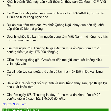
Khánh thành Nhà máy sản xuất thức ăn thủy sản Cà Mau – C.P. Việt
Nam
Cà Mau thúc đẩy nhân rộng mô hình nuôi tôm RAS-IMTA, hướng tới
1.500 ha nuôi công nghệ cao
Dự án nuôi tôm trên cát lớn nhất Quảng Ngãi chạy đua tiến độ, chờ
cấp điện để kịp thả giống
Doanh nghiệp Ba Lan tìm nguồn cung tôm Việt Nam, mở rộng hợp tác
thương mại hai chiều
Giá tôm ngày 7/8: Thương lái giữ đà thu mua ổn định, tôm cỡ 20
con/kg tiếp tục đạt 175.000 đồng/kg
Giữa làn sóng tăng giá, GrowMax tiếp tục giữ cam kết không điều
chỉnh giá bán
Cargill tiếp tục sản xuất thức ăn cá tại nhà máy Biên Hòa và Hưng
Yên
Đề xuất sửa đổi một số quy định về nuôi trồng thủy sản, tạo thuận lợi
cho xuất khẩu tôm
Giá tôm ngày 6/8: Thương lái duy trì thu mua ổn định, tôm cỡ 20
con/kg giữ giá cao nhất 175.000 đồng/kg
Người Nuôi Tôm
SẢN PHẨM CỦA BẠN