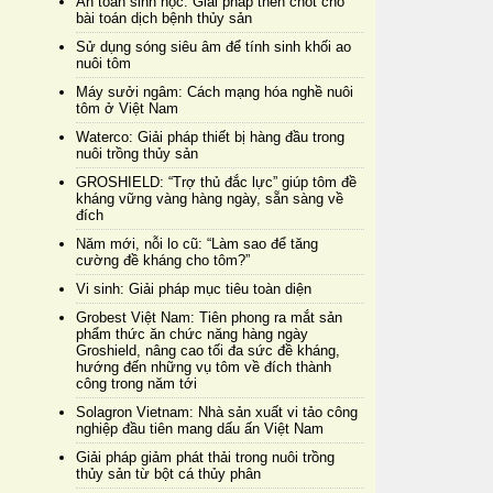
An toàn sinh học: Giải pháp then chốt cho
bài toán dịch bệnh thủy sản
Sử dụng sóng siêu âm để tính sinh khối ao
nuôi tôm
Máy sưởi ngâm: Cách mạng hóa nghề nuôi
tôm ở Việt Nam
Waterco: Giải pháp thiết bị hàng đầu trong
nuôi trồng thủy sản
GROSHIELD: “Trợ thủ đắc lực” giúp tôm đề
kháng vững vàng hàng ngày, sẵn sàng về
đích
Năm mới, nỗi lo cũ: “Làm sao để tăng
cường đề kháng cho tôm?”
Vi sinh: Giải pháp mục tiêu toàn diện
Grobest Việt Nam: Tiên phong ra mắt sản
phẩm thức ăn chức năng hàng ngày
Groshield, nâng cao tối đa sức đề kháng,
hướng đến những vụ tôm về đích thành
công trong năm tới
Solagron Vietnam: Nhà sản xuất vi tảo công
nghiệp đầu tiên mang dấu ấn Việt Nam
Giải pháp giảm phát thải trong nuôi trồng
thủy sản từ bột cá thủy phân