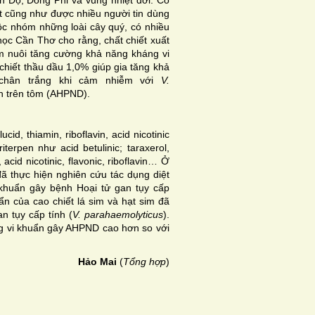
t cũng như được nhiều người tin dùng
huộc nhóm những loài cây quý, có nhiều
ọc Cần Thơ cho rằng, chất chiết xuất
ôm nuôi tăng cường khả năng kháng vi
hiết thầu dầu 1,0% giúp gia tăng khả
 chân trắng khi cảm nhiễm với
V.
nh trên tôm (AHPND).
id, thiamin, riboflavin, acid nicotinic
terpen như acid betulinic; taraxerol,
, acid nicotinic, flavonic, riboflavin… Ở
ã thực hiện nghiên cứu tác dụng diệt
i khuẩn gây bệnh Hoại tử gan tụy cấp
n của cao chiết lá sim và hạt sim đã
n tụy cấp tính (
V. parahaemolyticus
).
áng vi khuẩn gây AHPND cao hơn so với
Hảo Mai
(
Tổng hợp
)