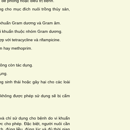
để phòng hoặc điều trị bệnh.
g cho mục đích nuôi trồng thủy sản,
 vi khuẩn Gram dương và Gram âm.
 vi khuẩn thuộc nhóm Gram dương.
 với tetracycline và rifampicine.
im hay methoprim.
hông còn tác dụng.
ụng.
ng sinh thái hoặc gây hại cho các loài
 không được phép sử dụng sẽ bị cấm
và chỉ sử dụng cho bệnh do vi khuẩn
c cho phép. Đặc biệt, người nuôi cần
, đúng liều, đúng lúc và đủ thời gian