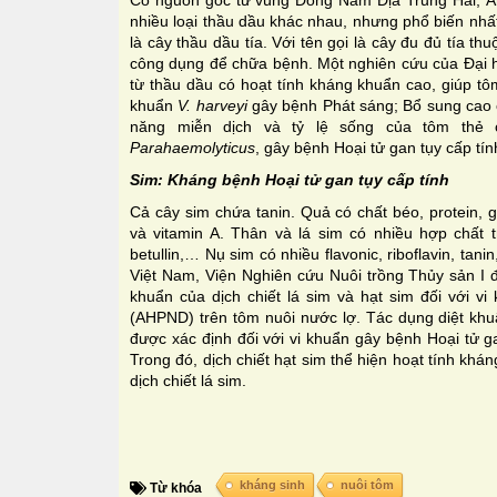
nhiều loại thầu dầu khác nhau, nhưng phổ biến nhấ
là cây thầu dầu tía. Với tên gọi là cây đu đủ tía t
công dụng để chữa bệnh. Một nghiên cứu của Đại h
từ thầu dầu có hoạt tính kháng khuẩn cao, giúp t
khuẩn
V. harveyi
gây bệnh Phát sáng; Bổ sung cao c
năng miễn dịch và tỷ lệ sống của tôm thẻ
Parahaemolyticus
, gây bệnh Hoại tử gan tụy cấp tí
Sim: Kháng bệnh Hoại tử gan tụy cấp tính
Cả cây sim chứa tanin. Quả có chất béo, protein, gluc
và vitamin A. Thân và lá sim có nhiều hợp chất tri
betullin,… Nụ sim có nhiều flavonic, riboflavin, tanin
Việt Nam, Viện Nghiên cứu Nuôi trồng Thủy sản I đ
khuẩn của dịch chiết lá sim và hạt sim đối với v
(AHPND) trên tôm nuôi nước lợ. Tác dụng diệt khuẩ
được xác định đối với vi khuẩn gây bệnh Hoại tử ga
Trong đó, dịch chiết hạt sim thể hiện hoạt tính kh
dịch chiết lá sim.
kháng sinh
nuôi tôm
Từ khóa