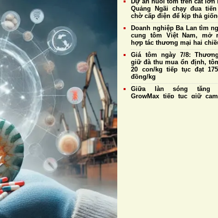
Dự án nuôi tôm trên cát lớn 
Quảng Ngãi chạy đua tiến
chờ cấp điện để kịp thả giố
Doanh nghiệp Ba Lan tìm n
cung tôm Việt Nam, mở 
hợp tác thương mại hai chiề
Giá tôm ngày 7/8: Thương
giữ đà thu mua ổn định, tô
20 con/kg tiếp tục đạt 175
đồng/kg
Giữa làn sóng tăng g
GrowMax tiếp tục giữ cam
không điều chỉnh giá bán
Cargill tiếp tục sản xuất th
cá tại nhà máy Biên Hò
Hưng Yên
Đề xuất sửa đổi một số quy 
về nuôi trồng thủy sản,
thuận lợi cho xuất khẩu tôm
Giá tôm ngày 6/8: Thương
duy trì thu mua ổn định, tô
20 con/kg giữ giá cao 
175.000 đồng/kg