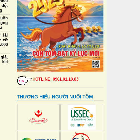
nhất
 độ,
ng
guồn
rộng
u
 lái
m cỡ
.000
iá,
 kết
ức ăn
a và
HOTLINE: 0901.01.10.83
định
 tạo
THƯƠNG HIỆU NGƯỜI NUÔI TÔM
 lái
m cỡ
nhất