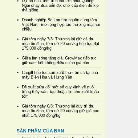
Dự án nuôi tôm trên cát lớn nhất Quảng
Ngãi chạy đua tiến độ, chờ cấp điện để kịp
thả giống
Doanh nghiệp Ba Lan tìm nguồn cung tôm
Việt Nam, mở rộng hợp tác thương mại hai
chiều
Giá tôm ngày 7/8: Thương lái giữ đà thu
mua ổn định, tôm cỡ 20 con/kg tiếp tục đạt
175.000 đồng/kg
Giữa làn sóng tăng giá, GrowMax tiếp tục
giữ cam kết không điều chỉnh giá bán
Cargill tiếp tục sản xuất thức ăn cá tại nhà
máy Biên Hòa và Hưng Yên
Đề xuất sửa đổi một số quy định về nuôi
trồng thủy sản, tạo thuận lợi cho xuất khẩu
tôm
Giá tôm ngày 6/8: Thương lái duy trì thu
mua ổn định, tôm cỡ 20 con/kg giữ giá cao
nhất 175.000 đồng/kg
SẢN PHẨM CỦA BẠN