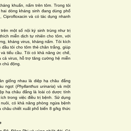
g kháng khuẩn, nấm trên tôm. Trong tỏi
ơn hai dòng kháng sinh đang dùng phổ
n, Ciprofloxacin và có tác dụng nhanh
rên một số nội ký sinh trùng như trị
thích miễn dịch tự nhiên cho tôm, với
ng, kháng virus, kháng nấm. Tỏi kích
h dầu tỏi cho tôm thẻ chân trắng, giúp
và tiểu cầu. Tỏi có khả năng ức chế,
à cả virus, hỗ trợ tăng cường hệ miễn
h chủ động.
gần giống nhau là diệp hạ châu đắng
âu ngọt (
Phyllanthus urinaria
) và một
ệp hạ châu đắng là loài có dược tính
ch trong việc điều trị bệnh. Sử dụng
ỳ nuôi, có khả năng phòng ngừa bệnh
ạ châu chiết xuất phổ biến 8 g/kg thức
m
 Độ, Đông Phi và vùng nhiệt đới. Có