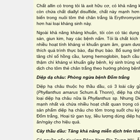
Chất allin có trong tỏi là axit hữu cơ, có khả năn
còn chứa chất diallyl disulfide, chất này mạnh h
biến trong nuôi tôm thẻ chân trắng là Erythromyci
hơn hai loại kháng sinh này.
Ngoài khả năng kháng khuẩn, tỏi còn có tác dụng t
sán, giun kim, hay các bệnh nấm. Tỏi là chất kích 
nhiều hoạt tính kháng vi khuẩn gram âm, gram dươ
thích quá trình thực bào, đại thực bào. Bổ sung tin
tăng chỉ số hồng cầu, lượng hemoglobin, bạch cầu 
thậm chí kháng vi khuẩn gây bệnh, ký sinh trùng v
dịch cho tôm thẻ chân trắng theo hướng phòng bện
Diệp dạ châu: Phòng ngừa bệnh Đốm trắng
Diệp hạ châu thuộc họ thầu dầu, có 3 loài cây 
(
Phyllanthus amarus
Schum.& Thonn), diệp hạ ch
loại diệp hạ châu nữa là
Phyllanthus
sp. Nhưng Di
mạnh nhất và chứa nhiều hoạt chất quan trọng có í
sản phẩm diệp hạ châu cho tôm trong suốt chu k
Đốm trắng, Hoại tử gan tuỵ, liều lượng dùng diệp h
ăn/ngày cho hiệu quả.
Cây thầu dầu: Tăng khả năng miễn dịch trên tô
Có nguồn gốc từ vùng Đông Nam Địa Trung Hải, Ấn