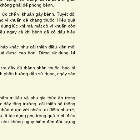
, không phải để phòng bệnh.
c ức chế vi khuẩn gây bệnh. Tuyệt đối
cho vi khuẩn dễ kháng thuốc. Hiệu quả
đúng lúc khi mà mật độ vi khuẩn còn
iều ngay cả khi bệnh đã có dấu hiệu
pháp khác như cải thiện điều kiện môi
quả được cao hơn. Dừng sử dụng 14
tra đầy đủ thành phần thuốc, bao bì
ành phần hướng dẫn sử dụng, ngày sản
 trị liệu và phụ gia thức ăn trong
c đẩy tăng trưởng, cải thiện hệ thống
thảo dược với nhiều ưu điểm như rẻ,
, ít tác dụng phụ trong quá trình điều
g như không nguy hiểm đến đối tượng