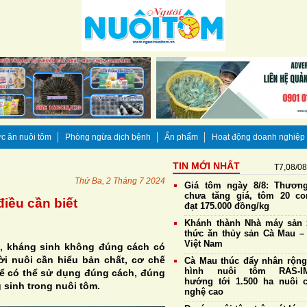
c ăn nuôi tôm
Phòng ngừa dịch bệnh
Ấn phẩm
Hoạt động doanh nghiệp
TIN MỚI NHẤT
T7,08/0
Thứ Ba, 2 Tháng 7 2024
Giá tôm ngày 8/8: Thương
chưa tăng giá, tôm 20 co
iều cần biết
đạt 175.000 đồng/kg
Khánh thành Nhà máy sản 
thức ăn thủy sản Cà Mau – 
Việt Nam
t, kháng sinh không đúng cách có
i nuôi cần hiểu bản chất, cơ chế
Cà Mau thúc đẩy nhân rộn
hình nuôi tôm RAS-IM
để có thể sử dụng đúng cách, đúng
hướng tới 1.500 ha nuôi 
 sinh trong nuôi tôm.
nghệ cao