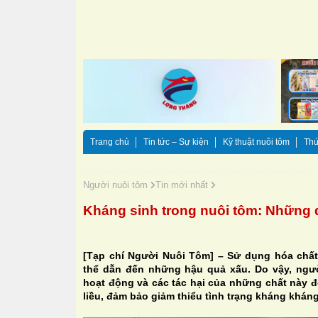
Trang chủ
Tin tức – Sự kiện
Kỹ thuật nuôi tôm
Thứ
Người nuôi tôm
Tin mới nhất
Kháng sinh trong nuôi tôm: Những đ
[Tạp chí Người Nuôi Tôm] – Sử dụng hóa chấ
thể dẫn đến những hậu quả xấu. Do vậy, ngườ
hoạt động và các tác hại của những chất này 
liều, đảm bảo giảm thiểu tình trạng kháng kháng