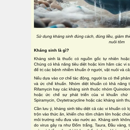
Sử dụng kháng sinh đúng cách, đúng liều, giảm thi
nuôi tôm
Kháng sinh là gì?
Kháng sinh là thuốc có nguồn gốc tự nhiên hoặc
Chúng có khả năng tiêu diệt hoặc kìm hãm các vi s
để trị các bệnh nhiễm khuẩn ở người, vật nuôi và câ
Nếu dựa vào cơ chế tác động, người ta có thể phân
và ức chế khuẩn. Nhóm diệt khuẩn có khả năng t
Rifamycin hay các kháng sinh thuộc nhóm Quinolo
hoặc ức chế sự phát triển của vi khuẩn chứ k
Spiramycin, Oxytetracycline hoặc các kháng sinh t
Cần lưu ý, kháng sinh tiêu diệt cả các vi khuẩn có
trộn vào thức ăn, khiến cho tôm chậm lớn hoặc chúng
môi trường nếu đưa vào nước ao. Kháng sinh không 
do virus gây ra như Đốm trắng, Taura, Đầu vàng, 