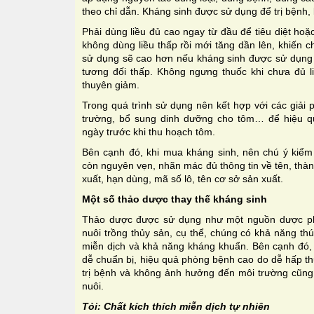
theo chỉ dẫn. Kháng sinh được sử dụng để trị bệnh
Phải dùng liều đủ cao ngay từ đầu để tiêu diệt hoặ
không dùng liều thấp rồi mới tăng dần lên, khiến 
sử dụng sẽ cao hơn nếu kháng sinh được sử dụng 
tương đối thấp. Không ngưng thuốc khi chưa đủ l
thuyên giảm.
Trong quá trình sử dụng nên kết hợp với các giải 
trường, bổ sung dinh dưỡng cho tôm… để hiệu 
ngày trước khi thu hoạch tôm.
Bên cạnh đó, khi mua kháng sinh, nên chú ý kiểm 
còn nguyên vẹn, nhãn mác đủ thông tin về tên, th
xuất, hạn dùng, mã số lô, tên cơ sở sản xuất.
Một số thảo dược thay thế kháng sinh
Thảo dược được sử dụng như một nguồn dược phẩm
nuôi trồng thủy sản, cụ thể, chúng có khả năng thú
miễn dịch và khả năng kháng khuẩn. Bên cạnh đó, 
dễ chuẩn bị, hiệu quả phòng bệnh cao do dễ hấp thu
trị bệnh và không ảnh hưởng đến môi trường cũn
nuôi.
Tỏi: Chất kích thích miễn dịch tự nhiên