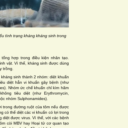
ểu tình trạng kháng kháng sinh trong
 tổng hợp trong điều kiện nhân tạo.
inh vật. Vì thế, kháng sinh được dùng
y trồng.
 kháng sinh thành 2 nhóm: diệt khuẩn
iêu diệt hẳn vi khuẩn gây bệnh (như
nes). Nhóm ức chế khuẩn chỉ kìm hãm
hông tiêu diệt (như Erythromycin,
huộc nhóm Sulphonamides).
 lợi trong đường ruột của tôm nếu được
 có thể diệt các vi khuẩn có lợi trong
diệt được virus. Vì thế, với các bệnh
tôm còi MBV hay Hoại tử cơ quan tạo