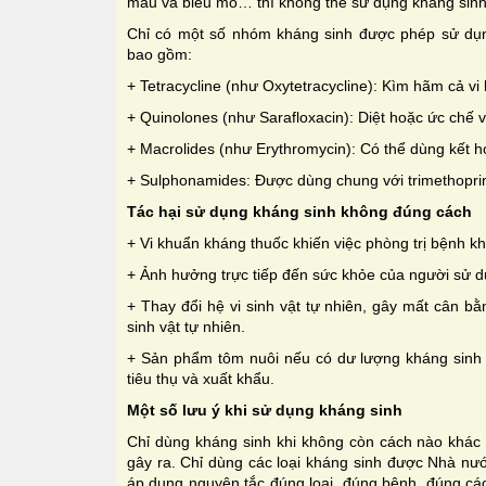
máu và biểu mô… thì không thể sử dụng kháng sinh 
Chỉ có một số nhóm kháng sinh được phép sử dụn
bao gồm:
+ Tetracycline (như Oxytetracycline): Kìm hãm cả
+ Quinolones (như Sarafloxacin): Diệt hoặc ức chế
+ Macrolides (như Erythromycin): Có thể dùng kết hợp
+ Sulphonamides: Được dùng chung với trimethopr
Tác hại sử dụng kháng sinh không đúng cách
+ Vi khuẩn kháng thuốc khiến việc phòng trị bệnh k
+ Ảnh hưởng trực tiếp đến sức khỏe của người sử d
+ Thay đổi hệ vi sinh vật tự nhiên, gây mất cân bằ
sinh vật tự nhiên.
+ Sản phẩm tôm nuôi nếu có dư lượng kháng sinh
tiêu thụ và xuất khẩu.
Một số lưu ý khi sử dụng kháng sinh
Chỉ dùng kháng sinh khi không còn cách nào khác 
gây ra. Chỉ dùng các loại kháng sinh được Nhà nướ
áp dụng nguyên tắc đúng loại, đúng bệnh, đúng cách