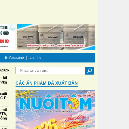
E-Magazine
Liên hệ
8/2026
 lái
n/kg
CÁC ẤN PHẨM ĐÃ XUẤT BẢN
xuất
C.P.
g mô
TA,
công